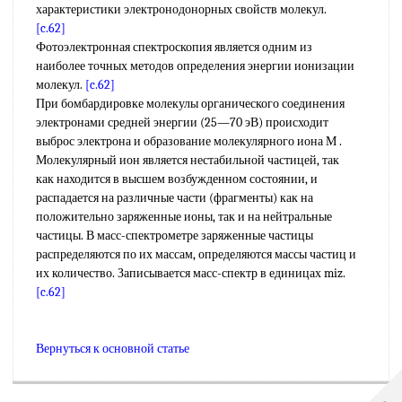
характеристики электронодонорных свойств молекул.
[c.62]
Фотоэлектронная спектроскопия является одним из
наиболее точных методов определения энергии ионизации
молекул.
[c.62]
При бомбардировке молекулы органического соединения
электронами средней энергии (25—70 эВ) происходит
выброс электрона и образование молекулярного иона М .
Молекулярный ион является нестабильной частицей, так
как находится в высшем возбужденном состоянии, и
распадается на различные части (фрагменты) как на
положительно заряженные ионы, так и на нейтральные
частицы. В масс-спектрометре заряженные частицы
распределяются по их массам, определяются массы частиц и
их количество. Записывается масс-спектр в единицах miz.
[c.62]
Вернуться к основной статье