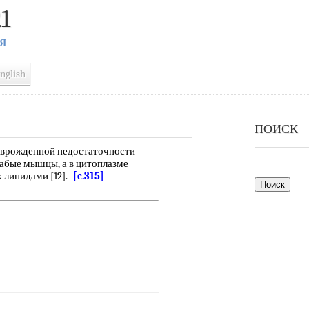
1
Я
nglish
ПОИСК
врожденной недостаточности
лабые мышцы, а в цитоплазме
х липидами [12].
[c.315]