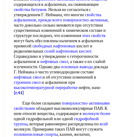
содержащихся в асфальтенах, на смачивающие
свойства битумов
. Нельзя не согласиться с
утверждением Г. Неймана, что многие
свойства
асфальтенов
,
прежде всего
поверхностно-активные
,
часто довольно сильно меняются при отсутствии
существенных изменений в химическом составе и
структуре последних, что изменения
этих свойств
могут быть обусловлены наличием в асфальтенах
примесей
свободных нафтеновых
кислот и
редкоземельных
солей нафтеновых кислот
.
Справедливо и утверждение о гетерогенности
асфальтенов и
нефтяных смол
, а также о их слабой
изученности. Однако два
основных вывода
доклада
Г. Неймана о чисто углеводородном составе
нефтяных смол
и об отсутствии изменений в
строении смол
и асфальтенов при
высокотемпературной переработке
нефти, нахо-
[c.41]
Еще более сильными
поверхностно-активными
свойствами
обладают высокомолекулярные ПАВ. К
ним относят вещества, содержащие в
молекуле более
одной гидрофильной или одной
гидрофобной
группы
, которые равномерно распределены по
всей
молекуле. Примерами таких ПАВ могут служить
поливиниловые спирты
, казеин, желатин,