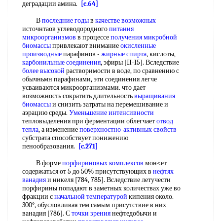
деградации амина.
[c.64]
В
последние годы
в
качестве возможных
источнтаов углеводородного
питания
микроорганизмов
в процессе
получения микробной
биомассы
привлекают внимание
окисленные
производные
парафинов -
жирные спирта
, кислоты,
карбонильные соединения
, эфиры [II-I5]. Вследствие
более высокой
растворимости в воде, по сравнению с
обычньмн парафинами, эти соединения легче
усваиваются микроорганизмами. что дает
возможность сократить длительность
выращивания
биомассы
и снизить затраты на перемешивание и
аэрацию среды.
Уменьшение интенсивности
тепловыделения при ферментации облегчает
отвод
тепла
, а изменение
поверхностно-активных свойств
субстрата способствует понижению
пенообразования.
[c.271]
В форме
порфириновых комплексов
мон<ет
содержаться от 5 до 50% присутствующих в
нефтях
ванадия
и никеля [784, 785]. Вследствие летучести
порфирины попадают в заметных количествах уже во
фракции с
начальной температурой
кипения около.
300°, обусловливая тем самым присутствие в них
ванадия [786]. С
точки зрения
нефтедобычи и