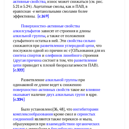
активные свойства
, износ может снижаться (см. рис.
5.21 и 5.24). Ацетатные смолы, как и ПАВ, в
еравпснан -е метанольными смолами более
эффективны.
[c.169]
Поверхностно-активные свойства
алкилсульфатов
зависят от строения и длины
алкильной группы
, а также от положения
сульфатного остатка в ней. Эти
свойства сильно
снижаются при
разветвлении углеродной цепи
, что
послужило одной из причин ис-г[ОЛьзования для их
синтеза спиртов
и
олефинов линейного
строения
(
другая причина
состоит в том, что
разветвление
цепи
приводит к плохой биоразлагаемости ПАВ).
[c.322]
Разветвление
алкильной группы
при
одинаковой ее длине ведет к снижению
поверхностно-активных свойств
такое же
влиянне
оказывает
наличие
двух
алкильных групп
в ядре.
[c.334]
Было установлено[36, 48], что
ингибиторами
комплексообразования
кроме смол и
сернистых
соединений
являются также перекиси-и мыла,
образующиеся при
взаимодействии органических
кислот
с аммиэ1сом и
бикарбоната аммония
о