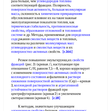
раза больше, чем
углеводородов топлива
соответствующей фракции. Полярность,
поверхностная активность
,
большая молекулярная
масса
, склонность к
химическим превращениям
обусловливают влияние их на такие важные
экоплуатационные показатели топлив, как
термическая стабильность
,
противоизносные
свойства
,
образование отложений
в
топливной
системе
и др. Методы, применяемые для
определения
соде
,ржания
смолистых веществ
в топливах,
основаны на различии
молекулярных масс
углеводородов
и
смолистых веществ
и их
поверхностно-активных
свойств.
[c.166]
Резкое повышение змульгируюш,их
свойств
фракций
(рис. 3) (кривая /), наступающее при
отношении С/Н, равном 7,5—8, хорошо коррелирует
с изменением
поверхностно-активных свойств
и
коллоидного состояния
асфальтенов в
растворе
снижении
поверхностной активности
(Сер)—кривая
3,
коллоидной растворимости
и
агрегативной
устойчивости растворов
фракций при
центрифугировании (кривая 2) и увеличением
светорассеяния (кривая 4).
[c.18]
К методам, значительно улучшающим
адгезионные свойства
битумов,
относится процесс