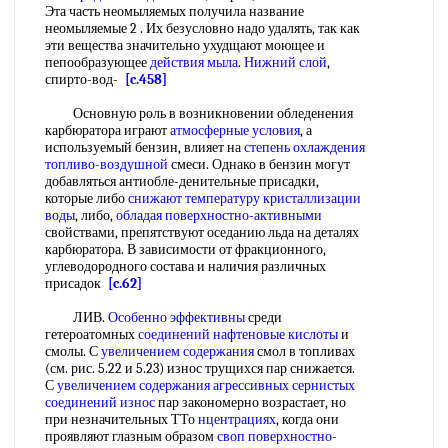
Эта часть неомыляемых получила название
неомыляемые 2 . Их безусловно надо удалять, так как
эти вещества значительно ухудщают моющее и
пепообразующее
действия мыла
.
Нижний слой
,
спирто-вод-
[c.458]
Основную роль в возникновении обледенения
карбюратора играют
атмосферные условия
, а
используемый бензин, влияет на
степень охлаждения
топливо-воздушной
смеси. Однако в бензин могут
добавляться антиобле-денительные присадки,
которые либо
снижают температуру
кристаллизации
воды
, либо,
обладая поверхностно-активными
свойствами, препятствуют оседанию льда на деталях
карбюратора. В зависимости от фракционного,
углеводородного состава и наличия различных
присадок
[c.62]
ЛИВ.
Особенно эффективны
среди
гетероатомных
соединений нафтеновые кислоты
и
смолы. С
увеличением содержания
смол в топливах
(см. рис. 5.22 и 5.23) износ трущихся пар снижается.
С
увеличением содержания
агрессивных сернистых
соединений износ
пар закономерно возрастает, но
при незначительных ТТо
нцентрациях
, когда они
проявляют глазным образом
своп
поверхностно-