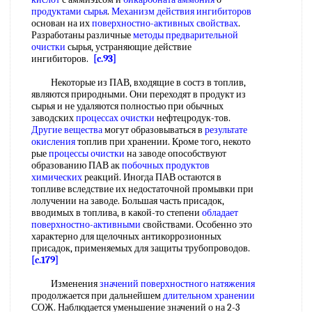
продуктами сырья
.
Механизм действия ингибиторов
основан на их
поверхностно-активных свойствах
.
Разработаны различные
методы предварительной
очистки
сырья, устраняющие действие
ингибиторов.
[c.93]
Некоторые из ПАВ, входящие в состз в топлив,
являются природными. Они переходят в продукт из
сырья и не удаляются полностью при обычных
заводских
процессах очистки
нефтецродук-тов.
Другие вещества
могут образовываться в
результате
окисления
топлив при хранении. Кроме того, некото
рые
процессы очистки
на заводе опособствуют
образованию ПАВ ак
побочных продуктов
химических
реакций. Иногда ПАВ остаются в
топливе вследствие их недостаточной промывки при
лолучении на заводе. Большая часть присадок,
вводимых в топлива, в какой-то степени
обладает
поверхностно-активными
свойствами. Особенно это
характерно для щелочных антикоррозионных
присадок, применяемых для защиты трубопроводов.
[c.179]
Изменения
значений поверхностного натяжения
продолжается при дальнейшем
длительном хранении
СОЖ. Наблюдается уменьшение значений о на 2-3