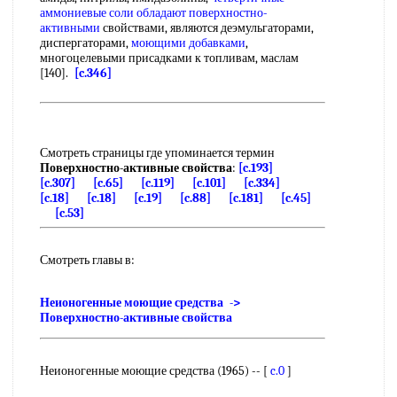
аммониевые соли
обладают поверхностно-
активными
свойствами, являются деэмульгаторами,
диспергаторами,
моющими добавками
,
многоцелевыми присадками к топливам, маслам
[140].
[c.346]
Смотреть страницы где упоминается термин
Поверхностно-активные свойства
:
[c.193]
[c.307]
[c.65]
[c.119]
[c.101]
[c.334]
[c.18]
[c.18]
[c.19]
[c.88]
[c.181]
[c.45]
[c.53]
Смотреть главы в:
Неионогенные моющие средства ->
Поверхностно-активные свойства
Неионогенные моющие средства (1965) -- [
c.0
]