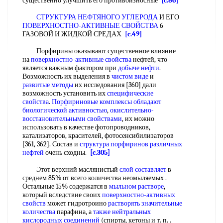
существенно улучшить его противоизносные
[c.86]
СТРУКТУРА НЕФТЯНОГО УГЛЕРОДА
И ЕГО
ПОВЕРХНОСТНО-АКТИВНЫЕ СВОЙСТВА
6
ГАЗОВОЙ И ЖИДКОЙ СРЕДАХ
[c.49]
Порфирины оказывают существенное влияние
на
поверхностно-активные свойства
нефтей, что
является важным фактором при
добыче нефти
.
Возможность их выделения в
чистом виде
и
развитые методы
их исследования [360] дали
возможность установить их
специфические
свойства
.
Порфириновые комплексы
обладают
биологической активностью
,
окислительно-
восстановительными свойствами
, их можно
использовать в качестве фотопроводников,
катализаторов, красителей, фотосенсибилизаторов
[361, 362]. Состав и
структура порфиринов
различных
нефтей
очень сходны.
[c.305]
Этот верхний маслянистый
слой составляет
в
среднем 85% от всего количества неомыляемых .
Остальные 15% содержатся в
мыльном растворе
,
который вследствие своих
поверхностно-активных
свойств
может гидротроино
растворять значительные
количества
парафина, а
также нейтральных
кислородных соединений
(спирты, кетоны и т. п. .