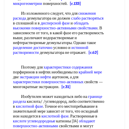
микрогеометрии
поверхностей.
[c.133]
Из изложенного следует, что для
снижения
расхода
деэмульгатора он должен
слабо растворяться
в сплошной и в
дисперсной фазе
и
обладать
высокими
поверхностно-активными свойствами
. В
зависимости от того, в какой фазе его растворимость
выше, различают водорастворимые и
нефтерастворимые деэмульгаторы. Однако такое
разделение достаточно
условно и
истинной
растворимости
деэмульгатора не отражает.
[c.62]
Поэтому для
характеристики содержания
порфиринов в нефтях необходимы по
крайней мере
две
экстракции нефти
ацетоном, а для
характеристики поверхностно-активных
свойств —
многократные экстракции.
[c.31]
Изобутилен может находиться либо на
границе
раздела
кислота/ /углеводород, либо соответственно
в
кислотной фазе
. Точное его местопребывание в
значительной мере зависит от того, что исходный
ион находится в
кислотной фазе
. Растворенные в
кислоте углеводородные
катионы [14]
обладают
поверхностно-активными
свойствами и могут