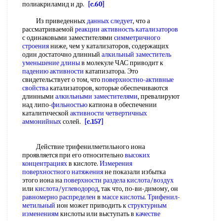
полиакриламид и др.
[c.60]
Из приведенных
данных следует
, что а
рассматриваемой
реакции активность катализаторов
с одинаковыми заместителями
симметричного
строения
ниже, чем у катализаторов, содержащих
один достаточно длинный
алкильный заместитель
уменьшение длины
в молекуле ЧАС приводит к
падению активности
катапизатора. Это
свидетельствует о том, что
поверхностно-активные
свойства
катализаторов, которые обеспечиваются
длинными
алкильными заместителями
, превалируют
над липо-
фильностью
катиона в обеспечении
каталитической
активности четвертичных
аммонийных
солей.
[c.157]
Действие трифенилметильного иона
проявляется при его относительно
высоких
концентрациях
в кислоте.
Измерения
поверхностного натяжения
не показали избытка
этого иона на
поверхности раздела
кислота/воздух
или
кислота/углеводород
, так что, по-ви-димому, он
равномерно распределен
в
массе кислоты
.
Трифенил-
метильный
ион может приводить к
структурным
изменениям
кислоты или выступать в
качестве