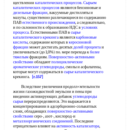
ществлении
каталитических процессов
.
Сырьем
каталитических процессов
являются бензиновые и
дизельные фракции
, вакуумные дистилляты и
мазуты, существенно различающиеся по содержанию
ПАВ
естественного происхождения
, а следовательно,
и по склонности к образованию НДС в
условиях
процесса
. Естественными ПАВ в
сырье
каталитического крекинга
являются
карбоновые
кислоты
, содержание которых в
керосиновой
фракции
может достигать десятых
долей процента
и
увеличиваться (до 1,0%) по. мере перехода к
более
тяжелым
фракциям.
Поверхностно-активными
свойствами
обладают
полициклические
ароматические углеводороды
, смолы и асфальтены,
которые могут содержаться в
сырье каталитического
крекинга.
[c.157]
Вследствие увеличения продолл<мтельпости
жизни газожидкостной эмульсии и пены при
введении активирующих добавок
углеводороды
сырья
перераспределяются. Это выражается в
концентрировании в адсорбциоино-сольватпых
слоях, обладающих
поверхностно-активными
свойствами
серо-, азот-, кислород-и
металлоорганических соединений
. Последние
отрицательно влияют на
активность катализатора
,