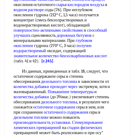
окисления остаточного
сырья кислородом воздуха
в
водном растворе
соды [76]. При неглубоком
окислении гудрона (212° С, 1,5 часа) получается
концентрат (смесь бензолрастворимых и
водонерастворимых кислот), обладающий
поверхностно-активными свойствами
и
способный
улучшать
сценляемость
дорожных битумов
с
минеральными материалами. При
глубоком
окислении
гудрона (270° С, 3 часа)
получен
водорастворимый
оксидат, содержащий
значительное количество
бензолкарбоновых кислот
(табл. 41 и 42).
[c.145]
Из данных, приведенных в табл. 18, следует, что
остаточное содержанпе серы и степень
обессеривания
дизельного топлива
в зависимости от
количества добавки
проходит через
экстремум, хотя и
маловыраженный.
Повышение температуры
и
количества добавки
(до 3%мас.) увеличивает степень
обессеривания
дизельного топлива
, в результате чего
снижается
остаточное содержание
серы в нем, или
при сохранении
остаточного содержания
серы в
дизельном топливе
можно повыснть
производительность установки
.
Стимулирование
химических превращений
на
стадии физических
превращений может быть реализовано и при осу"