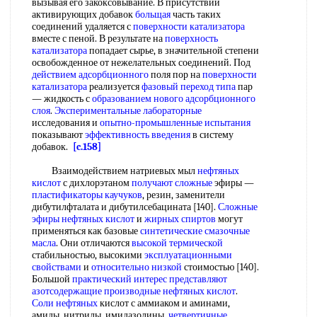
вызывая его закоксовывание. В присутствии
активирующих добавок
больщая
часть таких
соединений удаляется с
поверхности катализатора
вместе с пеной. В результате на
поверхность
катализатора
попадает сырье, в значительной степени
освобожденное от нежелательных соединений. Под
действием адсорбционного
поля пор на
поверхности
катализатора
реализуется
фазовый переход типа
пар
— жидкость с
образованием нового
адсорбционного
слоя
.
Экспериментальные лабораторные
исследования и
опытно-промышленные испытания
показывают
эффективность введения
в систему
добавок.
[c.158]
Взаимодействием натриевых мыл
нефтяных
кислот
с дихлорэтаном
получают сложные
эфиры —
пластификаторы каучуков
, резин, заменители
дибутилфталата и дибутилсебацината [140].
Сложные
эфиры
нефтяных кислот
и
жирных спиртов
могут
применяться как базовые
синтетические смазочные
масла
. Они отличаются
высокой термической
стабильностью, высокими
эксплуатационными
свойствами
и
относительно низкой
стоимостью [140].
Большой
практический интерес представляют
азотсодержащие производные
нефтяных кислот
.
Соли нефтяных
кислот с аммиаком и аминами,
амиды, нитрилы, имидазолины,
четвертичные