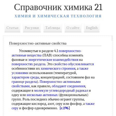
Справочник химика 21
ХИМИЯ И ХИМИЧЕСКАЯ ТЕХНОЛОГИЯ
Статьи
Рисунки
Таблицы
О сайте
English
Поверхностно-активные свойства
Упомянутые в разделе 4.1
поверхностно-
активные вещества
(ПАВ) способны изменять
фазовые и
энергетические взаимодействия
на
поверхностях раздела
. Это
свойство обусловливается
особенностями их
химического строения
, а
также
условиями
использования (температурой,
характером среды
, концентрацией, состоянием фаз на
границе раздела
).
Поверхностно-активными
свойствами
, как правило,
обладают соединения
,
содержащие в
молекуле углеводородный радикал
и
одну или
несколько активных
(функциональных)
групп. Роль последних обычно играют группы,
содержащие кислород, азот, серу или фосфор, а
также
серу
и фосфор одновременно.
[c.196]