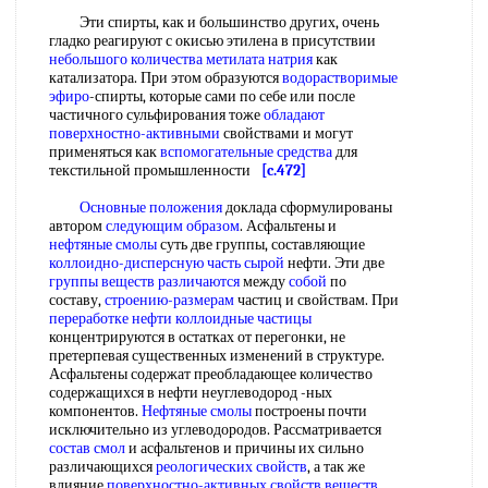
Эти спирты, как и большинство других, очень
гладко реагируют с окисью этилена в присутствии
небольшого количества
метилата натрия
как
катализатора. При этом образуются
водорастворимые
эфиро
-спирты, которые сами по себе или после
частичного сульфирования тоже
обладают
поверхностно-активными
свойствами и могут
применяться как
вспомогательные средства
для
текстильной промышленности
[c.472]
Основные положения
доклада сформулированы
автором
следующим образом
. Асфальтены и
нефтяные смолы
суть две группы, составляющие
коллоидно-дисперсную
часть сырой
нефти. Эти две
группы веществ различаются
между
собой
по
составу,
строению-размерам
частиц и свойствам. При
переработке нефти
коллоидные частицы
концентрируются в остатках от перегонки, не
претерпевая существенных изменений в структуре.
Асфальтены содержат преобладающее количество
содержащихся в нефти неуглеводород -ных
компонентов.
Нефтяные смолы
построены почти
исключительно из углеводородов. Рассматривается
состав смол
и асфальтенов и причины их сильно
различающихся
реологических свойств
, а так же
влияние
поверхностно-активных свойств веществ
,