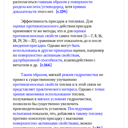
располагаться
главным образом
у
поверхности
раздела
кислота/углеводород
, хотя
прямых
доказательств
этого нет.
[c.124]
Эффективность присадок в топливах. Для
оценки противоизносного
действия присадок
применяют те же методы, что и для
оценки
противоизносных свойств
самих топлив [5—7, 8, 16,
18, 19, 26—32], сравнивая этот показатель до и после
введения присадки
. Однако могут
быть
использованы
и
другие принципы
оценки, например
по
поверхностно-активным свойствам
,
адсорбционной способности
, взаимодействию с
металлом и др.
[c.166]
Таким образом
, мягкий
режим гидроочистки
не
привел к существенному улучшению
противоизносных свойств
топлив и в этой связи не
представляет практического интереса
. Однако с
точки
зрения
экономики использование
топлив,
получаемых в
мягких условиях
гидроочистки,
позволило бы существенно увеличить
производительность установок.
Последующие
испытания
показали, что, добавляя к
такому топливу
противо-износную присадку с высокими
поверхностно-активными свойствами
, можно