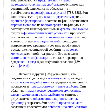
нефтепереработки
представляют интерес
поверхностно-активные свойства
порфиринов как
соединений, влияющих на образование и
устойчивость
водонефтяных эмульсий
[787, 788]. Эти
свойства могут играть
также определенную
роль в
процессе формирования
состава нефтей, обеспечивая
перенос металлов
пз
водной среды
в нефтяную. По
составу нефтяных порфириновых
фрагментов можно
судить о
физико-химических условиях
и процессах,
протекающих при
формировании нефтяных
систем,
кроме того, при
миграции нефтей
происходит
направлен-пое фракционирование порфиринов
вследствие неодинаковой сорбции на
породах
молекул
различной полярности. Это позволяет
использовать информацию
о составе порфиринов
для
решения ряда
задач нефтяной геологии [789—
791].
[c.140]
Шаронов и другие [136] установили, что
соединения, содержащие
активную серу
, наряду с
химическим воздействием
на трущиеся поверхности
проявляют и
поверхностно-активные свойства
. Они
облегчают
пластическое течение
поверхностных
слоев
и
химически взаимодействуют
с ними, в
результате чего
образование защитных
пленок
сульфида
ускоряется. Эти
пленки предотвращают
заедание и способствуют
образованию оптимальной