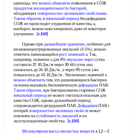
единицы, что
можно объяснить
появлением в СОЖ
продуктов жизнедеятельности бактерий
,
обладающих
поверхностно-активными свойствами
.
Таким образом
, в
начальный период
биодефадации
СОЖ не происходит ухудшения её качества, а,
наоборот, можно констатировать даже её некоторое
улучшение.
[c.150]
Однако при
дальнейшем хранении
, особенно для
низкоконцентрированных эмульсий (3-5%), можно
отметить начинающийся
рост значений
а. Так,
например, значение а для 3%
эмульсии через
сутки
составило 37-10 Дж/м через 30-60 суток оно
снижалось до 34-10 Дж/м , а через 90 суток уже
повысилось до 42-10 Дж/м . Увеличение значений о
можно объяснить
тем, что развивающиеся бактерии
склонны вызывать биохимическую
дефадацию
ПАВ.
Таким образом
, при бактериальном старении СОЖ
начальный период
не может считаться опасным для
качества СОЖ, однако дальнейший период
сопровождается деградацией ПАВ.
Дефадация
ПАВ с
потерей
поверхностно-активных свойств
может
повлиять на
устойчивость эмульсий
и их
эксплуатационные свойства.
[c.150]
Молекулярная масса
смолистых веществ
в 1,2—2