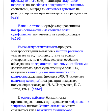
промежуточного
соединения при
гидридном
переносе
, но, не
обладая поверхностно-активными
свойствами, он вряд ли
оказывает действие
на
реакции, протекающие на поверхности раздела фаз.
[c.25]
Влияние степени
сульфохлорирования на
поверхностно-активные свойства
солей
сульфокислот
, получаемых из сульфохлоридов
[c.620]
Высокая чувствительность
процесса
электроосаждеиия металлов к
чистоте растворов
указывает на то, что присутствие ие только
электролитов, но и любых веществ, особенно
обладающих
поверхностно-активными свойствами
,
должно играть здесь существенную роль. Так,
введение в
ванну цинкования
ничтожного
количества
желатины (порядка 0,005%) изменяет
величину катодный
поляризации и характер
получающихся осадков (Н. А. Изгарышев, П. С.
Титов, 1917).
[c.462]
В
основе действия
большинства
противокоррозионных присадок лежит
образование
защитных
пленок.
Защитная пленка
может
создаваться как в
результате химического