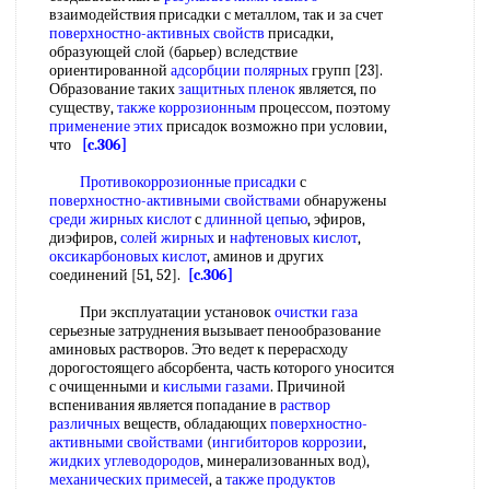
взаимодействия присадки с металлом, так и за счет
поверхностно-активных свойств
присадки,
образующей слой (барьер) вследствие
ориентированной
адсорбции полярных
групп [23].
Образование таких
защитных пленок
является, по
существу,
также коррозионным
процессом, поэтому
применение этих
присадок возможно при условии,
что
[c.306]
Противокоррозионные присадки
с
поверхностно-активными свойствами
обнаружены
среди жирных кислот
с
длинной цепью
, эфиров,
диэфиров,
солей жирных
и
нафтеновых кислот
,
оксикарбоновых кислот
, аминов и других
соединений [51, 52].
[c.306]
При эксплуатации установок
очистки газа
серьезные затруднения вызывает пенообразование
аминовых растворов. Это ведет к перерасходу
дорогостоящего абсорбента, часть которого уносится
с очищенными и
кислыми газами
. Причиной
вспенивания является попадание в
раствор
различных
веществ, обладающих
поверхностно-
активными свойствами
(
ингибиторов коррозии
,
жидких углеводородов
, минерализованных вод),
механических примесей
, а
также продуктов