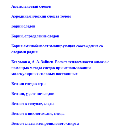
Ацетиленовый следов
Аэродинамический след за телом
Барий следов
Барий, определение следов
Бария аминобензоат эманирующая соосаждение со
следами радия
Без умов а, А. А. Зайцев. Расчет теплоемкости алмаза с
помощью метода следов при использовании
молекулярных силовых постоянных
Бензин следов серы
Бензин, удаление следов
Бензол в толуоле, следы
Бензол в циклогексане, следы
Бензол следы изопропилового спирта