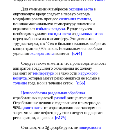
Для уменьшения выбросов
оксидов азота
в
окружаощуо вреду следует в первуо очередь
модифицировать процеоо
сжигания топлива
,
поникая макоииальнуо температуру пламени и
ограничивая
избыток воздуха
. В ряде случаев
необходимо удалять
оксиды азота
иэ
дымовых газов
перед выбросом их в атмосферу. Это довольно
трудная задача, так 1Свк в больших валовых выбросах
концентрация //0 низкая. Возможными способами
удаления
оксидов азота
является
[c.44]
Следует также отметить что производительнооть
аппаратов воздушного охландения по холоду
завиоит от
температурн
и влажности
наружного
воздуха
, которые могут резко меняться не только в
точение
года, но и в течение суток.
[c.56]
Целесообразна
раздельная обработка
отработанных щелочей
разной
концентрации.
Отработанные целочи с содерванием примерно до
90%
едкого натра
от израсходованного заводом на
зацелачива-иие нефтепродуктов следует подвергать
регенерации, а щелочи
[c.124]
Считают, что Og адсорбируясь не
поверхности