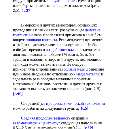
следует применить
капсулирование
, герметизацию
или обёртывание стягивающимся пластиком (рис.
2.5).
[c.37]
В морской и других атмосферах, создающих
проводящие плёнки влаги, разрушающее
действие
контактной
пары проявляется примерно в зоне 5 см
вокруг
площади контакта
. Рекомендуется применять
в этой зоне диэлектрические разделители. Чтобы
избе (ать вредного
воздействия влаги
,разделители
долгшы поглощать не более I % влаги, быть без
трещин и выбоин, отверстий и других несплошиос-
тей, куда может затекать влага. Не следует
прикреплять к пропитанным
солями меди
древесине
иди йнере анодные по отношению к
меди металлы
и
заделывать разнородные металлы в пористые
материалы на близком расстоянии друг от друга, т.к.
это может вызвать контактную коррозию (рис. 2.В).
[c.40]
Современ1[ые
процессы химической технологии
можно разбить па следующие группы.
[c.5]
Средняя продолжительность
операций
автоматических центрифуг
следующая паполнения
0,5—2,5 мин, центрифугирования 0,4—
[c.42]