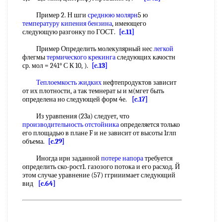
Пример 2. Н шги
среднюю молярн
5 ю
температуру кипения
бензина
, имеющего
следующую разгонку по ГОСТ.
[c.11]
Пример Определить молекулярный нес
легкой
флегмы
термического крекинга
следующих качостн
ср. мол = 241° С К 10, ).
[c.13]
Теплоемкость жидких
нефтепродуктов зависит
от их плотности, а так темнерат ы и м(мгет быть
определена но следующей форм 4е.
[c.17]
Из уравпения (23а) следует, что
производительность отстойника
определяется только
его площадью в плане F и не зависит от высоты 1глп
объема.
[c.29]
Иногда ирн заданной
потере напора
требуется
определить ско-рост1. газозого потока и его расход. Й
этом случае уравнение (57) ггрииимает следующий
вид
[c.64]