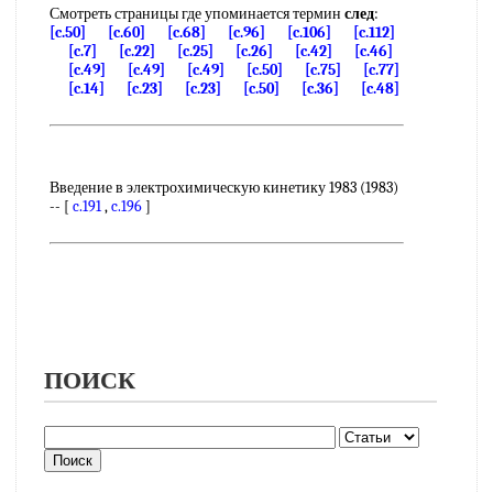
Смотреть страницы где упоминается термин
след
:
[c.50]
[c.60]
[c.68]
[c.96]
[c.106]
[c.112]
[c.7]
[c.22]
[c.25]
[c.26]
[c.42]
[c.46]
[c.49]
[c.49]
[c.49]
[c.50]
[c.75]
[c.77]
[c.14]
[c.23]
[c.23]
[c.50]
[c.36]
[c.48]
Введение в электрохимическую кинетику 1983 (1983)
-- [
c.191
,
c.196
]
ПОИСК