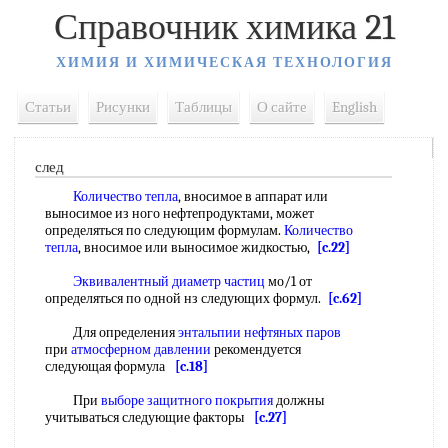
Справочник химика 21
ХИМИЯ И ХИМИЧЕСКАЯ ТЕХНОЛОГИЯ
Статьи
Рисунки
Таблицы
О сайте
English
след
Количество тепла
, вносимое в аппарат или
выносимое из ного нефтепродуктами, может
определяться по следующим формулам.
Количество
тепла
, вносимое или выносимое жидкостью,
[c.22]
Эквивалентный диаметр частиц
мо/1 от
определяться по одной нз следующих формул.
[c.62]
Для определения
энтальпии нефтяных паров
при
атмосферном давлении
рекомендуется
следующая формула
[c.18]
При
выборе защитного покрытия
должны
учитываться следующие факторы
[c.27]