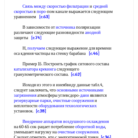
Связь между
скоростью фильтрации
и
средней
скоростью
в
поро
-пом канале выражается следующим
уравнением
[c.63]
В зависимости от
источника
поляризации
различают следующие разновидности
анодной
защиты
[c.74]
Н,
получаем
следующее выражение для времени
оса кдения частицы на стенку барабана
[c.46]
Пример 15. Построить график ситового состава
катализатора крекинга
следующего
гранулометрического состава.
[c.62]
Иоходя из этого и ииеябвиду данные табл.4,
следует заключить, что
основными источниками
загрязнения
атмосферы углевсдоро-
даии
являются
резервуарные парки
,
очистные сооружения
и
неплотности
оборудования технологических
установок.
[c.28]
Внедрение аппаратов воздушного охлаждения
на 60-65 сок-рацает потребление
оборотной воды
,
уменьшает нагрузку на
очистные сооружения
.
Следует отметить, что с энергетичеокой точки
[c.36]