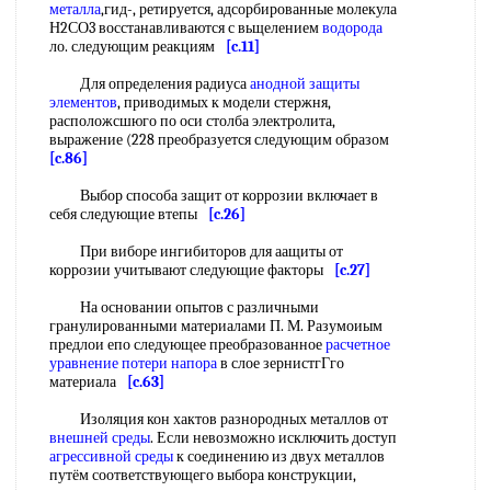
металла
,гид-, ретируется, адсорбированные молекула
Н2СО3 восстанавливаются с вьщелением
водорода
ло. следующим реакциям
[c.11]
Для определения радиуса
анодной защиты
элементов
, приводимых к модели стержня,
расположсшюго по оси столба электролита,
выражение (228 преобразуется следующим образом
[c.86]
Выбор способа защит от коррозии включает в
себя следующие втепы
[c.26]
При виборе ингибиторов для аащиты от
коррозии учитывают следующие факторы
[c.27]
На основании опытов с различными
гранулированными материалами П. М. Разумоиым
предлои епо следующее преобразованное
расчетное
уравнение
потери напора
в слое зернистгГго
материала
[c.63]
Изоляция кон хактов разнородных металлов от
внешней среды
. Если невозможно исключить доступ
агрессивной среды
к соединению из двух металлов
путём соответствующего выбора конструкции,