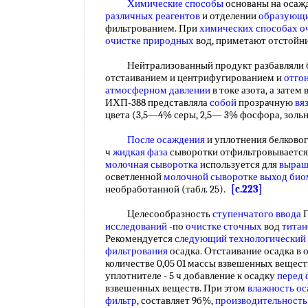
Химические способы
основаны на осаж
различных реагентов
и отделении
образующи
фильтрованием. При
химических способах о
очистке природных
вод, приметают отстойн
Нейтрализованный продукт разбавляли бен
отстаиванием и центрифугированием и
отго
атмосферном давлении
в токе азота, а затем 
ИХП-388 представляла
собой
прозрачную
вя
цвета (3,5—4% серы, 2,5— 3% фосфора, зол
После осаждения
и уплотнения белковог
ч
жидкая фаза
сыворотки отфильтровывается
молочная сыворотка
используется для
выращ
осветленной
молочной сыворотке
выход био
необработанной (табл. 25).
[c.223]
Целесообразность
ступенчатого ввода
П
исследований
-по
очистке сточных
вод
титан
Рекомендуется
следующий технологический
фильтрования
осадка. Отстаивание осадка в 
количестве 0,05 01 массы взвешенных веществ
уплотнителе - 5 ч добавление к осадку
перед 
взвешенных веществ. При этом
влажность ос
фильтр
, составляет 9б%,
производительность