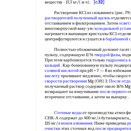
веществу - 17,7 кг/( м ч).
[c.32]
Растворение КС1 из сильвинита (рис. 79) 
растворителей
полученный щелок
отделяетс
отстаиванием и фильтрованием. Затем
освет
многокорпусной ваку-ум-
холодильной устан
нагревается выпавщие кристаллы КС1 отделя
центрифугируются и сушатся в
барабанной 
Полностью обожженный доломит гасят во
пульпу, содержащую 11 %
твердой фазы
, под
При этом карбонизуется только
гидроокись к
кальций
. Кар-бонизованную пульпу подверг
соляной кислотой
при pH = 7 — 8 во избежан
кислоту
приливают медленно, чтобы скорост
скорости растворения
Mg (ОН) 2.
После отде
получаемый раствор содержит около 16% Mg 
возвращают на взмучивание
после первого
от
вторичное отстаивание, а затем на выпарку 
Сточные воды
от производства атмосфе
СНК-А содержат до 400 мг/л бутилакрилата, 
125 мг/л
ионов алюминия
. Ниже приведены
р
очистки
этих сточных вод
после предварите