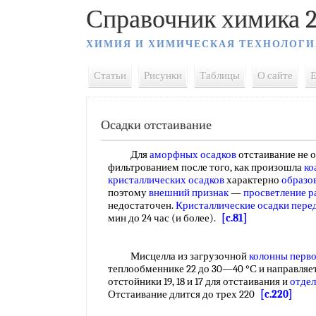
Справочник химика 2
ХИМИЯ И ХИМИЧЕСКАЯ ТЕХНОЛОГИ
Статьи
Рисунки
Таблицы
О сайте
E
Осадки отстаивание
Для
аморфных осадков
отстаивание не 
фильтрованием после того, как произошла
ко
кристаллических осадков
характерно
образо
поэтому
внешний признак
—
просветление р
недостаточен.
Кристаллические осадки
пере
мин до 24 час (и более).
[c.81]
Мисцелла из загрузочной
колонны перв
теплообменнике 22 до 30—40 °С и направляе
отстойники 19, 18 и 17 для отстаивания и
отдел
Отстаивание длится до трех 220
[c.220]