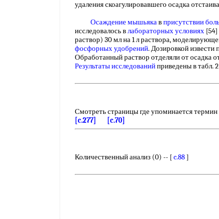
удаления скоагулировавшего осадка отста
Осаждение мышьяка
в
присутствии бол
исследовалось в
лабораторных условиях
[54]
раствор) 30 мл на 1 л раствора, моделирующ
фосфорных удобрений
. Дозировкой извести
Обработанный раствор отделяли от осадка о
Результаты исследований
приведены в табл. 2
Смотреть страницы где упоминается термин
[c.277]
[c.70]
Количественный анализ (0) -- [
c.88
]