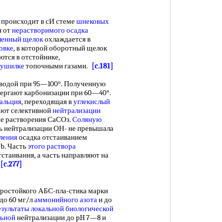
происходит в сИ стеме
шнековых
я от
нерастворимого осадка
ленный щелок
охлаждается в
овке
, в которой оборотный щелок
ются в отстойнике,
сушилке
топочными газами.
[c.181]
дой при 95—100°. Полученную
вергают карбонизации при 60—40°.
альция
, переходящая в
углекислый
ают селективной
нейтрализации
ие растворения СаСОз.
Соляную
ь нейтрализации ОН- не превышала
ления
осадка отстаиванием
b. Часть
этого раствора
стаивания, а часть направляют на
.
[c.277]
ростойкого АБС-пла-стика марки
до 60 мг/л
аммонийного азота
и до
езультаты локальной
биологической
льной
нейтрализации до pH 7—8 и