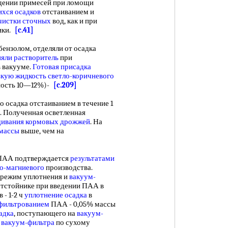
дении примесей при ломощи
хся осадков
отстаиванием и
чистки сточных
вод, как и при
ики.
[c.41]
золом, отделяли от осадка
няли растворитель
при
в вакууме.
Готовая присадка
зкую жидкость
светло-коричневого
ьность 10—12%)-
[c.209]
о осадка отстаиванием в течение 1
. Полученная осветленная
ивания кормовых дрожжей
. На
массы
выше, чем на
АА подтверждается
результатами
о-магниевого
производства.
режим уплотнения и
вакуум-
отстойнике при введении ПАА в
 - 1-2 ч
уплотнение осадка
в
фильтрованием
ПАА - 0,05% массы
адка
, поступающего на
вакуум-
 вакуум-фильтра
по сухому