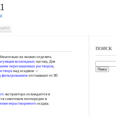
1
Я
nglish
ПОИСК
обязательно их можно отделять
агуляция коллоидных
частиц. Для
вание пересыщенных растворов
,
аствора
над осадком —
д фильтрованием
отстаивают от 30
ого
экстрактора охлаждается в
тся самотеком поочередно в
ения нерастворимого
осадка.