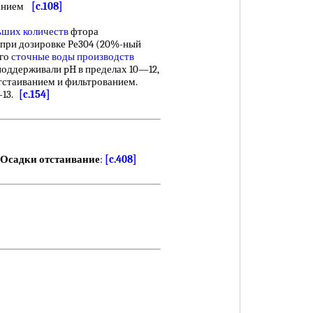
иванием
[c.108]
ьших количеств
фтора
 при дозировке Ре304 (20%-ный
его
сточные воды производств
 поддерживали pH в пределах 10—12,
тстаиванием и фильтрованием.
-13.
[c.154]
Осадки отстаивание
:
[c.408]