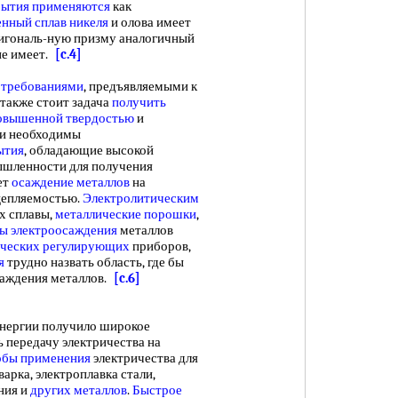
рытия применяются
как
нный сплав никеля
и олова имеет
игональ-ную призму аналогичный
е имеет.
[c.4]
 требованиями
, предъявляемыми к
 также стоит задача
получить
овышенной твердостью
и
и необходимы
ытия
, обладающие высокой
ышленности для получения
ет
осаждение металлов
на
цепляемостью.
Электролитическим
х сплавы,
металлические порошки
,
ы электроосаждения
металлов
ических регулирующих
приборов,
я
трудно назвать область, где бы
аждения металлов.
[c.6]
нергии получило широкое
ь передачу электричества на
обы применения
электричества для
арка, электроплавка стали,
ния и
других металлов
.
Быстрое