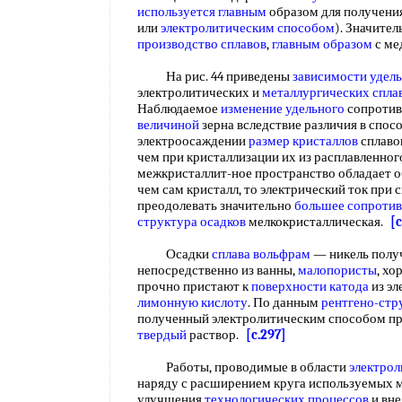
используется главным
образом для получени
или
электролитическим способом
). Значител
производство сплавов
,
главным образом
с м
На рис. 44 приведены
зависимости удел
электролитических и
металлургических спла
Наблюдаемое
изменение удельного
сопротив
величиной
зерна вследствие различия в спос
электроосаждении
размер кристаллов
сплаво
чем при кристаллизации их из расплавленного
межкристаллит-ное пространство обладает 
чем сам кристалл, то электрический ток при
преодолевать значительно
большее сопротив
структура осадков
мелкокристаллическая.
[c
Осадки
сплава вольфрам
— никель полу
непосредственно из ванны,
малопористы
, х
прочно пристают к
поверхности катода
из эл
лимонную кислоту
. По данным
рентгено-стр
полученный электролитическим способом п
твердый
раствор.
[c.297]
Работы, проводимые в области
электрол
наряду с расширением круга используемых 
улучшения
технологических процессов
и вне