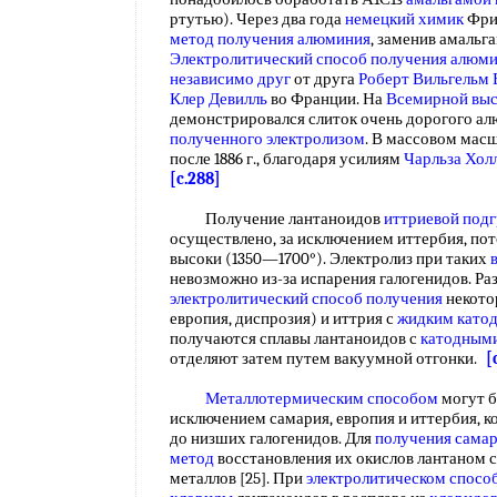
ртутью). Через два года
немецкий химик
Фри
метод получения алюминия
, заменив амальг
Электролитический способ получения
алюми
независимо друг
от друга
Роберт Вильгельм
Клер Девилль
во Франции. На
Всемирной выс
демонстрировался слиток очень дорогого ал
полученного электролизом
. В массовом мас
после 1886 г., благодаря усилиям
Чарльза Хол
[c.288]
Получение лантаноидов
иттриевой под
осуществлено, за исключением иттербия, по
высоки (1350—1700°). Электролиз при таких
невозможно из-за испарения галогенидов. Ра
электролитический способ получения
некото
европия, диспрозия) и иттрия с
жидким като
получаются сплавы лантаноидов с
катодным
отделяют затем путем вакуумной отгонки.
[
Металлотермическим способом
могут б
исключением самария, европия и иттербия, к
до низших галогенидов. Для
получения сама
метод
восстановления их окислов лантаном 
металлов [25]. При
электролитическом спосо