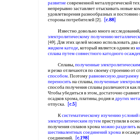
развитие
современной металлургической техн
непрерывно заставляет отыскивать новые ко
удовлетворения разнообразных и постоянн
стороны потребителей [2].
[c.88]
Известно довольно много исследований,
электролитическому получению металличес
[49]. Для этих целей можно использовать два
жидком катоде
, который является одним из
к
сплава
путем совместного
катодного осажде
Сплавы,
полученные электролитическим
и резко отличаются по своему строению от с
способом
. Поэтому
равновесную диаграмму 
переносить
на сплавы,
полученные электрол
способа получения сплавы различаются как по
Чтобы убедиться в этом, достаточно сравни
осадков хрома, платины, родия и
других мета
отпуска.
[c.5]
К
систематическому изучению
условий
электролитическим путем
приступили в осн
получения сплавов хрома
можно разделить
н
шестивалентных соединений хрома
и осажде
соединений.
[c.198]