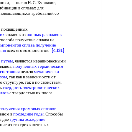
ики, — писал Н. С. Курнаков, —
мбинации в сплавах для
о повышающихся требований со
 посвященных
ких
сплавов из
ионных расплавов
 способа получение сплава на
омпонентов сплава получение
ния
всех его компонентов.
[c.131]
 путем
, являются неравновесными
плавов,
полученных термическим
состояния
нельзя
механически
изом
, так как в зависимости от
 структуре, так и по свойствам.
ть
твердость электролитических
ллов
с твердостью их после
 получения
хромовых сплавов
овном в
последние годы
. Способы
а две
группы осаждение
ние из его трехвалентных