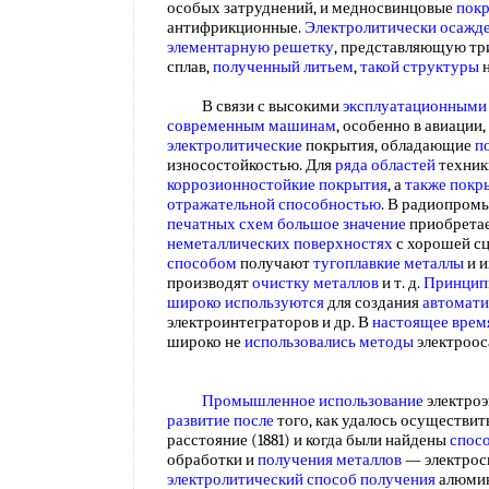
особых затруднений, и медносвинцовые
пок
антифрикционные.
Электролитически осажде
элементарную решетку
, представляющую тр
сплав,
полученный литьем
,
такой структуры
н
В связи с высокими
эксплуатационными
современным машинам
, особенно в авиации,
электролитические
покрытия, обладающие
п
износостойкостью. Для
ряда областей
техник
коррозионностойкие покрытия
, а
также покр
отражательной способностью
. В радиопром
печатных схем
большое значение
приобрета
неметаллических поверхностях
с хорошей с
способом
получают
тугоплавкие металлы
и и
производят
очистку металлов
и т. д.
Принцип
широко используются
для создания
автомат
электроинтеграторов и др. В
настоящее врем
широко не
использовались методы
электроос
Промышленное использование
электроэ
развитие после
того, как удалось осуществит
расстояние (1881) и когда были найдены
спос
обработки и
получения металлов
— электросв
электролитический способ получения
алюми