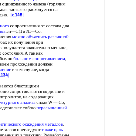
я оцинкованного железа (горячим
ьная часть его расходуется на
едью.
[c.148]
ьного
сопротивления от состава для
вов
5п—С(1 и N1—Со.
ления
можно объяснить
различной
обах их получения при
в получается значительно меньше,
 состояния. А так как
обычно
большим сопротивлением
,
 своем прохождении должен
ление
в том случае, когда
.134]
чаются блестящими
орошо сопротивляются коррозии и
ектролитов, не содержащих
уктурного анализа
сплав W — Со,
редставляет собою
пересыщенный
итического осаждения металлов
,
металлов преследуют
также цель
дрения их в практику. Разработаны