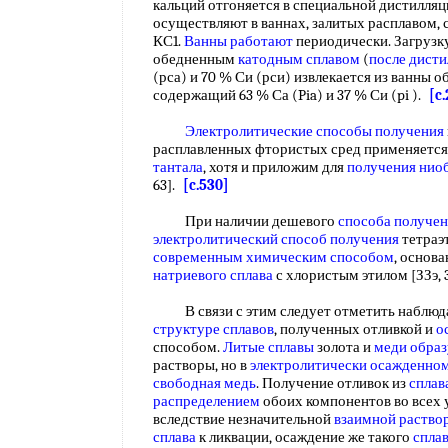
кальций отгоняется в специальной дистилляц
осуществляют в ваннах, залитых расплавом, 
КС1.
Ванны работают
периодически. Загрузк
обедненным
катодным сплавом
(
после дист
(рса) и 70 % Си (рси) извлекается из ванны
содержащий 63 % Са (Pia) и 37 % Си (pi ).
[c
Электролитические способы получения
расплавленных фтористых сред применяетс
тантала
, хотя и приложим для
получения нио
63].
[c.530]
При наличии дешевого
способа получе
электролитический способ получения
тетраэ
современным химическим способом
, основ
натриевого сплава
с хлористым этилом [ЗЗэ, 
В связи с этим следует отметить наблюдаю
структуре сплавов
, полученных отливкой и
о
способом.
Литые сплавы
золота и
меди обра
растворы, но в
электролитически осажденном
свободная медь
. Получение отливок из
сплав
распределением
обоих компонентов во всех
вследствие незначительной
взаимной раство
сплава
к ликвации, осаждение же такого
спла