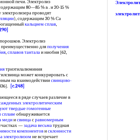
ионной печи. Электролиз
Электролит
содержащим 80—85 % a . и 20-15 %
у электролизера проводят
электролит
илляции
), содержащим 30 % Са
 обогащенный
кальцием сплав
,
.290]
порошков. Электролиз
я преимущественно для
получения
бия
,
сплавов тантала
и ниобия [62,
ния
триэтилалюминия
тилсвинца может конкурировать с
анным на взаимодействии
свинцово-
336].
[c.248]
щееся в ряде случаев различие в
сажденных электролитическим
зуют
твердые гомогенные
 сплаве
обнаруживается
а меди
и
свинца
с
равномерным
 участках —
задача весьма
трудная
римости компонентов
и
склонности
ва электролизом
не встречает