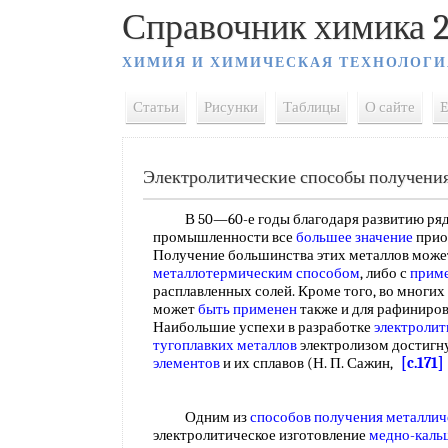
Справочник химика 2
ХИМИЯ И ХИМИЧЕСКАЯ ТЕХНОЛОГИ
Статьи
Рисунки
Таблицы
О сайте
E
Электролитические способы получения
В 50—60-е годы благодаря развитию ря
промышленности все
большее значение
прио
Получение большинства этих металлов може
металлотермическим способом
, либо с
приме
расплавленных солей. Кроме того, во многих
может
быть применен
также и для рафиниров
Наибольшие успехи в разработке
электролит
тугоплавких металлов
электролизом достигн
элементов
и их сплавов (Н. П. Сажин,
[c.171]
Одним из
способов получения металлич
электролитическое изготовление
медно-кальц