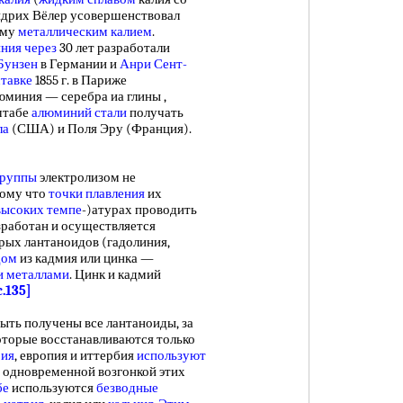
дрих Вёлер усовершенствовал
аму
металлическим калием
.
ния через
30 лет разработали
Бунзен
в Германии и
Анри Сент-
тавке
1855 г. в Париже
юминия — серебра иа глины ,
штабе
алюминий стали
получать
ла
(США) и Поля Эру (Франция).
группы
электролизом не
тому что
точки плавления
их
высоких темпе
-)атурах проводить
зработан и осуществляется
рых лантаноидов (гадолиния,
дом
из кадмия или цинка —
и металлами
. Цинк и кадмий
c.135]
ыть получены все лантаноиды, за
оторые восстанавливаются только
рия
, европия и иттербия
используют
с одновременной возгонкой этих
бе
используются
безводные