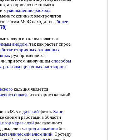
в, что привело не только к
и к
уменьшению расхода
замене токсичных электролитов
язи с этим МОС находят все
более
378]
металлургии олова является
римым анодом
, так как растет спрос
аботке вторичных
оловянных
мяных
руд применяется
очи, при этом наилучшим
способом
ктролизом щелочных растворов
с
еского
кальция является
иевого сплава
, из которого кальций
л в 1825 г.
датский
физик
Ханс
же своими работами в области
 хлор
через слой
раскаленного
ед выделил
хлорид алюминия
без
металлический алюминий
. Эрстеду
калия
(
жидким сплавом
калия со