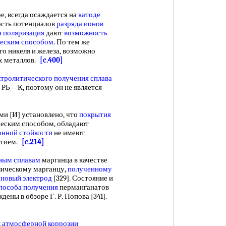
, всегда осаждается на
катоде
зость потенциалов
разряда ионов
я поляризация
дают
возможность
ческим способом
. По тем же
го никеля и железа, возможно
их металлов.
[c.400]
ктролитического получения сплава
 РЬ—К, поэтому он не является
и [И] установлено, что
покрытия
еским способом, обладают
онной стойкости
не имеют
тием.
[c.214]
ным сплавам
марганца в качестве
ллическому марганцу,
полученному
ановый электрод
[329]. Состояние и
пособа получения
перманганатов
ены в обзоре Г. Р. Попова [341].
к
атмосферной коррозии