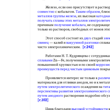
Железо, если оно присутствует в растворе
совместно
с кобальтом.
Таким образом
, бли
металлов
группы железа
, их высокая
катодна
получать
сплавы этих
металлов электролити
причинам
получение кобальта
, не содержаще
только из растворов, свободных от ионов эт
Этот способ состоит из
двух
стадий
эле
свинец
— калий и
вакуумной разгонки
сплава
чисто электрохимическим.
[c.242]
Работами Н. Т. Кудрявцева с сотрудникам
сплавами
Zn—Fe, полученными электролитич
повышенной хрупкостью и по своей
коррози
преимуществ перед
чистым цинковым
покры
Проявляется интерес не только к
различ
материалов для отливки анодов, но и к мета
путем электролитического
осаждения на
тит
перспективы развития
электрохимического с
путем анодного
растворения подробно обсужд
[c.102]
Цинк благодаря
высокой устойчивости