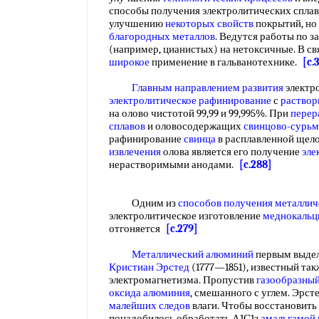
способы получения электролитических сплаво
улучшению
некоторых свойств
покрытий, но 
благородных металлов
. Ведутся работы по 
(например, цианистых) на нетоксичные. В св
широкое
применение в гальванотехнике.
[c.
Главным направлением развития
электро
электролитическое рафинирование
с
раство
на олово чистотой 99,99 и 99,995%. При
перер
сплавов
и оловосодержащих
свинцово-сурь
рафинирование
свинца
в расплавленной щел
извлечения
олова является его получение
эле
нерастворимыми анодами.
[c.288]
Одним из
способов получения металлич
электролитическое изготовление
меднокальц
отгоняется
[c.279]
Металлический алюминий
первым выдели
Кристиан Эрстед
(1777—1851), известный так
электромагнетизма. Пропустив
газообразный
оксида алюминия
, смешанного с углем. Эрст
малейших следов
влаги. Чтобы восстановить
понадобилось обработать А1С1з
амальгамой 