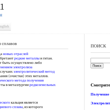
1
Я
nglish
 сплавов
ПОИСК
да
новых отраслей
бретают
редкие металлы
и гитан.
т быть осуществлено либо
нением электролиза
 случаях
электролитический метод
ания (очистки) этих металлов.
ического метода получения
Смотрите
уты в металлургии
редкоземельных
Получение
еского
кальция является
Электролит
иевого сплава
, из которого