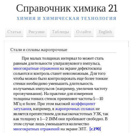
Справочник химика 21
ХИМИЯ И ХИМИЧЕСКАЯ ТЕХНОЛОГИЯ
Статьи
Рисунки
Таблицы
О сайте
English
Стали и сплавы жаропрочные
При малых толщинах интервал to может стать
равным длительности ультразвукового импульса,
многократные отражения
на экране дефектоскопа
сольются и контроль станет невозможным. Для того
чтобы можно было контролировать еще более тонкие
стенки необходимо уменьшить длительность
излучаемых импульсов (например, увеличив частоту
прозвучивания). На практике для измерения
толщины тонких стенок применяют частоты 5—10
МГц и более. При этом высокий
коэффициент
затухания
, например, в
жаропрочных сплавах
не
является препятствием для высокочастотных УЗК, так
как толщину в 1—2 1ММ они пробивают свободно. В
этом случае лишь уменьшается количество
многократных отражений
на экране ЭЛТ.
[c.190]