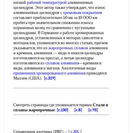
низкой
рабочей температурой
алюминиевых
цилиндров. Этот автор также утверждает, что износ
алюминиевых цилиндров с
хромовым покрытием
составляет приблизительно 50 мк за 10 ООО км
пробега при значительном снижении износа
поршневых колец по сравнению с чугунными
цилиндрами. В Германии о работе хромированных
цилиндров, установленных в моторах самолетов и
мотоциклов, упоминается во многих статьях, причем
указывается, что из
жаропрочных сплавов
алюминия
и кремния, алюминия — меди и никеля цилиндры
изготовляются на прессах, а литые цилиндры
изготовляются из
сплавов алюминия
—кремния и
меди, алюминия и магния. Аналогичные виды
применения
хромированного алюминия
приводятся
Маллем (США).
[c.319]
Смотреть страницы где упоминается термин
Стали и
сплавы жаропрочные
:
[c.130]
[c.8]
[c.93]
Справочник азотчика (1987) -- [
c.305
]