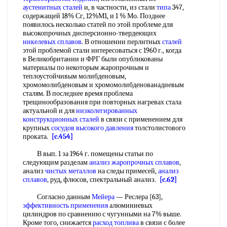
аустенитных сталей
и, в частности, из стали
типа
347,
содержащей 18% Сг, 12%М1, и 1 % Мо. Позднее
появилось несколько статей по этой проблеме для
высокопрочных дисперсионно-твердеющих
никелевых сплавов
. В отношении перлитных
сталей
этой проблемой стали интересоваться с 1960 г., когда
в Великобритании и ФРГ были опубликованы
материалы по некоторым жаропрочным и
теплоустойчивым молибденовым,
хромомолибденовым и хромомолибденованадиевым
сталям. В последнее время проблема
трещинообразования при повторных нагревах стала
актуальной и для
низколегированных
конструкционных сталей
в связи с применением для
крупных
сосудов высокого давления
толстолистового
проката.
[c.454]
В вып. 1 за 1964 г. помещены статьи по
следующим разделам
анализ жаропрочных сплавов
,
анализ
чистых металлов
на следы примесей,
анализ
сплавов
, руд, флюсов, спектральный анализ.
[c.62]
Согласно данным
Мейера
— Реслера [63],
эффективность применения
алюминиевых
цилиндров по сравнению с чугунными на 7% выше.
Кроме того, снижается
расход топлива
в связи с более