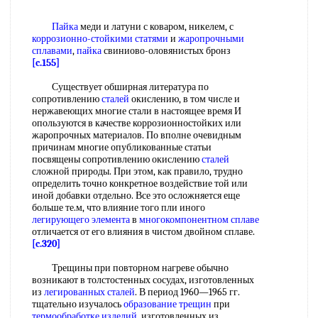
Пайка
меди и латуни с коваром, никелем, с
коррозионно-стойкими статями
и
жаропрочными
сплавами
,
пайка
свиниово-оловянистых бронз
[c.155]
Существует обширная литература по
сопротивлению
сталей
окислению, в том числе и
нержавеющих многие стали в настоящее время И
опользуются в качестве коррозионностойких или
жаропрочных материалов. По вполне очевидным
причинам многие опубликованные статьи
посвящены сопротивлению окислению
сталей
сложной природы. При этом, как правило, трудно
определить точно конкретное воздействие той или
иной добавки отдельно. Все это осложняется еще
больше те.м, что влияние того пли иного
легирующего элемента
в
многокомпонентном сплаве
отличается от его влияния в чистом двойном сплаве.
[c.320]
Трещины при повторном нагреве обычно
возникают в толстостенных сосудах, изготовленных
из
легированных сталей
. В период 1960—1965 гг.
тщательно изучалось
образование трещин
при
термообработке изделий
, изготовленных из