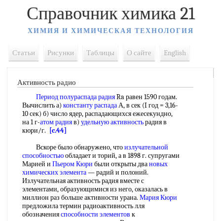
Справочник химика 21
ХИМИЯ И ХИМИЧЕСКАЯ ТЕХНОЛОГИЯ
Статьи
Рисунки
Таблицы
О сайте
English
Активность радио
Период полураспада радия
Ra равен 1590 годам.
Вычислить а)
константу распада
А, в сек (I год = 3,16-
10 сек) б) число ядер, распадающихся ежесекундно,
на 1 г-
атом радия
в)
удельную активность
радия в
кюри/г.
[c.44]
Вскоре было обнаружено, что
излучательной
способностью
обладает и торий, а в 1898 г. супругами
Марией и
Пьером Кюри
были открыты два
новых
химических элемента
— радий и полоний.
Излучательная активность радия вместе с
элементами, образующимися из него, оказалась в
миллион раз больше активности урана.
Мария Кюри
предложила термин радиоактивность лля
обозначения
способности элементов
к