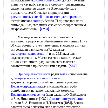
прибавление
уксуснокислых солей
должно оказать
влияние как на К, так и на в сторону повышения их
значения, причем значение В должно больше
возрастать, чем К, так как в присутствии
уксуснокислых солей
повышается растворимость
азотнокислого
свинца
. В табл. 71 приводятся полз
енные данные, связанные с комплексообразованием
макрокомпонента.
[c.231]
Мы видим, насколько сильпо меняется
актинность радикалов. Изменение в величинах Lr на
30 ккал соответствует изменению в энергии активаи
ии роакщти радикалов на 7,5 ккал для
экзотермических реакций
и на 22,5 ккал для
эндотермических. Мы знаем, что в кинетических
опытах активность раднка.пов оказывается в
соответствии с приведенными рядами.
[c.54]
Природная активность
радия
была
использована
для
определения растворимости
его
труднорастворимых солей, например сульфата.
Первые определения
для сульфата были грубо
ошибочными из-за неправильных методик.
Правильные измерения
были сделаны О. Эрбахером
и Б. А. Никитиным [1082].
Дальнейшие уточнения
внесли Б. А. Никитин и П. Толмачев [1083]. В этих
работах было показано, что в избытке сульфатов,