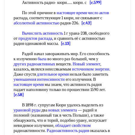
Активность радио- кюри...... кюри. с
[c.599]
По этой причине в
настоящее время
число актов
распада, соответствующее 1 кюри, не связывают с
абсолютной активностью
радия-226.
[c.42]
Вычислить активность
1 г урана-238, свободного
от
продуктов распада
, и сравнить её с активностью
радия одинаковой массы.
[c.13]
Радий начал завораживать мир. Его способность
к излучению
была
во много раз большей, чем у
других радиоактивных
веществ.
Новый элемент
,
казалось, являлся неиссякаемым
источником энергии
.
Даже спустя
длительное время
нельзя было заметить
уменьшения интенсивности
его излучения. В
настоящее время
мы знаем, что активность радия
падает наполовину только по прошествии 1590 лет.
[c.58]
В 1898 г. супругам Кюри удалось выделить из
урановой руды
два
новых элемента
— радий и
полоний (названный так в честь Польши), а также
обнаружить, что и торий, подобно урану, испускает
невидимое излучение,
обладает свойством
радиоактивности.
Радиоактивность радия
оказалась в