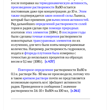
после поправки на
термодинамическую активность
,
произведение растворимости
RaSO остается
постоянным даже при концентрациях до 10 н.
Этим
также
подтверждается
закон ионной силы
Льюиса,
который был применен для
вычисления активностей
.
Ряд дальнейших
определений растворимости солей
тория и радия сделан при
помощи природных
изотопов
этих элементов
[1084]. В
последние годы
были сделаны
точные измерения
растворимости
новооткрытых
трансурановых элементов
по их
излучению, для чего были взяты мнкрограммовые
количества. Например, растворимость гидроокиси,
иодата и
фторида плутония
была
измерена с
точностью до нескольких процентов на образцах
весом в 0,1 мкг [1085].
[c.427]
Повторное определение
растворимости RaSO в
0.1 н. растворе Na- SO мы не производили, потому что
в таком
крепком растворе
почти не представляется
возможным оценить коэ( )фи1щент активности
радия. Приведенное в сообщении I значение
растворимости 3.6-10 г RaS04 на 100 мл,
[c.261]