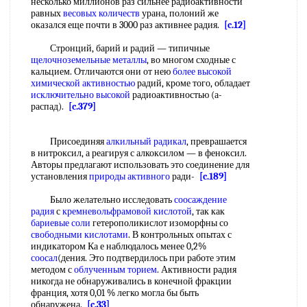
несколько миллионов раз сильнее радиоактивности
равных
весовых количеств
урана, полоний же
оказался еще почти в 3000 раз активнее радия.
[c.12]
Стронций, барий и радий — типичные
щелочноземельные металлы
, во многом сходные с
кальцием. Отличаются они от нею
более высокой
химической активностью
радий, кроме того, обладает
исключительно высокой
радиоактивностью (а-
распад).
[c.379]
Присоединяя
алкильный радикал
, преврашается
в нитроксил, а реагируя с алкоксилом — в феноксил.
Авторы предлагают использовать это соединение для
установления
природы активного
ради-
[c.189]
Было желательно исследовать
соосаждение
радия
с
кремневольфрамовой кислотой
, так как
бариевые соли
гетерополикислот изоморфны со
свободными кислотами
. В контрольных опытах с
индикатором Ка е наблюдалось менее 0,2%
соосал
(дения. Это подтвердилось при работе этим
методом с
облученным торием
. Активности радия
никогда не обнаруживались в конечной фракции
франция, хотя 0,01 % легко могла бы быть
обнаружена.
[c.33]