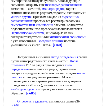
самопроизвольному излучению. В последующие
годы были открыты еще
некоторые радиоактивные
элементы— актиний,
эманации радия
, тория и
актиния (названные радоном, тороном, актиноном) и
многие другие
. При этом каждое из
выделенных
радиоактивных
простых тел рассматривалось как
самостоятельный химический
элемент. Количество
подобных элементов превосходило число клеток в
Периодической системе
, и некоторые из них
обладали тождественными
химическими свойствами
с уже известными.
Введение понятия
изотопа
уменьшило их число. Оказа-
[c.393]
Заслуживает внимания
метод определения
радия
путем непосредственного счета а-частиц.
После
отделения
Ро ° от радия производится
либо
определение
а-активности радия, радона и его
дочерних продуктов, либо а-активности радия
после
очистки
его от радона нагреванием. Можно
производить и измерение р-активности дочерних
продуктов (RaB и Ra ), только в этом случае
необходимо делать
поправку на самопоглощение в
образцах.
[c.485]
Определить удельную
активность радия-226.
[c.40]