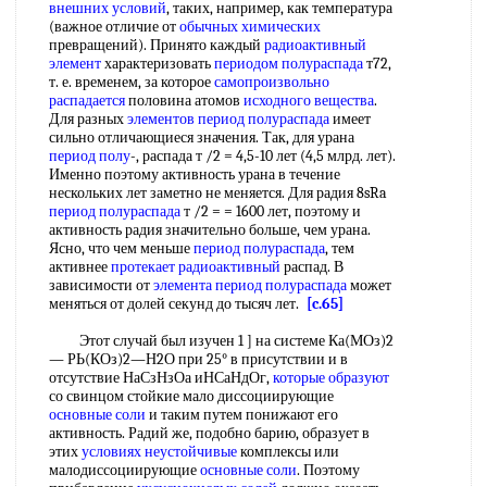
внешних условий
, таких, например, как температура
(важное отличие от
обычных химических
превращений). Принято каждый
радиоактивный
элемент
характеризовать
периодом полураспада
т72,
т. е. временем, за которое
самопроизвольно
распадается
половина атомов
исходного вещества
.
Для разных
элементов период полураспада
имеет
сильно отличающиеся значения. Так, для урана
период полу
-, распада т /2 = 4,5-10 лет (4,5 млрд. лет).
Именно поэтому активность урана в течение
нескольких лет заметно не меняется. Для радия 8sRa
период полураспада
т /2 = = 1600 лет, поэтому и
активность радия значительно больше, чем урана.
Ясно, что чем меньше
период полураспада
, тем
активнее
протекает радиоактивный
распад. В
зависимости от
элемента период полураспада
может
меняться от долей секунд до тысяч лет.
[c.65]
Этот случай был изучен 1 ] на системе Ка(МОз)2
— РЬ(КОз)2—Н2О при 25° в присутствии и в
отсутствие НаСзНзОа иНСаНдОг,
которые образуют
со свинцом стойкие мало диссоциирующие
основные соли
и таким путем понижают его
активность. Радий же, подобно барию, образует в
этих
условиях неустойчивые
комплексы или
малодиссоциирующие
основные соли
. Поэтому