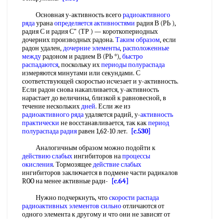
Основная у-активность всего
радиоактивного
ряда
урана
определяется активностями
радия В (РЬ ),
радия С и радия С" (ТР ) — короткопериодных
дочерних производных радона.
Таким образом
, если
радон удален,
дочерние элементы
,
расположенные
между
радоном и радием В (РЬ °),
быстро
распадаются
, поскольку их
периоды полураспада
измеряются минутами или секундами. С
соответствующей скоростью исчезает и у-активность.
Если радон снова накапливается, у-активность
нарастает до величины, близкой к равновесной, в
течение нескольких
дней
. Если же из
радиоактивного ряда
удаляется радий, у-
активность
практически
не восстанавливается, так как
период
полураспада радия
равен 1,62-10 лет.
[c.530]
Аналогичным образом можно подойти к
действию слабых
ингибиторов на
процессы
окисления
. Тормозящее
действие слабых
ингибиторов заключается в подмене части радикалов
ROO на менее активные ради-
[c.64]
Нужно подчеркнуть, что
скорости распада
радиоактивных
элементов сильно
отличаются от
одного элемента к другому и что они не зависят от