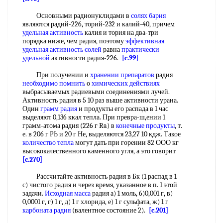
Основными радионуклидами в
солях бария
являются радий-226, торий-232 и калий-40, причем
удельная активность
калия и тория на два-три
порядка ниже, чем радия, поэтому
эффективная
удельная
активность солей
равна
практически
удельной
активности радия-226.
[c.99]
При получении и
хранении препаратов
радия
необходимо помнить
о
химических действиях
выбрасываемых радиевыми соединениями лучей.
Активность радия в 5 10 раз выше активности урана.
Один
грамм радия
и продукты его распада в 1 час
выделяют 0,136 ккал тепла. При превра-ш,ении 1
грамм-атома радия (226 г Ra) в
конечные продукты
, т.
е. в 206 г РЬ и 20 г Не, выделяются 23,27 10 кдж. Такое
количество тепла
могут дать при горении 82 ООО кг
высококачественного каменного угля, а это говорит
[c.270]
Рассчитайте активность радия в Бк (1 распад в 1
с) чистого радия и через время, указанное в п. 1 этой
задачи.
Исходная масса
радия а) 1 моль, 6)0,001 г, в)
0,0001 г, г) 1 г, д) 1 г хлорида, е) 1 г сульфата, ж) 1 г
карбоната радия
(валентное состояние 2).
[c.201]