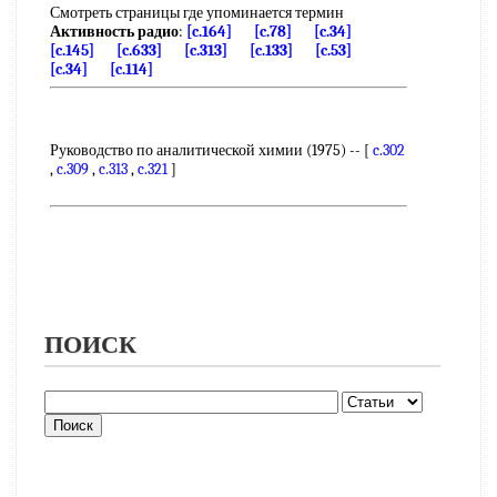
Смотреть страницы где упоминается термин
Активность радио
:
[c.164]
[c.78]
[c.34]
[c.145]
[c.633]
[c.313]
[c.133]
[c.53]
[c.34]
[c.114]
Руководство по аналитической химии (1975) -- [
c.302
,
c.309
,
c.313
,
c.321
]
ПОИСК