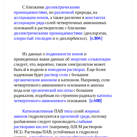
С близкими
диэлектрическими
проницаемостями
, но
различной
природы, на
ассоциацию ионов
, а также различие в
константах
ассоциации
ряда
солей четвертичных аммониевых
оснований в растворителях с близкими
диэлектрическими проницаемостями
(дихлорэтан,
хлористый этилиден
и о-дихлорбензол).
[c.304]
Из данных о
подвижности ионов
и
приведенных выше данных об
энергиях сольватации
следует, что, вероятно, таким электролитом может
быть sl в водном и
неводном растворах
. Еще более
надежным будет
раствор соли
с большим
органическим анионом
и катионом. Например, соли
четвертичного аммониевого основания и аниона
иода или
органической кислоты
с большим
радикалом, подобным по строению радикалу
катиона
четвертичного аммониевого
основания.
[c.400]
Катионактивные
ПАВ
типа
солей
жирных
аминов
гидролизуются в
щелочной среде
, поэтому
разбавление следует производить
слабыми
растворами кислот
(например, 0,01 М раствором
НС1). Растворы ПАВ, устойчивых к гидролизу