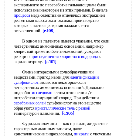
эксперименте по переработке гальванощлама были
использованы некоторые из этих приемов. В начале
процесса
медь селективно отделялась экстракцией
реагентами класса окси-оксимы, производство
которых в настоящее время налаживается
отечественной
[c.108]
В одном из патентов имеется указание, что соли
четвертичных аммониевых оснований, например
хлористый триметилбен-зиламмоний, ускоряют
реакцию
присоединения хлористого водорода
к
акрилонитрилу.
[c.101]
Очень интересными солеобразующими
веществами, пригод ными для
идентификации
сульфокислот
, являются некоторые соли
четвертичных аммониевых оснований. Довольно
подробнс
исследован
в этом отношении /г-
нитробензилпиридинийхлорид, При действии
серебряных солей
сульфокислот на это веществе
образуются
кристаллические тела
с
резкой
температурой плавления.
[c.306]
Фурилалкиламины — как правило, жидкости с
характерным аминным запахом, дают
кристаллические гидрохлориды,
пикраты
с уксусным