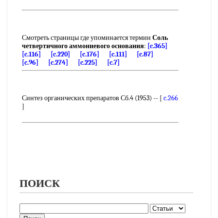
Смотреть страницы где упоминается термин
Соль
четвертичного аммониевого основания
:
[c.365]
[c.116]
[c.220]
[c.176]
[c.111]
[c.87]
[c.96]
[c.274]
[c.225]
[c.7]
Синтез органических препаратов Сб.4 (1953) -- [
c.266
]
ПОИСК