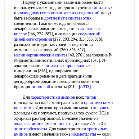
Наряду с указанными выше наиболее часто
используемыми методами для получения
винильных
производных гетероциклических соединений
могут
быть выбраны и
другие пути
синтеза этих
соединений. Такими методами являются
декарбоксилирование замещенных
акриловых
кислот
[146, 274, 387], циклизация
соединений
линейного строения
[277, 293, 294, 315, 356, 358],
разложение иодистых солей четвертичных
аммониевых оснований [260, 346, 347],
магнийорганический синтез
[43, 276], разложение P-
N-диметиламиноэтильных производных [345], N-
алкилирование
винильных производных
пиперидина [346], одновременное
декарбоксилирование и дегидратация или
дегидробромирование замещенной окси- или
бромпро-
пионовой
кислоты [311].
[c.217]
Для
характеристики аминов
всех
типов
пригодны их соли с минеральными и
органическими
кислотами
. Для некоторых аминов можно
получить
хлориды (их получают, пропуская ток сухого НС1 в
эфирный раствор амина). Большее значение в
анализе аминов
имеют
пикраты
, а также 2,4- и 3,5-
динитробензоаты
. Для характеристики
третичных
аминов
имеют значение также
иодметилаты
— соли