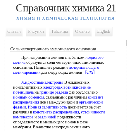
Справочник химика 21
ХИМИЯ И ХИМИЧЕСКАЯ ТЕХНОЛОГИЯ
Статьи
Рисунки
Таблицы
О сайте
English
Соль четвертичного аммониевого основания
При нагревании аминов с избытком
иодистого
метила
образуются соли четвертичных аммониевых
оснований. Напишите реакции
исчерпывающего
метилирования
для следующих аминов
[c.75]
Жидкостные электроды
. В жидкостных
ионселективных
электродах возникновение
потенциала
на
границе раздела
фаз обусловлено
ионным обменом
, связанным с различием
констант
распределения
иона между жидкой и
органической
фазами
.
Ионная селективность
достигается за счет
различия в
константах распределения
,
устойчивости
комплексов
и
различной
подвижности
определяемого и мешающего ионов в фазе
мембраны. В качестве электродноактивного