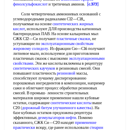
фенолсульфокислот
и третичных аминов.
[c.372]
Соли четвертичных аммониевых оснований с
углеводородными радикалами С12—С18,,
получаемые на основе
синтетических жирных
кислот
, используют ДЛЯ производства катионных
бактерицидных ПАВ. На основе кальциевых мыл
СЖК С12—Си получают
пластичные смазки
, не
уступающие по
эксплуатационным свойствам
жировому солидолу
. Из фракции Сю—С16 получают
литиевое мыло, используемое для приготовления
пластичных смазок с высокими
эксплуатационными
свойствами
. Эти же кислоты включены в рецептуру
синтетических каучуков
и резиновых смесей. Они
повышают пластичность
резиновой
массы,
способствуют лучшему диспергированию
порошковых ингредиентов в композиции, например
сажи и облегчают процесс обработки резиновых
смесей. В промыш- ленности строительных
материалов широкое применение нашли кубовые
остатки, содержащие
синтетические кислоты
выше
С20 (
дорожный битум
улучшенного качества
). На
базе кубовых остатков предложена рецептура
эффективных
деэмульгаторов нефти
. Помимо
сказанного, СЖК Си—С20 находят
применение
практически
всюду, где ранее использовали
стеарин