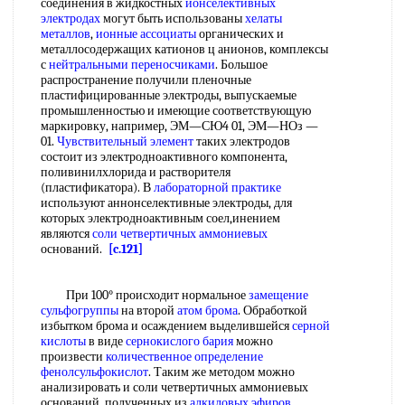
соединения в жидкостных
ионселективных
электродах
могут быть использованы
хелаты
металлов
,
ионные ассоциаты
органических и
металлосодержащих катионов ц анионов, комплексы
с
нейтральными переносчиками
. Большое
распространение получили пленочные
пластифицированные электроды, выпускаемые
промышленностью и имеющие соответствующую
маркировку, например, ЭМ—СЮ4 01, ЭМ—НОз —
01.
Чувствительный элемент
таких электродов
состоит из электродноактивного компонента,
поливинилхлорида и растворителя
(пластификатора). В
лабораторной практике
используют аннонселективные электроды, для
которых электродноактивным соел,инением
являются
соли четвертичных аммониевых
оснований.
[c.121]
При 100° происходит нормальное
замещение
сульфогруппы
на второй
атом брома
. Обработкой
избытком брома и осаждением выделившейся
серной
кислоты
в виде
сернокислого бария
можно
произвести
количественное определение
фенолсульфокислот
. Таким же методом можно
анализировать и соли четвертичных аммониевых
оснований, полученных из
алкиловых эфиров