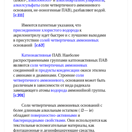
(алкил-,
алкилбензол
- и
алкилнафталинсульфонаты
,
алкилсульфаты
соли четвертичного аммониевого
основания, не-ионогенные ПАВ), разбавляют водой.
[c.111]
Имеются патентные указания, что
присоединение хлористого водорода
к
акрилонитрилу идет быстрее и с лучшими выходами
в присутствии
солей четвертичных аммониевых
оснований
[c.62]
Катионактивные
ПАВ. Наиболее
распространенными группами катпонактивных ПАВ
являются
соли четвертичных аммониевых
соединений и
продукты конденсации
окиси этилена
с аминами и диаминами. Строение
соли
четвертичного аммониевого
, основания может быть
различным в зависимости от вида радикала
замещающего атомы
водорода
аммонийной группы.
[c.201]
Соли четвертичных аммониевых оснований с
более длинным алкильным остатком ( i2— ie)
обладают
поверхностно-активными
и
бактерицидными свойствами
. Оии используются как
текстильные вспомогательные материалы, как
флотационные и дезинфицирующие средства.