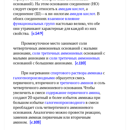
оснований). На этом основании соединение (НО)
следует скорее относить к
амидам кислот
, а
соединение (Ш)—к ви-нилогам
амидов кислот
. В
обоих соединениях
взаимное влияние
функциональных групп
настолько велико, что обе
они утрачивают характерные для каждой из них
свойства.
[c.549]
Промежуточное место занимают соли
четвертичных аммониевых оснований с малыми
анионами,
соли третичных аммониевых
оснований с
малыми анионами и
соли третичных аммониевых
оснований с большими анионами.
[c.110]
При нагревании
спиртового раствора аммиака
с
галогенопроизводными
образуется смесь
первичного, вторичного и
третичного аминов
и соль
четвертичного аммониевого основания. Чтобы
увеличить в смеси
содержание первичного амина
,
создают 20-кратный и более избыток аммиака при
большом избытке
галогенопроизводного
в смеси
преобладает соль четвертичного аммониевого
основания. Аналогично можно провести реакцию,
заменив аммиак первичным или вторичным
амином.
[c.103]