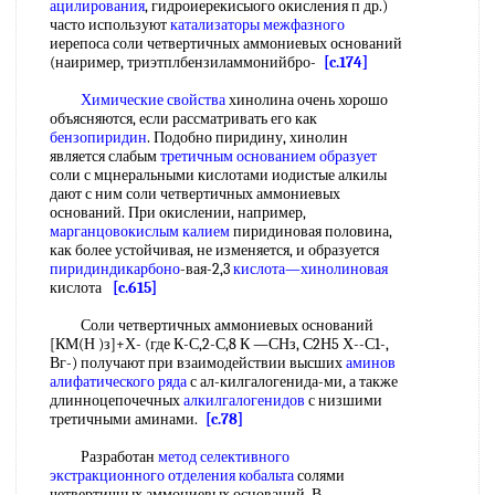
ацилирования
, гидроиерекисыого окисления п др.)
часто используют
катализаторы межфазного
иерепоса соли четвертичных аммониевых оснований
(наиример, триэтплбензиламмонийбро-
[c.174]
Химические свойства
хинолина очень хорошо
объясняются, если рассматривать его как
бензопиридин
. Подобно пиридину, хинолин
является слабым
третичным основанием образует
соли с мцнеральными кислотами иодистые алкилы
дают с ним соли четвертичных аммониевых
оснований. При окислении, например,
марганцовокислым калием
пиридиновая половина,
как более устойчивая, не изменяется, и образуется
пиридиндикарбоно
-вая-2,3
кислота—хинолиновая
кислота
[c.615]
Соли четвертичных аммониевых оснований
[КМ(Н )з]+Х- (где К-С,2-С,8 К —СНз, С2Н5 Х--С1-,
Вг-) получают при взаимодействии высших
аминов
алифатического ряда
с ал-килгалогенида-ми, а также
длинноцепочечных
алкилгалогенидов
с низшими
третичными аминами.
[c.78]
Разработан
метод селективного
экстракционного
отделения кобальта
солями
четвертичных аммониевых оснований. В