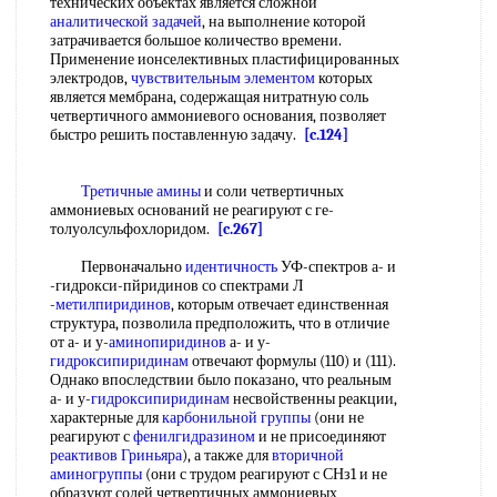
технических объектах является сложной
аналитической задачей
, на выполнение которой
затрачивается большое количество времени.
Применение ионселективных пластифицированных
электродов,
чувствительным элементом
которых
является мембрана, содержащая нитратную соль
четвертичного аммониевого основания, позволяет
быстро решить поставленную задачу.
[c.124]
Третичные амины
и соли четвертичных
аммониевых оснований не реагируют с ге-
толуолсульфохлоридом.
[c.267]
Первоначально
идентичность
УФ-спектров а- и
-гидрокси-пйридинов со спектрами Л
-
метилпиридинов
, которым отвечает единственная
структура, позволила предположить, что в отличие
от а- и у-
аминопиридинов
а- и у-
гидроксипиридинам
отвечают формулы (110) и (111).
Однако впоследствии было показано, что реальным
а- и у-
гидроксипиридинам
несвойственны реакции,
характерные для
карбонильной группы
(они не
реагируют с
фенилгидразином
и не присоединяют
реактивов Гриньяра
), а также для
вторичной
аминогруппы
(они с трудом реагируют с СНз1 и не
образуют солей четвертичных аммониевых