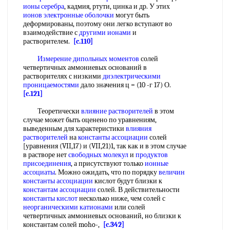
ионы серебра
, кадмия, ртути, цинка и др. У этих
ионов электронные оболочки
могут быть
деформированы, поэтому они легко вступают во
взаимодействие с
другими ионами
и
растворителем.
[c.110]
Измерение дипольных моментов
солей
четвертичных аммониевых оснований в
растворителях с низкими
диэлектрическими
проницаемостями
дало значения ц = (10 -г 17) О.
[c.121]
Теоретически
влияние растворителей
в этом
случае может быть оценено по уравнениям,
выведенным для характеристики
влияния
растворителей
на
константы ассоциации
солей
[уравнения (VII,17) и (VII,21)1, так как и в этом случае
в растворе нет
свободных молекул
и
продуктов
присоединения
, а присутствуют только
ионные
ассоциаты
. Можно ожидать, что по порядку
величин
константы ассоциации
кислот будут близки к
константам ассоциации
солей. В действительности
константы кислот
несколько ниже, чем солей с
неорганическими катионами
или солей
четвертичных аммониевых оснований, но близки к
константам солей moho-,
[c.342]