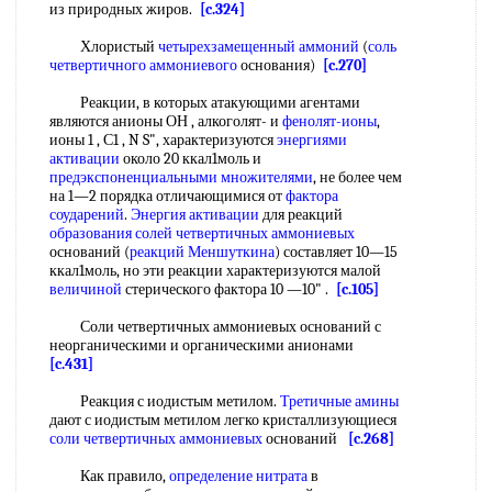
из природных жиров.
[c.324]
Хлористый
четырехзамещенный аммоний
(
соль
четвертичного аммониевого
основания)
[c.270]
Реакции, в которых атакующими агентами
являются анионы ОН , алкоголят- и
фенолят-ионы
,
ионы 1 , С1 , N S", характеризуются
энергиями
активации
около 20 ккал1моль и
предэкспоненциальными множителями
, не более чем
на 1—2 порядка отличающимися от
фактора
соударений
.
Энергия активации
для реакций
образования солей четвертичных аммониевых
оснований (
реакций Меншуткина
) составляет 10—15
ккал1моль, но эти реакции характеризуются малой
величиной
стерического фактора 10 —10" .
[c.105]
Соли четвертичных аммониевых оснований с
неорганическими и органическими анионами
[c.431]
Реакция с иодистым метилом.
Третичные амины
дают с иодистым метилом легко кристаллизующиеся
соли четвертичных аммониевых
оснований
[c.268]
Как правило,
определение нитрата
в