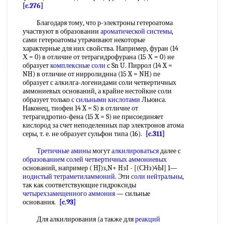
[c.276]
Благодаря тому, что р-электроны гетероатома
участвуют в образовании
ароматической системы
,
сами гетероатомы утрачивают некоторые
характерные для них свойства. Например, фуран (14
Х = 0) в отличие от тетрагидрофурана (15 Х = 0) не
образует
комплексные соли
с Sn U. Пиррол (14 X =
NH) в отличие от нирролиднна (15 X = NH) пе
образует с алкилга-логенидами соли четвертичных
аммониевых оснований, а крайне нестойкие соли
образует только с
сильными кислотами
Льюиса.
Наконец, тиофен 14 X = S) в отличие от
тетрагидротио-фена (15 X = S) не присоединяет
кислород за счет неподеленных пар электронов атома
серы, т. е. не образует сульфон типа (16).
[c.311]
Третичные амины
могут
алкилироваться
далее с
образованием солей четвертичных аммониевых
оснований, например ( HJ)з,N+ HзI - [(СНз)4Ы] 1—
иодистый тетраметиламмоний
. Эти
соли нейтральны
,
так как соответствующие гидроксиды
четырехзамещенного аммония
— сильные
основания.
[c.93]
Для алкилирования (а также для
реакций