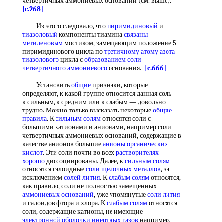
четвертичных аммониевых оснований (см. выше).
[c.268]
Из этого следовало, что
пиримидиновый
и
тиазоловый
компоненты тиамина
связаны
метиленовым
мостиком, замещающим положение 5
пиримидинового цикла по
третичному атому азота
тиазолового
цикла с
образованием соли
четвертичного аммониевого
основания.
[c.666]
Установить
общие
признаки, которые
определяют, к какой группе относится данная соль —
к сильным, к средним или к слабым — довольно
трудно. Можно только высказать некоторые
общие
правила
. К
сильным солям
относятся соли с
большими катионами и анионами, например соли
четвертичных аммониевых оснований, содержащие в
качестве анионов большие
анионы органических
кислот
. Эти соли почти во всех
растворителях
хорошо
диссоциированы. Далее, к
сильным солям
относятся галоидные
соли щелочных металлов
, за
исключением
солей лития
. К
слабым солям
относятся,
как правило, соли не полностью замещенных
аммониевых оснований
, уже упомянутые
соли лития
и галоидов фтора и хлора. К
слабым солям
относятся
соли, содержащие катионы, не имеющие
электронной оболочки инертных газов
например,