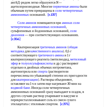
ангйД-ридом легко образуются N—
ацетилпроизводные. Многие
первичные амины
были
обычным путем превращены в
соли четвертичных
аммониевых
оснований.
[c.137]
Соли аминов
помещаются при
аминах соли
четвертичных аммониевых оснований
,
сульфопневых и йодониевых оснований,
соли
диазония
— прн соответствующих основаниях.
[c.356]
Кватерннэация
третичных аминов
(
общая
методика
для
качественного анализа
). 0,5 г
соответствующего
третичного амина
и 1 г
кватерннзующего реагента (метилнодид,
метиловый
эфир
я-
толуолсульфокислоты
и др.) растворяют
отдельно в двойных объемах нитрометаиа,
ацетонитрила или
спирта
(растворители
перечислены по убывающей степени их пригодности
для
кватернизации
). Растворы объединяют,
оставляют иа 1 ч и затем еще нагревают 30 мин на
водяной бане
. Иногда соли четвертичных
аммониевых оснований сразу выпадают в осадок, в
других случаях раствор упаривают в вакууме и
перекристаллизовывают соль из смесн сухого
этилацетата с этиловым спиртом.
[c.275]