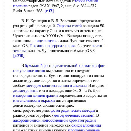
малорастворимых метаванадатов с
точки зрения
правила
рядов. ЖАХ, 1947, 2, вып. 6, с. 364—372.
Библ. 8 назв. 268
[c.17]
В. И. Кузнецов и В. Л. Золотавин предложили
ряд реакций на ванадий.
Окраска солей
ванадила V0
+ похожа на окраску Си + и в пять раз интенсивнее.
Чувствительность 0,0001 г/мл. Ванадил осаждается
таннином в
виде синего
осадка. Чувствительность 1
мкг pG 5.
Гексацианоферроат калия
образует
желто-
зеленые
хлопья. Чувствительность 6 мкг pG 5,3.
[c.210]
В
бумажной распределительной хроматографии
полученное пятно
вырезают или исследуют
непосредственно на бумаге, или элюируют из пятна
анализируемое вещество и затем определяют его
любым
методом количественного анализа
. Измеряют
диаметр пятна
и его площадь ошибка 2—5%. Для
измерения концентрации
определяемого вещества по
интенсивности окраски
пятен применяют
денситометрию , люминесценцию,
спектрофотометрию,
фотографические методы
и
радиохроматографию (
метод меченых атомов
). В
адсорбционной ионообменной хроматографии
катионов и анионов на колонках
окиси алюминия
или желатины ширина гюлосы
пропорциональна