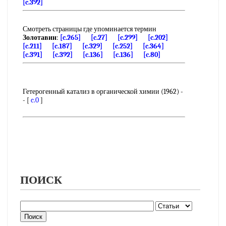
[c.392]
Смотреть страницы где упоминается термин
Золотавин
:
[c.265]
[c.27]
[c.299]
[c.202]
[c.211]
[c.187]
[c.329]
[c.252]
[c.364]
[c.391]
[c.392]
[c.136]
[c.136]
[c.80]
Гетерогенный катализ в органической химии (1962) -
- [
c.0
]
ПОИСК