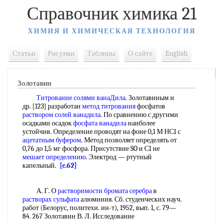
Справочник химика 21
ХИМИЯ И ХИМИЧЕСКАЯ ТЕХНОЛОГИЯ
Статьи
Рисунки
Таблицы
О сайте
English
Золотавин
Титрование солями ванаДила
. Золотавиным и
др. [123] разработан
метод титрования
фосфатов
раствором солей ванадила
. По сравнению с другими
осадками осадок
фосфата ванадила
наиболее
устойчив. Определение проводят на фоне 0,1 М НС1 с
ацетатным буфером
. Метод позволяет определять от
0,76 до 1,5 мг фосфора. Присутствие SO и С1 не
мешает определению
. Электрод — ртутный
капельный.
[c.62]
А. Г. О
растворимости бромата серебра
в
растворах сульфата
алюминия. Сб. студенческих науч.
работ (Белорус, политехи. ин-т), 1952, вып. 1, с. 79—
84. 267 Золотавин В. Л. Исследование