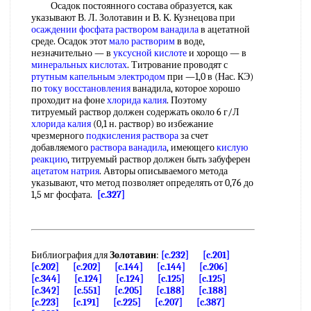
Осадок постоянного состава образуется, как
указывают В. Л. Золотавин и В. К. Кузнецова при
осаждении фосфата
раствором ванадила
в ацетатной
среде. Осадок этот
мало растворим
в воде,
незначительно — в
уксусной кислоте
и хорощо — в
минеральных кислотах
. Титрование проводят с
ртутным капельным электродом
при —1,0 в (Нас. КЭ)
по
току восстановления
ванадила, которое хорошо
проходит на фоне
хлорида калия
. Поэтому
титруемый раствор должен содержать около 6 г/Л
хлорида калия
(0,1 н. раствор) во избежание
чрезмерного
подкисления раствора
за счет
добавляемого
раствора ванадила
, имеющего
кислую
реакцию
, титруемый раствор должен быть забуферен
ацетатом натрия
. Авторы описываемого метода
указывают, что метод позволяет определять от 0,76 до
1,5 мг фосфата.
[c.327]
Библиография для
Золотавин
:
[c.232]
[c.201]
[c.202]
[c.202]
[c.144]
[c.144]
[c.206]
[c.344]
[c.124]
[c.124]
[c.125]
[c.125]
[c.342]
[c.551]
[c.205]
[c.188]
[c.188]
[c.223]
[c.191]
[c.225]
[c.207]
[c.387]