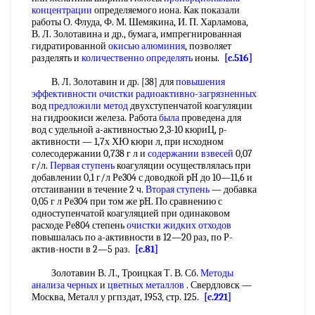
концентрации
определяемого иона. Как показали
работы О. Флуда, Ф. М. Шемякина, И. П. Харламова,
В. Л. Золотавина и др., бумага, импрегнированная
гидратированной
окисью алюминия
, позволяет
разделять и
количественно определять
ионы.
[c.516]
В. Л. Золотавин и др. [38] для
повышения
эффективности
очистки радиоактивно-загрязненных
вод
предложили метод
двухступенчатой коагуляции
на гидроокиси железа. Работа
была
проведена для
вод с удельной а-активностью 2,3-10 кюриЦ, р-
активности — 1,7х ХЮ кюри л, при исходном
солесодержании 0,738 г л и
содержании взвесей
0,07
г/л.
Первая ступень
коагуляции осуществлялась при
добавлении 0,1 г/л Ре304 с доводкой pH до 10—11,6 и
отстаивании в течение 2 ч.
Вторая ступень
— добавка
0,05 г л Ре304 при том же pH. По сравнению с
одноступенчатой коагуляцией при одинаковом
расходе Ре804 степень
очистки жидких отходов
повышалась по а-активности в 12—20 раз, по Р-
актив-ности в 2—5 раз.
[c.81]
Золотавин В. Л., Троицкая Т. В. Сб.
Методы
анализа черных
и
цветных металлов
. Свердловск —
Москва, Металл у ргпздат, 1953, стр. 125.
[c.221]