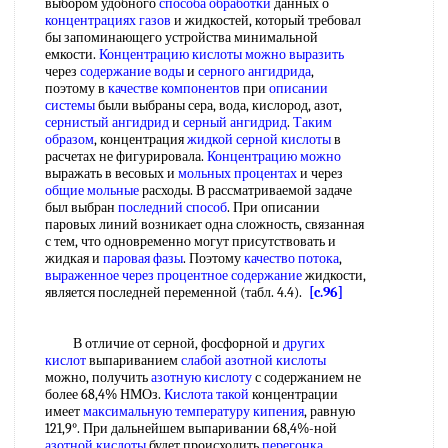
выбором удобного
способа обработки
данных о
концентрациях газов
и жидкостей, который требовал
бы запоминающего устройства минимальной
емкости.
Концентрацию кислоты
можно выразить
через
содержание воды
и
серного ангидрида
,
поэтому в
качестве компонентов
при
описании
системы
были выбраны сера, вода, кислород, азот,
сернистый ангидрид
и
серный ангидрид
.
Таким
образом
, концентрация
жидкой серной кислоты
в
расчетах не фигурировала.
Концентрацию можно
выражать в весовых и
мольных процентах
и через
общие мольные
расходы. В рассматриваемой задаче
был выбран
последний способ
. При описании
паровых линий возникает одна сложность, связанная
с тем, что одновременно могут присутствовать и
жидкая и
паровая фазы
. Поэтому
качество потока
,
выраженное через
процентное содержание
жидкости,
является последней переменной (табл. 4.4).
[c.96]
В отличие от серной, фосфорной и
других
кислот
выпариванием
слабой азотной кислоты
можно, получить
азотную кислоту
с содержанием не
более 68,4% НМОз.
Кислота такой
концентрации
имеет
максимальную температуру кипения
, равную
121,9°. При дальнейшем выпаривании 68,4%-ной
азотной кислоты
будет происходить
перегонка