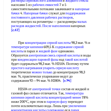
растворы сернокислого алюминия
и
жидкого стекла
насосами 5 из
рабочих емкостей
7 и 5
самостоятельными потоками закачивают в
напорные
бачки
4.
Напорные бачки
служат для
поддержания
постоянного давления
рабочих растворов
,
поступающих на ротаметры — расходомеры
малых
расходов жидкостей
.
После наполнения
напорных
[c.47]
При
концентрации серной кислоты
98,3 мае. % и
температуре кипения
609,5 К
содержание серной
кислоты
в парах и
жидкой фазе
одинаково.
Образуется
азеотропная смесь серной кислоты
и воды
при
конденсации паровой фазы
над
такой кислотой
будет содержаться 98,3 мае. % Н2504. Поэтому путем
простого нагревания
упарить серную кислоту
теоретически
можно только
до концентрации 98,3
мае. %, практически упаривание ведут до
содержания 92—94 мае. % Н2804.
[c.94]
Н2504 от
азеотропной точки
состав ее жидкой и
газовой фаз сильно отличается. Так,
температура
кипения серной кислоты
концентрацией менее
78%
ниже 200°С, при этом в
паровую фазу
переходит
почти исключительно вода. Лишь при
увеличении
концентрации
кислоты содержание
ее в
парах