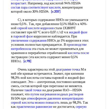
возрастает
. Например, над кислотой 94% Н2504
состав пара
соответствует кислоте
, концентрация
которой около 30% Н2504.
[c.237]
С), в которых содержание ННОз не уменьшается
ниже 0,5% . Так, при добавлении 0,5% НЫОз к 40%-
ной
серной кислоте коррозия
стали 1Х18Н9Т
составляет при 60 °С всего 0,07 г/л2 ч в
жидкой фазе
в
паровой фазе
коррозия не наблюдается. При
увеличении содержания
ННОз до 1% коррозия в этих
условиях полностью прекращается . В
производстве
нитробензола
эта сталь не может применяться для
хранения и переработки отработанной
кислоты после
экстракции (эта кислота содержит менее 0,5%
ННОз).
[c.93]
Очень характерна на этой
диаграмме точка
М в
ней обе кривые встречаются. Значит, при кипении
98,3%-ной кислоты составы паровой и жидкой фаз
совпадают. Это— азеотропная, постоянно кипящая
смесь, состав которой при перегонке не меняется.
Наличие
такой точки
на диаграмме НзО—Н2504
означает, что
путем нагревания
водных растворов
Нг504 при
атмосферном давлении
концентрацию
серной кислоты
можно повысить
лишь до 98,3%. Так
как
практически равновесие
не достигается,
серную