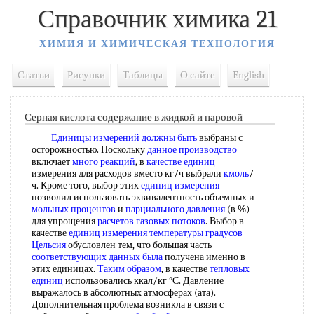
Справочник химика 21
ХИМИЯ И ХИМИЧЕСКАЯ ТЕХНОЛОГИЯ
Статьи
Рисунки
Таблицы
О сайте
English
Серная кислота содержание в жидкой и паровой
Единицы измерений
должны быть
выбраны с
осторожностью. Поскольку
данное производство
включает
много реакций
, в
качестве единиц
измерения для расходов вместо кг/ч выбрали
кмоль
/
ч. Кроме того, выбор этих
единиц измерения
позволил использовать эквивалентность объемных и
мольных процентов
и
парциального давления
(в %)
для упрощения
расчетов газовых потоков
. Выбор в
качестве
единиц измерения температуры
градусов
Цельсия
обусловлен тем, что большая часть
соответствующих данных
была
получена именно в
этих единицах.
Таким образом
, в качестве
тепловых
единиц
использовались ккал/кг °С. Давление
выражалось в абсолютных атмосферах (ата).
Дополнительная проблема возникла в связи с