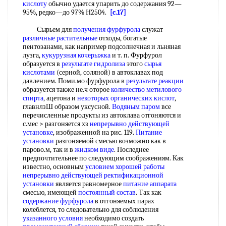
кислоту
обычно удается упарить до содержания 92—
95%, редко—до 97% Н2504.
[c.17]
Сырьем для
получения фурфурола
служат
различные растительные
отходы, богатые
пентозанами, как например подсолнечная и льняная
лузга,
кукурузная кочерыжка
и т. п. Фурфурол
образуется в
результате гидролиза
этого
сырья
кислотами
(серной, соляной) в автоклавах под
давлением. Поми.мо фурфурола в
результате реакции
образуется также не.ч оторое
количество метилового
спирта
, ацетона и
некоторых органических кислот
,
главнлзШ образом уксусной.
Водяным паром
все
перечисленные продукты из автоклава отгоняются и
с.мес > разгоняется хз
непрерывно действующей
установке
, изображенной на рис. 119.
Питание
установки
разгоняемой смесью возможно как в
парово.м, так и в
жидком виде
. Последнее
предпочтительнее по следующим соображениям. Как
известно, основным
условием хорошей работы
непрерывно действующей ректификационной
установки
является равномерное
питание аппарата
смесью, имеющей
постоянный состав
. Так как
содержание фурфурола
в отгоняемых парах
колеблется, то следовательно для соблюдения
указанного условия
необходимо создать