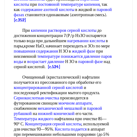
кислоты
при
постоянной температуре кипения
, так
как
содержание азотной кислоты
в жидкой и
паровой
фазах
становится одинаковым (азеотропная смесь).
[c.252]
При
кипении растворов серной кислоты
до
достижения концентрации 7(Р/р НзЗО испаряется
только вода при дальнейшем
нагревании кислоты
в
пары,кроме НаО, начинает переходить и ЗОз по мере
повышения содержания
Н ЗО в
жидкой фазе
при
неизменной
температуре понижается
давление паров
воды
и
возрастает давление
Н ЗО в
паровой фазе
над
серной кислотой.
[c.524]
Очищенный (кристаллический) нафталин
получается из прессованного при обработке его
концентрированной серной кислотой
и
последующей ректификации мытого продукта.
Сернокислотная очистка
производится в
футерованном свинцом
моечном аппарате
,
снабженном
механической мешалкой
и
паровой
рубашкой
на
нижней конической
его части.
Температура жидкого
нафталина при очистке 85—
90° С.
Концентрация серной кислоты
, используемой
для очистки 93—95%.
Кислота подается
в аппарат
при перемешивании небольшими порциями (до 5%