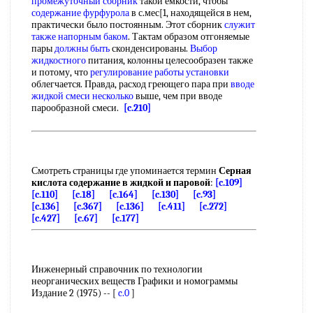
промежуточный сборник
такой емкости, чтобы
содержание фурфурола
в с.мес[1, находящейся в нем,
практически было постоянным. Этот сборник
служит
также
напорным баком
. Тактам образом отгоняемые
пары
должны быть
сконденсированы.
Выбор
жидкостного
питания, колонны целесообразен также
и потому, что
регулирование работы установки
облегчается. Правда, расход греющего пара при
вводе
жидкой
смеси несколько
выше, чем при вводе
парообразной смеси.
[c.210]
Смотреть страницы где упоминается термин
Серная
кислота содержание в жидкой и паровой
:
[c.109]
[c.110]
[c.18]
[c.164]
[c.130]
[c.93]
[c.136]
[c.367]
[c.136]
[c.411]
[c.272]
[c.427]
[c.67]
[c.177]
Инженерный справочник по технологии
неорганических веществ Графики и номограммы
Издание 2 (1975) -- [
c.0
]