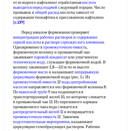
от исходного нафталина) отработанная
кислота
выводится
перед подачей
следующей порции. Число
промывок и
общий расход
кислоты зависит от
содержания тионафтена в прессованном нафталине.
[c.139]
Перед началом формования проверяют
концентрацию рабочих растворов
и
содержание
серной кислоты
в
растворе сернокислого алюминия
.
Одновременно в
промежуточную емкость
,
формовочную колонну и промывочный чан
закачивают
паровой конденсат
или улшгченную
техническую воду
, служащие формовочной водой. В
колонну закачивают 2,8—3,0 м по ее высоте
формовочное масло
и налаживают
непрерывную
циркуляцию
формовочной воды (рис. 5). Из
промежуточной емкости
12
вода центробежным
насосом
направляется в низ формовочной колонны 8.
По
выносной трубе
9 она поднимается в
транспортирующий желоб 10, по которому сливается
в промывочный чан 13. Из переливного кармана
промывочного чана вода сливается в
распределительный желоб
11 и возвращается в
промежуточную емкость
12. Закончив
подготовительные мероприятия
, налаживают
циркуляцию гелеобразующих растворов. Рабочие