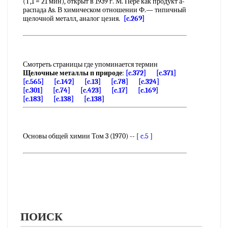
(Т,1 = 21 мин), открыт в 1939 г. М. Пере как продукт а-
распада As. В химическом отношении Ф.— типичный
щелочной металл, аналог цезия.
[c.269]
Смотреть страницы где упоминается термин
Щелочные металлы п природе
:
[c.372]
[c.371]
[c.565]
[c.142]
[c.13]
[c.78]
[c.324]
[c.301]
[c.74]
[c.423]
[c.17]
[c.169]
[c.183]
[c.138]
[c.138]
Основы общей химии Том 3 (1970) -- [
c.5
]
ПОИСК