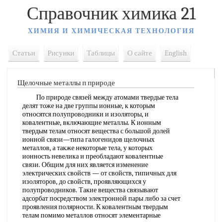
Справочник химика 21
ХИМИЯ И ХИМИЧЕСКАЯ ТЕХНОЛОГИЯ
Статьи
Рисунки
Таблицы
О сайте
English
Щелочные металлы п природе
По природе связей между атомами твердые тела
делят тоже на две группы ионные, к которым
относятся полупроводники и изоляторы, и
ковалентные, включающие металлы. К ионным
твердым телам относят вещества с большой долей
ионной связи—типа галогенидов щелочных
металлов, а также некоторые тела, у которых
ионность невелика и преобладают ковалентные
связи. Общим для них является изменение
электрических свойств — от свойств, типичных для
изоляторов, до свойств, проявляющихся у
полупроводников. Такие вещества связывают
адсорбат посредством электронной пары либо за счет
проявления полярности. К ковалентным твердым
телам помимо металлов относят элементарные