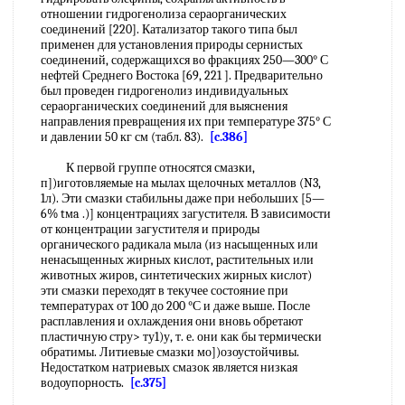
отношении гидрогенолиза сераорганических
соединений [220]. Катализатор такого типа был
применен для установления природы сернистых
соединений, содержащихся во фракциях 250—300° С
нефтей Среднего Востока [69, 221 ]. Предварительно
был проведен гидрогенолиз индивидуальных
сераорганических соединений для выяснения
направления превращения их при температуре 375° С
и давлении 50 кг см (табл. 83).
[c.386]
К первой группе относятся смазки,
п])иготовляемые на мылах щелочных металлов (N3,
1л). Эти смазки стабильны даже при небольших [5—
6% tмa .)] концентрациях загустителя. В зависимости
от концентрации загустителя и природы
органического радикала мыла (из насыщенных или
ненасыщенных жирных кислот, растительных или
животных жиров, синтетических жирных кислот)
эти смазки переходят в текучее состояние при
температурах от 100 до 200 °С и даже выше. После
расплавления и охлаждения они вновь обретают
пластичную стру> ту1)у, т. е. они как бы термически
обратимы. Литиевые смазки мо])озоустойчивы.
Недостатком натриевых смазок является низкая
водоупорность.
[c.375]