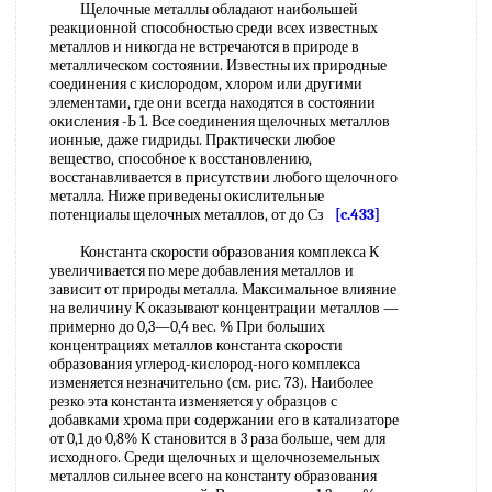
Щелочные металлы обладают наибольшей
реакционной способностью среди всех известных
металлов и никогда не встречаются в природе в
металлическом состоянии. Известны их природные
соединения с кислородом, хлором или другими
элементами, где они всегда находятся в состоянии
окисления -Ь 1. Все соединения щелочных металлов
ионные, даже гидриды. Практически любое
вещество, способное к восстановлению,
восстанавливается в присутствии любого щелочного
металла. Ниже приведены окислительные
потенциалы щелочных металлов, от до Сз
[c.433]
Константа скорости образования комплекса К
увеличивается по мере добавления металлов и
зависит от природы металла. Максимальное влияние
на величину К оказывают концентрации металлов —
примерно до 0,3—0,4 вес. % При больших
концентрациях металлов константа скорости
образования углерод-кислород-ного комплекса
изменяется незначительно (см. рис. 73). Наиболее
резко эта константа изменяется у образцов с
добавками хрома при содержании его в катализаторе
от 0,1 до 0,8% К становится в 3 раза больше, чем для
исходного. Среди щелочных и щелочноземельных
металлов сильнее всего на константу образования