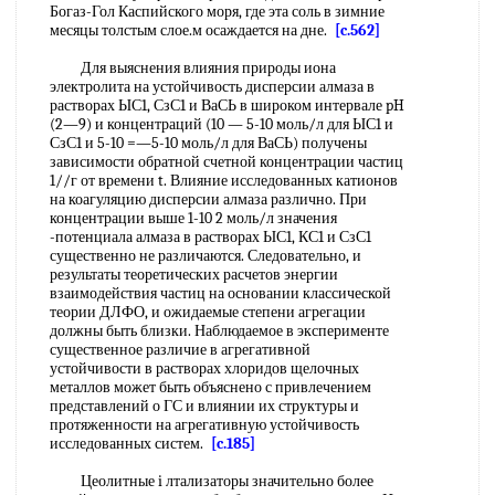
Богаз-Гол Каспийского моря, где эта соль в зимние
месяцы толстым слое.м осаждается на дне.
[c.562]
Для выяснения влияния природы иона
электролита на устойчивость дисперсии алмаза в
растворах ЫС1, СзС1 и ВаСЬ в широком интервале pH
(2—9) и концентраций (10 — 5-10 моль/л для ЫС1 и
СзС1 и 5-10 =—5-10 моль/л для ВаСЬ) получены
зависимости обратной счетной концентрации частиц
1//г от времени t. Влияние исследованных катионов
на коагуляцию дисперсии алмаза различно. При
концентрации выше 1-10 2 моль/л значения
-потенциала алмаза в растворах ЫС1, КС1 и СзС1
существенно не различаются. Следовательно, и
результаты теоретических расчетов энергии
взаимодействия частиц на основании классической
теории ДЛФО, и ожидаемые степени агрегации
должны быть близки. Наблюдаемое в эксперименте
существенное различие в агрегативной
устойчивости в растворах хлоридов щелочных
металлов может быть объяснено с привлечением
представлений о ГС и влиянии их структуры и
протяженности на агрегативную устойчивость
исследованных систем.
[c.185]
Цеолитные i лтализаторы значительно более