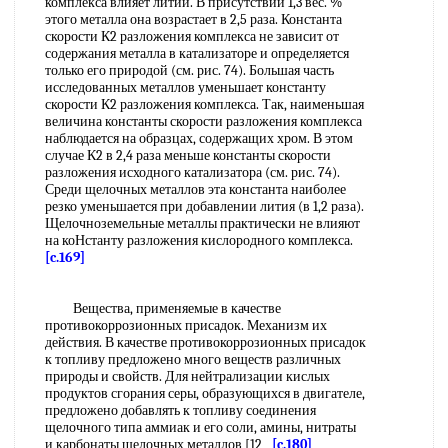
комплекса влияет литий. В присутствии 1,3 вес. %
этого металла она возрастает в 2,5 раза. Константа
скорости К2 разложения комплекса не зависит от
содержания металла в катализаторе и определяется
только его природой (см. рис. 74). Большая часть
исследованных металлов уменьшает константу
скорости К2 разложения комплекса. Так, наименьшая
величина константы скорости разложения комплекса
наблюдается на образцах, содержащих хром. В этом
случае К2 в 2,4 раза меньше константы скорости
разложения исходного катализатора (см. рис. 74).
Среди щелочных металлов эта константа наиболее
резко уменьшается при добавлении лития (в 1,2 раза).
Щелочноземельные металлы практически не влияют
на коНстанту разложения кислородного комплекса.
[c.169]
Вещества, применяемые в качестве
противокоррозионных присадок. Механизм их
действия. В качестве противокоррозионных присадок
к топливу предложено много веществ различных
природы и свойств. Для нейтрализации кислых
продуктов сгорания серы, образующихся в двигателе,
предложено добавлять к топливу соединения
щелочного типа аммиак и его соли, амины, нитраты
и карбонаты щелочных металлов [12
[c.180]