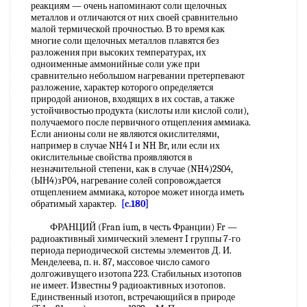
реакциям — очень напоминают соли щелочных
металлов и отличаются от них своей сравнительно
малой термической прочностью. В то время как
многие соли щелочных металлов плавятся без
разложения при высоких температурах, их
одноименные аммонийные соли уже при
сравнительно небольшом нагревании претерпевают
разложение, характер которого определяется
природой анионов, входящих в их состав, а также
устойчивостью продукта (кислоты или кислой соли),
получаемого после первичного отщепления аммиака.
Если анионы соли не являются окислителями,
например в случае NH4 I и NH Br, или если их
окислительные свойства проявляются в
незначительной степени, как в случае (NH4)2S04,
(ЫН4)зР04, нагревание солей сопровождается
отщеплением аммиака, которое может иногда иметь
обратимый характер.
[c.180]
ФРАНЦИЙ (Fran ium, в честь Франции) Fr —
радиоактивный химический элемент I группы 7-го
периода периодической системы элементов Д. И.
Менделеева, п. н. 87, массовое число самого
долгоживущего изотопа 223. Стабильных изотопов
не имеет. Известны 9 радиоактивных изотопов.
Единственный изотоп, встречающийся в природе