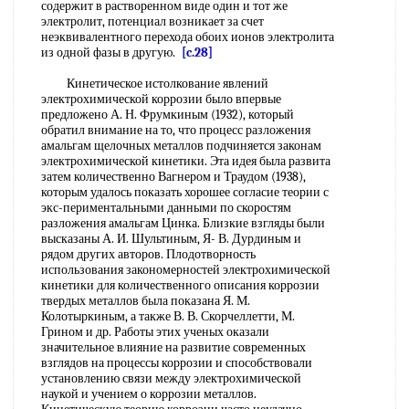
содержит в растворенном виде один и тот же
электролит, потенциал возникает за счет
неэквивалентного перехода обоих ионов электролита
из одной фазы в другую.
[c.28]
Кинетическое истолкование явлений
электрохимической коррозии было впервые
предложено А. Н. Фрумкиным (1932), который
обратил внимание на то, что процесс разложения
амальгам щелочных металлов подчиняется законам
электрохимической кинетики. Эта идея была развита
затем количественно Вагнером и Траудом (1938),
которым удалось показать хорошее согласие теории с
экс-периментальными данными по скоростям
разложения амальгам Цинка. Близкие взгляды были
высказаны А. И. Шультиным, Я- В. Дурдиным и
рядом других авторов. Плодотворность
использования закономерностей электрохимической
кинетики для количественного описания коррозии
твердых металлов была показана Я. М.
Колотыркиным, а также В. В. Скорчеллетти, М.
Грином и др. Работы этих ученых оказали
значительное влияние на развитие современных
взглядов на процессы коррозии и способствовали
установлению связи между электрохимической
наукой и учением о коррозии металлов.