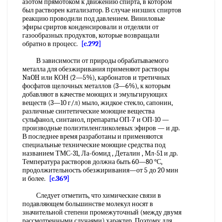
азотом прямотоком к движению спирта, в котором
был растворен катализатор. В случае низших спиртов
реакцию проводили под давлением. Виниловые
эфиры сриртов конденсировали и отделяли от
газообразных продуктов, которые возвращали
обратно в процесс.
[c.292]
В зависимости от природы обрабатываемого
металла для обезжиривания применяют растворы
NaOH или КОН (2—5%), карбонатов и третичных
фосфатов щелочных металлов (3—6%), к которым
добавляют в качестве моющих и эмульгирующих
веществ (3—10 г/л) мыло, жидкое стекло, сапонин,
различные синтетические моющие вещества
сульфанол, синтанол, препараты ОП-7 и ОП-10 —
производные полиэтиленгликолевых эфиров — и др.
В последнее время разработаны и применяются
специальные технические моющие средства под
названием ТМС-31, Ла-бомид , Деталин , Мл-51 и др.
Температура растворов должна быть 60—80 °С,
продолжительность обезжиривания—от 5 до 20 мин
и более.
[c.369]
Следует отметить, что химические связи в
подавляющем большинстве молекул носят в
значительной степени промежуточный (между двумя
рассмотренными случаями) характер. Поэтому для