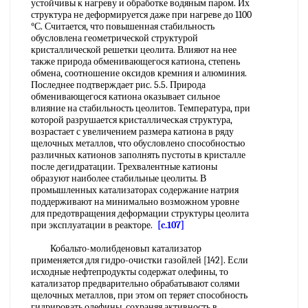
устойчивы к нагреву и обработке водяным паром. Их
структура не деформируется даже при нагреве до 1100
°С. Считается, что повышенная стабильность
обусловлена геометрической структурой
кристаллической решетки цеолита. Влияют на нее
также природа обменивающегося катиона, степень
обмена, соотношение оксидов кремния и алюминия.
Последнее подтверждает рис. 5.5. Природа
обменивающегося катиона оказывает сильное
влияние на стабильность цеолитов. Температура, при
которой разрушается кристаллическая структура,
возрастает с увеличением размера катиона в ряду
щелочных металлов, что обусловлено способностью
различных катионов заполнять пустоты в кристалле
после дегидратации. Трехвалентные катионы
образуют наиболее стабильные цеолиты. В
промышленных катализаторах содержание натрия
поддерживают на минимально возможном уровне
для предотвращения деформации структуры цеолита
при эксплуатации в реакторе.
[c.107]
Кобальто-молибденовьп катализатор
применяется для гидро-очистки газойлей [142]. Если
исходные нефтепродукты содержат олефины, то
катализатор предварительно обрабатывают солями
щелочных металлов, при этом оп теряет способность
гидрировать олефины, сохраняя активность в