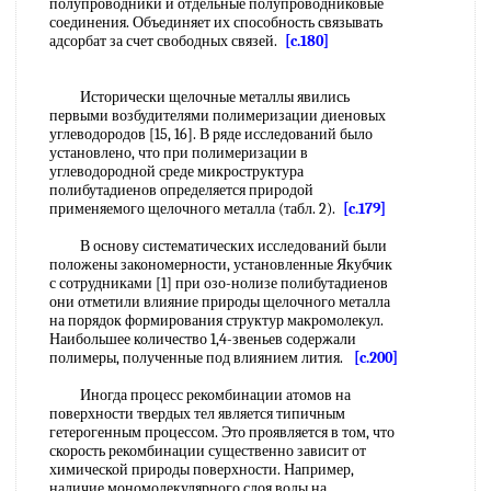
полупроводники и отдельные полупроводниковые
соединения. Объединяет их способность связывать
адсорбат за счет свободных связей.
[c.180]
Исторически щелочные металлы явились
первыми возбудителями полимеризации диеновых
углеводородов [15, 16]. В ряде исследований было
установлено, что при полимеризации в
углеводородной среде микроструктура
полибутадиенов определяется природой
применяемого щелочного металла (табл. 2).
[c.179]
В основу систематических исследований были
положены закономерности, установленные Якубчик
с сотрудниками [1] при озо-нолизе полибутадиенов
они отметили влияние природы щелочного металла
на порядок формирования структур макромолекул.
Наибольшее количество 1,4-звеньев содержали
полимеры, полученные под влиянием лития.
[c.200]
Иногда процесс рекомбинации атомов на
поверхности твердых тел является типичным
гетерогенным процессом. Это проявляется в том, что
скорость рекомбинации существенно зависит от
химической природы поверхности. Например,
наличие мономолекулярного слоя воды на