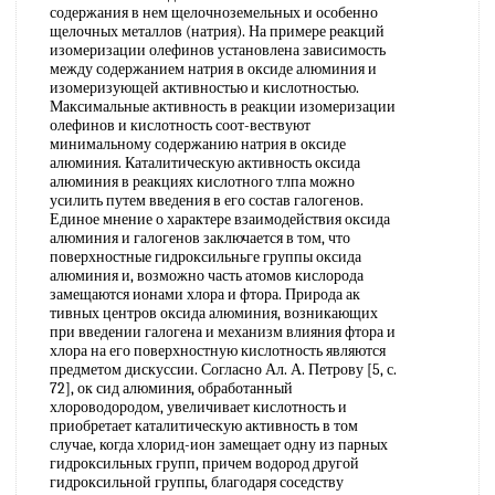
содержания в нем щелочноземельных и особенно
щелочных металлов (натрия). На примере реакций
изомеризации олефинов установлена зависимость
между содержанием натрия в оксиде алюминия и
изомеризующей активностью и кислотностью.
Максимальные активность в реакции изомеризации
олефинов и кислотность соот-вествуют
минимальному содержанию натрия в оксиде
алюминия. Каталитическую активность оксида
алюминия в реакциях кислотного тлпа можно
усилить путем введения в его состав галогенов.
Единое мнение о характере взаимодействия оксида
алюминия и галогенов заключается в том, что
поверхностные гидроксильньге группы оксида
алюминия и, возможно часть атомов кислорода
замещаются ионами хлора и фтора. Природа ак
тивных центров оксида алюминия, возникающих
при введении галогена и механизм влияния фтора и
хлора на его поверхностную кислотность являются
предметом дискуссии. Согласно Ал. А. Петрову [5, с.
72], ок сид алюминия, обработанный
хлороводородом, увеличивает кислотность и
приобретает каталитическую активность в том
случае, когда хлорид-ион замещает одну из парных
гидроксильных групп, причем водород другой
гидроксильной группы, благодаря соседству