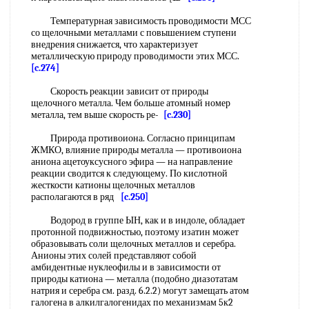
Температурная зависимость проводимости МСС
со щелочными металлами с повышением ступени
внедрения снижается, что характеризует
металлическую природу проводимости этих МСС.
[c.274]
Скорость реакции зависит от природы
щелочного металла. Чем больше атомный номер
металла, тем выше скорость ре-
[c.230]
Природа противоиона. Согласно принципам
ЖМКО, влияние природы металла — противоиона
аниона ацетоуксусного эфира — на направление
реакции сводится к следующему. По кислотной
жесткости катионы щелочных металлов
располагаются в ряд
[c.250]
Водород в группе ЫН, как и в индоле, обладает
протонной подвижностью, поэтому изатин может
образовывать соли щелочных металлов и серебра.
Анионы этих солей представляют собой
амбидентные нуклеофилы и в зависимости от
природы катиона — металла (подобно диазотатам
натрия и серебра см. разд. 6.2.2) могут замещать атом
галогена в алкилгалогенидах по механизмам 5к2