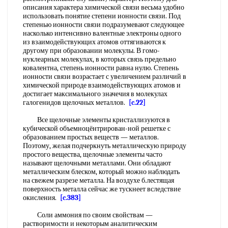
описания характера химической связи весьма удобно
использовать понятие степени ионности связи. Под
степенью ионности связи подразумевают следующее
насколько интенсивно валентные электроны одного
из взаимодействующих атомов оттягиваются к
другому при образовании молекулы. В гомо-
нуклеарных молекулах, в которых связь предельно
ковалентна, степень ионности равна нулю. Степень
ионности связи возрастает с увеличением различий в
химической природе взаимодействующих атомов и
достигает максимального значечия в молекулах
галогенидов щелочных металлов.
[c.22]
Все щелочные элементы кристаллизуются в
кубической объемноцёнтрирован-ной решетке с
образованием простых веществ — металлов.
Поэтому, желая подчеркнуть металлическую природу
простого вещества, щелочные элементы часто
называют щелочными металлами. Они обладают
металлическим блеском, который можно наблюдать
на свежем разрезе металла. На воздухе б.лестящая
поверхность металла сейчас же тускнеет вследствие
окисления.
[c.383]
Соли аммония по своим свойствам —
растворимости и некоторым аналитическим