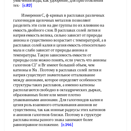
умягчения воды, как удобрение, для приготовления
тех-
[c.82]
Измерения С, ф-кривых в расплавах различных
галогенидов щелочных металлов позволяют
разделить эти соли на две группы по их влиянию на
емкость двойного слоя. В расплавах солей лития и
натрия емкость велика, сильно зависит от природы
аниона и существенно возрастает с температурой, а в
расплавах солей калия и цезия емкость относительно
мала и слабо зависит от природы аниона и
температуры. Такую зависимость емкости от
природы соли можно понять, если учесть что анионы
галогенов С1" и Вг имеют больший объем, чем
катионы и Na . Поэтому в расплавах солей лития и
натрия существует значительное отталкивание
между анионами, которое определяет особенности
структуры таких расплавов, а именно катионы
располагаются свободно в октаэдрических дырках,
образованных более или менее плотно
упакованными анионами. Для галогенидов калия и
цезия роль взаимного отталкивания анионов не
существенна, так как ионные радиусы этих катионов
и анионов галогенов близки. Поэтому в структуре
расплава ионы разного знака занимают более
равноправное положение.
[c.146]