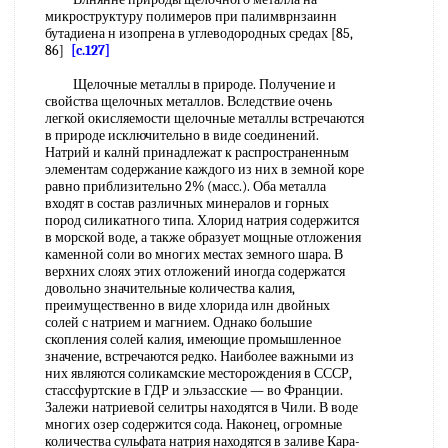
микроструктуру полимеров при палимврнзаинн
бутадиена н изопрена в углеводородных средах [85,
86]
[c.127]
Щелочные металлы в природе. Получение и
свойства щелочных металлов. Вследствие очень
легкой окисляемости щелочные металлы встречаются
в природе исключительно в виде соединений.
Натрий и калнй принадлежат к распространенным
элементам содержание каждого из них в земной коре
равно приблизительно 2% (масс.). Оба металла
входят в состав различных минералов и горных
пород силикатного типа. Хлорид натрия содержится
в морской воде, а также образует мощные отложения
каменной соли во многих местах земного шара. В
верхних слоях этих отложений иногда содержатся
довольно значительные количества калия,
преимущественно в виде хлорида илн двойных
солей с натрием и магнием. Однако большие
скопления солей калия, имеющие промышленное
значение, встречаются редко. Наиболее важными из
них являются соликамские месторождения в СССР,
стассфуртские в ГДР и эльзасские — во Франции.
Залежи натриевой селитры находятся в Чили. В воде
многих озер содержится сода. Наконец, огромные
количества сульфата натрия находятся в заливе Кара-