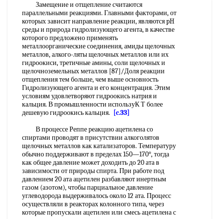
Замещение и отщепление считаются
параллельными реакциями. Главными факторами, от
которых зависит направление реакции, являются pH
среды и природа гидролизующего агента, в качестве
которого предложено применять
металлоорганические соединения, амиды щелочных
металлов, алкого-ляты щелочных металлов или их
гидроокиси, третичные амины, соли щелочных и
щелочноземельных металлов [87]/Доля реакции
отщепления тем больше, чем выше основность
Гидролизующего агента и его концентрация. Этим
условиям удовлетворяют гидроокись натрия и
кальция. В промышленности используК Т более
дешевую гидроокись кальция.
[c.33]
В процессе Реппе реакцию ацетилена со
спиртами проводят в присутствии алкоголятов
щелочных металлов как катализаторов. Температуру
обычно поддерживают в пределах 150—170°, тогда
как общее давление может доходить до 20 ата в
зависимости от природы спирта. При работе под
давлением 20 ата ацетилен разбавляют инертным
газом (азотом), чтобы парциальное давление
углеводорода выдерживалось около 12 ата. Процесс
осуществляли в реакторах колонного типа, через
которые пропускали ацетилен или смесь ацетилена с