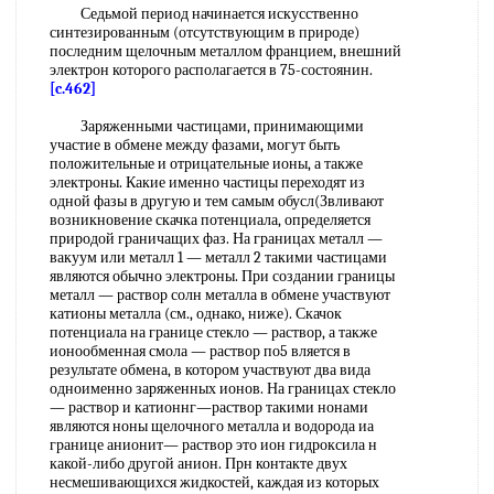
Седьмой период начинается искусственно
синтезированным (отсутствующим в природе)
последним щелочным металлом францием, внешний
электрон которого располагается в 75-состоянин.
[c.462]
Заряженными частицами, принимающими
участие в обмене между фазами, могут быть
положительные и отрицательные ионы, а также
электроны. Какие именно частицы переходят из
одной фазы в другую и тем самым обусл(Звливают
возникновение скачка потенциала, определяется
природой граничащих фаз. На границах металл —
вакуум или металл 1 — металл 2 такими частицами
являются обычно электроны. При создании границы
металл — раствор солн металла в обмене участвуют
катионы металла (см., однако, ниже). Скачок
потенциала на границе стекло — раствор, а также
ионообменная смола — раствор по5 вляется в
результате обмена, в котором участвуют два вида
одноименно заряженных ионов. На границах стекло
— раствор и катионнг—раствор такими нонами
являются ноны щелочного металла и водорода иа
границе анионит— раствор это ион гидроксила н
какой-либо другой анион. Прн контакте двух
несмешивающихся жидкостей, каждая из которых