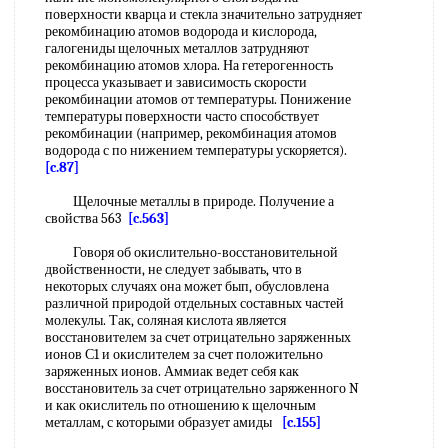
поверхности кварца и стекла значительно затрудняет
рекомбинацию атомов водорода и кислорода,
галогениды щелочных металлов затрудняют
рекомбинацию атомов хлора. На гетерогенность
процесса указывает и зависимость скорости
рекомбинации атомов от температуры. Понижение
температуры поверхности часто способствует
рекомбинации (например, рекомбинация атомов
водорода с по нижением температуры ускоряется).
[c.87]
Щелочные металлы в природе. Получение а
свойства 563
[c.563]
Говоря об окислительно-восстановительной
двойственности, не следует забывать, что в
некоторых случаях она может бып, обусловлена
различной природой отдельных составных частей
молекулы. Так, соляная кислота является
восстановителем за счет отрицательно заряженных
ионов С1 и окислителем за счет положительно
заряженных ионов. Аммиак ведет себя как
восстановитель за счет отрицательно заряженного N
и как окислитель по отношению к щелочным
металлам, с которыми образует амиды
[c.155]