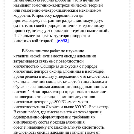
Кинетическую теорию коррозии часто неудачно
называют гомогенно-электрохимической теорией
или гомогенно-электрохимическим механизмом
коррозии. К процессу коррозии, всегда
протекающему на границе раздела минимум двух
фаз, т. е. по своей природе типично гетерогенному
процессу, не следует применять термин гомогенный .
Правильнее называть эту теорию коррозии
кинетической теорией.
[c.493]
В большинстве работ по изучению
каталитической активности оксида алюминия
затрагивается связь ее с поверхностной
кислотностью. Обширная дискуссия о природе
кислотных центров оксида алюминия в настоящее
время решена в пользу утверждения, что кислотность
оксида алюминия связана с кислотой типа Льюиса и
обусловлена ионами алюминия с координационным
числом 4. Некоторые авторы предполагают наличие
на поверхности оксида алюминия двух типов
кислотных центров до 300 °С имеет место
кислотность типа Льюиса, а выше 300 °С - Брен-стеда.
В серии рабо т, где высказана эта же точка зрения,
одновременно сформулированы требования к
химическому составу оксида алюминия,
обеспечивающему его максимальную кислотность.
Кислотность оксида алюминия зависит также от