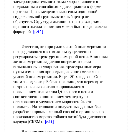
электроотрицательного атома хлора, становится
подвижным и способным к диссоциации в форме
протона. При замещении галогеном одиночной
гидроксильной группы активный центр не
образуется. Структура активного центра хлорзаме-
щенного оксида алюминия может быть представлена
формулой
[c.44]
Известно, что при радикальной полимеризации
не представляется возможным существенно
регулировать структуру полимерной цепи. Анионная
же полимеризация диенов впервые открыла
возможность регулирования структуры полимера
путем изменения природы щелочного металла и
условий полимеризации. Еще в 30-х годах на Опы
тном заводе литер Б было показано, что переход от
натрия и калия к литию сопровождается
повышением количества 1,4-звеньев в цепи и
соответственно понижением температуры
стеклования и улучшением морозостойкости
полимера. На основании полученных данных был
разработан промышленный способ и организовано
производство морозостойкого литийбута-диенового
каучука (СКБМ).
[c.11]
Влнянне природы щелочного металла на