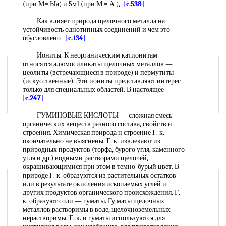
(при М= Ыа) и 5м1 (при М = А ),
[c.538]
Как влияет природа щелочного металла на
устойчивость однотипных соединений и чем это
обусловлено
[c.134]
Иониты. К неорганическим катионитам
относятся алюмосиликаты щелочных металлов —
цеолиты (встречающиеся в природе) и пермутиты
(искусственные). Эти иониты представляют интерес
только для специальных областей. В настоящее
[c.247]
ГУМИНОВЫЕ КИСЛОТЫ — сложная смесь
органических веществ разного состава, свойств и
строения. Химическая природа н строение Г. к.
окончательно не выяснены. Г. к. извлекают из
природных продуктов (торфа, бурого угля, каменного
угля и др.) водными растворами щелочей,
окрашивающимися прн этом в темно-бурый цвет. В
природе Г. к. образуются из растительных остатков
или в результате окисления ископаемых углей и
других продуктов органического происхождения. Г.
к. образуют соли — гуматы. Гу маты щелочных
металлов растворимы в воде, щелочноземельных —
нерастворимы. Г. к. и гуматы используются для