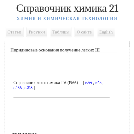
Справочник химика 21
ХИМИЯ И ХИМИЧЕСКАЯ ТЕХНОЛОГИЯ
Статьи
Рисунки
Таблицы
О сайте
English
Пиридиновые основания получение легких III
Справочник коксохимика Т 6 (1966) -- [
c.44
,
c.45
,
c.156
,
c.318
]