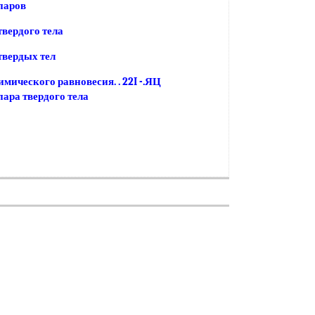
паров
твердого тела
твердых тел
мического равновесия. . 22I -.ЯЦ
пара твердого тела