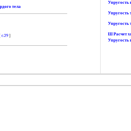
Упругость 
рдого тела
Упругость 
Упругость 
Ш Расчет хи
[
c.29
]
Упругость 