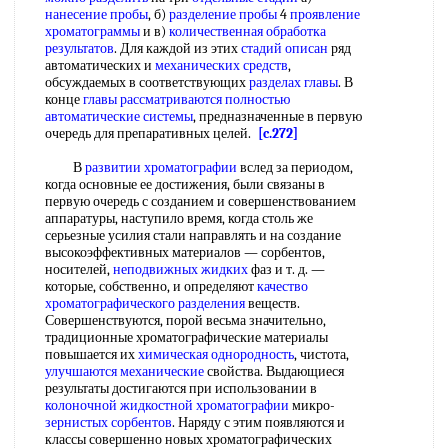
нанесение пробы
, б)
разделение пробы
4
проявление
хроматограммы
и в)
количественная обработка
результатов
. Для каждой из этих
стадий описан
ряд
автоматических и
механических средств
,
обсуждаемых в соответствующих
разделах главы
. В
конце
главы рассматриваются
полностью
автоматические системы
, предназначенные в первую
очередь для препаративных целей.
[c.272]
В
развитии хроматографии
вслед за периодом,
когда основные ее достижения, были связаны в
первую очередь с созданием и совершенствованием
аппаратуры, наступило время, когда столь же
серьезные усилия стали направлять и на создание
высокоэффективных материалов — сорбентов,
носителей,
неподвижных жидких
фаз и т. д. —
которые, собственно, и определяют
качество
хроматографического разделения
веществ.
Совершенствуются, порой весьма значительно,
традиционные хроматографические материалы
повышается их
химическая однородность
, чистота,
улучшаются механические
свойства. Выдающиеся
результаты достигаются при использовании в
колоночной жидкостной хроматографии
микро-
зернистых сорбентов
. Наряду с этим появляются и
классы совершенно новых хроматографических