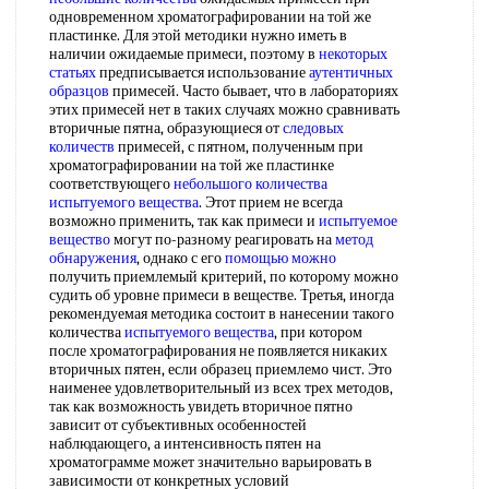
одновременном хроматографировании на той же
пластинке. Для этой методики нужно иметь в
наличии ожидаемые примеси, поэтому в
некоторых
статьях
предписывается использование
аутентичных
образцов
примесей. Часто бывает, что в лабораториях
этих примесей нет в таких случаях можно сравнивать
вторичные пятна, образующиеся от
следовых
количеств
примесей, с пятном, полученным при
хроматографировании на той же пластинке
соответствующего
небольшого количества
испытуемого вещества
. Этот прием не всегда
возможно применить, так как примеси и
испытуемое
вещество
могут по-разному реагировать на
метод
обнаружения
, однако с его
помощью можно
получить приемлемый критерий, по которому можно
судить об уровне примеси в веществе. Третья, иногда
рекомендуемая методика состоит в нанесении такого
количества
испытуемого вещества
, при котором
после хроматографирования не появляется никаких
вторичных пятен, если образец приемлемо чист. Это
наименее удовлетворительный из всех трех методов,
так как возможность увидеть вторичное пятно
зависит от субъективных особенностей
наблюдающего, а интенсивность пятен на
хроматограмме может значительно варьировать в
зависимости от конкретных условий