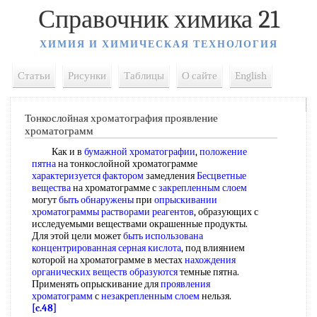
Справочник химика 21
ХИМИЯ И ХИМИЧЕСКАЯ ТЕХНОЛОГИЯ
Статьи
Рисунки
Таблицы
О сайте
English
Тонкослойная хроматография проявление
хроматограмм
Как и в
бумажной хроматографии
,
положение
пятна
на тонкослойной хроматограмме
характеризуется фактором
замедления
Бесцветные
вещества
на хроматограмме с
закрепленным слоем
могут
быть обнаружены
при
опрыскивании
хроматограммы
растворами реагентов
, образующих с
исследуемыми веществами окрашенные продукты.
Для этой цели может
быть использована
концентрированная серная кислота
, под влиянием
которой на хроматограмме в местах
нахождения
органических
веществ образуются
темные пятна.
Применять опрыскивание для
проявления
хроматограмм
с
незакрепленным слоем
нельзя.
[c.48]