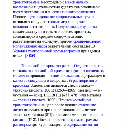
хроматограммы
необходимо с
максимально
возможной
тщательностью удалять гомополимеры
путем экстракции
или
селективного осаждения
.
Полное
ацетилирование гидроксильных групп
позволяет получить
сополимер триацетата
целлюлозы
со стиролом.
Полученные результаты
свидетельствуют о том, что во всех привитых
сополимерах в среднем содержится одно
разветвление на молекулу, причем
среднечисловая
молекулярная масса
разветвлений составляет 10 .
Условия тонкослойной хроматографии
приведены
ниже.
[c.539]
Тонкослойная хроматография
.
Отделение лития
методом
тонкослойной хроматографии
от
щелочных
металлов
проводят на
слое силикагеля
, содержащем в
качестве связующего
вещества 5%
растворимого
крахмала
. Элюентами являются смеси этанол—
уксусная кислота
(100 1) [1263—1265], метанол — н-
бу-танол — конц. НС1 (8 1 1) [477, 478] или метанол
—
соляная кислота
[1055]. При
тонкослойной
хроматографии
на целлюлозе лучшее
отделение
лития
получается при использовании в качестве
элюента метанола [811] или смеси метанол—
соляная
кислота
(17 3). После
проявления хроматограммы
раствором
цинкуранилацетата
содержание лития