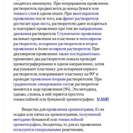
сводятся к минимуму. При непрерывном проявлении
растворитель продвигается до конца бумаги или
тонкого слоя
в одном опыте. При
многократном
проявлении
после того, как
фронт растворителя
достигает
края листа
, растворителю дают испариться
и повторяют проявление при том же
направлении
движения
растворителя.
Ступенчатое проявление
включает проявление на пластинке в
неполярном
растворителе
,
испарение растворителя
и
второе
проявление
в более
полярном растворителе
. При
двухмерном проявлении
также последовательно
применяют два растворителя сначала проводят
хроматографирование в одном направлении, затем
высушивают пластинку для испарения первого
растворителя, поворачивают пластинку на 90° и
проводят
проявление вторым
растворителем. При
градиентном элюировании состав
растворителя
меняется в ходе проявления [94]. Эта методика,
однако, сложна, в ней теряется простота
тонкослойной или бумажной хроматографии.
[c.553]
Вещества для
проявления хроматограмм
. Если
осадки или пятна на хроматограмме,
полученной
методами
бумажной или
тонкослойной
хроматографии
, бесцветны, то для их проявления
пользуются специальными
реактивами,