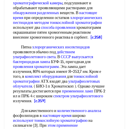
хроматографической камеры
, подсушивают и
обрабатывают проявляющими растворами для
обнаружения разделенных
веществ. В
настоящее
время
при определении остатков
хлорорганических
пестицидов
методом тонкослойной хроматографии
используют два
способа проявления
хроматограмм
окрашивапие пятен хромогенным реактивом
внесение хромогенного реактива в сорбент.
[c.258]
Пятна
хлорорганических инсектицидов
проявляются обычно под
действием
ультрафиолетового света
. В
СССР выпускается
бактерицидная лампа
БУФ-15, пригодная для
проявления хроматограмм
. Эта лампа дает
излучения, 80% которых имеют Я=253,7 нм. Кром е
того, в
комплект оборудования
для
тонкослойной
хроматографии
АТХ входят два
ультрафиолетовых
облучателя
. ( БИО-1 п Хроматоскоп ). Однако лучшие
результаты достигаются при
применении ламп
ПРК-2
ил и ПРК-4 с широким
спектром ультрафиолетового
излучения.
[c.259]
Для качественного и
количественного анализа
фосфолипидов в
настоящее время
широко
используют тонкослойную хроматографию
на
силикагеле [3]. При
этом применение