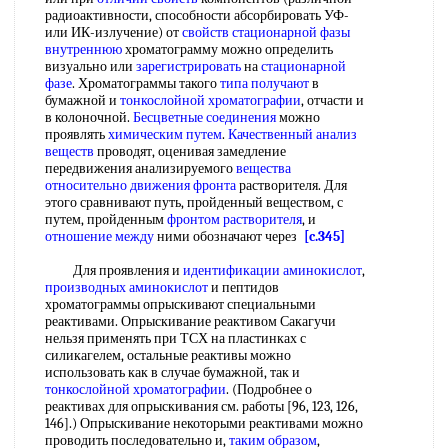
радиоактивности, способности абсорбировать УФ-
или ИК-излучение) от
свойств стационарной
фазы
внутреннюю
хроматограмму можно определить
визуально или
зарегистрировать
на
стационарной
фазе
. Хроматограммы такого
типа получают
в
бумажной и
тонкослойной хроматографии
, отчасти и
в колоночной.
Бесцветные соединения
можно
проявлять
химическим путем
.
Качественный анализ
веществ
проводят, оценивая замедление
передвижения анализируемого
вещества
относительно
движения фронта
растворителя. Для
этого сравнивают путь, пройденный веществом, с
путем, пройденным
фронтом растворителя
, и
отношение между
ними обозначают через
[c.345]
Для проявления и
идентификации аминокислот
,
производных аминокислот
и пептидов
хроматограммы опрыскивают специальными
реактивами. Опрыскивание реактивом Сакагучи
нельзя применять при ТСХ на пластинках с
силикагелем, остальные реактивы можно
использовать как в случае бумажной, так и
тонкослойной хроматографии
. (Подробнее о
реактивах для опрыскивания см. работы [96, 123, 126,
146].) Опрыскивание некоторыми реактивами можно
проводить последовательно и,
таким образом
,