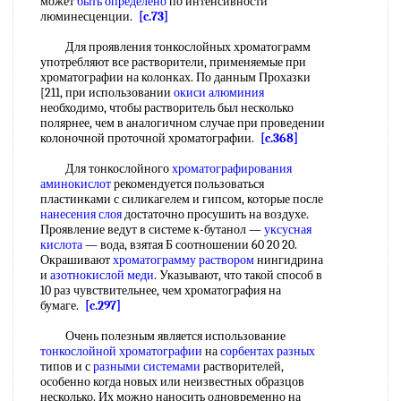
может
быть определено
по интенсивности
люминесценции.
[c.73]
Для проявления тонкослойных хроматограмм
употребляют все растворители, применяемые при
хроматографии на колонках. По данным Прохазки
[211, при использовании
окиси алюминия
необходимо, чтобы растворитель был несколько
полярнее, чем в аналогичном случае при проведении
колоночной проточной хроматографии.
[c.368]
Для тонкослойного
хроматографирования
аминокислот
рекомендуется пользоваться
пластинками с силикагелем и гипсом, которые после
нанесения слоя
достаточно просушить на воздухе.
Проявление ведут в системе к-бутанол —
уксусная
кислота
— вода, взятая Б соотношении 60 20 20.
Окрашивают
хроматограмму раствором
нингидрина
и
азотнокислой меди
. Указывают, что такой способ в
10 раз чувствительнее, чем хроматография на
бумаге.
[c.297]
Очень полезным является использование
тонкослойной хроматографии
на
сорбентах разных
типов и с
разными системами
растворителей,
особенно когда новых или неизвестных образцов
несколько. Их можно наносить одновременно на