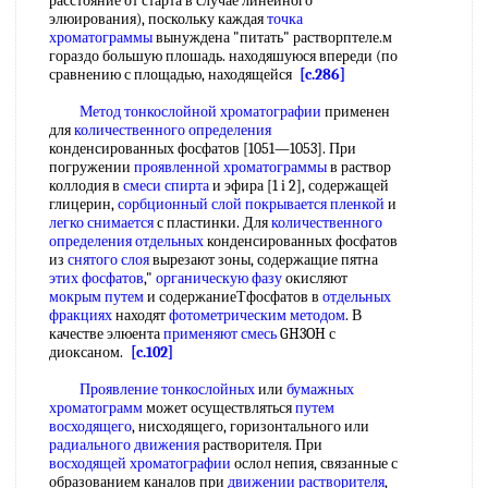
расстояние от старта в случае линейного
элюирования), поскольку каждая
точка
хроматограммы
вынуждена "питать" растворптеле.м
гораздо большую плошадь. находяшуюся впереди (по
сравнению с площадью, находящейся
[c.286]
Метод тонкослойной хроматографии
применен
для
количественного определения
конденсированных фосфатов [1051—1053]. При
погружении
проявленной хроматограммы
в раствор
коллодия в
смеси спирта
и эфира [1 i 2], содержащей
глицерин,
сорбционный слой
покрывается пленкой
и
легко снимается
с пластинки. Для
количественного
определения отдельных
конденсированных фосфатов
из
снятого слоя
вырезают зоны, содержащие пятна
этих фосфатов
,"
органическую фазу
окисляют
мокрым путем
и содержаниеТфосфатов в
отдельных
фракциях
находят
фотометрическим методом
. В
качестве элюента
применяют смесь
GH3OH с
диоксаном.
[c.102]
Проявление тонкослойных
или
бумажных
хроматограмм
может осуществляться
путем
восходящего
, нисходящего, горизонтального или
радиального движения
растворителя. При
восходящей хроматографии
ослол непия, связанные с
образованием каналов при
движении растворителя
,