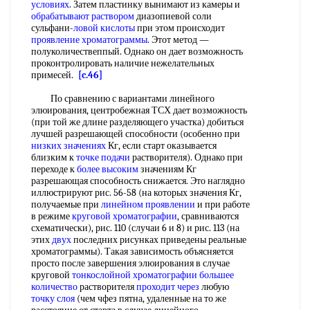
условиях
. Затем пластинку вынимают из камеры и
обрабатывают раствором
диазопиевой соли
сульфани-
ловой кислоты
при этом происходит
проявление хроматограммы
. Этот метод —
полуколичествеппый. Однако он дает возможность
проконтролировать наличие нежелательных
примесей.
[c.46]
По сравнению с вариантами линейного
элюирования, центробежная ТСХ дает возможность
(при той же длине разделяющего участка) добиться
лучшей разрешающей способности (особенно при
низких значениях
Кг, если старт оказывается
близким к
точке подачи
растворителя). Однако при
переходе к
более высоким
значениям Кг
разрешающая способность снижается. Это наглядно
иллюстрируют рис. 56-58 (на которых значения Кг,
получаемые при
линейном проявлении
и при работе
в режиме
круговой хроматографии
, сравниваются
схематически), рис. 110 (случаи 6 и 8) и рис. 113 (на
этих
двух
последних рисунках приведены реальные
хроматограммы). Такая зависимость объясняется
просто после завершения элюирования в случае
круговой
тонкослойной хроматографии
большее
количество
растворителя
проходит через
любую
точку слоя
(чем чфез пятна, удаленные на то же