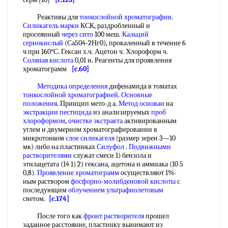
Реактивы для
тонкослойной хроматографии
.
Силикагель марки
КСК, раздробленный и
просеянный
через сито
100 меш.
Кальций
сернокислый
(Са504-2Нг0), прокаленный в течение 6
ч при 160°С. Гексан х.ч. Ацетон ч. Хлороформ ч.
Соляная кислота
0,01 н. Реагенты для проявления
хроматограмм
[c.60]
Методика определения
дифенамида в томатах
тонкослойной хроматографией
.
Основные
положения
. Принцип мето-д а.
Метод основан
на
экстракции пестицида
из анализируемых
проб
хлороформом
,
очистке экстракта
активированным
углем и двумерном хроматографировании в
микротонком
слое силикагеля
(размер зерен 3—10
мк) либо на пластинках
Силуфол
.
Подвижными
растворителями
служат смеси 1) бензола и
этилацетата (14 1) 2) гексана, ацетона и аммиака (10 5
0,8).
Проявление хроматограмм
осуществляют 1%-
ным раствором
фосфорно-молибденовой кислоты
с
последующим
облучением ультрафиолетовым
светом.
[c.174]
После того как
фронт растворителя
прошел
заданное расстояние, пластинку вынимают из