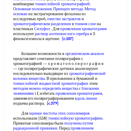
комбикорме
тонкослойной хроматографией
.
Основные положения
.
Принцип метода
.
Метод
основан
на экстрагировании фозалона из
исследуемых проб,
очистке экстрактов
и
хроматографическом разделении
в
тонком слое
на
пластинках
Силуфол
. Для
проявления хроматограмм
используют
раствор азотнокислого серебра
и 2-
феноксиэтанола в ацетоне.
[c.107]
Большие возможности в
органическом анализе
представляет сочетание полярографии с
хроматографией — х р о м а т о п о л я-р о г р а ф и я
— где полярографические датчики анализируют
последовательно выходящие из
хроматографической
колонки вещества
. В приложении к бумажной н
тонкослойной жидкостной хроматографии
этим
методом можно
определять вещества
с
близкими
значениями
i f, избегать
проявления хроматограмм
,
заменяя его полярографированием
вдоль линии
подъема раствора.
[c.279]
Для
оценки чистоты
этих сополимеров
использовали [558]
тонкослойную хроматографию
.
Привитые сополимеры были
получены путем
радиационной прививки
. Перед
проявлением