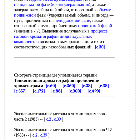
неподвижной фазе
(
время удерживания
), а также
задерживаемый на ней объем, отнесенный к
объему
подвижной
фазы (удерживаемый объем), и иногда —
путь, пройденный на
неподвижной фазе
, также
отнесенный к пути, пройденному
подвижной фазой
(значение / /). Выделение получаемых в
процессе
газовой хроматографии
индивидуальных
компонентов
возможно вымораживанием их из
соответствующих газообразных фракций.
[c.30]
Смотреть страницы где упоминается термин
Тонкослойная хроматография проявление
хроматограмм
:
[c.60]
[c.360]
[c.38]
[c.38]
[c.557]
[c.172]
[c.88]
[c.360]
[c.490]
Экспериментальные методы в химии полимеров -
часть 2 (1983) -- [
c.2
,
c.39
]
Экспериментальные методы в химии полимеров Ч.2
(1983) -- [
c.2
,
c.39
]