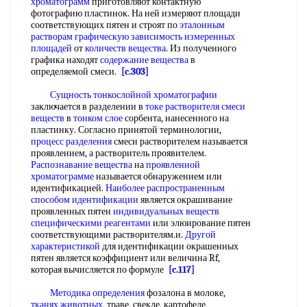
хроматограмм
приготовляют контактную
фотографию пластинок. На ней измеряют площади
соответствующих пятен и строят по
эталонным
растворам
графическую зависимость
измеренных
площадей
от
количеств вещества
. Из полученного
графика находят
содержание вещества
в
определяемой смеси.
[c.303]
Сущность тонкослойной хроматографии
заключается в разделении в
токе растворителя
смеси
веществ
в
тонком слое
сорбента, нанесенного на
пластинку. Согласно принятой терминологии,
процесс разделения
смеси растворителем называется
проявлением, а растворитель проявителем.
Распознавание вещества
на
проявленной
хроматограмме
называется обнаружением или
идентификацией.
Наиболее распространенным
способом идентификации
является окрашивание
проявленных пятен
индивидуальных веществ
специфическими реагентами
или элюирование пятен
соответствующими растворителям.и.
Другой
характеристикой
для идентификации окрашенных
пятен является коэффициент или величина Rf,
которая вычисляется по формуле
[c.117]
Методика определения
фозалона в молоке,
тканях животных
, траве, свекле, картофеле,