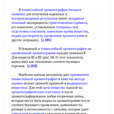
В
тонкослойной хроматографии
большое
значение
для получения надежных и
воспроизводимых результатов
имеет
овладение
техникой
эксперимента (
приготовление сорбента
,
его нанесение, установление
толщины слоя
,
подготовка пластинок
,
нанесение пробы вещества
,
подача растворителя
,
проявление хроматограмм
и
другие операции).
[c.134]
В бумажной и
тонкослойной хроматографии
по
проявленной хроматограмме
находят значения R .
Для веществ 81 и 82 (рис. 58, б) этот показатель
вычисляют как отношение соответствующих
отрезков
[c.253]
Наиболее ценные результаты дает
применение
тонкослойной хроматографии
в
качестве метода
оценки
низких уровней примесей в
медицинских
веществах
. Для этой
цели вещество
наносят на
хроматографическую пластинку
и после
хроматографирования любые вторичные пятна,
которые могут быть видны на хроматограмме после
соответствующего проявления, сравнивают по
размеру и интенсивности с пятнами, которые дают
небольшие количества
ожидаемых примесей при