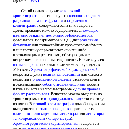
ацетона,
[c.321]
С этой целью в случае
колоночной
хроматографии
вытекающую из
колонки жидкость
разделяют
на
малые фракции
и
определяют
концентрацию
содержащегося в них вещества.
Детектирование можно осуществлять с
помощью
цветных реакций
,
проточных рефрактометров
,
фотометров, поляриметров и т.д. Для
проявления
бумажных
или тонкослойных хроматограмм бумагу
или пластинку опрыскивают какими-либо
проявляющими реагентами, образующими с
веществами окрашенные соединения. В ряде случаев
пятна веществ
на хроматограмме можно увидеть в
УФ-свете.
Хроматографической характеристикой
вещества служит
величина постоянная
для каждого
вещества в
определенной системе
растворителей и
представляющая
собой
отношение длины
пробега
пятна веи ества на хроматограмме к
длине пробега
фронта растворителя
. Вещество можно выделить из
хроматограммы в
индивидуальном виде
, экстрагируя
из пятна. В
газовой хроматографии
для обнаружения
выходящего из
колонки вещества
применяются
иламенно
-
ионизационные детекторы
или
детекторы
теплопроводности
(
катаро-метры
).
Хроматографической характеристикой
вещества в
этом
методе является
время задержки
его на