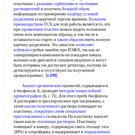
пластинки с
разными сорбентами
и
системами
растворителей
и получить
большой объем
информации по примерному
подбору условий
разделения
за короткий отрезок времени.
Большим
преимуществом
ТСХ для этой работы является то, что
при
проявлении пластин
можно видеть положение
пятен всех компонентов образца, в том числе и
оставшихся на старте, и
таким образом
иметь полную
картину разделения. Это зачастую
позволяет
избежать
грубых ошибок при ВЭЖХ, так как не
элюирующиеся компоненты не покидают начала
колонки или двигаются слишком медленно и могут
быть потеряны (не достигают детектора, поэтому не
детектируются и отсутствуют на полученной
хроматограмме).
[c.192]
Анализ органических
примесей, содержащихся
в бисфеноле А, проводят
методом тонкослойной
хроматографии
[6, с. 71]. Для этого пробу бисфенола
А растворяют в трихлорэтилене при нагревании, а
затем
каплю полученного
раствора помещают на
пластинку,
покрытую слоем
специально
приготовленного
силикагеля. На пластинку наносят
также капли
эталонных растворов
. Пластинку
помещают в камеру, содержащую смесь этилаце-тата
(10%) и хлороформа, и выдерживают в
определенных