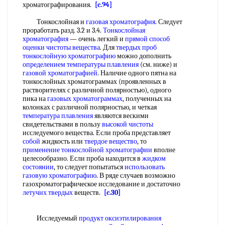
хроматографирования.
[c.94]
Тонкослойная и
газовая хроматография
. Следует
проработать разд. 3.2 и 3.4.
Тонкослойная
хроматография
— очень легкий и
прямой способ
оценки чистоты вещества
. Для
твердых проб
тонкослойную хроматографию
можно дополнить
определением температуры плавления
(см. ниже) и
газовой хроматографией
. Наличие одного пятна на
тонкослойных хроматограммах (проявленных в
растворителях с различной полярностью), одного
пика на
газовых хроматограммах
, полученных на
колонках с различной полярностью, и четкая
температура плавления
являются вескими
свидетельствами в пользу
высокой чистоты
исследуемого вещества. Если проба представляет
собой
жидкость или
твердое вещество
, то
применение тонкослойной хроматографии
вполне
целесообразно. Если проба находится в
жидком
состоянии
, то следует попытаться
использовать
газовую хроматографию
. В ряде случаев возможно
газохроматографическое исследование и достаточно
летучих твердых
веществ.
[c.30]
Исследуемый
продукт оксиэтилирования