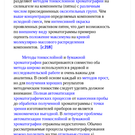
разделяют
методом тонкослойной хроматографии
на
силикагеле на компоненты (пятна) с
различным
числом
присоединенных
оксиэтильных групп
. Чём
выше концентрация
определяемых компонентов в
исходной смеси
, тем
интенсивней окраска
проявленных реактивом пятен, что дает возможность
по
внешнему виду
хроматограммы примерно
оценить
положение максимума
на
кривой
молекулярно-массового распределения
компонентов.
[c.218]
Методы тонкослойной
и
бумажной
хроматографии
рассматриваются совместно оба
метода широко
используются в рядовой и
исследовательской работе
и очень важны для
аналитика. В своей основе каждый из
методов прост
,
но для
получения хороших
результатов
методическим тонкостям следует уделять должное
внимание.
Полная автоматизация
хроматографических процессов
от
нанесения пробы
до
обработки полученной
хроматограммы с
точки
зрения
изготовителей приборов не является
экономически выгодной
. В
литературе проблемы
автоматизации тонкослойной
и
бумажной
хроматографии
отражены недостаточно. Обычно
рассматриваемые процессы хроматографирования
можно разделить
на три
отдельные стадии
а)