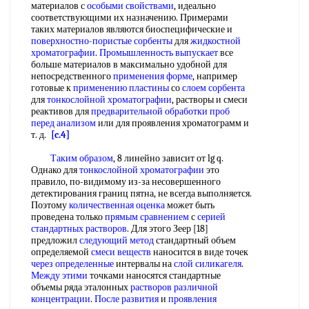
материалов с
особыми свойствами
, идеально
соответствующими их назначению. Примерами
таких материалов являются биоспецифические и
поверхностно-пористые сорбенты
для
жидкостной
хроматографии
.
Промышленность выпускает
все
больше материалов в максимально удобной для
непосредственного
применения форме
, например
готовые к
применению пластины
со
слоем сорбента
для
тонкослойной хроматографии
, растворы и смеси
реактивов для
предварительной обработки проб
перед анализом
или для проявления хроматограмм и
т. д.
[c.4]
Таким образом
, 8 линейно зависит от lg q.
Однако для
тонкослойной хроматографии
это
правило, по-видимому из-за несовершенного
детектирования границ пятна, не всегда выполняется.
Поэтому
количественная оценка
может быть
проведена только
прямым сравнением
с
серией
стандартных растворов
. Для этого Зеер [18]
предложил
следующий метод
стандартный объем
определяемой
смеси веществ
наносится в виде точек
через определенные
интервалы на
слой силикагеля
.
Между этими
точками наносятся стандартные
объемы ряда эталонных
растворов различной
концентрации
.
После развития
и
проявления