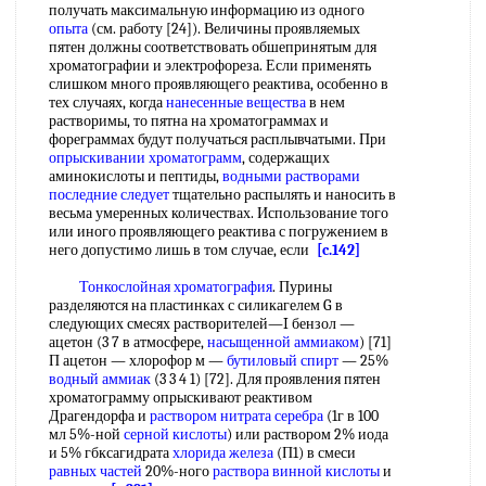
получать максимальную информацию из одного
опыта
(см. работу [24]). Величины проявляемых
пятен должны соответствовать обшепринятым для
хроматографии и электрофореза. Если применять
слишком много проявляющего реактива, особенно в
тех случаях, когда
нанесенные вещества
в нем
растворимы, то пятна на хроматограммах и
фореграммах будут получаться расплывчатыми. При
опрыскивании хроматограмм
, содержащих
аминокислоты и пептиды,
водными растворами
последние следует
тщательно распылять и наносить в
весьма умеренных количествах. Использование того
или иного проявляющего реактива с погружением в
него допустимо лишь в том случае, если
[c.142]
Тонкослойная хроматография
. Пурины
разделяются на пластинках с силикагелем G в
следующих смесях растворителей—I бензол —
ацетон (3 7 в атмосфере,
насыщенной аммиаком
) [71]
П ацетон — хлорофор м —
бутиловый спирт
— 25%
водный аммиак
(3 3 4 1) [72]. Для проявления пятен
хроматограмму опрыскивают реактивом
Драгендорфа и
раствором нитрата серебра
(1г в 100
мл 5%-ной
серной кислоты
) или раствором 2% иода
и 5% гбксагидрата
хлорида железа
(П1) в смеси
равных частей
20%-ного
раствора винной кислоты
и