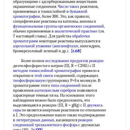
образующими с адсорбированными веществами
окрашенные соединения.
Число таких
реактивов,
применяемых в тонкослойной и
бумажной
хроматографии
, более 300. Это, как правило,
специфические реактивы на катионы, анионы и
функциональные группы органических соединений
,
обычно применяемые в
аналитической практике
(см.
7 настоящей главы). Для удобства
обработки
хроматограмм
некоторые реактивы выпускаются в
аэрозольной упаковке
(
анилинфталат
, нингидрин,
бромкрезоловый зеленый и др.).
[c.68]
Более полное
исследование продуктов реакции
диэтилфосфористого натрия (III, R = С2Н5) с II
методом тонкослойной хроматографии
привело к
открытию в
этой смеси
соединений, содержащих
тиофосфорильную
группировку P=S в молекуле. В
хроматограмме этого
типа соединений
после
проявления
азотнокислым серебром
появляются
характерные темные пя на. На основании этого
наблюдения можно было предположить, что
выделяющаяся в реакции (III, R = gHg) с II
двуокись
серы
пе является инертным реактивом по отношению
к I. Это предположение нашло также подтверждение
в
литературных данных
, касающихся
реакции
соединений трехвалентного
фосфэра
с двуокисью
серы [10]
[c.123]