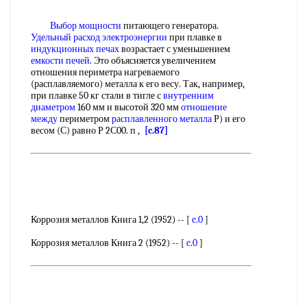
Выбор мощности
питающего генератора.
Удельный расход электроэнергии
при плавке в
индукционных печах
возрастает с уменьшением
емкости печей
. Это объясняется увеличением
отношения периметра нагреваемого
(расплавляемого) металла к его весу. Так, например,
при плавке 50 кг стали в тигле с
внутренним
диаметром
160 мм и высотой 320 мм
отношение
между
периметром
расплавленного металла
Р) и его
весом (С) равно Р 2С00. п ,
[c.87]
Коррозия металлов Книга 1,2 (1952) -- [
c.0
]
Коррозия металлов Книга 2 (1952) -- [
c.0
]