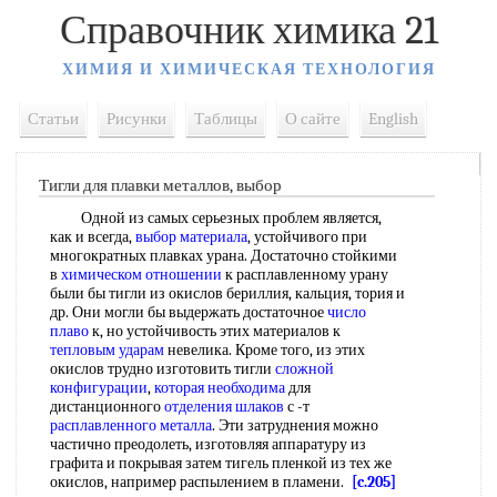
Справочник химика 21
ХИМИЯ И ХИМИЧЕСКАЯ ТЕХНОЛОГИЯ
Статьи
Рисунки
Таблицы
О сайте
English
Тигли для плавки металлов, выбор
Одной из самых серьезных проблем является,
как и всегда,
выбор материала
, устойчивого при
многократных плавках урана. Достаточно стойкими
в
химическом отношении
к расплавленному урану
были бы тигли из окислов бериллия, кальция, тория и
др. Они могли бы выдержать достаточное
число
плаво
к, но устойчивость этих материалов к
тепловым ударам
невелика. Кроме того, из этих
окислов трудно изготовить тигли
сложной
конфигурации
,
которая необходима
для
дистанционного
отделения шлаков
с -т
расплавленного металла
. Эти затруднения можно
частично преодолеть, изготовляя аппаратуру из
графита и покрывая затем тигель пленкой из тех же
окислов, например распылением в пламени.
[c.205]