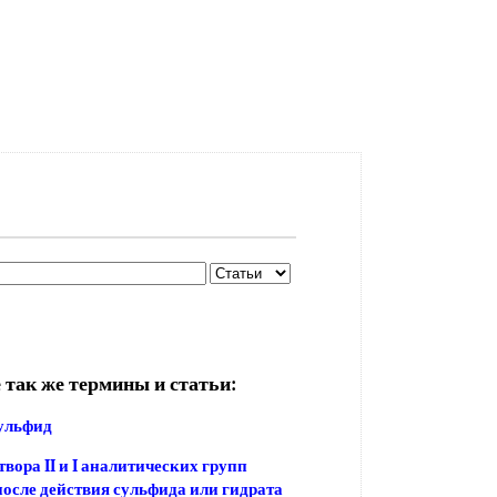
 так же термины и статьи:
ульфид
вора II и I аналитических групп
после действия сульфида или гидрата