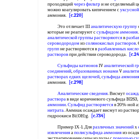
проходящий
через фильтр
и не отделяемый ц
можно коагулировать кипячением с
уксусной
аммония.
[c.220]
Это отличает III
аналитическую группу
которые не реагируют с
сульфидом аммония
аналитической группы растворяются
в
разба
сероводородом
из
солянокислых растворов
.
групп
не растворяются в
разбавленных кисло
растворов
при действии сероводорода.
[c.2
Сульфиды катионов
IV
аналитической г
соединений
,
образованных ионами
V
аналити
растворах едких щелочей
,
сульфида аммони
аммония.
[c.298]
Аналитические сведения
. Висмут
осажд
раствора
в виде коричневого сульфида BI2S3,
аммонии
.
Сульфид растворяется
в 20%-ной а
нитрата
. Аммиак осаждает висмут из раствор
гидроокиси Bi(OH)g.
[c.734]
Пример 1Х-1. Для
различных значений
х
извлечения
а
полисульфида аммония
из осадк
экстрагировании серы из руды с
помощью су