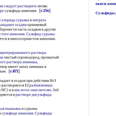
окиси амм
ия
следует растворить
мелко
оре
сульфида аммония.
[c.156]
Сульфиды 
 хлорида сурьмы
и
нитрата
ыпадают осадки
оранжевый
 Перенести часть осадков в другие
стого аммония
.
Сульфид сурьмы
яется в многосернистом аммонии.
нцентрированного раствора
ки
чистый сероводород, промытый
ого раствора аммиака
,
вор имеет запах аммиака и
сным.
[c.871]
адает в осадок при действии НгЗ
е растворяется Е1
разбавленных
й НС) и в
кислотах окислителях
. 5п5
воряется в
растворе дисульфида
дов мышьяка
и сурьмы
и
сульфиде аммония
.
Сульфиды