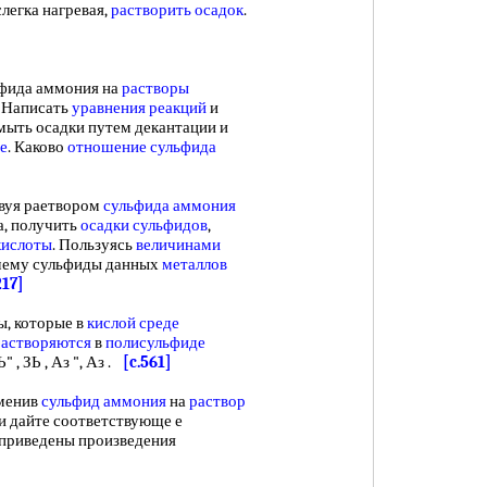
легка нагревая,
растворить осадок
.
фида аммония на
растворы
. Написать
уравнения реакций
и
мыть осадки путем декантации и
е
. Каково
отношение сульфида
твуя раетвором
сульфида аммония
, получить
осадки сульфидов
,
кислоты
. Пользуясь
величинами
очему сульфиды данных
металлов
217]
ы, которые в
кислой среде
растворяются
в
полисульфиде
" , ЗЬ , Аз ", Аз .
[c.561]
аменив
сульфид аммония
на
раствор
и дайте соответствующе е
 приведены произведения