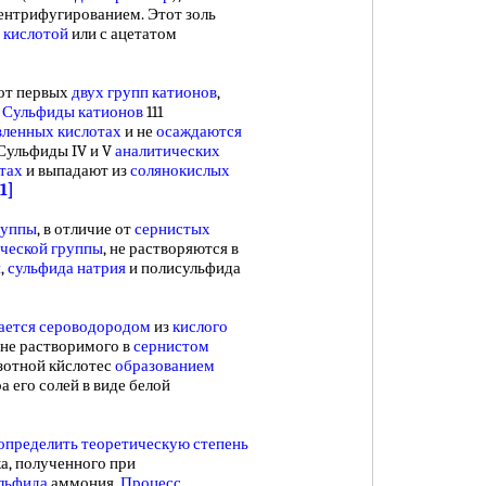
ентрифугированием. Этот золь
 кислотой
или с ацетатом
от первых
двух
групп катионов
,
.
Сульфиды катионов
111
вленных кислотах
и не
осаждаются
 Сульфиды IV и V
аналитических
тах
и выпадают из
солянокислых
41]
руппы
, в отличие от
сернистых
ческой группы
, не растворяются в
я
,
сульфида натрия
и полисульфида
ается сероводородом
из
кислого
 не растворимого в
сернистом
зотной кйслотес
образованием
а его солей в виде белой
определить теоретическую
степень
а, полученного при
льфида
аммония.
Процесс