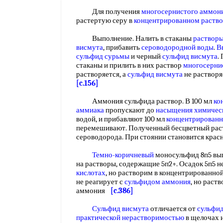
Для получения
многосернистого аммон
растертую серу в
концентрированном раств
Выполнение. Налить в стаканы
растворы
висмута
, прибавить
сероводородной воды
.
В
сульфид сурьмы
и черный
сульфид висмута
.
стаканы и прилить в них раствор
многосерни
растворяется, а
сульфид висмута
не раствор
[c.156]
Аммония сульфида раствор. В 100 мл
ко
аммиака
пропускают до
насыщения химичес
водой, и прибавляют 100 мл
концентрированн
перемешивают. Полученный бесцветный раст
сероводорода. При стоянии становится кра
Темно-коричневый
моносульфид 8п5 вып
на растворы, содержащие 5п2+. Осадок 5п5 н
кислотах
, но растворим в концентрированно
не реагирует с
сульфидом аммония
, но раст
аммония
[c.386]
Сульфид висмута
отличается от
сульфи
практической нерастворимостью
в щелочах 