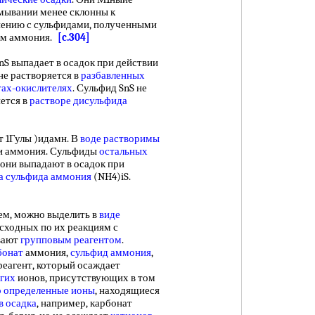
омывании менее склонны к
нению с сульфидами, полученными
ом аммония.
[c.304]
S выпадает в осадок при действии
не растворяется в
разбавленных
тах-окислителях
. Сульфид SnS не
яется в
растворе дисульфида
 1Гулы )идамн. В
воде растворимы
 и аммония. Сульфиды
остальных
 они выпадают в осадок при
а
сульфида аммония
(NH4)iS.
м, можно выделить в
виде
 сходных по их реакциям с
вают
групповым реагентом
.
бонат
аммония,
сульфид аммония
,
реагент, который осаждает
угих
ионов, присутствующих в том
р определенные ионы
, находящиеся
в осадка
, например, карбонат