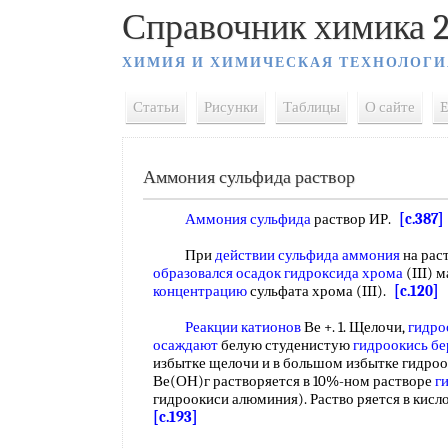
Справочник химика 2
ХИМИЯ И ХИМИЧЕСКАЯ ТЕХНОЛОГИ
Статьи
Рисунки
Таблицы
О сайте
E
Аммония сульфида раствор
Аммония сульфида
раствор ИР.
[c.387]
При
действии сульфида аммония
на рас
образовался осадок
гидроксида хрома
(III) 
концентрацию
сульфата хрома (III).
[c.120]
Реакции катионов
Ве +. 1. Щелочи,
гидро
осаждают
белую студенистую
гидроокись бе
избытке щелочи и в большом избытке гидроо
Ве(ОН)г растворяется в 10%-ном растворе
г
гидроокиси алюминия). Раство ряется в кисл
[c.193]