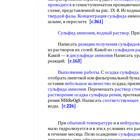
проводится
в семиступенчатом промывочн
схеме, представленной на рис. 1Х-8. Исходн
твердой фазы
.
Концентрация сульфида
аммон
шламе, в пересчете
[c.361]
Сульфид аммония
,
водный раствор
. При
Написать
реакции получения сульфидов
из растворов их солей. Какой из
сульфидов ра
Какой — в
дисульфиде аммония
Написать ур
реакций.
[c.163]
Выполнение работы
. С
осадка сульфида
отобрать пипеткой или фильтровальной бум
оставив
небольшое количество
осадка, прили
сульфида аммония
. Перемешать
раствор сте
растворение осадка
сульфида рения
, протек
рения NHiReOgS. Написать
соответствующее 
воды.
[c.226]
При
обычной температуре
и в
нейтраль
мало гидролизуется и в эти.х условиях его 
в течение месяца. Пели осаждеиие
сульфидов
при иагрева-иии, образуются
крупнокристалл