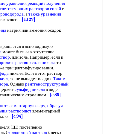
ме уравнения реакций
получения
ответствующих
растворов солей
с
ероводорода
, а
также уравнения
в кислоте.
[c.129]
ида
натрия или аммония осадок
вращается в ясно видимую
а
может быть и в отсутствие
створ
, или золь. Например, если к
прилить раствор
соли никеля
, то
же при центрифугировании.
фида
никеля. Если в этот раствор
келя
, то не выпадет осадок.
Таким
вора
. Однако
рентгеноструктурный
одержит
сульфид никеля
в виде
сталлическим строением.
[c.85]
яют
элементарную серу
,
образуя
алия растворяют
элементарный
нало-
[c.94]
келя (III) постепенно
ль (
коллоидный раствор
), легко