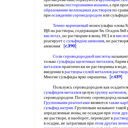
загрязнены
посторонними ионами
, а при пр
образованию коллоидных растворов
по срав
при
осаждении сероводородом
или сульфид
Темно-коричневый
моносульфш олова Sn
HjS на растворы, содержащие Sn. Осадок SnS 
кислотах
, но растворим в конц. НС1 и в
кисло
реагирует с
сульфидом аммония
, но раствор
аммония
[c.390]
Соли сероводородной кислоты
называют
только
сульфиды щелочных металлов
, бария
металлов
практически не растворимы в воде,
введении в
растворы солей металлов раствор
Многие сульфиды ярко окрашены.
[c.439]
Пользуясь сероводородом как осадителе
сульфидов металлов
целую
группу катионов
,
сероводородом. Поэтому сероводород назы
Групповыми реагентами
являются
также кар
сульфид натрия
. Групповым называют такой 
апределенные ионы, не осаждая при
этом др
же растворе, и наоборот, переводит в
раство
в осадке, не затрагивая при
этом других
ионо