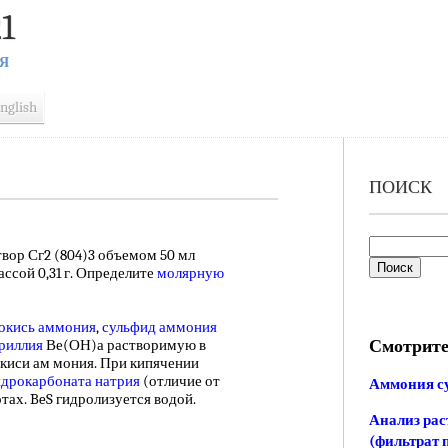
1
Я
nglish
ПОИСК
твор Сг2 (804)3 объемом 50 мл
массой 0,31 г. Определите
молярную
окись аммония
,
сульфид аммония
Смотрите
риллия
Ве(ОН)а растворимую в
киси ам мония. При кипячении
идрокарбоната натрия
(отличие от
Аммония с
отах. BeS гидролизуется водой.
Анализ раст
(фильтрат 