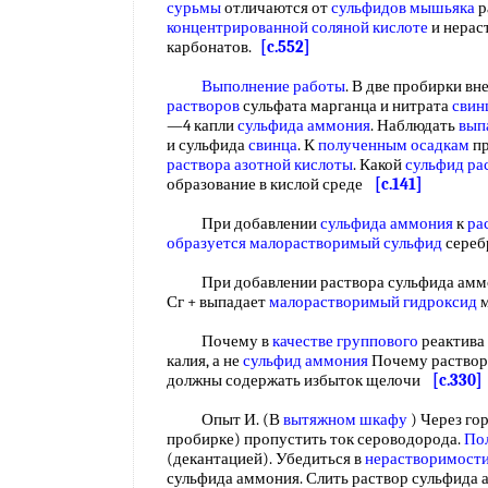
сурьмы
отличаются от
сульфидов мышьяка
р
концентрированной соляной кислоте
и нерас
карбонатов.
[c.552]
Выполнение работы
. В две пробирки в
растворов
сульфата марганца и нитрата
свин
—4 капли
сульфида аммония
. Наблюдать
вып
и сульфида
свинца
. К
полученным осадкам
пр
раствора азотной кислоты
. Какой
сульфид ра
образование в кислой среде
[c.141]
При добавлении
сульфида аммония
к
ра
образуется
малорастворимый сульфид
серебр
При добавлении раствора сульфида амм
Сг + выпадает
малорастворимый гидроксид
м
Почему в
качестве группового
реактива
калия, а не
сульфид аммония
Почему раство
должны содержать избыток щелочи
[c.330]
Опыт И. (В
вытяжном шкафу
) Через го
пробирке) пропустить ток сероводорода.
По
(декантацией). Убедиться в
нерастворимости
сульфида аммония. Слить раствор сульфида 