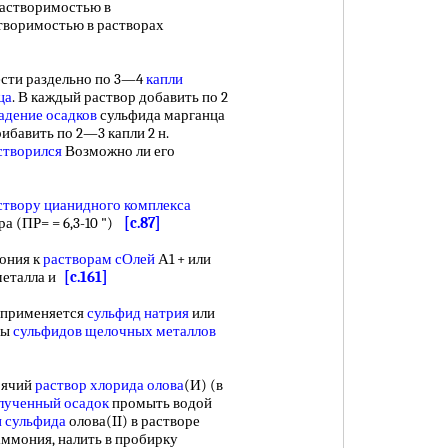
астворимостью в
творимостью в растворах
нести раздельно по 3—4
капли
ца
. В каждый раствор добавить по 2
адение осадков
сульфида марганца
ибавить по 2—3 капли 2 н.
створился
Возможно ли его
створу цианидного
комплекса
а (ПР= = 6,3-10 ")
[c.87]
ония к
растворам сОлей
А1 + или
еталла и
[c.161]
 применяется
сульфид натрия
или
ры
сульфидов щелочных металлов
рячий
раствор хлорида олова
(И) (в
лученный осадок
промыть водой
 сульфида
олова(II) в растворе
аммония, налить в пробирку