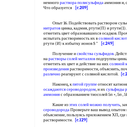
немного
раствора полисульфида
аммония и, с
Что образуется
[c.209]
Опыт 16. Подействовать раствором суль
нитратов
цинка, кадмия, ртути(П) и ртути(1)
отметить цвет образовавшихся осадков. Про
испытать растворимость их в
соляной кислот
ртути (И) к избытку ионов S "
[c.249]
Получение и
свойства сульфидов
. Дейс
на
растворы солей металлов
подгруппы цинка
отметить их цвет и действие на них
соляной 
произведения
растворимости, объяснить, п
различно
реагируют с соляной кислотой.
[c.
Наконец, к
пятой группе
относят катион
осаждаются сероводородом
, н их
сульфиды 
аммония
с образованием тиосолей 5п +, 5п , 5Ь
Какие из
этих солей
можно получить
, з
сероводорода
Проверьте ваш вывод опытом 
объяснение, пользуясь приложением ХП, где
растворимости.
[c.129]