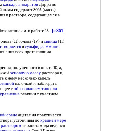
ом
каскаде аппаратов
Дорра по
ый шлам содержит 30% (масс.)
ия в растворе, содержащемся в
1отовление см. в работе 15.
[c.351]
олова (II), олова (IV) и
свинца
(Н)
створяется
в
сульфиде аммония
авнення всех протекающия
рения, полученного в опыте 10, а,
ажкой
основную массу
раствора и,
ть к нему несколько капель
клянной
палочкой и наблюдать
ающее с
образованием тиосоли
уравнение
реакции с участием
ной среде
ацетамид практически
растворы усгойчивы по
крайней мере
 раствором
тиоацетамида ведепся
ические осадки
. Они М1ныие