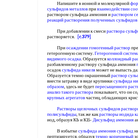
Напишите в ионной и молекулярной
фор
сульфидов металлов
при
взаимодействии со
раствором сульфида аммония и
раствором с
реакций растворения
полученных сульфидов
При добавлении к смеси
раствора сульф
растворяется.
[c.379]
При
осаждении гомогенный раствор
пре
гетерогенную систему.
Гетерогенной систем
видимого осадка
. Образуется
коллоидный ра
разбавленному раствору сульфида аммония
осадок
сульфида никеля
может не выпасть да
Образуется темно окрашенный
раствор суль
внести затравку в виде крупинки
сульфида ни
образом
, здесь не будет
пересыщенного раст
анализ
такого раствора
показывает, что он с
крупных агрегатов
частиц, обладающих кри
Растворы щелочных
сульфидов раствор
полисульфиды
, так же как
растворы иодида к
иод, образуя КЬ и К15-
Дисульфид аммония
а
В избытке
сульфида аммония сульфид
ни
пептизируется, образуя
темно-коричневый
зо