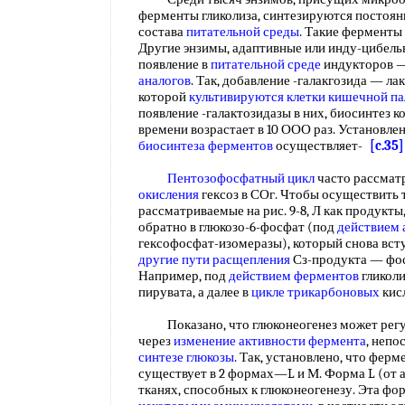
ферменты гликолиза, синтезируются постоянн
состава
питательной среды
. Такие ферменты
Другие энзимы, адаптивные или инду-цибельн
появление в
питательной среде
индукторов —
аналогов
. Так, добавление -галакгозида — ла
которой
культивируются клетки
кишечной па
появление -галактозидазы в них, биосинтез к
времени возрастает в 10 ООО раз. Установлен
биосинтеза ферментов
осуществляет-
[c.35]
Пентозофосфатный цикл
часто рассмат
окисления
гексоз в СОг. Чтобы осуществить т
рассматриваемые на рис. 9-8, Л как продукты
обратно в глюкозо-6-фосфат (под
действием 
гексофосфат-изомеразы), который снова всту
другие пути расщепления
Сз-продукта — фос
Например, под
действием ферментов
гликоли
пирувата, а далее в
цикле трикарбоновых
кис
Показано, что глюконеогенез может регули
через
изменение активности фермента
, непо
синтезе глюкозы
. Так, установлено, что ферм
существует в 2 формах—L и М. Форма L (от а
тканях, способных к глюконеогенезу. Эта ф