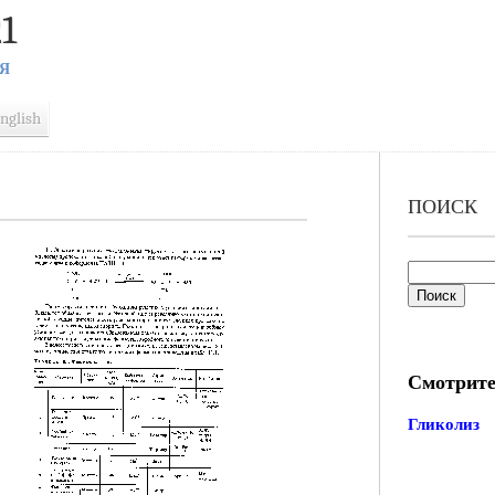
1
Я
nglish
ПОИСК
Смотрите
Гликолиз