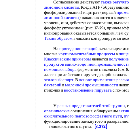
Согласованно действуют
также регулят
лимонной кислоты
. Когда АТР (образующийс
фосфорилирования) и цитрат (первый
проме
лимонной кислоты
) накапливаются в колич
уровень, они, действуя согласованно, вызыв
фосфофруктокиназы (рис. 17-29), причем эфф
ингибирования оказывается большим, чем с
Таким образом
, гликолиз контролируется це
На
проведении реакций
, катализируем
многие
крупномасштабные процессы
в
пище
Классическим примером
является
получение
продуктов винно
-
водочной промышленност
помощью набора
ферментов гликолиза (см. 8
далее при действии пируват декарбоксилазы
этиловый спирт
. В
основе применения разли
бактерий
в
молочной промышленности
лежит
гликолиз и
восстановление пирувата
с по- мо
У
разных представителей
этой группы
,
органические
соединения, обнаружены
акти
окислительного пентозофосфатного пути
,
пу
функционирование замкнутого и разорванног
— глиоксилатного шунта.
[c.372]