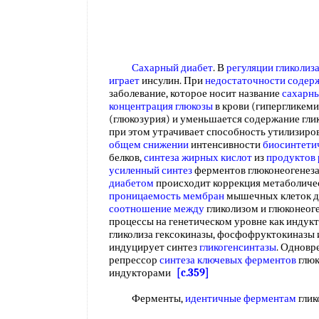
Сахарный диабет
. В
регуляции гликолиз
играет
инсулин. При
недостаточности содер
заболевание, которое носит название
сахарны
концентрация глюкозы
в крови (гипергликеми
(глюкозурия) и уменьшается содержание глик
при этом утрачивает способность утилизиро
общем снижении
интенсивности
биосинтети
белков,
синтеза жирных кислот
из
продуктов 
усиленный синтез
ферментов глюконеогенеза
диабетом
происходит коррекция метаболиче
проницаемость мембран
мышечных клеток дл
соотношение между
гликолизом и глюконеог
процессы на генетическом уровне как индук
гликолиза гексокиназы, фосфофруктокиназы 
индуцирует синтез
гликогенсинтазы
. Однов
репрессор
синтеза ключевых ферментов
глюк
индукторами
[c.359]
Ферменты,
идентичные ферментам
глик