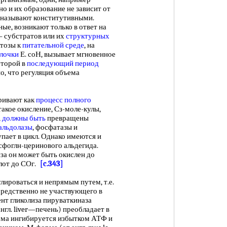
о и их образование не зависит от
 называют конститутивными.
ые, возникают только в ответ на
 субстратов или их
структурных
ктозы к
питательной среде
, на
лочки
Е. соН, вызывает мгновенное
оторой в
последующий период
о, что регуляция объема
ривают как
процесс полного
акое окисление, Сз-моле-кулы,
,
должны быть
превращены
альдолазы
, фосфатазы и
пает в цикл. Однако имеются и
фоглн-церинового альдегида.
за он может быть окислен до
лот до СОг.
[c.343]
роваться и непрямым путем, т.е.
средственно не участвующего в
ент гликолиза пируваткиназа
нгл. liver—печень) преобладает в
орма ингибируется избытком АТФ и