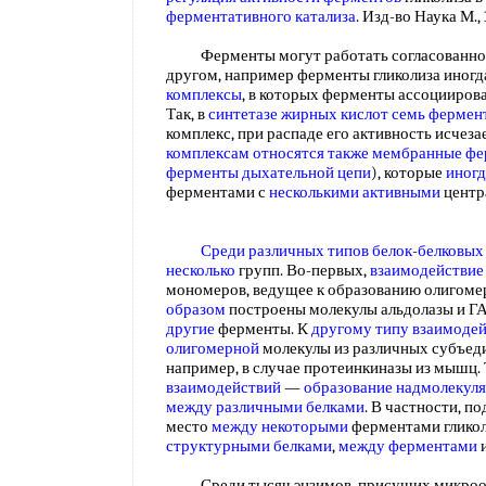
ферментативного катализа
. Изд-во Наука М.,
Ферменты могут работать согласованно,
другом, например ферменты гликолиза иног
комплексы
, в которых ферменты ассоцииров
Так, в
синтетазе жирных кислот
семь фермен
комплекс, при распаде его активность исчез
комплексам
относятся также
мембранные фе
ферменты дыхательной цепи
), которые
иногд
ферментами с
несколькими активными
цент
Среди различных
типов белок
-
белковых
несколько
групп. Во-первых,
взаимодействие
мономеров, ведущее к образованию олигом
образом
построены молекулы альдолазы и Г
другие
ферменты. К
другому типу взаимоде
олигомерной
молекулы из различных субъедин
например, в случае протеинкиназы из мышц. 
взаимодействий
—
образование надмолекул
между
различными белками
. В частности, 
место
между некоторыми
ферментами гликол
структурными белками
,
между ферментами
Среди тысяч энзимов, присущих микроор