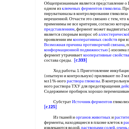
Общепризнанным является представление о L
одном из
ключевых ферментов гликолиза
. П
пируваткиназы в контролировании гликолиза
нерешенной. Отчасти это связано с тем, что 
применимы не все критерии, согласно котор
представлениям
, фермент может выдвигаться
является спорным вопрос об
аллостерическо
проявлении им
кооперативных свойств
при в
Возможная причина
противоречий связана
, 
конформационной подвижностью
[-изозима 
фермент утрачивает
кооперативные свойств
состава среды.
[c.333]
Ход работы. 1. Приготовление инкубацион
(опытную и контрольную) приливают по 3 м
мл 1 %-ного
раствора глюкозы
. В контрольну
ного раствора ТХУ для предотвращения
дей
Содержимое пробирок хорошо перемешива
Субстрат
Источник ферментов
гликоли
[c.125]
Из тканей и
органов животных
и
растит
ферменты, находящиеся в плазме клеток в
ра
извлекаются водой,
растворами солей
,
очень