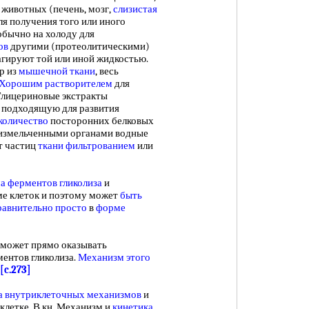
 животных (печень, мозг,
слизистая
для получения того или иного
обычно на холоду для
ов
другими (протеолитическими)
агируют той или иной жидкостью.
р из
мышечной ткани
, весь
Хорошим растворителем
для
Глицериновые экстракты
о подходящую для развития
количество
посторонних белковых
 измельченными органами водные
т частиц
ткани фильтрованием
или
а ферментов гликолиза
и
ме клеток и поэтому может
быть
равнительно просто
в
форме
д может прямо оказывать
ентов гликолиза.
Механизм этого
[c.273]
а
внутриклеточных механизмов
и
 клетке. В кн. Механизм и
кинетика