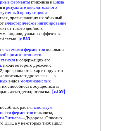
орные ферменты
гликолиза и
цикла
я в
результате окислительного
жуточный продукт цикла
ествах, превышающих их обычный
ают
аллостерическое ингибирование
ект от такого двойного
умма индивидуальных эффектов.
лой сетью
[c.543]
ых
системами ферментов
основаны
вой промышленности
.
 этанола
и содержащих его
и
, в ходе которого дрожжи с
.2) превращают сахар в пируват и
 и алкогольдегидрогеназы — в
чных
видов
молочнокислых
 их способность осуществлять
щью лактатдегидрогеназы.
[c.159]
 способных расти,
используя
вности ферментов
гликолиза,
ти Энтнера
—Дудорова. Описано
о ЦТК, а у некоторых тиобацилл