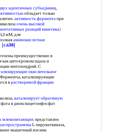
двух
идентичных субъединиц
,
активностью
обладает только
алитич.
активность фермента
при
гликолиза
очень высокой
ентативных реакций кинетика
)
1,3 мМ, для
 полная
аминокислотная
.
[c.638]
очены преимущественно в
я как цитохромоксидаза и
акции митохондрий. С
тализирующие окислительное
. Ферменты, катализирующие
атся в
растворимой фракции
олиза,
катализирует обратимую
осфата в диоксиацетонфосфат
х млекопитающих
представлен
 распространены
L-пируваткиназа,
 иначе мышечный изозим.