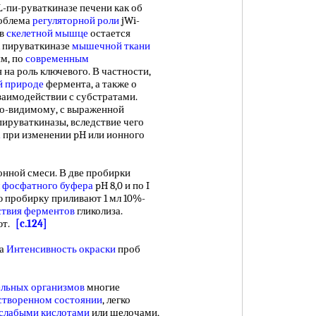
-пи-руваткиназе печени как об
роблема
регуляторной роли
jWi-
 в
скелетной мышце
остается
к пируваткиназе
мышечной ткани
ым, по
современным
 на роль ключевого. В частности,
й природе
фермента, а также о
заимодействии с субстратами.
по-видимому, с выраженной
пируваткиназы, вследствие чего
а
при изменении pH или ионного
ной смеси. В две пробирки
л
фосфатного буфера
pH 8,0 и по I
ю пробирку приливают 1 мл 10%-
ствия ферментов
гликолиза.
ют.
[c.124]
за
Интенсивность окраски
проб
ельных организмов
многие
створенном состоянии
, легко
 слабыми кислотами
или щелочами,