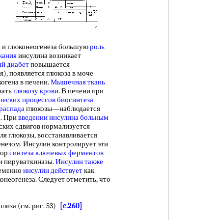
а
и глюконеогенеза большую
роль
жания
инсулина возникает
й диабет
повышается
я), появляется глюкоза в моче
огена в печени.
Мышечная ткань
вать
глюкозу крови
. В печени при
ческих процессов биосинтеза
распада
глюкозы—наблюдается
. При
введении инсулина
больным
ских сдвигов нормализуется
я глюкозы, восстанавливается
енезом. Инсулин контролирует эти
тор
синтеза ключевых ферментов
и пируваткиназы.
Инсулин также
ременно
инсулин действует
как
онеогенеза. Следует отметить, что
олиза (см. рис. 53)
[c.260]