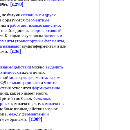
 1964.
[c.290]
 не будучи
связанными друг
с
да образуются
ферментные
аны и
работают взаимозависимо
.
тов
объединены в
один активный
ает. К надмолекулярным
активным
рменты
(
транспортные ферменты
,
а называют
мультиферментами или
рами.
[c.36]
 взаимодействий
можно
выделить
 химически
идентичных
ерной
молекулы фермента
.
Таким
АФД из
мышц кролика
и
многие
йствия
относится
формирование
иц, как это имеет место,
Третий тип белок-
белковых
ярных
комплексов, т. е.
комплексов
подобные взаимодействия имеют
иза,
между ферментами
и
и мембранами.
[c.389]
ганизмам, одни, например