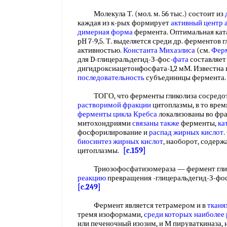
Молекула Т. (мол. м. 56 тыс.) состоит из
каждая из к-рых формирует
активный центр 
димерная форма
фермента. Оптимальная кат
pH 7-9,5. Т. выделяется среди др. ферментов 
активностью.
Константа Михаэлиса
(см.
Ферм
для D-глицеральдегид-З-фос-
фата
составляет 
дигидроксиацетонфосфата-1,2 мМ. Известна
последовательность
субъединицы фермента
ТОГО, что ферменты гликолиза сосредот
растворимой фракции
цитоплазмы, в то врем
ферменты цикла Кребса
локализованы во фр
митохондриями
связаны также
ферменты,
ка
фосфорилирование и
распад жирных кислот
биосинтез жирных кислот
, наоборот, содерж
цитоплазмы.
[c.159]
Триозофосфатизомераза — фермент глик
реакцию
превращения -глицеральдегид-З-ф
[c.249]
Фермент является тетрамером и в
тканя
тремя изоформами,
среди которых
наиболее
или печеночный изозим, и М пируваткиназа,