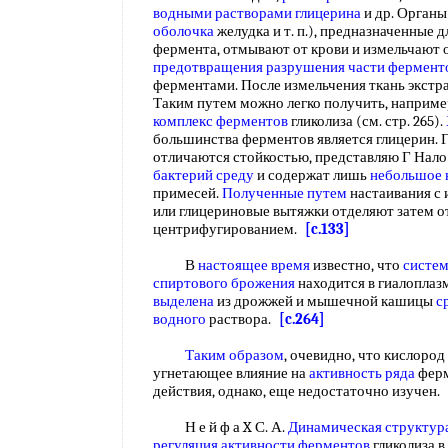
водными растворами глицерина
и др. Органы
оболочка
желудка и т. п.), предназначенные 
фермента, отмывают от крови и измельчают 
предотвращения разрушения
части фермент
ферментами. После измельчения ткань экстр
Таким путем можно легко получить, наприме
комплекс ферментов
гликолиза (см. стр. 265).
большинства ферментов является глицерин. 
отличаются стойкостью, представляю Г Нал
бактерий среду
и содержат лишь
небольшое 
примесей.
Полученные путем
настаивания с
или глицериновые вытяжки отделяют затем о
центрифугированием.
[c.133]
В
настоящее время
известно, что
систем
спиртового брожения
находится в гиалоплаз
выделена
из дрожжей и мышечной кашицы
с
водного
раствора.
[c.264]
Таким образом
, очевидно, что кислоро
угнетающее влияние на
активность ряда
ферм
действия, однако, еще недостаточно изучен.
Н е й ф а X С. А.
Динамическая структур
регуляция активности ферментов
гликолиза в