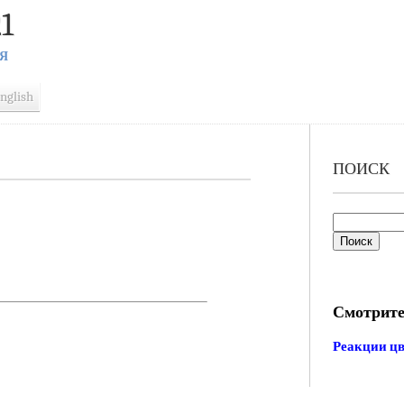
1
Я
nglish
ПОИСК
Смотрите
Реакции ц