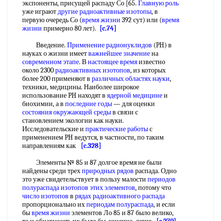
экспоненты, присущей распаду Со [65.
Главную роль
уже играют
другие радиоактивные изотопы
, в
первую очередь Со (
время жизни
392 сут) или (
время
жизни
примерно 80 лет).
[c.74]
Введение.
Применение радионуклидов
(PH) в
науках о жизни имеет
важнейшее значение
на
современном этапе
. В
настоящее время
известно
около 2300
радиоактивных изотопов
, из которых
более 200 применяют в
различных областях науки
,
техники, медицины. Наиболее широкое
использование PH находят в
ядерной медицине
и
биохимии, а в
последние годы
— для оценки
состояния окружающей среды
в связи с
становлением экологии как науки.
Исследовательские и
практические работы
с
применением PH ведутся, в частности, по таким
направлениям как
[c.328]
Элементы № 85 и 87 долгое время не были
найдены среди трех
природных рядов
распада. Одно
это уже свидетельствует в пользу малости
периодов
полураспада изотопов
этих элементов
, потому что
число изотопов
в
рядах радиоактивного распада
пропорционально их
периодам полураспада
, и если
бы
время жизни
элементов Ло 85 и 87 было велико,