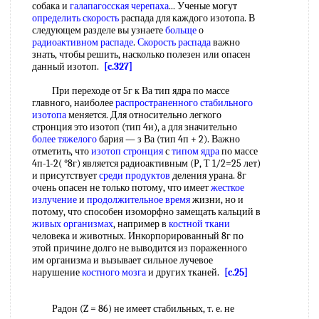
собака и
галапагосская черепаха
... Ученые могут
определить скорость
распада для каждого изотопа. В
следующем разделе вы узнаете
больще
о
радиоактивном распаде
.
Скорость распада
важно
знать, чтобы решить, насколько полезен или опасен
данный изотоп.
[c.327]
При переходе от 5г к Ва тип ядра по массе
главного, наиболее
распространенного стабильного
изотопа
меняется. Для относительно легкого
стронция это изотоп (тип 4и), а для значительно
более тяжелого
бария — з Ва (тип 4п + 2). Важно
отметить, что
изотоп стронция
с
типом ядра
по массе
4п-1-2( °8г) является радиоактивным (Р, Т 1/2=25 лет)
и присутствует
среди продуктов
деления урана. 8г
очень опасен не только потому, что имеет
жесткое
излучение
и
продолжительное время
жизни, но и
потому, что способен изоморфно замещать кальций в
живых организмах
, например в
костной ткани
человека и животных. Инкорпорированный 8г по
этой причине долго не выводится из пораженного
им организма и вызывает сильное лучевое
нарушение
костного мозга
и других тканей.
[c.25]
Радон (Z = 86) не имеет стабильных, т. е. не