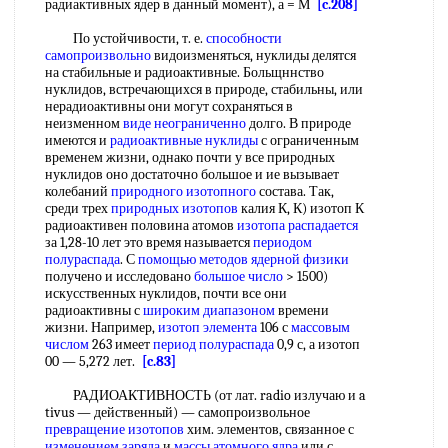
радиактивных ядер в данный момент), а = М
[c.208]
По устойчивости, т. е.
способности
самопроизвольно
видоизменяться, нуклиды делятся
на стабильные и радиоактивные. Больщннство
нуклидов, встречающихся в природе, стабильны, или
нерадиоактивны они могут сохраняться в
неизменном
виде неограниченно
долго. В природе
имеются и
радиоактивные нуклиды
с ограниченным
временем жизни, однако почти у все природных
нуклидов оно достаточно большое и ие вызывает
колебаний
природного изотопного
состава. Так,
среди трех
природных изотопов
калия К, К) изотоп К
радиоактивен половина атомов
изотопа распадается
за 1,28-10 лет это время называется
периодом
полураспада
. С
помощью методов
ядерной физики
получено и исследовано
большое число
> 1500)
искусственных нуклидов, почти все они
радиоактивны с
широким диапазоном
времени
жизни. Например,
изотоп элемента
106 с
массовым
числом
263 имеет
период полураспада
0,9 с, а изотоп
00 — 5,272 лет.
[c.83]
РАДИОАКТИВНОСТЬ (от лат. radio излучаю и a
tivus — действенный) — самопроизвольное
превращение изотопов
хим. элементов, связанное с
изменением заряда
и
массы атомного ядра
или с