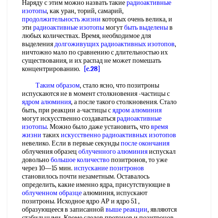
Наряду с этим можно назвать такие
радиоактивные
изотопы
, как уран, торий, самарий,
продолжительность жизни
которых очень велика, и
эти
радиоактивные изотопы
могут
быть выделены
в
любых количествах. Время, необходимое для
выделения
долгоживущих радиоактивных изотопов
,
ничтожно мало по сравнению с длительностью их
существования, и их распад не может помешать
концентрированию.
[c.28]
Таким образом
, стало ясно, что позитроны
испускаются не в момент столкновения -частицы с
ядром алюминия
, а после такого столкновения. Стало
быть, при реакции а-частицы с
ядром алюминия
могут искусственно создаваться
радиоактивные
изотопы
. Можно было даже установить, что
время
жизни
таких
искусственно радиоактивных изотопов
невелико. Если в первые секунды
после окончания
облучения образец
облученного алюминия
испускал
довольно
большое количество
позитронов, то уже
через 10—15 мин.
испускание позитронов
становилось почти незаметным. Оставалось
определить, какие именно ядра, присутствующие в
облученном образце
алюминия, испускают
позитроны. Исходное ядро АР и ядро 51 ,
образующееся в записанной
выше реакции
, являются
стабильными. Кроме следов протонов и позитронов,