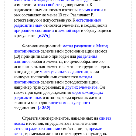
изменением
этих свойств
одновременно. К
радиоактивным относятся изотопы,
время жизни
к-
рых составляет не менее 10 сек. Различают Р.
естественную и искусственную. К
естественным
радиоактивным
относятся элементы, находящиеся в
природном состоянии
в
земной коре
и образующиеся
в результате
[c.274]
Фотоионизационный
метод разделения
.
Метод
изотопически
-селективной фотоионизации атомов
[18] принципиально пригоден для
разделения
изотопов
любого элемента, но целесообразнее его
использовать для элементов, которые трудно вводить
в подходящие
молекулярные соединения
, когда
конкурентоспособными становятся
методы
изотопически
-селективной фотодиссоциации,
например, трансурановых и
других элементов
. Он
также пригоден для разделения
короткоживущих
радиоактивных
изотопов, когда время их жизни
слишком мало для
синтеза молекулярного
соединения.
[c.362]
Стратегия экспериментов, нацеленных на
синтез
новых
изотопов, определяется в значительной
степени радиоактивными
свойствами, и,
прежде
всего
, временами жизни синтезируемых нуклидов.