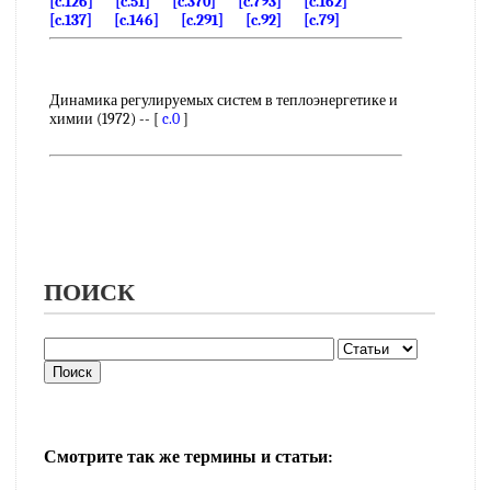
[c.126]
[c.51]
[c.370]
[c.793]
[c.162]
[c.137]
[c.146]
[c.291]
[c.92]
[c.79]
Динамика регулируемых систем в теплоэнергетике и
химии (1972) -- [
c.0
]
ПОИСК
Смотрите так же термины и статьи: