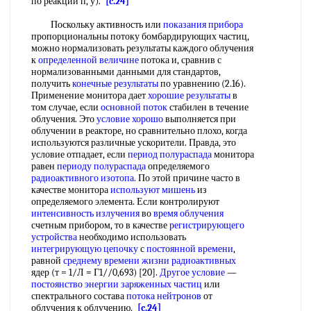
по реакции п, у).
[c.24]
Поскольку активность или
показания прибора
пропорциональны потоку бомбардирующих частиц,
можно нормализовать результаты каждого облучения
к
определенной величине
потока и, сравнив с
нормализованными данными для стандартов,
получить
конечные результаты
по уравнению (2.16).
Применение монитора дает
хорошие результаты
в
том случае, если
основной поток
стабилен в течение
облучения. Это
условие хорошо
выполняется при
облучении в реакторе, но сравнительно плохо, когда
используются различные ускорители. Правда, это
условие отпадает, если
период полураспада
монитора
равен
периоду полураспада
определяемого
радиоактивного изотопа
. По этой причине часто в
качестве монитора
используют мишень
из
определяемого элемента. Если контролируют
интенсивность излучения
во
время облучения
счетным прибором, то в качестве
регистрирующего
устройства
необходимо использовать
интегрирующую цепочку
с
постоянной времени
,
равной
среднему времени
жизни радиоактивных
ядер (т = 1/Л = Г1//0,693) [20].
Другое условие
—
постоянство энергии
заряженных частиц
или
спектрального состава
потока нейтронов
от
облучения к облучению.
[c.24]