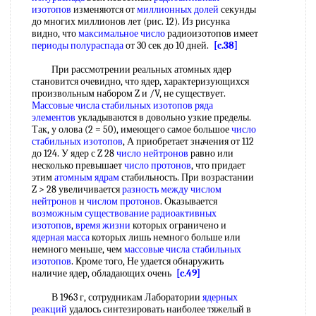
изотопов
изменяются от
миллионных долей
секунды
до многих миллионов лет (рис. 12). Из рисунка
видно, что
максимальное число
радиоизотопов имеет
периоды полураспада
от 30 сек до 10 дней.
[c.38]
При рассмотрении реальных атомных ядер
становится очевидно, что ядер, характеризующихся
произвольным набором Z и /V, не существует.
Массовые числа стабильных изотопов
ряда
элементов
укладываются в довольно узкие пределы.
Так, у олова (2 = 50), имеющего самое большое
число
стабильных изотопов
, А приобретает значения от 112
до 124. У ядер с Z 28
число нейтронов
равно или
несколько превышает
число протонов
, что придает
этим
атомным ядрам
стабильность. При возрастании
Z > 28 увеличивается
разность между
числом
нейтронов
н
числом протонов
. Оказывается
возможным существование
радиоактивных
изотопов
,
время жизни
которых ограничено и
ядерная масса
которых лишь немного больше или
немного меньше, чем
массовые числа стабильных
изотопов
. Кроме того, Не удается обнаружить
наличие ядер, обладающих очень
[c.49]
В 1963 г, сотрудникам Лаборатории
ядерных
реакций
удалось синтезировать наиболее тяжелый в