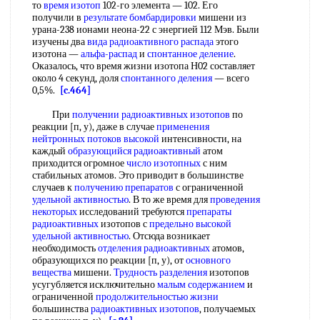
то
время изотоп
102-го элемента — 102. Его
получили в
результате бомбардировки
мишени из
урана-238 ионами неона-22 с энергией 112 Мэв. Были
изучены два
вида радиоактивного распада
этого
изотона —
альфа-распад
и
спонтанное деление
.
Оказалось, что время жизни изотопа Н02 составляет
около 4 секунд, доля
спонтанного деления
— всего
0,5%.
[c.464]
При
получении радиоактивных изотопов
по
реакции [п, у), даже в случае
применения
нейтронных
потоков высокой
интенсивности, на
каждый
образующийся радиоактивный
атом
приходится огромное
число изотопных
с ним
стабильных атомов. Это приводит в большинстве
случаев к
получению препаратов
с ограниченной
удельной активностью
. В то же время для
проведения
некоторых
исследований требуются
препараты
радиоактивных
изотопов с
предельно высокой
удельной активностью
. Отсюда возникает
необходимость
отделения радиоактивных
атомов,
образующихся по реакции [п, у), от
основного
вещества
мишени.
Трудность разделения
изотопов
усугубляется исключительно
малым содержанием
и
ограниченной
продолжительностью жизни
большинства
радиоактивных изотопов
, получаемых