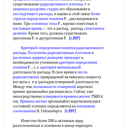
существовании
радиоактивного изотопа
, т. е.
уверенно
разделять стадии
его образования и
последующего распада
, и каково в этой связи
более
строгое
определение понятия
Р. , рассматривается
ниже. Три
основных типа
Р., хорошо известных в
настоящее время
,— это а-распад, -распад,
спонтанное
деление
. Кроме того, должны существовать
протонная Р. и двупротонная Р.
[c.227]
Критерий определения понятия
радиоактивного
распада
.
Получение радиоактивных изотопов
в
различных ядерныл
реакциях приводит
к
необходимости уточнения
критерия определения
понятия
Р. , т, е.
критерия минимальной
длительности распада. В свое время в
число
радиоактивных
превращений включались попросту
все акты а- и р-распадов измеримой длительности.
Между тем,
возможности измерений
коротких
времен чрезвычайно расширились. Сейчас уже
непосредственно
измеряются времена жизни
TSilO ii
сек.
Времена жизни
чрезвычайно короткоживущих
состояний успешно определяются на
основании
соотношения
В. Гейзенберга
[c.227]
Известно более 200 а-активных ядер,
расположенных в основном в конце нериодич.