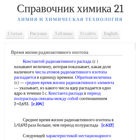
Справочник химика 21
ХИМИЯ И ХИМИЧЕСКАЯ ТЕХНОЛОГИЯ
Статьи
Рисунки
Таблицы
О сайте
English
Время жизни радиоактивного изотопа
Константой радиоактивного распада
(с )
называют величину, которая показывает, какая доля
наличного
числа атомов
радиоактивного изотопа
распадается
в единицу времени.
Обратная величина
(с) —
среднее время жизни
радиоактивного элемента
— указывает, из какого числа ядер распадается одно
ядро в течение 1 с.
Константа распада
и
период
полураспада
связаны между
собой
соотношением
2=0,693.
[c.104]
Среднее время жизни радиоактивного изотопа в
1/0,693 раза больше, чем период полураспада
[c.612]
Следующей
характеристикой нестационарного