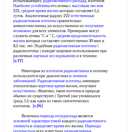
испытывающих,
радиоактивного распада
, изотопов.
Наиболее устойчивы
его атомы с
массовым числом
222,
среднее время жизни
которых составляет 5,5
суток. Аналогичные радону-222
естественные
радиоактивные изотопы
сравнительно
немногочисленны, но искусственное их
получение
возможно
для всех элементов. Примерами могут
служить атомы "С и " С,
средняя продолжительность
жизни
которых составляет соответственно 30 мин и
8,5 тыс. лет. Подобные
радиоактивные изотопы
(
радиоизотопы ) находят широкое использование при
различных
научных исследованиях
и в технике.
[c.77]
Некоторые из
изотопов радиоактивны
и поэтому
используются при диагностике и
лечении
заболеваний
.
Радиоактивные изотопы
, имеющие
относительно
короткое время
жизни, получают
искуственно
. (Конечно, такие изотопы в природе
обычно не существуют.) Тритий уже упоминался
(разд. 1.1) как один из таких синтетических
изотопов.
[c.24]
Величина
периода полураспада
является
основной характеристикой
каждого
радиоактивного
элемента
и
определяет время
его жизни.
Периоды
полураспада
всех известных
радиоактивных