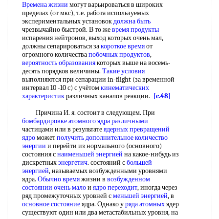
Времена жизни
могут варьироваться в широких
пределах (от мкс), т.е. работа используемых
экспериментальных установок
должна быть
чрезвычайно быстрой. В то же
время продукты
испарения нейтронов, выход которых очень мал,
должны сепарироваться за
короткое время
от
огромного количества
побочных продуктов
,
вероятность образования
которых выше на восемь-
десять порядков величины.
Такие условия
выполняются при сепарации in-flight (за временной
интервал 10 -10 с) с учётом
кинематических
характеристик
различных каналов реакции.
[c.48]
Причина И. я. состоит в следующем. При
бомбардировке атомного
ядра различными
частицами или в результате
ядерных превращений
ядро
может
получить дополнительное
количество
энергии
и перейти из нормального (основного)
состояния с
наименьшей энергией
на какое-нибудь из
дискретных
энергетич
. состояний с
большей
энергией
, называемых возбужденными уровнями
ядра.
Обычно время
жизни в
возбужденном
состоянии
очень мало
и
ядро переходит
, иногда через
ряд промежуточных уровней с
меньшей энергией
, в
основное состояние
ядра. Однако у
ряда атомных
ядер
существуют один или два метастабильных уровня, на