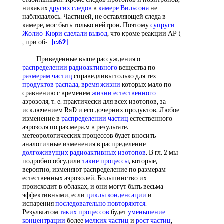
никаких
других следов
в
камере Вильсона
не
наблюдалось. Частицей, не оставляющей следа в
камере, мог быть только нейтрон. Поэтому
супруги
Жолио-Кюри
сделали вывод
, что кроме реакции АР (
, при об-
[c.62]
Приведенные выше рассуждения о
распределении радиоактивного
вещества по
размерам частиц
справедливы только для тех
продуктов распада
,
время жизни
которых мало по
сравнению с временем
жизни естественного
аэрозоля, т. е. практически для всех изотопов, за
исключением RaD и его дочерних продуктов. Любое
изменение в
распределении частиц
естественного
аэрозоля по раз.мера.м в результате.
метеорологических процессов будет вносить
аналогичные изменения в распределение
долгоживущих радиоактивных изотопов
. В гл. 2 мы
подробно обсудили
такие процессы
, которые,
вероятно, изменяют распределение по размерам
естественных аэрозолей. Большинство их
происходит в облаках, и они могут быть весьма
эффективными, если
циклы конденсации
и
испарения
последовательно повторяются
.
Результатом
таких процессов
будет
уменьшение
концентрации
более
мелких частиц
и
рост частиц
,