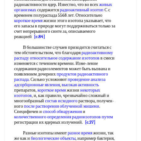
радиоактивности ядер. Известно, что во всех
живых
организмах
содержится
радиоактивный изотоп
С с
временем полураспада 5568 лет. Относительно
короткое время
жизни этого изотопа указывает, что
его запасы в природе могут поддерживаться только за
счет непрерывного синте.за, описываемого
реакцией
[c.84]
В большинстве случаев приходится считаться с
тем обстоятельством, что благодаря
радиоактивному
распаду
относительное содержание изотопов
в смеси
изменяется с течением времени. Изме-ление
содержания радиоэлементов может быть вызвана и
появлением дочерних
продуктов радиоактивного
распада
. Сильно усложняют
проведение анализа
адсорбционные явления
,
высокая активность
препаратов,
короткое время
жизни
некоторых
изотопов
, и, как правило, чрезвычайно сложный и
многообразный
состав исходного
раствора, получен-
иого
после растворения
облученной мишени
.
Специфичен и
способ обнаружения
и
количественного определения
радиоизотопов путем
регистрации их ядерных излучений.
[c.27]
Разные изотопы имеют
разное время
жизни, так
же как и
биологические объекты
, иапример бактерия,