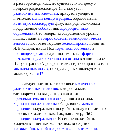
в растворе сводилась, по существу, к вопросу о
природе радиоколлоидов (т. е. могут ли
радиоактивные элементы
, присутствующие в
ничтожно
малых концентрациях
, образовывать
истинную коллоидную
фазу, или радиоколлоиды
представляют
собой
лишь
адсорбционные
образования
), то теперь, на современном уровне
наших знаний,
вопрос состояния
микроколичеств
вещества
включает гораздо
более широкие
понятия.
И. Е. Старик писал Под
термином состояние
в
настоящее время
следует понимать все
формы
нахождения
радиоактивного изотопа
в данной фазе.
В случае раство-V ров речь может идти о простых или
комплексных ионах
, нейтраль- J пыx молекулах и
коллоидах .
[c.17]
Следует помнить, что весовое
количество
радиоактивных изотопов
, которое можно
единовременно выделить, зависит от
продолжительности жизни
данного изотопа.
Радиоактивные изотопы
, обладающие
малым
периодом
полураспада, могут быть получены лишь в
невесомых количествах. Так, например, ТЬС с
периодом полураспада
3-10 сек. не может быть
выделен в заметных количествах вследствие
чрезвычайно малой
продолжительности жизни
.