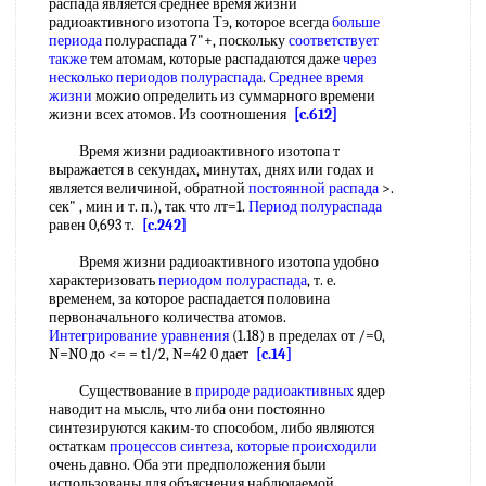
распада является среднее время жизни
радиоактивного изотопа Тэ, которое всегда
больше
периода
полураспада 7"+, поскольку
соответствует
также
тем атомам, которые распадаются даже
через
несколько
периодов полураспада
.
Среднее время
жизни
можио определить из суммарного времени
жизни всех атомов. Из соотношения
[c.612]
Время жизни радиоактивного изотопа т
выражается в секундах, минутах, днях или годах и
является величиной, обратной
постоянной распада
>.
сек" , мин и т. п.), так что лт=1.
Период полураспада
равен 0,693 т.
[c.242]
Время жизни радиоактивного изотопа удобно
характеризовать
периодом полураспада
, т. е.
временем, за которое распадается половина
первоначального количества атомов.
Интегрирование уравнения
(1.18) в пределах от /=0,
N=N0 до <= = tl/2, N=42 0 дает
[c.14]
Существование в
природе радиоактивных
ядер
наводит на мысль, что либа они постоянно
синтезируются каким-то способом, либо являются
остаткам
процессов синтеза
,
которые происходили
очень давно. Оба эти предположения были
использованы для объяснения наблюдаемой