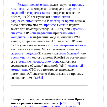
Реакции первого типа
нельзя изучить
простыми
химическими
методам и поэтому для
получения
сведений
о
скоростях таких
процессов в течение
последних 20 лет с успехом
применяются
радиоактивные
изотопы. В
последнее время
, однако,
было показано, что эти
процессы можно
изучать
также при помогци метода ЭПР. Так, при
изучении
спектра
ЭПР
иона нафталина
при
различных
концентрациях
нафталина Уорд и Вейссман 1241
нашли, что разрешенность СТС спектра ЭПР иона
СюН существенно зависит от
концентрации молекул
нафталина в системе. Можно показать, что если
скорость процесса
(2) становится
столь большой
, что
время жизни
т одного аниона (СюНв) до вступления
его в
реакцию переноса электрона
становится
сравнимым с обратной шириной (АН )-
отдельной
компоненты
СТС, то в некотором интервале
изменения АЛ она может быть связана с т простым
соотношением
[c.161]
Смотреть страницы где упоминается термин
Время
жизни радиоактивного изотопа
:
[c.10]
[c.51]