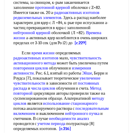
системы, за свинцом, к-рым заканчивается
заполнение
протонной ядерной
оболочки с Z=82.
Имеется также ок. 20 а-
радиоактивных изотопов
редкоземельных элементов
. Здесь а-распад наиболее
характерен для ядер с Л =84, к-рые при испускании а-
частиц превращаются в ядра с заполненной
нейтронной ядерной
оболочкой (Л =82).
Времена
жизни
а-активных ядер колеблются в очень широких
пределах от 3-10 сек (для Po i2) до
[c.229]
Если
время жизни
определяемых
радиоактивных изотопов
мало,
чувствительность
активационного метода
может быть увеличена путем
повторения циклов
облучения и
измерения
активности
. Рис. 6.1, взятый из работы
Эйше
, Берри и
Роудса [71, показывает теоретическое
увеличение
чувствительности
в зависимости от
постоянных
распада
и
числа циклов
облучения и счета.
Метод
повторной
циркуляции авторы проверили также на
суспензированном образце. Альтернативой
методу
циклов
является
использование стационарного
потока анализируемого раствора с
последовательным
включением
и выключением
нейтронного пучка
и
счетчиков. В случае
необходимости анализ
проводится с
учетом периода
полураспада [8]
определяемых изотопов.
[c.216]