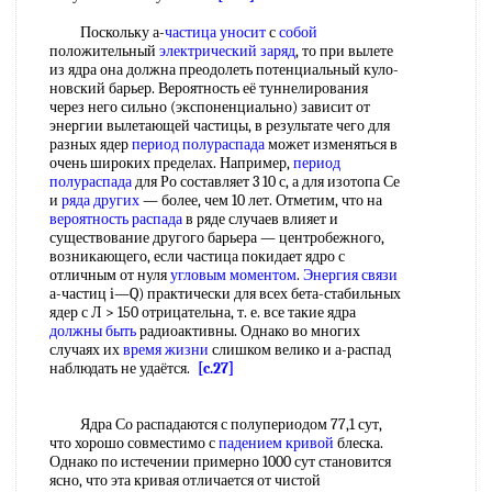
Поскольку а-
частица уносит
с
собой
положительный
электрический заряд
, то при вылете
из ядра она должна преодолеть потенциальный куло-
новский барьер. Вероятность её туннелирования
через него сильно (экспоненциально) зависит от
энергии вылетающей частицы, в результате чего для
разных ядер
период полураспада
может изменяться в
очень широких пределах. Например,
период
полураспада
для Ро составляет 3 10 с, а для изотопа Се
и
ряда других
— более, чем 10 лет. Отметим, что на
вероятность распада
в ряде случаев влияет и
существование другого барьера — центробежного,
возникающего, если частица покидает ядро с
отличным от нуля
угловым моментом
.
Энергия связи
а-частиц i—Q) практически для всех бета-стабильных
ядер с Л > 150 отрицательна, т. е. все такие ядра
должны быть
радиоактивны. Однако во многих
случаях их
время жизни
слишком велико и а-распад
наблюдать не удаётся.
[c.27]
Ядра Со распадаются с полупериодом 77,1 сут,
что хорошо совместимо с
падением кривой
блеска.
Однако по истечении примерно 1000 сут становится
ясно, что эта кривая отличается от чистой