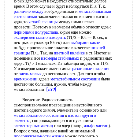
к-рых ядро может находиться относительно долгое
время. В этом случае и будет наблюдаться И. я. Т. к.
различие между
возбужденными и
метастабильными
состояниями
заключается только во времени жизни
ядра, то
четкой границы
между ними нельзя
провести. Поэтому к изомерам обычно относят ядра с
периодами полураспада
, к-рые еще можно
экспериментально измерить
(T1/2 = 10 i — 10 сек, в
нек-рых случаях до 10 сек) или
выбирают какое
-
нибудь произвольное значение в качестве
нижней
границы
Ti/.,. Так, на
цветной вклейке
в ст. Изотопы
помещены все
изомеры стабильных
п радиоактивных
ядер с Ti/ > 1 миллисек. Из таблицы видно, что Т1/2
У изомеров может иметь самые
различные значения
от
очень малых
до нескольких лет. Для того чтобы
время жизни
ядра в
метастабильном состоянии
было
достаточно большим, нужно, чтобы между
метастабильным
[c.79]
Введение. Радиоактивность —
самопроизвольное превращение неустойчивого
изотопа одного химич. элемента из основного или
метастабильного состояния
в
пзотоп
другого
элемента
, сопровождающееся испусканием
элементарных частиц
или ядер (напр.,
альфа-частиц
).
Вопрос о том, начиная с какой минимальной
продолжительности жизни
можно говорить о