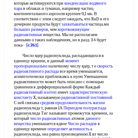
которые активируются при
конденсации водяного
пара
в облаках и туманах, например частиц
континентального аэрозоля крупнее 0,1 мк. В
соответствии с этим следует ожидать, что RaD и его
дочерние продукты будут
захватываться
частица.ми
больших размеров
, чем
короткоживущие
радиоактивные
вещества. Мы не располагаем
данными о таких наблюдениях, но в разд. 3.4 будет
пока-
[c.261]
Число ядер радионуклида, распадающихся в
единицу вршени, в данный
момент
пропорционально
наличному числу ядер, т е
скорость
радиоактивного распада
все время уменьшается,
асимптотически приближаясь к нулю Уменьшение
радиактивности может быть описано с помощью
(равнения в дифферощиальной форме Каждый
радиоактивный изотоп
имеет
характеристическую
константу
X, называемую
радиоактивной постоянной
С ней связана
средняя продолжительность жизни
радионуклида т, равная 1А
Периодом полураспада
радионуклида Тиг называют промежуток времени, за
который
число радиоактивных
атомов
данного
вещества
уменьшается вдвое
Число распадов
в
единицу времени
определяет активность
а
радионуклида, она равна произведению X ял число