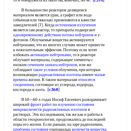
то и обнаружить их было бы, конечно, легче.
[c.270]
В большинстве реакторов делящимся
материалом является уран, а графит или вода
(обычная или тяжелая) применяются в качестве
замедлителей [7]. Когда
источником излучения
является сам реактор, то препараты подвергают
одновременному действию
потока нейтронов
и у-
фотонов. Облучаемые вещества активируются
нейтронами, что во многих случаях может привести
к нежелательным эффектам. Поэтому если хотят
избежать
активации нейтронами
, то в реакторе
облучают материалы, содержащие элементы с
низким
сечением захвата нейтронов
, или же
соблюдают
такие условия
облучения, при которых
возникающие
радиоактивные изотопы
имеют
малые
времена
жизни. К таким материалам
относятся
соединения
, состоящие из углерода, водорода,
кислорода и азота.
[c.368]
В 50—60-х годах Иосиф Евсеевич разворачивает
широкий
фронт работ
по
изучению состояния
микроколичеств радиоактивных изотопов
в
растворах. Эти исследования, так же как и работы в
области геохронологии, продолжались до последней
поры его жизни. Если раньше, на заре радиохимии,
проблема состояния
ультрамалых
количеств вещества