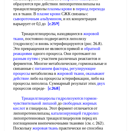
образуются при действии липопротеинлипазы на
триацилглицеролы
плазмы крови
в
период перехода
их в ткани. В
плазме крови
СЖК связаны с
сывороточным альбумином
, и их концентрация
варьирует от 0,1 до
[c.259]
Триацилглицеролы, находящиеся в
жировой
ткани
, постоянно подвергаются липолизу
(гидролизу) и вновь эстерифицируются (рис. 26.8).
Эти превращения не являются прямой и
обратной
реакциями
одного процесса. Они протекают по
разным путям
с участием различных реактантов и
ферментов. Многие метаболические, гормональные и
связанные с
питанием факторы
,
регулирующие
процессы
метаболизма в
жировой ткани
,
оказывают
действие
либо на процессы эстерификации, либо на
процессы липолиза. Суммарный результат этих
двух
процессов опреде-
[c.268]
Триацилглицеролы гидролизуются
гормон-
чувствительной липазой
до
свободных жирных
кислот
и глицерола. Этот фермент отличается от
липопротеинлипазы,
катализирующей гидролиз
липопротеиновых триацилглицеролов перед их
поглощением внепеченочными тканями (см. с. 262).
Поскольку
жировая ткань
практически не способна