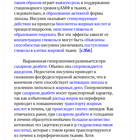
таким образом
играет
важную роль
в поддержании
стационарного уровня цАМФ в тканях, а
следовательно, и
образовании активной
формы
липазы. Инсулин оказывает
стимулирующее
действие
на процессы
биосинтеза жирных кислот
и
триацилглицеролов,
окисление глюкозы
и
образование пирувата
. Все эти эффекты зависят от
концентрации глюкозы
и могут бьггь
объяснены
способностью
инсулина увеличивать
поступление
глюкозы
в
клетки жировой
ткани.
[c.356]
Выраженная гиперлипемия развивается при
сахарном диабете
. Обычно она
сопровождается
ацидозом
. Недостаток инсулина приводит к
снижению фосфодиэстеразной активности, что в
конечном счете способствует
активации липазы
и
усилению липолиза в
жировых депо
. Гиперлипемия
при
сахарном диабете
носит транспортный характер,
так как избыточный
распад жиров
на периферии
приводит к повышенному
транспорту жирных
кислот
в печень, где
происходит синтез
липидов. Как
отмечалось ранее, при
сахарном диабете
и голодании
в печени образуется необычно
большое количество
кетоновых тел (ацетоуксусная и р-
гидроксимасляная
кислоты
), которые с током крови транспортируются
из печени к периферическим тканям. Хотя