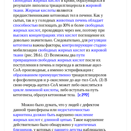
свободных жирных кислот
в крови, образующихся в
результате липолиза триацилглицерола в
жировой
ткани
.
Жирные кислоты
являются
предшественниками кетоновых тел в печени. Как у
сытых, так и у голодных
животных печень
обладает
способностью
поглощать до 30% и более
свободных
жирных кислот
, проходящих через нее, поэтому при
высоких концентрациях
этих кислот
поглощение их
довольно значительно. Следовательно, для
регуляции
кетогенеза
важны факторы,
контролирующие стадию
мобилизации
свободных жирных кислот
из
жировой
ткани
(рис. 28.6). (2) Возможны два
пути
превращения
свободных жирных кислот
после их
поступления в печень и перехода в активные ацил-
СоА-производные, а именно эстерификация с
образованием преимущественно
триацилглицеролов
и фосфолипидов и р-окисление до аце-тил-СоА. (3) В
свою очередь ацетил-СоА может либо окисляться в
цикле лимонной кислоты
, либо вступать на путь
кетогенеза, образуя кетоновые тела.
[c.292]
Можно было думать, что у людей с дефектом
данной трансферазы или
недостаточностью
карнитина
должно быть
нарушено
окисление
жирных кислот
с
длинной цепью
. Такое нарушение
действительно было обнаружено у
идентичных
близнецов
, у которых с
раннего детства
наблюдались