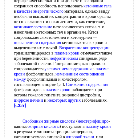
периферические ткани при диабете и голодании
сохраняют способность использовать
кетоновые тела
в
качестве энергетического
материала, однако ввиду
необычно высокой их концентрации в крови органы
не справляются с их окислением и, как следствие,
возникает состояние
патологического кетоза, т. е.
накопление кетоновых тел в организме. Кетоз
сопровождается кетонемией и кетонурией —
повышением содержания
кетоновых тел в крови и
выделением их с мочой.
Возрастание концентрации
триацилглицеролов в
плазме крови
отмечается также
при беременности,
нефротическом
синдроме, ряде
заболеваний печени. Гиперлипемия, как правило,
сопровождается
увеличением содержания
в
плазме
крови
фосфолипидов,
изменением соотношения
между
фосфолипидами и холестеролом,
составляющем в норме 1,5 1.
Снижение содержания
фосфолипидов в
плазме крови
наблюдается при
остром тяжелом гепатите, жировой дистрофии,
циррозе печени
и
некоторых других
заболеваниях.
[c.357]
Свободные жирные кислоты
(
неэстерифициро
-
ванные
жирные кислоты
) поступают в
плазму крови
в результате липолиза триацилглицеролов,
катализируемого липазой в
жировой ткани
, или