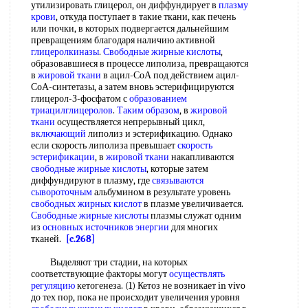
утилизировать глицерол, он диффундирует в
плазму
крови
, откуда поступает в такие ткани, как печень
или почки, в которых подвергается дальнейшим
превращениям благодаря наличию активной
глицеролкиназы
.
Свободные жирные кислоты
,
образовавшиеся в процессе липолиза, превращаются
в
жировой ткани
в ацил-СоА под действием ацил-
СоА-синтетазы, а затем вновь эстерифицируются
глицерол-З-фосфатом с
образованием
триацилглицеролов
.
Таким образом
, в
жировой
ткани
осуществляется непрерывный цикл,
включающий
липолиз и эстерификацию. Однако
если скорость липолиза превышает
скорость
эстерификации
, в
жировой ткани
накапливаются
свободные жирные кислоты
, которые затем
диффундируют в плазму, где
связываются
сывороточным
альбумином в результате уровень
свободных жирных кислот
в плазме увеличивается.
Свободные жирные кислоты
плазмы служат одним
из
основных источников энергии
для многих
тканей.
[c.268]
Выделяют три стадии, на которых
соответствующие факторы могут
осуществлять
регуляцию
кетогенеза. (1) Кетоз не возникает in vivo
до тех пор, пока не происходит увеличения уровня