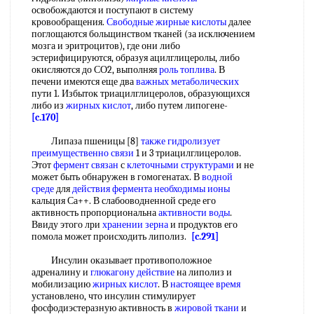
освобождаются и поступают в систему
кровообращения.
Свободные жирные кислоты
далее
поглощаются больщинством тканей (за исключением
мозга и эритроцитов), где они либо
эстерифицируются, образуя ацилглицеролы, либо
окисляются до СО2, выполняя
роль топлива
. В
печени имеются еще два
важных метаболических
пути 1. Избыток триацилглицеролов, образующихся
либо из
жирных кислот
, либо путем липогене-
[c.170]
Липаза пшеницы [8]
также гидролизует
преимущественно связи
1 и 3 триацилглицеролов.
Этот
фермент связан
с
клеточными структурами
и не
может быть обнаружен в гомогенатах. В
водной
среде
для
действия фермента
необходимы ионы
кальция Са++. В слабооводненной среде его
активность пропорциональна
активности воды
.
Ввиду этого лри
хранении зерна
и продуктов его
помола может происходить липолиз.
[c.291]
Инсулин оказывает противоположное
адреналину и
глюкагону действие
на липолиз и
мобилизацию
жирных кислот
. В
настоящее время
установлено, что инсулин стимулирует
фосфодиэстеразную активность в
жировой ткани
и