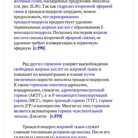
желчных солей
, насыщенных продуктами липолиза
(см. рис. 15.34). Так как
гидролиз вторичной
эфирной
связи
в триацилглицероле затруднен, можно
предположить, что
перевариванию
триацилглицерола
предшествует удаление
терминальных
жирных кислот
с образованием 2-
моноацилглицерола
. Поскольку последняя
жирная
кислота связана
вторичной
эфирной связью
, ее
удаление требует изомеризации в первичную
эфирную
[c.290]
Ряд
других гормонов
ускоряет высвобождение
свободных жирных кислот
из
жировой ткани
и
повышает их концентрацию в плазме
путем
увеличения
скорости липолиза триацилглицеролов.
К таким
гормонам относятся
адреналин,
норадреналин, глюкагон,
адренокортикотропный
гормон
(АКТГ), а- и Р-
меланоцитстимулирующий
гормон
(МСГ), тирео-
тропный гормон
(ТТГ),
гормон
роста
(ГР) и вазопрессин. Многие из этих
гормонов
являются
активаторами
гормон-чувствительной
липазы
. Для опти-
[c.270]
Триацилглицерол
жировой ткани
служит
главным топливным
резервом организма
. После его
гидролиза (липолиза)
жирные кислоты