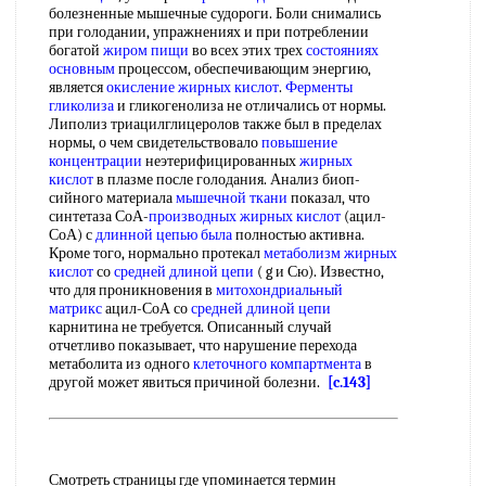
болезненные мышечные судороги. Боли снимались
при голодании, упражнениях и при потреблении
богатой
жиром пищи
во всех этих трех
состояниях
основным
процессом, обеспечивающим энергию,
является
окисление жирных кислот
.
Ферменты
гликолиза
и гликогенолиза не отличались от нормы.
Липолиз триацилглицеролов также был в пределах
нормы, о чем свидетельствовало
повышение
концентрации
неэтерифицированных
жирных
кислот
в плазме после голодания. Анализ биоп-
сийного материала
мышечной ткани
показал, что
синтетаза СоА-
производных жирных кислот
(ацил-
СоА) с
длинной цепью
была
полностью активна.
Кроме того, нормально протекал
метаболизм жирных
кислот
со
средней длиной цепи
( g и Сю). Известно,
что для проникновения в
митохондриальный
матрикс
ацил-СоА со
средней длиной цепи
карнитина не требуется. Описанный случай
отчетливо показывает, что нарушение перехода
метаболита из одного
клеточного компартмента
в
другой может явиться причиной болезни.
[c.143]
Смотреть страницы где упоминается термин