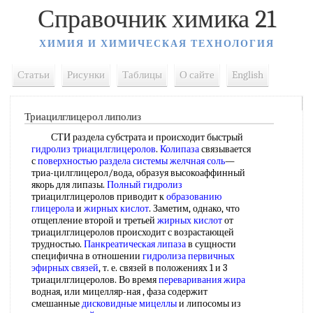
Справочник химика 21
ХИМИЯ И ХИМИЧЕСКАЯ ТЕХНОЛОГИЯ
Статьи
Рисунки
Таблицы
О сайте
English
Триацилглицерол липолиз
СТИ раздела субстрата и происходит быстрый
гидролиз триацилглицеролов
.
Колипаза
связывается
с
поверхностью раздела системы
желчная соль
—
триа-цилглицерол/вода, образуя высокоаффинный
якорь для липазы.
Полный гидролиз
триацилглицеролов приводит к
образованию
глицерола
и
жирных кислот
. Заметим, однако, что
отщепление второй и третьей
жирных кислот
от
триацилглицеролов происходит с возрастающей
трудностью.
Панкреатическая липаза
в сущности
специфична в отношении
гидролиза первичных
эфирных связей
, т. е. связей в положениях 1 и 3
триацилглицеролов. Во время
переваривания жира
водная, или мицелляр-ная , фаза содержит
смешанные
дисковидные мицеллы
и липосомы из