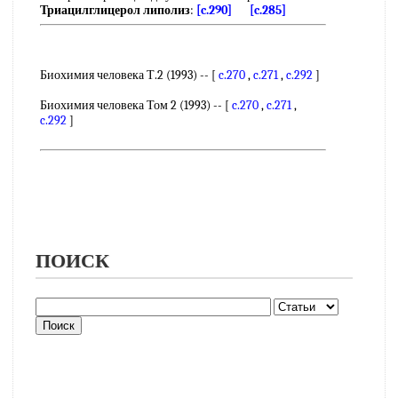
Триацилглицерол липолиз
:
[c.290]
[c.285]
Биохимия человека Т.2 (1993) -- [
c.270
,
c.271
,
c.292
]
Биохимия человека Том 2 (1993) -- [
c.270
,
c.271
,
c.292
]
ПОИСК