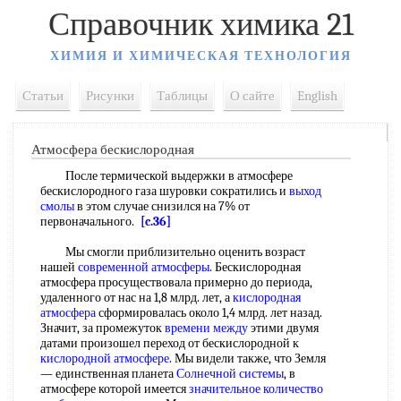
Справочник химика 21
ХИМИЯ И ХИМИЧЕСКАЯ ТЕХНОЛОГИЯ
Статьи
Рисунки
Таблицы
О сайте
English
Атмосфера бескислородная
После термической выдержки в атмосфере
бескислородного газа шуровки сократились и
выход
смолы
в этом случае снизился на 7% от
первоначального.
[c.36]
Мы смогли приблизительно оценить возраст
нашей
современной атмосферы
. Бескислородная
атмосфера просуществовала примерно до периода,
удаленного от нас на 1,8 млрд. лет, а
кислородная
атмосфера
сформировалась около 1,4 млрд. лет назад.
Значит, за промежуток
времени между
этими двумя
датами произошел переход от бескислородной к
кислородной атмосфере
. Мы видели также, что Земля
— единственная планета
Солнечной системы
, в
атмосфере которой имеется
значительное количество