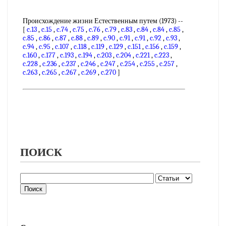
Происхождение жизни Естественным путем (1973) --
[
c.13
,
c.15
,
c.74
,
c.75
,
c.76
,
c.79
,
c.83
,
c.84
,
c.84
,
c.85
,
c.85
,
c.86
,
c.87
,
c.88
,
c.89
,
c.90
,
c.91
,
c.91
,
c.92
,
c.93
,
c.94
,
c.95
,
c.107
,
c.118
,
c.119
,
c.129
,
c.151
,
c.156
,
c.159
,
c.160
,
c.177
,
c.193
,
c.194
,
c.203
,
c.204
,
c.221
,
c.223
,
c.228
,
c.236
,
c.237
,
c.246
,
c.247
,
c.254
,
c.255
,
c.257
,
c.263
,
c.265
,
c.267
,
c.269
,
c.270
]
ПОИСК