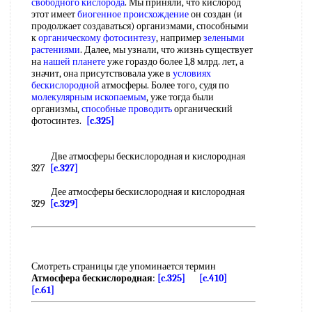
свободного кислорода
. Мы приняли, что кислород
этот имеет
биогенное происхождение
он создан (и
продолжает создаваться) организмами, способными
к
органическому фотосинтезу
, например
зелеными
растениями
. Далее, мы узнали, что жизнь существует
на
нашей планете
уже гораздо более 1,8 млрд. лет, а
значит, она присутствовала уже в
условиях
бескислородной
атмосферы. Более того, судя по
молекулярным ископаемым
, уже тогда были
организмы,
способные проводить
органический
фотосинтез.
[c.325]
Две атмосферы бескислородная и кислородная
327
[c.327]
Дее атмосферы бескислородная и кислородная
329
[c.329]
Смотреть страницы где упоминается термин
Атмосфера бескислородная
:
[c.325]
[c.410]
[c.61]