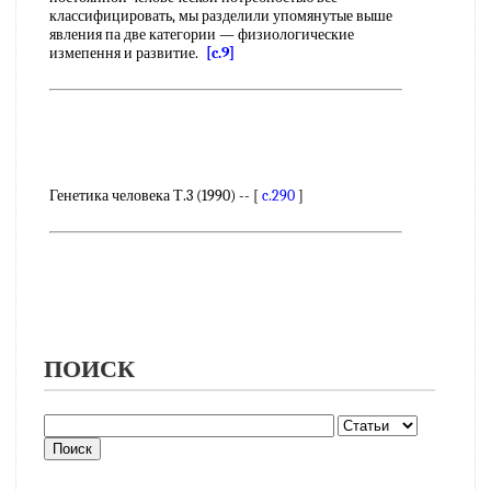
классифицировать, мы разделили упомянутые выше
явления па две категории — физиологические
измепення и развитие.
[c.9]
Генетика человека Т.3 (1990) -- [
c.290
]
ПОИСК