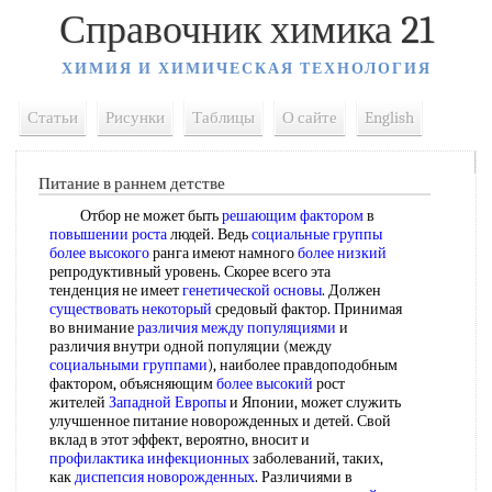
Справочник химика 21
ХИМИЯ И ХИМИЧЕСКАЯ ТЕХНОЛОГИЯ
Статьи
Рисунки
Таблицы
О сайте
English
Питание в раннем детстве
Отбор не может быть
решающим фактором
в
повышении роста
людей. Ведь
социальные группы
более высокого
ранга имеют намного
более низкий
репродуктивный уровень. Скорее всего эта
тенденция не имеет
генетической основы
. Должен
существовать некоторый
средовый фактор. Принимая
во внимание
различия между популяциями
и
различия внутри одной популяции (между
социальными группами
), наиболее правдоподобным
фактором, объясняющим
более высокий
рост
жителей
Западной Европы
и Японии, может служить
улучшенное питание новорожденных и детей. Свой
вклад в этот эффект, вероятно, вносит и
профилактика инфекционных
заболеваний, таких,
как
диспепсия новорожденных
. Различиями в