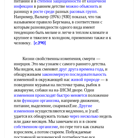
питании и в
степени защищенности
от
кишечной
инфекции
в раннем детстве
можно объяснить
и
разницу в
росте среди
разных
расовых групп
.
Например, Вальтер (1976) [930] показал, что так
называемое правило Бергмана, в соответствии с
которым разновидности одного вида имеют
тенденцию быть мельче и легче в теплом климате и
крупнее и тяжелее в холодном, применимо также и к
человеку.
[c.290]
Кизни свойственны измепения, смерти —
инерция. Это мы узнаем с самого раннего детства.
Мы видим, как сменяют
друг друга
времена года
, и
обнаруживаем
закономерную последовательность
изменений в окружающей нас
живой природе
— в
поведении муравья на листочке травы, рыбок в
аквариуме, собаки на на-1НСМ дворе. Одни
изменения происходят
быстро меняется
положение
или
функции организма
, например движение,
питание, выделение, снаривахЕие.
Другие
изменения
осуществляются медленно, и ]галЕ
удается их обнаружить только
через несколько
недель
или даже месяцев. Мы замечаем их и в своем
собственном организме
, по гере того как сначала
взрослеем, а потом стареем. Побуждаемые
постоянной человеческой потребностью все