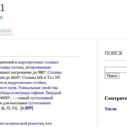
1
Я
nglish
ПОИСК
динений в
жаропрочных сплавах
плавы титана
,
легированные
вают нагревание до 980°.
Сплавы
ния
до 1650°. Сплавы ЫЬ и Та с НГ
тся,
коррозионно стойки
,
ного нуля
.
Уникальные свойства
арбида
и
нитрида гафния
.
Твердый
Смотрите
 4000°, — самый
тугоплавкий
ли для выплавки
тугоплавких
16, 72, 73].
[c.309]
Тигли
ристаллической решетки
, что