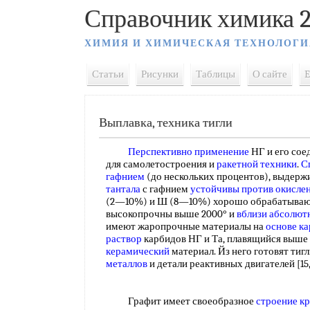
Справочник химика 2
ХИМИЯ И ХИМИЧЕСКАЯ ТЕХНОЛОГИ
Статьи
Рисунки
Таблицы
О сайте
E
Выплавка, техника тигли
Перспективно применение
НГ и его сое
для самолетостроения и
ракетной техники
.
С
гафнием
(до нескольких процентов), выдержи
тантала
с гафнием
устойчивы против окисле
(2—10%) и Ш (8—10%) хорошо обрабатываю
высокопрочны выше 2000° и
вблизи абсолют
имеют жаропрочные материалы на
основе к
раствор
карбидов НГ и Та, плавящийся выше
керамический
материал. Йз него готовят тиг
металлов
и детали реактивных двигателей [15, 
Графит имеет своеобразное
строение к