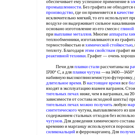
обеспечивает ему успешное применение в
эл
промышленности
. Без графита не обходитс
производство
, где он применяется в
качестве
исключительно мягкий, то его используют пр
воздухе он выдерживает сильное накаливание
основано изготовление из его смеси с
глиной
при
выплавке металлов
. Многие
аппараты хи
теплообменники, изготавливаются из графит
термостойкостью и
химической стойкостью
,
теплоту. Благодаря
этим свойствам
графит я
реактивной техники
. Графит — очень хорош
Печи для
плавки стали
рассчитаны на
ра
1700° С, а для
плавки чугуна
—на 1400—1450° 
набивную высокоглнноземистую футеровку,
длительное время
. В
настоящее время
все
бо
входят в эксплуатацию взамен вагранок. Ст
тигельных печах
ниже, чем в вагранках, на 2
зависимости от состава исходной шихты) п
тигельных печах
можно получить
любую
мар
синтетического
чугуна, выплавляемого из ш
содержанием стальных отходов без использ
чугунов
. Для доведения химического состава
кремнию и марганцу используются порошок 
силикокальций
и ферромарганец. Для
получе