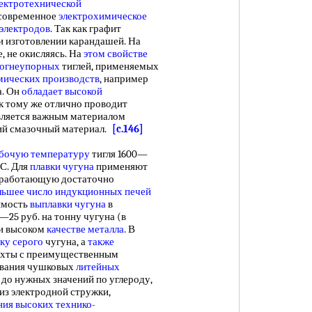
ектротехнической
я современное
электрохимическое
 электродов
. Так как графит
и изготовлении карандашей. На
, не окисляясь. На
этом свойстве
 огнеупорных
тиглей, применяемых
мических производств
, например
а. Он
обладает высокой
 к тому же отлично проводит
вляется важным материалом
ий смазочный материал.
[c.146]
бочую температуру
тигля 1600—
С. Для
плавки чугуна
применяют
 работающую достаточно
льшее число
индукционных печей
оимость
выплавки чугуна
в
0—25 руб. на тонну чугуна (в
ри высоком
качестве металла
. В
ку серого
чугуна, а
также
ихты с преимущественным
ования чушковых
литейных
 до нужных значений по углероду,
из электродной стружки,
ния высоких
технико-