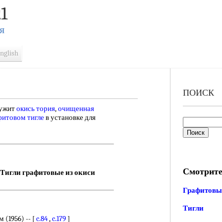
1
Я
nglish
ПОИСК
ужит
окись тория
,
очищенная
фитовом тигле
в установке для
Смотрите
Тигли графитовые из окиси
Графитовы
Тигли
(1956) -- [
c.84
,
c.179
]