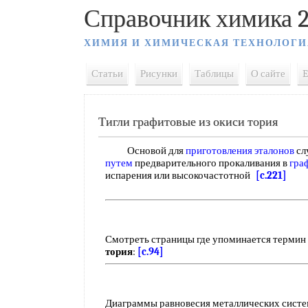
Справочник химика 2
ХИМИЯ И ХИМИЧЕСКАЯ ТЕХНОЛОГИ
Статьи
Рисунки
Таблицы
О сайте
E
Тигли графитовые из окиси тория
Основой для
приготовления эталонов
сл
путем
предварительного прокаливания в
гра
испарения или высокочастотной
[c.221]
Смотреть страницы где упоминается термин
тория
:
[c.94]
Диаграммы равновесия металлических систем 