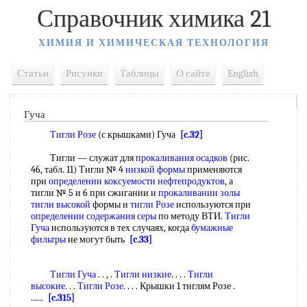
Справочник химика 21
ХИМИЯ И ХИМИЧЕСКАЯ ТЕХНОЛОГИЯ
Статьи
Рисунки
Таблицы
О сайте
English
Гуча
Тигли Розе
(с крышками) Гуча
[c.32]
Тигли — служат для
прокаливания осадков
(рис.
46, табл. 11) Тигли № 4
низкой формы
применяются
при
определении коксуемости нефтепродуктов
, а
тигли № 5 и 6 при сжигании и
прокаливании золы
тигли высокой
формы и
тигли Розе
используются при
определении содержания серы
по методу ВТИ.
Тигли
Гуча
используются в тех случаях, когда
бумажные
фильтры
не могут быть
[c.33]
Тигли Гуча
. . , .
Тигли низкие
. . . .
Тигли
высокие
. . .
Тигли Розе
. . . . Крышки 1 тиглям Розе .
......
[c.315]