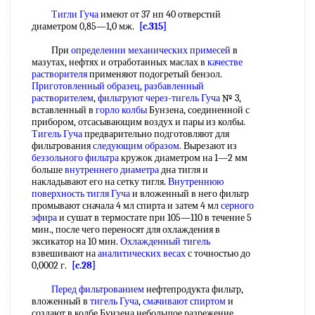
Тигли Гуча
имеют от 37 нп 40 отверстий
диаметром 0,85—1,0 мж.
[c.315]
При
определении механических примесей
в
мазутах, нефтях и отработанных маслах в
качестве
растворителя
применяют подогретый бензол.
Приготовленный образец
,
разбавленный
растворителем
,
фильтруют через
-
тигель Гуча
№ 3,
вставленный в
горло колбы
Бунзена, соединенной с
прибором, отсасывающим воздух и пары из колбы.
Тигель Гуча
предварительно подготовляют для
фильтрования
следующим образом
. Вырезают из
беззольного фильтра
кружок диаметром на 1—2 мм
больше
внутреннего диаметра
дна тигля и
накладывают его на сетку тигля.
Внутреннюю
поверхность
тигля Гуча
и вложенный в него фильтр
промывают сначала 4 мл спирта и затем 4 мл
серного
эфира
и сушат в термостате при 105—110 в течение 5
мин., после чего переносят для охлаждения в
эксикатор на 10 мин.
Охлажденный тигель
взвешивают на
аналитических весах
с точностью до
0,0002 г.
[c.28]
Перед фильтрованием
нефтепродукта фильтр,
вложенный в
тигель Гуча
,
смачивают спиртом
и
создают в колбе Бунзена небольшое разрежение,