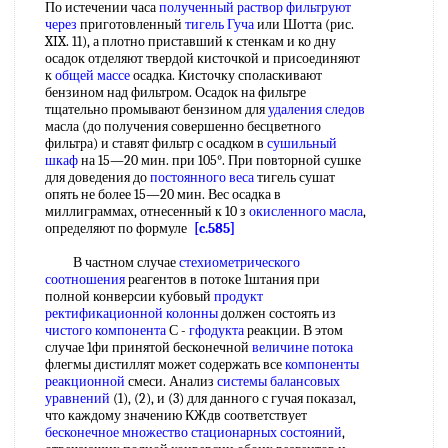
По истечении часа
полученный раствор
фильтруют
через
приготовленный
тигель Гуча
или Шотта (рис.
XIX. 11), а плотно приставший к стенкам и ко дну
осадок отделяют твердой кисточкой и присоединяют
к
общей массе
осадка. Кисточку споласкивают
бензином над фильтром. Осадок на фильтре
тщательно промывают бензином для
удаления следов
масла (до получения совершенно бесцветного
фильтра) и ставят фильтр с осадком в
сушильный
шкаф
на 15—20 мин. при 105°. При повторной сушке
для доведения до
постоянного веса
тигель сушат
опять не более 15—20 мин. Вес осадка в
миллиграммах, отнесенный к 10 з
окисленного масла
,
определяют по формуле
[c.585]
В частном случае
стехиометрического
соотношения
реагентов в потоке 1штания при
полной конверсии кубовый
продукт
ректификационной колонны
должен состоять из
чистого компонента
С -
гфодукта
реакции. В этом
случае 1фи принятой бесконечной
величине потока
флегмы дистиллят может содержать все
компоненты
реакционной
смеси. Анализ
системы балансовых
уравнений
(1), (2), и (3) для данного с гучая показал,
что каждому значению КЖдв соответствует
бесконечное множество
стационарных состояний
,