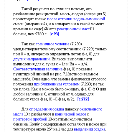
Такой результат по. гучился потому, что
разбавление реакциотгой. массь,-подоп (операция 5)
происходит только
после отгонки
водно-аммиачной
смеси (операция 4), и в аппарате ни в какой момент
времени не содс])Жится
реакционной масс
111
больше, чем 9760 л.
[c.93]
Так как
граничное условие
(7.230)
удов,иетворяет точному соотногаению (7.229) только
при 0 = я, интересно определить поток ф а, 0) для
других направлений
. Вильсон выполнил ати
вычисления для с. гучая с = 1л и Ва = = я/4.
Соответствующая величина
ф (а, 0) показана
пунктирной линией на рис. 7.13вотносительном
масштабе. Очевидно, что замена физически строгого
положения
приближенным условием
(7.230) пе так
уж плоха. Как и можио было ожидать, ф а, 0) ф О для
любой величины 0, отличной от л, однако для
больших углов ф (а, 0) -С ф (а, я/2).
[c.272]
Для
определения осадка
павеску
окисленного
масла
10 г разбавляют в
конической колое
с
притертой пробкой
10-кратпым количеством
бензина. Колбу с содержимым оставляют в покое при
температуре около 25° на 1 час для
выделения осадка
.