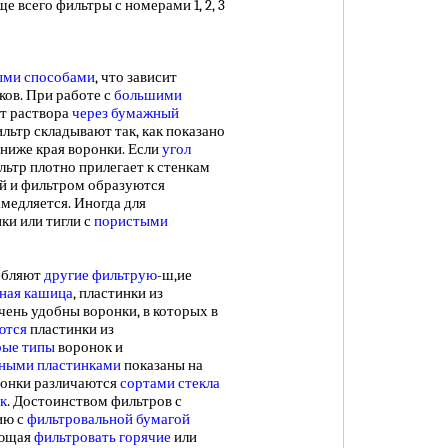
 всего фильтры с номерами 1, 2, 3
ыми способами
, что зависит
ков. При работе с
большими
т раствора
через бумажный
ильтр складывают так, как показано
м ниже края воронки. Если
угол
льтр плотно прилегает к стенкам
й и фильтром образуются
амедляется. Иногда для
ки или тигли с
пористыми
ебляют
другие фильтрую
-ш,ие
ная кашица
, пластинки из
чень удобны воронки, в которых в
ются
пластинки из
рые типы
воронок и
ными пластинками
показаны на
ронки различаются
сортами стекла
к
. Достоинством фильтров с
ию с
фильтровальной бумагой
яющая
фильтровать горячие
или