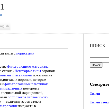
1
Я
nglish
ПОИСК
ли тигли с
пористыми
стве
фильтрующего материала
 стекла .
Некоторые типы
воронок
янными пластинками
показаны на
идов таких воронок, которые
Смотрите
рен
фильтровальных пластинок
.
еми различных
номеров в
 специальной маркировкой,
Тигли
казан
сорт стекла
первое число
е — величину зерен стекла
Тигли сте
льтрования
жидкости в