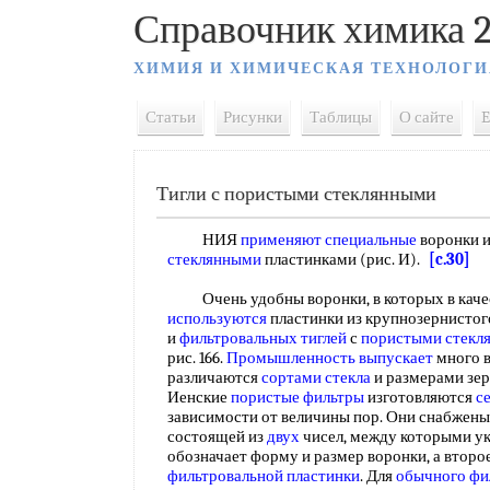
Справочник химика 2
ХИМИЯ И ХИМИЧЕСКАЯ ТЕХНОЛОГИ
Статьи
Рисунки
Таблицы
О сайте
E
Тигли с пористыми стеклянными
НИЯ
применяют специальные
воронки и
стеклянными
пластинками (рис. И).
[c.30]
Очень удобны воронки, в которых в каче
используются
пластинки из крупнозернистого
и
фильтровальных тиглей
с
пористыми стекл
рис. 166.
Промышленность выпускает
много в
различаются
сортами стекла
и размерами зе
Иенские
пористые фильтры
изготовляются
с
зависимости от величины пор. Они снабжены
состоящей из
двух
чисел, между которыми у
обозначает форму и размер воронки, а второ
фильтровальной пластинки
. Для
обычного фи