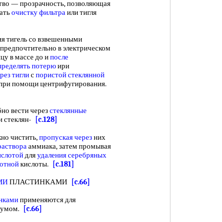
ство — прозрачность, позволяющая
вать
очистку фильтра
или тигля
ия тигель со взвешенными
 предпочтительно в электрическом
ицу в массе до и
после
пределять потерю
ири
рез тигли
с
пористой стеклянной
при помощи центрифугирования.
о вести через
стеклянные
и стеклян-
[c.128]
но чистить,
пропуская через
них
раствора
аммиака, затем промывая
ислотой
для
удаления серебряных
зотной
кислоты.
[c.181]
МИ
ПЛАСТИНКАМИ
[c.66]
нками
применяются для
куумом.
[c.66]