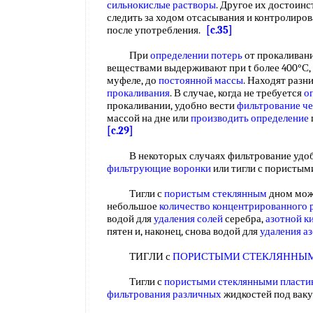
сильнокислые растворы
. Другое их достоин
следить за ходом отсасывания и контролиро
после употребления.
[c.35]
При
определении потерь
от прокаливан
веществами выдерживают при t более 400°С,
муфеле, до
постоянной массы
. Находят разн
прокаливания
. В случае, когда не требуется
о
прокаливании, удобно вести
фильтрование че
массой на дне или
производить определение
[c.29]
В некоторых случаях фильтрование удобн
фильтрующие воронки
или тигли с пористым
Тигли с
пористым стеклянным
дном мож
небольшое
количество концентрированного 
водой для
удаления солей
серебра,
азотной к
пятен и, наконец, снова водой для
удаления а
ТИГЛИ с
ПОРИСТЫМИ СТЕКЛЯННЫ
Тигли с
пористыми стеклянными пласти
фильтрования различных
жидкостей под ва