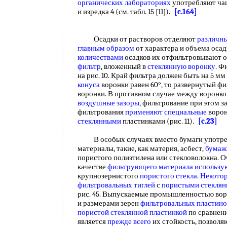
органических лабораториях
употребляют чаще
и изредка 4 (см. табл. 15 [11]).
[c.164]
Осадки от растворов отделяют
различн
главным образом
от характера и объема осад
количествами
осадков их отфильтровывают о
фильтр
, вложенный в
стеклянную воронку
. Ф
на рис. 10. Край фильтра должен быть на 5 м
конуса
воронки равен 60°, то развернутый фи
воронки. В противном случае между воронко
воздушные зазоры
, фильтрование при этом з
фильтрования
применяют специальные
ворон
стеклянными
пластинками (рис. 11).
[c.23]
В особых случаях вместо бумаги употр
материалы, такие, как материя, асбест,
бумаж
пористого полиэтилена или стекловолокна. О
качестве
фильтрующего материала использу
крупнозернистого
пористого стекла
.
Некото
фильтровальных тиглей
с
пористыми стеклян
рис. 45. Выпускаемые промышленностью во
и размерами зерен
фильтровальных пластино
пористой стеклянной пластинкой
по сравнен
является
прежде всего
их стойкость, позвол