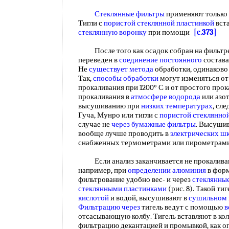
Стеклянные фильтры
применяют только 
Тигли с
пористой стеклянной пластинкой
вст
стеклянную воронку
при помощи
[c.373]
После того как осадок собран на фильтре 
переведен в
соединение постоянного
состава
Не
существует метода
обработки, одинаково
Так,
способы обработки
могут изменяться о
прокаливания при 1200° С и от простого прок
прокаливания в
атмосфере водорода
или азо
высушиванию при
низких температурах
, сл
Гуча, Мунро или тигли с
пористой стеклянно
случае не
через бумажные фильтры
. Высуши
вообще лучше проводить в
электрических ш
снабженных термометрами или пирометрам
Если анализ заканчивается не прокалива
например, при
определении алюминия
в форм
фильтрование удобно вес- и через
стеклянны
стеклянными пластинками
(рис. 8). Такой т
кислотой
и водой, высушивают в
сушильном
Фильтрацию через
тигель ведут с помощью
в
отсасывающую колбу. Тигель вставляют в кол
фильтрацию декантацией и промывкой, как о