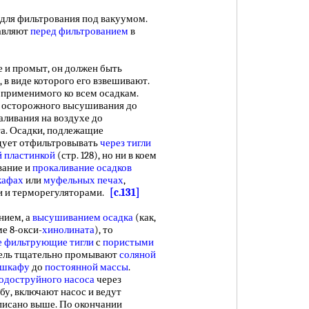
для фильтрования под вакуумом.
авляют
перед фильтрованием
в
и промыт, он должен быть
, в виде которого его взвешивают.
 применимого ко всем осадкам.
т осторожного высушивания до
аливания на воздухе до
та. Осадки, подлежащие
едует отфильтровывать
через тигли
й пластинкой
(стр. 128), но ни в коем
вание и
прокаливание осадков
кафах
или
муфельных печах
,
и и терморегуляторами.
[c.131]
нием, а
высушиванием осадка
(как,
е 8-окси-
хинолината
), то
е фильтрующие тигли
с
пористыми
игель тщательно промывают
соляной
 шкафу
до
постоянной массы
.
одоструйного насоса
через
бу, включают насос и ведут
писано выше. По окончании