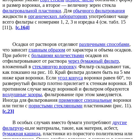
и размер воронки, а второе — величину зерен стекла
фильтровальной пластинки
. Для
обычного фильтрования
жидкости в
органических лабораториях
употребляют чаще
всего фильтры с номерами 1, 2, 3 и изредка 4 (см. табл. 15
[11]).
[c.164]
Осадки от растворов отделяют
различными способами
,
что зависит
главным образом
от характера и объема осадков.
При работе с
большими количествами
осадков их
отфильтровывают от раствора
через бумажный фильтр
,
вложенный в
стеклянную воронку
. Фильтр складывают так,
как показано на рис. 10. Край фильтра должен быть на 5 мм
ниже края воронки. Если
угол конуса
воронки равен 60°, то
развернутый фильтр плотно прилегает к стенкам воронки. В
противном случае между воронкой и фильтром образуются
воздушные зазоры
, фильтрование при этом замедляется.
Иногда для фильтрования
применяют специальные
воронки
или тигли с
пористыми стеклянными
пластинками (рис. 11).
[c.23]
В особых случаях вместо бумаги употребляют
другие
фильтрую
-ш,ие материалы, такие, как материя, асбест,
бумажная кашица
, пластинки из пористого полиэтилена или