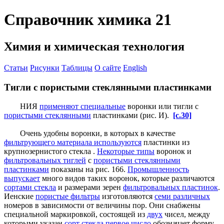
Справочник химика 21
Химия и химическая технология
Статьи
Рисунки
Таблицы
О сайте
English
Тигли с пористыми стеклянными пластинками
НИЯ
применяют специальные
воронки или тигли с
пористыми стеклянными
пластинками (рис. И).
[c.30]
Очень удобны воронки, в которых в качестве
фильтрующего материала используются
пластинки из
крупнозернистого стекла .
Некоторые типы
воронок и
фильтровальных тиглей
с
пористыми стеклянными
пластинками
показаны на рис. 166.
Промышленность
выпускает
много видов таких воронок, которые различаются
сортами стекла
и размерами зерен
фильтровальных пластинок
.
Иенские
пористые фильтры
изготовляются
семи различных
номеров в зависимости от величины пор. Они снабжены
специальной маркировкой, состоящей из
двух
чисел, между
которыми указан
сорт стекла
первое число
обозначает форму