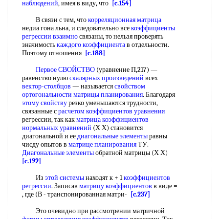
наблюдений
, имея в виду, что
[c.154]
В связи с тем, что
корреляционная матрица
недиа гона льна, и следовательно все
коэффициенты
регрессии взаимно
связаны, то нельзя проверять
значимость
каждого коэффициента
в отдельности.
Поэтому отношения
[c.188]
Первое СВОЙСТВО
(уравнение П,217) —
равенство нулю
скалярных произведений
всех
вектор-столбцов
— называется
свойством
ортогональности
матрицы планирования
. Благодаря
этому свойству
резко уменьшаются трудности,
связанные с
расчетом коэффициентов уравнения
регрессии, так как
матрица коэффициентов
нормальных уравнений
(Х Х) становится
диагональной и ее
диагональные элементы
равны
чисду опытов в
матрице планирования
ТУ.
Диагональные элементы
обратной матрицы (Х Х)
[c.192]
Из
этой системы
находят к + 1
коэффициентов
регрессии
. Записав
матрицу коэффициентов
в виде =
, где (В - транспонированная матри-
[c.237]
Это очевидно при рассмотрении матричной