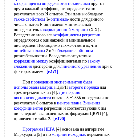
коэффшщенты
определяются независимо
друг от
друга каждый коэффшщенг определяется по
результатам всех N опытов. Эти планы обладают
также свойством
Ъ-
оптималь
-ности для данного
числа опытов N они имеют минимальный
определитель
ковариационной матрицы
(Х Х) .
Вследствие этого все
коэффициенты регрессии
определяются с одинаковой и минимальной
дисперсией. Необходимо также отметить, что
линейные планы
2 и 2
обладают свойством
ротатабельностпи. Вследствие отсутствия
корреляции между
коэффициентами по
закону
сложения
дисперсий для
линейного уравнения
при к
факторах имеем
[c.171]
При
проведении экспериментов
была
использована матрица
ЦКРП
второго порядка
для
трех переменных из [4].
Дисперсию
воспроизводимости
опытов 5 =1,556 определили по
результатам 6 опытов в
центре плана
.
Значения
коэффициентов
регрессии и соответствующих им
ди--сперсий, вычисленных по формулам ЦКРП [4],
приведены в табл. 2.
[c.120]
Программа НЕРА
[4] основана на алгоритме
Маркуардта [5] и по
матрице исходных
переменных