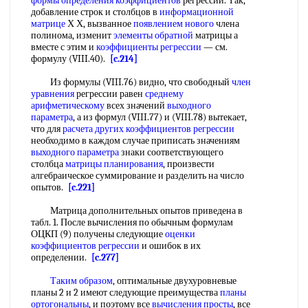
формы определения коэффициентов
регрессии. Так,
добавление строк и столбцов в
информационной
матрице
Х Х, вызванное
появлением нового
члена
полинома, изменит
элементы обратной
матрицы а
вместе с этим и
коэффициенты регрессии
— см.
формулу (VIII.40).
[c.214]
Из формулы (VIII.76) видно, что свободный
член
уравнения
регрессии равен
среднему
арифметическому
всех значений
выходного
параметра
, а из формул (VIII.77) и (VIII.78) вытекает,
что для
расчета других
коэффициентов регрессии
необходимо в каждом случае приписать значениям
выходного параметра
знаки соответствующего
столбца
матрицы планирования
, произвести
алгебраическое суммирование и разделить на число
опытов.
[c.221]
Матрица дополнительных опытов приведена в
табл. 1. После вычисления по обычным формулам
ОЦКП (9) получены следующие
оценки
коэффициентов регрессии
и ошибок в их
определении.
[c.277]
Таким образом
, оптимальные двухуровневые
планы 2 и 2 имеют следующие преимущества
планы
ортогональны
, и поэтому все
вычисления просты
, все