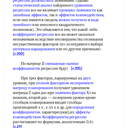
регрессии
должны быть
значимыми. Однако
статистический анализ
найденного
уравнения
регрессии
все же включает
проверку значимости
как
линейных эффектов
, так и
эффектов взаимодействия
,
если они имеются (модель
можно получить
в
виде
линейного
или неполного квадратичного
полиномов). Это объясняется тем, что какой-либо
коэффициент регрессии
все же может оказаться
незначимым вследствие несовершенства отсеивания
несущественных факторов (из-за неудачного выбора
интервала варьирования
или по другим причинам).
[c.222]
По матрице II
смешанные оценки
коэффициентов
регрессии будут
[c.225]
При трех факторах, варьируемых на
двух
уровнях, при
полном факторном эксперименте
матрицу планирования
получают удвоением
матрицы 2 один раз ири
значении фактора
Хз на
нижнем, второй раз — па верхнем уровне кроме
столбцов планирования вводят столбцы
произведений х х , х-ух х и др. для
определения
коэффициентов
, характеризуюи],их
эффекты
взаимодействия
.
Коэффициенты регрессии
рассчитывают по формулам, аналогичным (1.4).
[c.19]