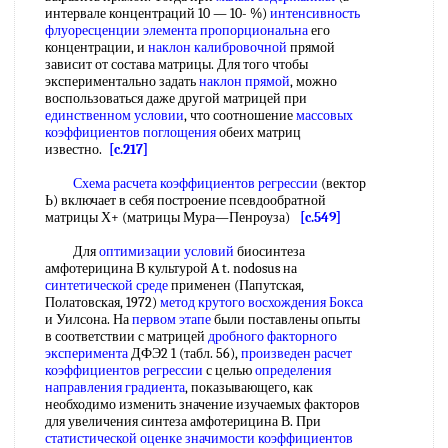
интервале концентраций 10 — 10- %)
интенсивность
флуоресценции
элемента пропорциональна
его
концентрации, и
наклон калибровочной
прямой
зависит от состава матрицы. Для того чтобы
экспериментально задать
наклон прямой
, можно
воспользоваться даже другой матрицей при
единственном условии
, что соотношение
массовых
коэффициентов поглощения
обеих матриц
известно.
[c.217]
Схема расчета
коэффициентов регрессии
(вектор
Ь) включает в себя построение псевдообратной
матрицы Х+ (матрицы Мура—Пенроуза)
[c.549]
Для
оптимизации условий
биосинтеза
амфотерицина В культурой A t. nodosus на
синтетической среде
применен (Папутская,
Полатовская, 1972)
метод крутого восхождения Бокса
и Уилсона. На
первом этапе
были поставлены опыты
в соответствии с матрицей
дробного факторного
эксперимента
ДФЭ2 1 (табл. 56),
произведен расчет
коэффициентов регрессии
с целью
определения
направления градиента
, показывающего, как
необходимо изменить значение изучаемых факторов
для увеличения синтеза амфотерицина В. При
статистической оценке
значимости коэффициентов