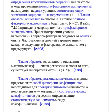
определения коэффициентов регрессии
все факторы
в ходе проведения
полного факторного эксперимента
варьируются на
двух
уровнях,
соответствующих
значениям
кодированных переменных
+1 и -1.
Таким
образом
,
общее число
опытов N в случае
полного
факторного эксперимента
будет равно N = 2". В табл.
7.1.2.1 приведена матрица полного
трехфакторного
эксперимента
. При ее построении уровни
варьирования первого фактора чередуются от
опыта
к
опыту. Частота смены уровней варьирования у
каждого следующего фактора вдвое меньше, чем у
предыдущего.
[c.608]
Таким образом
, возможность отыскания
матрицы коэффициентов регрессии зависит от того,
существует ли обратная матрица (Х Х)- .
[c.38]
Таким образом
,
диагональные члены
матрицы
представляют
собой
дисперсии коэффициентов
,
необходимые для
проверки гипотезы
значимости, а
недиагональные — ковариации
соответствующих
коэффициентов
регрессии, определяющие
статистическую зависимость
между
коэффициентами.
[c.188]