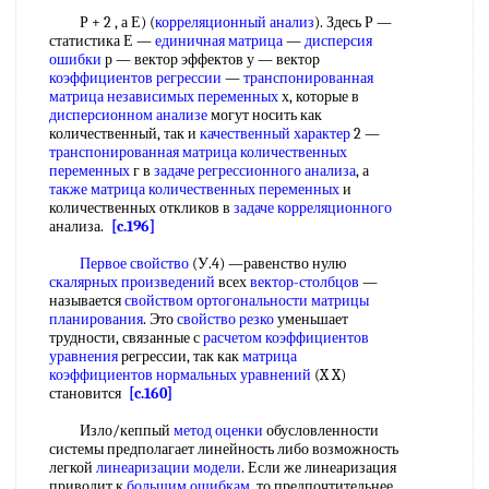
Р + 2 , а Е) (
корреляционный анализ
). Здесь Р —
статистика Е —
единичная матрица
—
дисперсия
ошибки
р — вектор эффектов у — вектор
коэффициентов регрессии
—
транспонированная
матрица
независимых переменных
х, которые в
дисперсионном анализе
могут носить как
количественный, так и
качественный характер
2 —
транспонированная матрица
количественных
переменных
г в
задаче регрессионного анализа
, а
также матрица
количественных переменных
и
количественных откликов в
задаче корреляционного
анализа.
[c.196]
Первое свойство
(У.4) —равенство нулю
скалярных произведений
всех
вектор-столбцов
—
называется
свойством ортогональности
матрицы
планирования
. Это
свойство резко
уменьшает
трудности, связанные с
расчетом коэффициентов
уравнения
регрессии, так как
матрица
коэффициентов
нормальных уравнений
(X X)
становится
[c.160]
Изло/кеппый
метод оценки
обусловленности
системы предполагает линейность либо возможность
легкой
линеаризации модели
. Если же линеаризация
приводит к
большим ошибкам
, то предпочтительнее