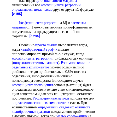
Благодаря
ортогональности матрицы
планирования все
коэффициенты регрессии
определяются независимо
друг от друга пО формуле
[c.185]
Коэффициенты регрессии
а Ы] и
элементы
матрицы
С п] можно вычислить по коэффициентам,
полученным на предыдущем шаге и — 1, по
формулам
[c.284]
Особенно
просто анализ
выполняется тогда,
когда
калибровочный график
можно
аппроксимировать прямой, т. е. в случае, когда
коэффициенты регрессии
приближаются к единице
(
полуколичественный анализ
).
Взаимное влияние
отдельных компонентов
можно ослабить либо
разбавлением до приблизительно 0,5%-ного их
содержания, либо добавлением сильно
поглощающего вещества. В последнем случае
коэффициент поглощения
основы (матрицы) будет
определяться исключительно этим сильнопоглощаю-
щим веществом и для всех концентраций останется
постоянным.
Рассмотренные методы
используют для
определения основных компонентов
смеси. При
количественном
определении следовых количеств
калибровочные графики
всегда можно приближенно
выразить прямой. Тогда при
малых содержаниях
(в