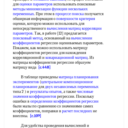
для
оценки параметров
использовать поисковые
методы минимизации функции
нескольких
переменных
. При этом в
процессе поиска
получается
обширная информация о
поверхности критерия
оценки, которую можно использовать для
непосредственного
вычисления матриц
корреляции
параметров
. Так, в работе [12] предлагается
поисковый метод
, основанный на
вычислении
коэффициентов
регрессии оцениваемых параметров.
Покажем, как можно использовать матрицу
коэффициентов регрессии для нахождения
корреляционной и
ковариационной матриц
. Из
матрицы коэффициентов регрессии образуем
матрицу вида
[c.448]
В таблице приведены
матрица планирования
экспериментов
(
центральное композиционное
планирование
для
двух
независимых переменных
типа 2 ) и
результаты опытов
, а также
числовые
значения коэффициентов
регрессии. Поскольку
ошибки в
определении коэффициентов регрессии
были малы по сравнению со значениями самих
коэффициентов, поправки в
расчет последних
не
внесены.
[c.109]
Для удобства проведения вычислений и