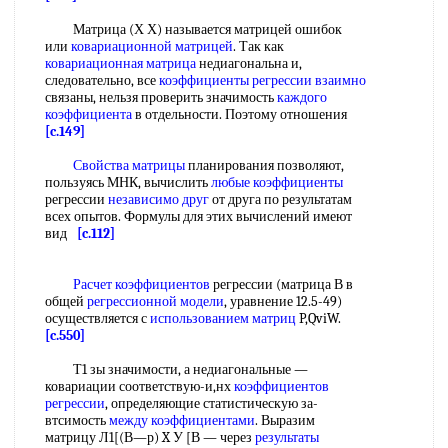
Матрица (Х Х) называется матрицей ошибок
или
ковариационной матрицей
. Так как
ковариационная матрица
недиагональна и,
следовательно, все
коэффициенты регрессии взаимно
связаны, нельзя проверить значимость
каждого
коэффициента
в отдельности. Поэтому отношения
[c.149]
Свойства матрицы
планирования позволяют,
пользуясь МНК, вычислить
любые коэффициенты
регрессии
независимо друг
от друга по результатам
всех опытов. Формулы для этих вычислений имеют
вид
[c.112]
Расчет коэффициентов
регрессии (матрица В в
общей
регрессионной модели
, уравнение 12.5-49)
осуществляется с
использованием матриц
P,QviW.
[c.550]
Т1 зы значимости, а недиагональные —
ковариации соответствую-и,нх
коэффициентов
регрессии
, определяющие статистическую за-
втсимость
между коэффициентами
. Выразим
матрицу Л1[(В—р) X У [В — через
результаты