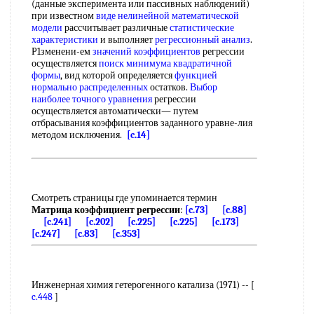
(данные эксперимента или пассивных наблюдений)
при известном
виде нелинейной
математической
модели
рассчитывает различные
статистические
характеристики
и выполняет
регрессионный анализ
.
Р1зменени-ем
значений коэффициентов
регрессии
осуществляется
поиск минимума
квадратичной
формы
, вид которой определяется
функцией
нормально распределенных
остатков.
Выбор
наиболее
точного уравнения
регрессии
осуществляется автоматически— путем
отбрасывания коэффициентов заданного уравне-лия
методом исключения.
[c.14]
Смотреть страницы где упоминается термин
Матрица коэффициент регрессии
:
[c.73]
[c.88]
[c.241]
[c.202]
[c.225]
[c.225]
[c.173]
[c.247]
[c.83]
[c.353]
Инженерная химия гетерогенного катализа (1971) -- [
c.448
]