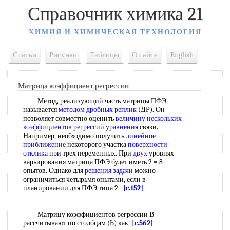
Справочник химика 21
ХИМИЯ И ХИМИЧЕСКАЯ ТЕХНОЛОГИЯ
Статьи
Рисунки
Таблицы
О сайте
English
Матрица коэффициент регрессии
Метод, реализующий часть матрицы ПФЭ,
называется
методом дробных реплик
(ДР). Он
позволяет совместно оценить
величину нескольких
коэффициентов регрессий уравнения
связи.
Например, необходимо получить
линейное
приближение
некоторого участка
поверхности
отклика
при трех переменных. При
двух
уровнях
варьирования матрица ПФЭ будет иметь 2 = 8
опытов. Однако для
решения задачи
можно
ограничиться четырьмя опытами, если в
планировании для ПФЭ типа 2
[c.152]
Матрицу коэффициентов регрессии В
рассчитывают по столбцам (Ь) как
[c.562]