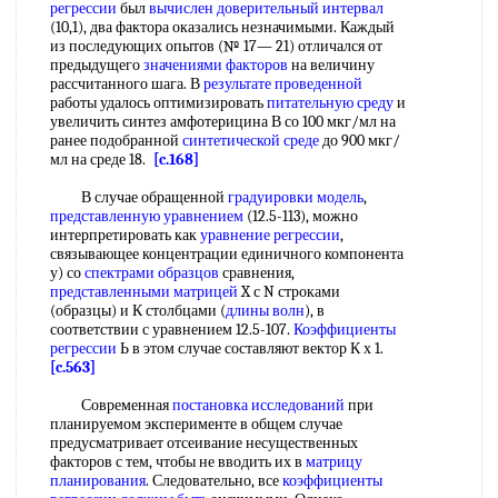
регрессии
был
вычислен доверительный интервал
(10,1), два фактора оказались незначимыми. Каждый
из последующих опытов (№ 17— 21) отличался от
предыдущего
значениями факторов
на величину
рассчитанного шага. В
результате проведенной
работы удалось оптимизировать
питательную среду
и
увеличить синтез амфотерицина В со 100 мкг/мл на
ранее подобранной
синтетической среде
до 900 мкг/
мл на среде 18.
[c.168]
В случае обращенной
градуировки модель
,
представленную уравнением
(12.5-113), можно
интерпретировать как
уравнение регрессии
,
связывающее концентрации единичного компонента
у) со
спектрами образцов
сравнения,
представленными матрицей
X с N строками
(образцы) и К столбцами (
длины волн
), в
соответствии с уравнением 12.5-107.
Коэффициенты
регрессии
Ь в этом случае составляют вектор К х 1.
[c.563]
Современная
постановка исследований
при
планируемом эксперименте в общем случае
предусматривает отсеивание несущественных
факторов с тем, чтобы не вводить их в
матрицу
планирования
. Следовательно, все
коэффициенты