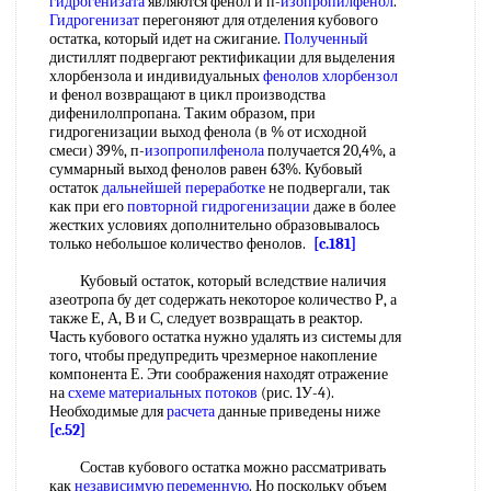
гидрогенизата
являются фенол и п-
изопропилфенол
.
Гидрогенизат
перегоняют для отделения кубового
остатка, который идет на сжигание.
Полученный
дистиллят подвергают ректификации для выделения
хлорбензола и индивидуальных
фенолов хлорбензол
и фенол возвращают в цикл производства
дифенилолпропана. Таким образом, при
гидрогенизации выход фенола (в % от исходной
смеси) 39%, п-
изопропилфенола
получается 20,4%, а
суммарный выход фенолов равен 63%. Кубовый
остаток
дальнейшей переработке
не подвергали, так
как при его
повторной гидрогенизации
даже в более
жестких условиях дополнительно образовывалось
только небольшое количество фенолов.
[c.181]
Кубовый остаток, который вследствие наличия
азеотропа бу дет содержать некоторое количество Р, а
также Е, А, В и С, следует возвращать в реактор.
Часть кубового остатка нужно удалять из системы для
того, чтобы предупредить чрезмерное накопление
компонента Е. Эти соображения находят отражение
на
схеме материальных потоков
(рис. 1У-4).
Необходимые для
расчета
данные приведены ниже
[c.52]
Состав кубового остатка можно рассматривать
как
независимую переменную
. Но поскольку объем