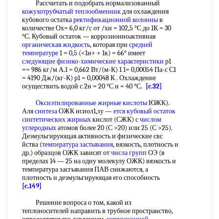
Рассчитать и подобрать нормализованный
кожухотрубчатый теплообменник
для охлаждения
кубового остатка
ректификационной колонны
в
количестве Ох= 6,0 кг/с от /хн = 102,5 °С до 1К = 30
°С. Кубовый остаток — коррозионноактивная
органическая жидкость
, которая при
средней
температуре
1 = 0,5 (<1н+ + 1к) = 66° имеет
следующие
физико-химические характеристики
р1
== 986 кг/м А.1 = 0,662 Вт/(м-К) 1 1= 0,00054 Па-с С1
= 4190 Дж/(кг-К) р1 = 0,00048 К . Охлаждение
осуществить водой с 2н = 20 °С и = 40 °С.
[c.32]
Оксиэтилированные
жирные кислоты
ЮЖК).
Аля
синтеза
ОЖК исиол1,зу —
ется
кубовый остаток
синтетических жирных
кислот (СЖК) с
числом
углеродных
атомов более 20 (С >20) или 25 (С >25).
Деэмульгирующая активность и физические свс
йства (
температура застывания
, вязкость, плотность и
др.) образцов ОЖК зависят от
числа
групп
ОЭ (в
пределах 14 — 25 на одну молекулу ОЖК) вязкость и
температура засгывания ПАВ снижаются, а
плотность и деэмульгнрующая его способность
[c.149]
Решение вопроса о том, какой из
теплоносителей направить в трубное пространство,