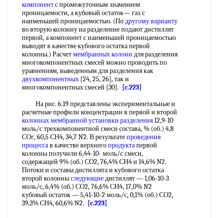
компонент
с промежуточным значением
проницаемости, а кубовый остаток— газ с
наименьшей проницаемостью. (По
другому варианту
во вторую колонну на разделение подают дистиллят
первой, а компонент с наименьшей проницаемостью
выводят в качестве кубового остатка первой
колонны.) Расчет
мембранных колонн
для разделения
многокомпонентных смесей можно проводить по
уравнениям, выведенным для разделения как
двухкомпонентных
[24, 25, 26], так и
многокомпонентных смесей [30].
[c.223]
На рис. 6.19 представлены экспериментальные и
расчетные профили концентрации в первой и второй
колоннах мембранной
установки разделения
12,9-10
моль/с трехкомпонентной смеси состава, % (об.) 4,8
СОг, 60,5 СН4, 34,7 N2. В результате
проведения
процесса
в качестве верхнего
продукта
первой
колонны получили 6,44-10- моль/с смеси,
содержащей 9% (об.) СО2, 76,4% СН4 и 14,6% N2.
Потоки и составы дистиллята и кубового остатка
второй колонны
следующие
дистиллят — 1,06-10-3
моль/с, 6,4% (об.) СО2, 76,6% СН4, 17,0% N2
кубовый остаток — 5,41-10-2 моль/с, 0,1% (об.) СО2,
39,3% СН4, 60,6% N2.
[c.223]