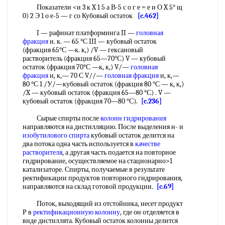
Показатели <и 3 к X 1 5 а В-5 с о г е = е и О X 5° щ
0) 2 Э 1 о е-5 — г со Кубовый остаток
[c.462]
I — рафинат платформинга II —
головная
фракция
н. к. — 65 °С III — кубовый остаток
(фракция 65°С —к. к,) /V — гексановый
растворитель (фракция 65—70°С) V — кубовый
остаток (фракция 70°С —к, к,) V/—
головная
фракция
н, к,— 70 С V//—
головная фракция
и, к,—
80 °С 1 /У/—кубовый остаток (фракция 80 °С — к, к,)
/X — кубовый остаток (фракция 65—80 °С) . V —
кубовый остаток (фракция 70—80 °С).
[c.236]
Сырые спирты после
колонн гидрирования
направляются на дистилляцию. После выделения н- и
изобутилового спирта
кубовый остаток делится на
два потока одна часть используется в
качестве
растворителя
, а другая часть подается на повторное
гидрирование, осуществляемое на стационарно>1
катализаторе. Спирты, получаемые в результате
ректификации продуктов повторного гидрирования,
направляются на склад готовой продукции.
[c.69]
Поток, выходящий из отстойника, несет продукт
Р в
ректификационную колонну
, где он отделяется в
виде дистиллята. Кубовый остаток колонны делится