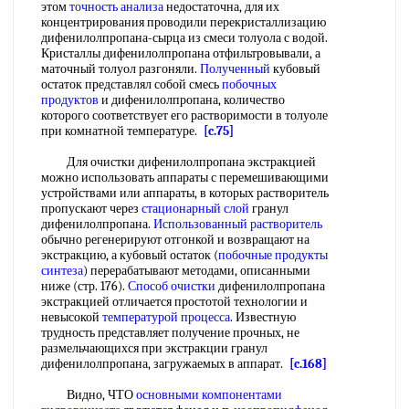
этом
точность анализа
недостаточна, для их
концентрирования проводили перекристаллизацию
дифенилолпропана-сырца из смеси толуола с водой.
Кристаллы дифенилолпропана отфильтровывали, а
маточный толуол разгоняли.
Полученный
кубовый
остаток представлял собой смесь
побочных
продуктов
и дифенилолпропана, количество
которого соответствует его растворимости в толуоле
при комнатной температуре.
[c.75]
Для очистки дифенилолпропана экстракцией
можно использовать аппараты с перемешивающими
устройствами или аппараты, в которых растворитель
пропускают через
стационарный слой
гранул
дифенилолпропана.
Использованный растворитель
обычно регенерируют отгонкой и возвращают на
экстракцию, а кубовый остаток (
побочные продукты
синтеза
) перерабатывают методами, описанными
ниже (стр. 176).
Способ очистки
дифенилолпропана
экстракцией отличается простотой технологии и
невысокой
температурой процесса
. Известную
трудность представляет получение прочных, не
размельчающихся при экстракции гранул
дифенилолпропана, загружаемых в аппарат.
[c.168]
Видно, ЧТО
основными компонентами