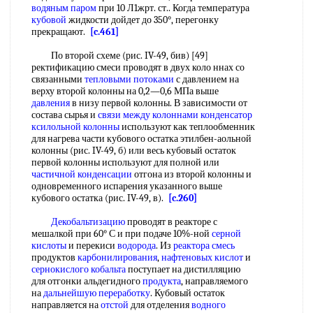
водяным паром
при 10 Л1жрт. ст.. Когда температура
кубовой
жидкости дойдет до 350°, перегонку
прекращают.
[c.461]
По второй схеме (рис. IV-49, бив) [49]
ректификацию смеси проводят в двух коло ннах со
связанными
тепловыми потоками
с давлением на
верху второй колонны на 0,2—0,6 МПа выше
давления
в низу первой колонны. В зависимости от
состава сырья и
связи между
колоннами конденсатор
ксилольной колонны
используют как теплообменник
для нагрева части кубового остатка этилбен-аольной
колонны (рис. IV-49, б) или весь кубовый остаток
первой колонны используют для полной или
частичной конденсации
отгона из второй колонны и
одновременного испарения указанного выше
кубового остатка (рис. IV-49, в).
[c.260]
Декобальтизацию
проводят в реакторе с
мешалкой при 60° С и при подаче 10%-ной
серной
кислоты
и перекиси
водорода
. Из
реактора смесь
продуктов
карбонилирования
,
нафтеновых кислот
и
сернокислого кобальта
поступает на дистилляцию
для отгонки альдегидного
продукта
, направляемого
на
дальнейшую переработку
. Кубовый остаток
направляется на
отстой
для отделения
водного