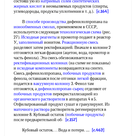
состояш ую из
натриевых солей
синтетических
жирных кислот
и неомыляемых продуктов (спирты,
углеводороды, продукты уплотнения и т. д.).
[c.164]
В
способе производства
дифенилолпропана па
ионообменных смолах
, применяемом в СССР,
используется следующая
технологическая схема
(рис.
27).
Исходные реагенты
и промотор подают в реактор
У,
заполненный
ионитом.
Реакционную смесь
разделяют затем ректификацией. Вначале в колонне 2
отгоняется легкая фракция (ацетон, вода, промотор и
часть фенола). Эта смесь обезвоживается на
ректификационных колоннах
(на схеме не показаны)
и
исходные компоненты
возвращаются на синтез.
Смесь дифенилолпропана,
побочных продуктов
и
фенола, оставшаяся после отгонки
легкой
фракции,
подается в
вакуумную колонну
3. Фенол там
отгоняется, а
дифенилолпропан
-
сырец
отделяют от
побочных продуктов
перекристаллизацией из
органического растворителя
в аппаратах 4 я 5.
Отфильтрованный продукт сушат и гранулируют. Из
маточного раствора
растворитель регенерируется в
колонне 8. Кубовый остаток (
побочные продукты
)
после предварительной об-
[c.157]
Кубовый остаток. . . Вода и потери. ....
[c.462]