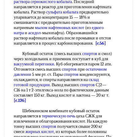
раствора
сернокислого кобальта
. Последний
направляется в реактор для приготовления нафтената
кобальта. Раствор
сульфата кобальта
предварительно
упаривается до концентрации 15 — 18% и
смешивается с предварительно приготовленным
натриевым
мылом нафтеновых кислот
(из
едкого
натра
и
асидол
-мылопафта). Образовавшийся
раствор нафтената кобальта после промывки и отстоя
направляется в процесс карбонилирования.
[c.56]
Кубовый остаток (смесь высших
спиртов
и смол)
через холодильник и приемник поступает в куб для
вакуумной перегонки
. Куб обогревается паром 12 ати.
Отгоняется смесь высших
спиртов
при
остаточном
давлении
5 мм рт. ст. Пары
спиртов
конденсируются,
охлаждаются, и спирты направляются на
склад
готовой продукции
. Выход высших
спиртов
С]2—
С16 на 1 т 2-этилгекса-нола по фактическим данным
составляет 150 кг. Выход кислот и лактона — 20 кг т.
[c.126]
Шебекинском комбинате кубовый остаток
направляется в
термическую печь
цеха СЖК для
извлечения и облагораживания кислот. На каждую
тонну высших
спиртов
получается свыше 200 кг
смеси
жирных кислот
, из которых более половины
представлено кислотами мыловаренной фракции. По