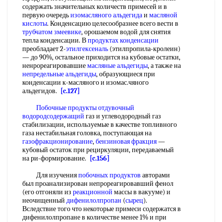
содержать значительных количеств примесей и в
первую очередь
изомасляного альдегида
и
масляной
кислоты
. Конденсацию целесообразнее всего вести в
трубчатом змеевике
, орошаемом водой для снятия
тепла конденсации. В
продуктах конденсации
преобладает 2-
этилгексеналь
(этилпропила-кролеин)
— до 90%, остальное приходится на кубовые остатки,
ненрореагировавшие
масляные альдегиды
, а также на
непредельные альдегиды
, образующиеся при
конденсации к-масляного и изомас.чяного
альдегидов.
[c.127]
Побочные продукты
отдувочный
водородсодержащий
газ и углеводородный газ
стабилизации, используемые в качестве топливного
газа нестабильная головка, поступающая на
газофракционирование
,
бензиновая фракция
—
кубовый остаток при рециркуляции, передаваемый
на ри-формирование.
[c.156]
Для изучения
побочных продуктов
авторами
был проанализирован непрореагировавший фенол
(его отгоняли из
реакционной
массы в вакууме) и
неочищенный
дифенилолпропан
(
сырец
).
Вследствие того что некоторые примеси содержатся в
дифенилолпропане в количестве менее 1% и при