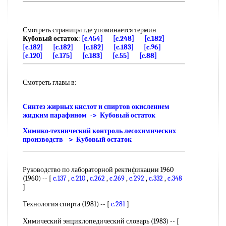
Смотреть страницы где упоминается термин
Кубовый остаток
:
[c.454]
[c.248]
[c.182]
[c.182]
[c.182]
[c.182]
[c.183]
[c.96]
[c.120]
[c.175]
[c.183]
[c.55]
[c.88]
Смотреть главы в:
Синтез жирных кислот и спиртов окислением
жидким парафином -> Кубовый остаток
Химико-технический контроль лесохимических
производств -> Кубовый остаток
Руководство по лабораторной ректификации 1960
(1960) -- [
c.137
,
c.210
,
c.262
,
c.269
,
c.292
,
c.332
,
c.348
]
Технология спирта (1981) -- [
c.281
]
Химический энциклопедический словарь (1983) -- [