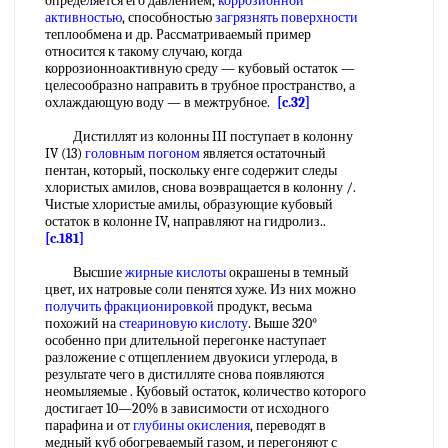
определяется его давлением,
коррозионной
активностью
, способностью
загрязнять поверхности
теплообмена и др. Рассматриваемый пример
относится к такому случаю, когда
коррозионноактивную среду — кубовый остаток —
целесообразно направить в трубное пространство, а
охлаждающую воду — в межтрубное.
[c.32]
Дистиллят из колонны III поступает в колонну
IV (13)
головным погоном
является остаточный
пентан, который, поскольку енге содержит следы
хлористых амилов, снова воэвращается в колонну /.
Чистые хлористые амилы, образующие кубовый
остаток в колонне IV, направляют на гидролиз..
[c.181]
Высшие
жирные кислоты
окрашены в темный
цвет, их натровые соли пенятся хуже. Из них можно
получить
фракционировкой
продукт, весьма
похожий на
стеариновую кислоту
. Выше 320°
особенно при длительной перегонке наступает
разложение с отщеплением двуокиси углерода, в
результате чего в дистилляте снова появляются
неомыляемые . Кубовый остаток, количество которого
достигает 10—20% в зависимости от исходного
парафина и от
глубины окисления
, переводят в
медный куб обогреваемый газом, и перегоняют с