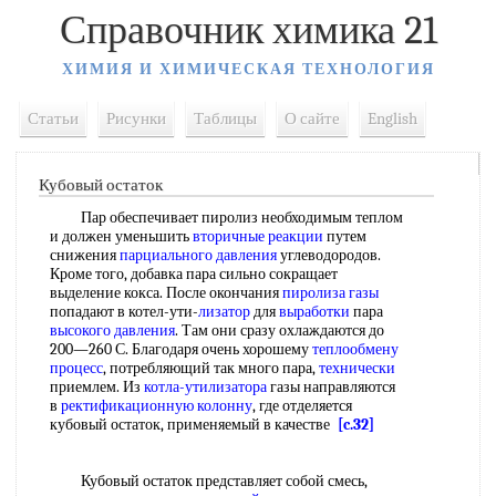
Справочник химика 21
ХИМИЯ И ХИМИЧЕСКАЯ ТЕХНОЛОГИЯ
Статьи
Рисунки
Таблицы
О сайте
English
Кубовый остаток
Пар обеспечивает пиролиз необходимым теплом
и должен уменьшить
вторичные реакции
путем
снижения
парциального давления
углеводородов.
Кроме того, добавка пара сильно сокращает
выделение кокса. После окончания
пиролиза газы
попадают в котел-ути-
лизатор
для
выработки
пара
высокого давления
. Там они сразу охлаждаются до
200—260 С. Благодаря очень хорошему
теплообмену
процесс
, потребляющий так много пара,
технически
приемлем. Из
котла-утилизатора
газы направляются
в
ректификационную колонну
, где отделяется
кубовый остаток, применяемый в качестве
[c.32]
Кубовый остаток представляет собой смесь,