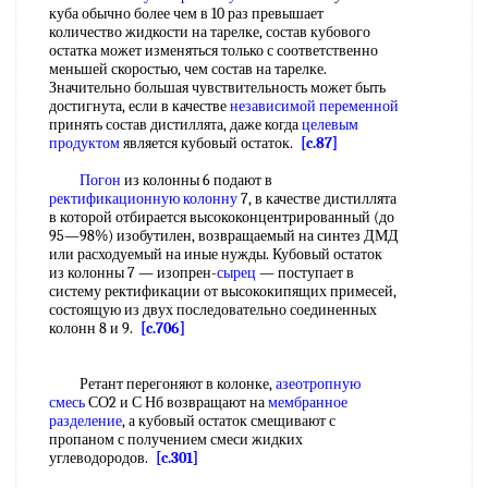
куба обычно более чем в 10 раз превышает
количество жидкости на тарелке, состав кубового
остатка может изменяться только с соответственно
меньшей скоростью, чем состав на тарелке.
Значительно большая чувствительность может быть
достигнута, если в качестве
независимой переменной
принять состав дистиллята, даже когда
целевым
продуктом
является кубовый остаток.
[c.87]
Погон
из колонны 6 подают в
ректификационную колонну
7, в качестве дистиллята
в которой отбирается высококонцентрированный (до
95—98%) изобутилен, возвращаемый на синтез ДМД
или расходуемый на иные нужды. Кубовый остаток
из колонны 7 — изопрен-
сырец
— поступает в
систему ректификации от высококипящих примесей,
состоящую из двух последовательно соединенных
колонн 8 и 9.
[c.706]
Ретант перегоняют в колонке,
азеотропную
смесь
СО2 и С Нб возвращают на
мембранное
разделение
, а кубовый остаток смещивают с
пропаном с получением смеси жидких
углеводородов.
[c.301]