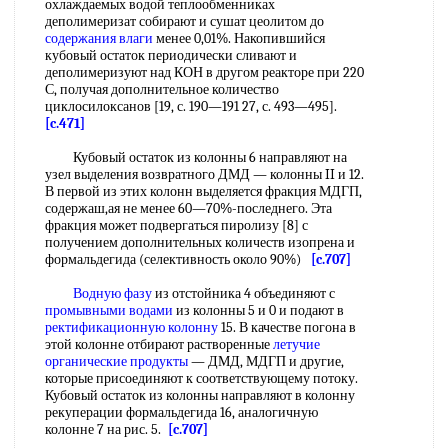
охлаждаемых водой теплообменниках
деполимеризат собирают и сушат цеолитом до
содержания влаги
менее 0,01%. Накопившийся
кубовый остаток периодически сливают и
деполимеризуют над КОН в другом реакторе при 220
С, получая дополнительное количество
циклосилоксанов [19, с. 190—191 27, с. 493—495].
[c.471]
Кубовый остаток из колонны 6 направляют на
узел выделения возвратного ДМД — колонны II и 12.
В первой из этих колонн выделяется фракция МДГП,
содержаш,ая не менее 60—70%-последнего. Эта
фракция может подвергаться пиролизу [8] с
получением дополнительных количеств изопрена и
формальдегида (селективность около 90%)
[c.707]
Водную фазу
из отстойника 4 объединяют с
промывными водами
из колонны 5 и 0 и подают в
ректификационную колонну
15. В качестве погона в
этой колонне отбирают растворенные
летучие
органические продукты
— ДМД, МДГП и другие,
которые присоединяют к соответствующему потоку.
Кубовый остаток из колонны направляют в колонну
рекуперации формальдегида 16, аналогичную
колонне 7 на рис. 5.
[c.707]