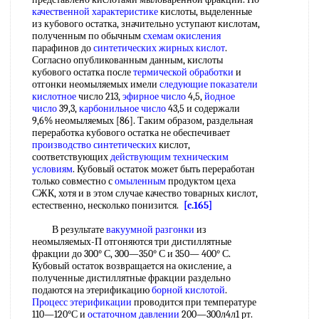
качественной характеристике
кислоты, выделенные
из кубового остатка, значительно уступают кислотам,
полученным по обычным
схемам окисления
парафинов до
синтетических жирных кислот
.
Согласно опубликованным данным, кислоты
кубового остатка после
термической обработки
и
отгонки неомыляемых имели
следующие
показатели
кислотное
число 213,
эфирное число
4,5,
йодное
число
39,3,
карбонильное число
43,5 и содержали
9,6% неомыляемых [86]. Таким образом, раздельная
переработка кубового остатка не обеспечивает
производство синтетических
кислот,
соответствующих
действующим техническим
условиям
. Кубовый остаток может быть переработан
только совместно с
омыленным
продуктом цеха
СЖК, хотя и в этом случае качество товарных кислот,
естественно, несколько понизится.
[c.165]
В результате
вакуумной разгонки
из
неомыляемых-П отгоняются три дистиллятные
фракции до 300° С, 300—350° С и 350— 400° С.
Кубовый остаток возвращается на окисление, а
полученные дистиллятные фракции раздельно
подаются на этерификацию
борной кислотой
.
Процесс этерификации
проводится при температуре
110—120°С и
остаточном давлении
200—300л4л1 рт.