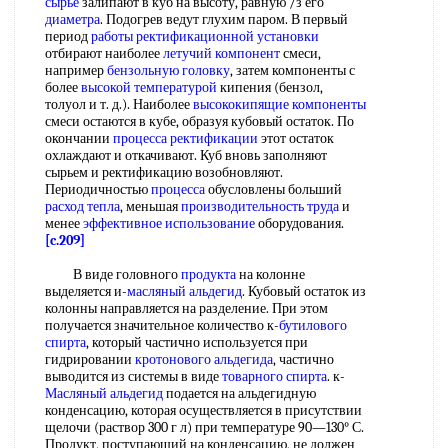
сырье
залипают в куб на высоту, равную /з его
диаметра
. Подогрев ведут глухим паром. В первый
период
работы ректификационной установки
отбирают наиболее
летучий компонент
смеси,
например
бензольную головку
, затем компоненты с
более
высокой температурой
кипения (бензол,
толуол и т. д.). Наиболее
высококипящие компоненты
смеси остаются в кубе, образуя кубовый остаток. По
окончании
процесса ректификации
этот остаток
охлаждают и откачивают. Куб вновь заполняют
сырьем и ректификацию возобновляют.
Периодичностью
процесса
обусловлены больший
расход тепла
, меньшая
производительность труда
и
менее
эффективное использование
оборудования.
[c.209]
В виде головного
продукта
на колонне
выделяется и-
масляный альдегид
. Кубовый остаток из
колонны направляется на разделение. При этом
получается значительное количество к-
бутилового
спирта
, который частично используется при
гидрировании
кротонового альдегида
, частично
выводится из системы в виде
товарного спирта
. к-
Масляный альдегид
подается на альдегидную
конденсацию, которая осуществляется в присутствии
щелочи (раствор 300 г л) при температуре 90—130° С.
Продукт, поступающий на конденсацию, не должен