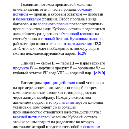
Головным потоком пронановой колонны
является метан, этан п часть пропана,
боковым
погоном
— пропан, а кубовым остатком — изобутан
и
более тяжелые
фракции. Отбор пропана в виде
бокового, а не
головного погона
позволяет получать
пропан в чистом виде. Кубовый остаток подвергается
дальнейшему разделению в
бутановой колонне
на
смесь бутанов и
газовый бензин
.
Бутановая колонна
работает при относительно
высоком давлении
(12,3
ати), что исключает необходимость последующего
сжатия неконденсирующихся паров.
[c.24]
Линии I — сырье II — пары III — пары верхнего
продукта
IV — верхний продукт V — орошение V/ —
кубовый остаток VII вода VIII — водяной пар.
[c.210]
Рассмотрим
принцип действия
такой установки
на примере разделения смеси, состоящей из трех
компонентов, отличающихся газопроводностью
через данную мембрану. Исходную смесь под
давлением подают в
точку питания
первой колонны
установки. Компонент с наибольшей
проницаемостью отводится в качестве дистиллята с
верхней
части первой
колонны. Кубовый остаток
этой колонны подают на разделение во вторую,
дистиллят которой представляет собой в
основном