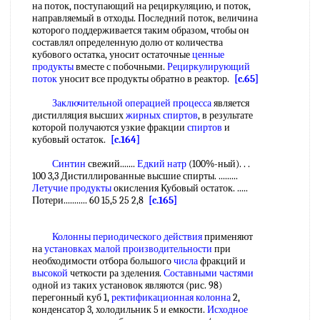
на поток, поступающий на рециркуляцию, и поток,
направляемый в отходы. Последний поток, величина
которого поддерживается таким образом, чтобы он
составлял определенную долю от количества
кубового остатка, уносит остаточные
ценные
продукты
вместе с побочными.
Рециркулирующий
поток
уносит все продукты обратно в реактор.
[c.65]
Заключительной операцией
процесса
является
дистилляция высших
жирных спиртов
, в результате
которой получаются узкие фракции
спиртов
и
кубовый остаток.
[c.164]
Синтин
свежий.......
Едкий натр
(100%-ный). . .
100 3,3 Дистиллированные высшие спирты. .........
Летучие продукты
окисления Кубовый остаток. .....
Потери........... 60 15,5 25 2,8
[c.165]
Колонны периодического действия
применяют
на
установках малой производительности
при
необходимости отбора большого
числа
фракций и
высокой
четкости ра зделения.
Составными частями
одной из таких установок являются (рис. 98)
перегонный куб 1,
ректификационная колонна
2,
конденсатор 3, холодильник 5 и емкости.
Исходное