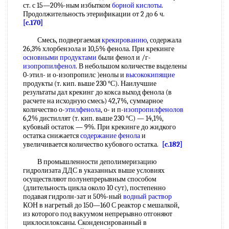
ст. с 15—20%-ным избытком
борной кислоты
.
Продолжительность этерификации от 2 до 6 ч.
[c.170]
Смесь, подвергаемая
крекированию
, содержала
26,3% хлорбензола и 10,5% фенола. При крекинге
основными продуктами
были фенол и /г-
изопропилфенол
. В небольшом количестве выделены
0-этил- и о-изопропилс )енолы и
высококипящие
продукты (т. кип. выше 230 °С). Наилучшие
результаты дал крекинг до кокса выход фенола (в
расчете на исходную смесь) 42,7%, суммарное
количество о-
этилфенола
, о- и п-
изопропилфенолов
6,2% дистиллят (т. кип. выше 230 °С) — 14,1%,
кубовый остаток — 9%. При крекинге до жидкого
остатка снижается
содержание фенола
и
увеличивается количество кубового остатка.
[c.182]
В промышленности деполимеризацию
гидролизата ДДС в указанных выше условиях
осуществляют полунепрерывным способом
(длительность цикла около 10 сут), постепенно
подавая гидролн-зат и 50%-ный
водный раствор
КОН в нагретый до 150—160 С реактор с мешалкой,
из которого под вакуумом непрерывно отгоняют
циклосилоксаны. Сконденсированный в