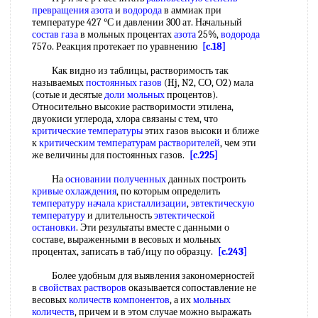
превращения
азота
и
водорода
в аммиак при
температуре 427 °С и давлении 300 ат. Начальный
состав газа
в мольных процентах
азота
25%,
водорода
757о. Реакция протекает по уравнению
[c.18]
Как видно из таблицы, растворимость так
называемых
постоянных газов
(Hj, N2, СО, О2) мала
(сотые и десятые
доли мольных
процентов).
Относительно высокие растворимости этилена,
двуокиси углерода, хлора связаны с тем, что
критические температуры
этих газов высоки и ближе
к
критическим температурам
растворителей
, чем эти
же величины для постоянных газов.
[c.225]
На
основании полученных
данных построить
кривые охлаждения
, по которым определить
температуру начала кристаллизации
,
эвтектическую
температуру
и длительность
эвтектической
остановки
. Эти результаты вместе с данными о
составе, выраженными в весовых и мольных
процентах, записать в таб/ицу по образцу.
[c.243]
Более удобным для выявления закономерностей
в
свойствах растворов
оказывается сопоставление не
весовых
количеств компонентов
, а их
мольных
количеств
, причем и в этом случае можно выражать