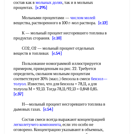
состав как в
мольных долях
, так и в мольных
процентах.
[c.295]
Мольными процентами —
числом молей
вещества, растворенного в 100 г-мол раствора.
[c.12]
К — мольный процент несгоревшего топлива в
продуктах сгорания.
[c.10]
СО2, О2 — мольный процент отдельных
веществ в топливах
[c.54]
Пользование номограммой иллюстрируется
примером, приведенным на рис. 22. Требуется
определить, скольким мольным процентам
соответствуют 30% (масс.) бензола в смеси
бензол—
толуол
. Известно, что для бензола = 78,11, а для
толуола М = 92,13. Тогда 78,11/92,13 = 0,848 0,85.
[c.37]
Н—мольный процент несгоревшего топлива в
дымовых газах.
[c.54]
Состав смеси всегда выражают концентрацией
легколетучего компонента
, если это особо не
оговорено. Концентрацию указывают в объемных,