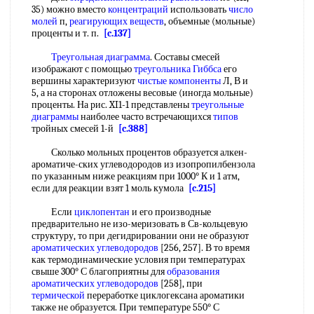
35) можно вместо
концентраций
использовать
число
молей
п,
реагирующих веществ
, объемные (мольные)
проценты и т. п.
[c.137]
Треугольная диаграмма
. Составы смесей
изображают с помощью
треугольника Гиббса
его
вершины характеризуют
чистые компоненты
Л, В и
5, а на сторонах отложены весовые (иногда мольные)
проценты. На рис. XI1-1 представлены
треугольные
диаграммы
наиболее часто встречающихся
типов
тройных смесей 1-й
[c.388]
Сколько мольных процентов образуется алкен-
ароматиче-ских углеводородов из изопропилбензола
по указанным ниже реакциям при 1000° К и 1 атм,
если для реакции взят 1 моль кумола
[c.215]
Если
циклопентан
и его производные
предварительно не изо-меризовать в Св-кольцевую
структуру, то при дегидрировании они не образуют
ароматических углеводородов
[256, 257]. В то время
как термодинамические условия при температурах
свыше 300° С благоприятны для
образования
ароматических углеводородов
[258], при
термической
переработке циклогексана ароматики
также не образуется. При температуре 550° С