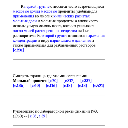
К
первой группе
относятся часто встречающиеся
массовые долил массовые
проценты, удобные для
применения
во многих
химических расчетах
мольные доли
и мольные проценты, а также часто
используемую моляль-ность, которая указывает
число молей
растворенного вещества
на 1 кг
растворителя. Ко
второй группе
относятся
выражения
концентрации
в виде
парциального давления
, а
также применяемая для разбавленных растворов
[c.231]
Смотреть страницы где упоминается термин
Мольный процент
:
[c.20]
[c.317]
[c.339]
[c.186]
[c.60]
[c.116]
[c.18]
[c.18]
[c.421]
Руководство по лабораторной ректификации 1960
(1960) -- [
c.38
,
c.39
]