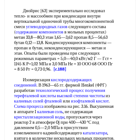
Двойрис [63] экспериментально исследовал
тепло- и массообмен при конденсации внутри
вертикальной одиночной трубы многокомпонентной
смеси
углеводородных газов
следующего состава
(
содержание компонентов
в мольных процентах)
метан 33,8—80,3 этан 1,65—3,62 пропан 8,5—56,63
бутан 0,12—13,8. Конденсирующиеся компоненты —
пропан и бутан, неконденсирующиеся — метан и
этан. Опыты были проведены при следующих
режимных параметрах = 5,0—40,0 кВт/м2 Г — Гст =
1145 К Р=1,02 МПа и 3,0 МПа Не = 10 ООО 68 ООО Пг
= 8 50 Рг = 0,73 0,96.
[c.188]
Изомеризация
кислородсодержащих
соединений
. В 1963—65 гг. фирмой Henkel (ФРГ)
разработан
технологический процесс
получения
терефталевой кислоты
высокой
степени чистоты
из
калиевых солей
фталевой
или
изофталевой кислот
.
Схема процесса
изображена на рис. 3.16. Высушенная
в аппарате I
калиевая соль
, не содержащая
кристаллизационной воды
, пропускается через
реактор 2 в атмосфере Oj при 400—430 °С под
давлением 0,5—2,0 МПа в присутствии
измельченного кадмийсодержащего
катализатора
,
взятого в количестве нескольких мольных процентов.