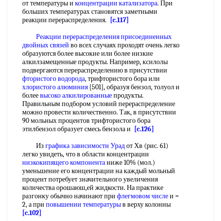
от температуры и
концентрации катализатора
. При
больших температурах становятся заметными
реакции перераспределения.
[c.117]
Реакции перераспределения
присоединенных
двойных связей
во всех случаях проходят очень легко
образуются более высокие или более низкие
алкилзамещенные продукты. Например, ксилолы
подвергаются перераспределению в присутствии
фтористого водорода
, трифтористого бора или
хлористого алюминия
[501], образуя бензол, толуол и
более
высоко алкилированные
продукты.
Правильным подбором условий перераспределение
можно провести количественно. Так, в присутствии
90 мольных процентов трифтористого бора
этилбензол образует смесь бензола и
[c.126]
Из
графика зависимости
Урад
от Хв (рис. 61)
легко увидеть, что в области концентрации
низкокипящего компонента
ниже 10% (мол.)
уменьшение его концентрации на каждый мольный
процент потребует значительного увеличения
количества орошаюш,ей жидкости. На практике
разгонку обычно начинают при
флегмовом числе
и =
2, а при
повышении температуры
в верху колонны
[c.102]