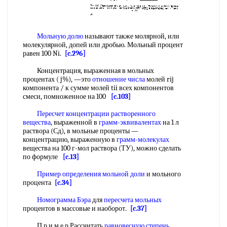
Мольную долю
называют также молярной, или
молекулярной, допей или дробью. Мольный процент
равен 100 Ni.
[c.296]
Концентрация, выраженная в мольных
процентах ( j%), —это
отношение числа
молей rij
компонента / к сумме молей tii всех компонентов
смеси, помноженное на 100
[c.103]
Пересчет концентрации
растворенного
вещества
, выраженной в
грамм-эквивалентах
на 1 л
раствора (Сд), в мольные проценты —
концентрацию, выраженную в
грамм-молекулах
вещества на 100 г-мол раствора (ТУ), можно сделать
по формуле
[c.13]
Пример определения
мольной доли
и мольного
процента
[c.34]
Номограмма Бэра
для
пересчета мольных
процентов в массовые и наоборот.
[c.37]
П р и м е р Рассчитать
равновесную степень