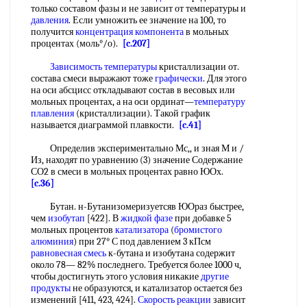
только составом фазы и не зависит от температуры и
давления
. Если умножить ее значение на 100, то
получится
концентрация компонента
в мольных
процентах (моль°/о).
[c.207]
Зависимость температуры
кристаллизации от.
состава смеси выражают тоже
графически
. Для этого
на оси абсцисс откладывают состав в весовых или
мольных процентах, а на оси ординат—
температуру
плавления
(кристаллизации). Такой график
называется диаграммой плавкости.
[c.41]
Определив экспериментально Мс,, и зная М и /
Из, находят по уравнению (3) значение Содержание
СО2 в смеси в мольных процентах равно ЮОх.
[c.36]
Бутан. н-Бутанизомеризуетсяв ЮОраз быстрее,
чем
изобутап
[422]. В
жидкой фазе
при добавке 5
мольных процентов
катализатора
(
бромистого
алюминия
) при 27° С под давлением 3 кПсм
равновесная смесь
к-бутана и изобутана содержит
около 78— 82% последнего. Требуется более 1000 ч,
чтобы достигнуть этого условия никакие
другие
продукты
не образуются, и катализатор остается без
изменений [411, 423, 424].
Скорость реакции
зависит