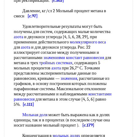
при ректификации.
[c.502]
Давление, кг/сл 2 Мольный процент метана в
смесн
[c.97]
Удовлетворительные результаты могут быть
получены для систем, содержащих малые количества
азота
и двуокиси углерода [4, 5, 6, 28, 29], при
применении действительного
молекулярного веса
для
азота
и для двуокиси углерода. Рис. 22
иллюстрирует согласие между полученными и
рассчитанными
значениями констант равновесия
для
метана в трех
тройных системах
, содержащих 5
мольных процентов
азота
при 26,7° С. Точками
представлены экспериментальные данные по
равновесию, кривыми —
значения
, рассчитанные из
графиков, в основу построения которых положены
парафиновые системы. Максимальное отклонение
между рассчитанными и наблюдаемыми
константами
равновесия
для метана в этом случае [4, 5, 6] равно
5%.
[c.111]
Мольная доля
может быть выражена как в долях
единицы, так и в процентах (в последнем случае она
носит название мольный процент ).
[c.179]
Конценграция в
мольных долях
определяется