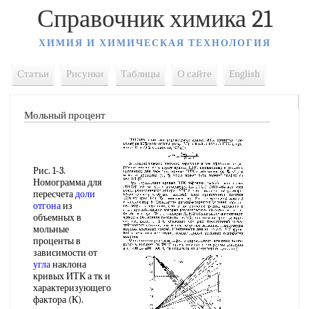
Справочник химика 21
ХИМИЯ И ХИМИЧЕСКАЯ ТЕХНОЛОГИЯ
Статьи
Рисунки
Таблицы
О сайте
English
Мольный процент
Рис. 1-3.
Номограмма для
пересчета
доли
отгона
из
объемных в
мольные
проценты в
зависимости от
угла
наклона
кривых ИТК а тк и
характеризующего
фактора (К).