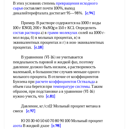
В этих условиях степень
превращения исходного
сырья
составляет почти 100%, выход
дикалийтерефталата достигает 95—98%.
[c.94]
Пример. В растворе содержится на 1000 г воды
100 г KNO3, 200 г NaNOg и 150 г КС1. Определить
состав раствора
а) в
грамм-молекулах
солей на 1000 г-
мол воды, б) в мольных процентах, в) в
эквивалентных процентах и г) в ион-эквивалентных
процентах.
[c.18]
В уравнении (VI-16) не учитывается
пеидеальность паровой и жидкой фаз, поэтому
давление должно быть низким, а растворимость
маленькой, в большинстве случаев меньше одного
мольного процента. В отличие от коэффициентов
Бунзена при
расчете коэффициентов
Оствальда
а
объем газа берется при
температуре системы
. Таким
образом, при подстановке а в уравнение (VI-16)
нужно учесть, что
[c.81]
Давление, кг/сл12 Мольный процент метана в
смеси
[c.97]
Ю 20 30 40 50 60 70 80 90 100 Мольный процент
азота
В жидкой дзазе
[c.98]