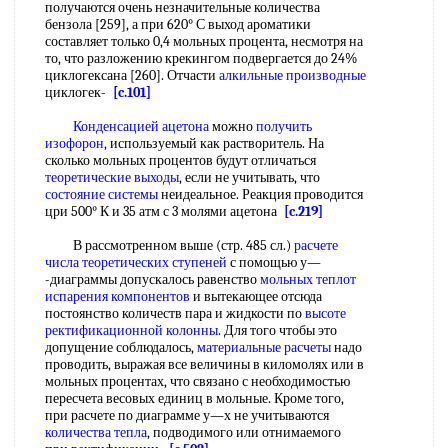
получаются очень незначительные количества
бензола [259], а при 620° С выход ароматики
составляет только 0,4 мольных процента, несмотря на
то, что разложению крекингом подвергается до 24%
циклогексана [260]. Отчасти
алкильные производные
циклогек-
[c.101]
Конденсацией ацетона
можно
получить
изофорон
, используемый как растворитель. На
сколько мольных процентов будут отличаться
теоретические выходы
, если не учитывать, что
состояние системы
неидеальное. Реакция проводится
цри 500° К и 35 атм с 3 молями ацетона
[c.219]
В рассмотренном выше (стр. 485 сл.)
расчете
числа теоретических ступеней
с помощью у—
-диаграммы допускалось равенство
мольных теплот
испарения компонентов
и вытекающее отсюда
постоянство количеств пара и жидкости по
высоте
ректификационной колонны
. Для того чтобы это
допущение соблюдалось,
материальные расчеты
надо
проводить, выражая все величины в киломолях или в
мольных процентах, что связано с необходимостью
пересчета весовых единиц в мольные. Кроме того,
при расчете по диаграмме у—х не учитываются
количества тепла
, подводимого или отнимаемого