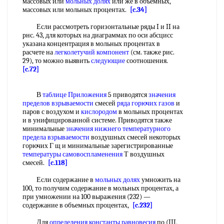
массовых или
мольных долях
или же в объемных,
массовых или мольных процентах.
[c.34]
Если рассмотреть горизонтальные ряды I и II на
рнс. 43, для которых на диаграммах по оси абсцисс
указана концентрация в мольных процентах в
расчете на
легколетучий компонент
(см. также рис.
29), то можно выявить
следующие
соотношения.
[c.72]
В
таблице Приложения
5 приводятся
значения
пределов взрываемости
смесей
ряда
горючих газов
и
паров с воздухом и
кислородом
в мольных процентах
и в унифицированной системе. Приводятся также
минимальные
значения
нижнего температурного
предела
взрываемости
воздушных смесей некоторых
горючих Г щ и минимальные зарегистрированные
температуры самовоспламенения
Т воздушных
смесей.
[c.118]
Если содержание в
мольных долях
умножить на
100, то получим содержание в мольных процентах, а
при умножении на 100 выражения (232) —
содержание в объемных процентах,
[c.232]
Для
определения константы равновесия
по (III,