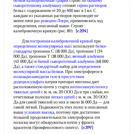
белков
калибровочный график
строят по
бычьему
сывороточному альбумину
готовят
серию растворов
белка с содержанием от 20 до 400 мкг в 1 мл. С
каждым из указанных растворов производят не
менее пяти раз
реакцию Лоури
, применяя весь ход
определения, описанный выше. Строят
калибровочную кривую (рис. 80).
[c.224]
Для
построения калибровочной кривой
при
определении молекулярных масс
используют
белки-
стандарты
тропонин С (18 000 Да), тропонин I (24
000 Да), тропонин Т (38 000 Да),
яичный альбумин
(42 000 Да) и
бычий сывороточный альбумин
(68 000
Да), а
также стандартный
набор для
определения
молекулярной массы белков
. При электрофорезе в
полиакриламидном геле
в
присутствии
додецилсульфата
натрия препарат миозина дает
расположенную почти у старта
интенсивную полосу
тяжелых цепей
с м. м. ок. 20 ООО Да и три слабые, но
отчетливые полоски
легких цепей
с м. м. ок. 20 ООО
Да для самой тяжелой из них и около 16 000 Да — для
самой легкой. Подвижность этих полос в описанных
выше
условиях высока
, поэтому при достаточно
большой продолжительности электрофореза эти
полоски могут обнаружиться почти у фронта
красителя (бромфенолового синего).
[c.397]