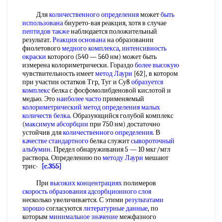
Для
количественного определения
может
быть
использована
биурето-вая реакция, хотя в случае
пептидов также
наблюдается положительный
результат.
Реакция основана
на образовании
фиолетового
медного комплекса
,
интенсивность
окраски
которого (540 — 560 нм) может быть
измерена колориметрически. Гораздо
более высокую
чувствительность имеет
метод Лаури
[62], в котором
при участии остатков Тгр, Туг и Су8
образуется
комплекс
белка с фосфомолибденовой кислотой и
медью. Это
наиболее часто
применяемый
колориметрический метод определения малых
количеств белка
. Образующийся голубой комплекс
(
максимум абсорбции
при 750 нм) достаточно
устойчив для
количественного определения
. В
качестве стандартного
белка служит
сывороточный
альбумин
. Предел обнаруживания 5 — 10 мкг/мгл
раствора. Определению по
методу Лаури
мешают
трис-
[c.355]
При
высоких концентрациях
полимеров
скорость образования адсорбционного слоя
несколько увеличивается. С этими
результатами
хорошо
согласуются
литературные данные
, по
которым
минимальное значение
межфазного