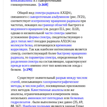
конканавалина
А с сывороточными
гликоиротеинами.
[c.168]
Общий вид
спектра радикала
АХЦ14),
связанного с
сывороточным альбумином
(рис. IV.21),
соответствует
изотропному вращению радикала
при
частотах, лежащих на
границе областей
быстрого и
медленного вращения
(см. раздел II.5, рис. 11.13),
однако в низкопольной
части спектра
заметно
усложнение
формы спектра
, свидетельствующее о
двух
типах мест
посадки радикала АХ1(14) на
молекуле белка
, отличающихся
временами
корреляции
. Так как наиболее интенсивным является
спектр, соответствующий более
быстрому вращению
радикала
, то
параметры спектра
, определенные без
разделения спектра
на составляющие, характеризуют
прежде всего
именно этот тип комплексов зонда с
белком.
[c.190]
Существует значительный
разрыв между
числом
статей
, описывающих
газохроматографические
методы
, и
числом работ
, посвященных приложению
этих методов.
Качественные анализы
или же
анализы, ограничивающиеся измерением лишь
нескольких
аминокислот пептидных
или
белковых
гидролизатов
. были выполнены уже давно [25, 69,
88, 147].
Наиболее полными
являются данные Герке