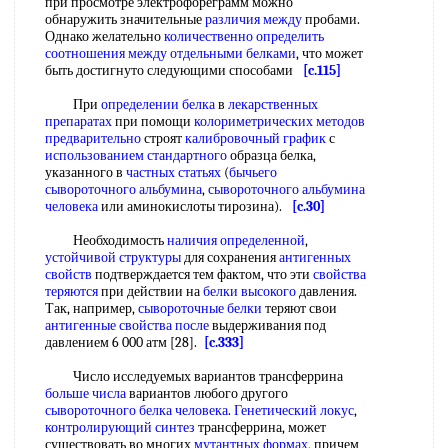
при просмотре электрофореграмм можно
обнаружить значительные
различия между
пробами.
Однако желательно
количественно определить
соотношения между
отдельными белками
, что может
быть достигнуто следующими способами
[c.115]
При
определении белка
в
лекарственных
препаратах
при помощи
колориметрических методов
предварительно
строят
калибровочный график
с
использованием стандартного
образца белка,
указанного в
частных статьях
(
бычьего
сывороточного альбумина
,
сывороточного альбумина
человека
или аминокислоты тирозина).
[c.30]
Необходимость
наличия определенной
,
устойчивой структуры
для сохранения
антигенных
свойств
подтверждается тем фактом, что эти
свойства
теряются
при действии на
белки высокого
давления.
Так, например,
сывороточные белки
теряют свои
антигенные свойства после
выдерживания под
давлением 6 000 атм [28].
[c.333]
Число исследуемых вариантов трансферрина
больше числа
вариантов любого другого
сывороточного белка человека
.
Генетический локус
,
контролирующий синтез
трансферрина, может
существовать во многих
мутантных формах
, причем