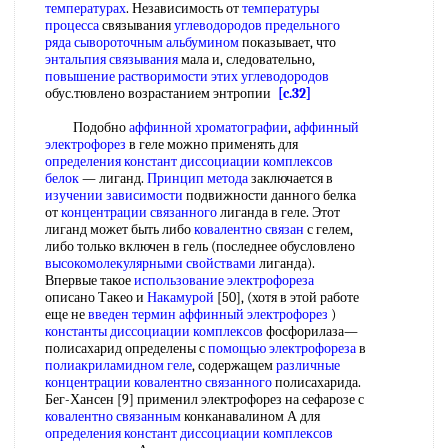
температурах
. Независимость от
температуры
процесса
связывания
углеводородов предельного
ряда
сывороточным альбумином
показывает, что
энтальпия связывания
мала и, следовательно,
повышение растворимости
этих углеводородов
обус.тювлено возрастанием энтропии
[c.32]
Подобно
аффинной хроматографии
,
аффинный
электрофорез
в геле можно применять для
определения констант диссоциации
комплексов
белок
— лиганд.
Принцип метода
заключается в
изучении зависимости
подвижности данного белка
от
концентрации связанного
лиганда в геле. Этот
лиганд может быть либо
ковалентно связан
с гелем,
либо только включен в гель (последнее обусловлено
высокомолекулярными свойствами
лиганда).
Впервые такое
использование электрофореза
описано Такео и
Накамурой
[50], (хотя в этой работе
еще не
введен термин
аффинный электрофорез
)
константы диссоциации комплексов
фосфорилаза—
полисахарид определены с
помощью электрофореза
в
полиакриламидном геле
, содержащем
различные
концентрации
ковалентно связанного
полисахарида.
Бег-Хансен [9] применил электрофорез на сефарозе с
ковалентно связанным
конканавалином А для
определения констант диссоциации
комплексов