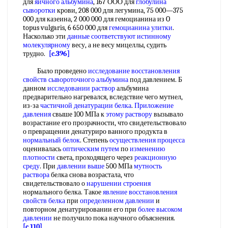
для
яичного альбумина
, 167 ООО для
глобулина
сыворотки
крови, 208 000 для легумина, 75 000—375
000 для казеина, 2 000 000 для гемоцианина из O
topus vulgaris, 6 650 000 для
гемоцианина улитки
.
Насколько эти
данные соответствуют
истинному
молекулярному
весу, а не весу мицеллы, судить
трудно.
[c.396]
Было проведено
исследование восстановления
свойств сывороточного альбумина
под давлением. Б
данном
исследовании раствор
альбумина
предварительно нагревался, вследствие чего мутнел,
из-за
частичной денатурации белка
.
Приложение
давления
свыше 100 МПа к
этому раствору
вызывало
возрастание его прозрачности, что свидетельствовало
о превращении денатуриро ванного продукта в
нормальный белок
. Степень
осуществления процесса
оценивалась
оптическим путем
по
изменению
плотности
света, проходящего через
реакционную
среду
. При
давлении выше
500 МПа
мутность
раствора
белка снова возрастала, что
свидетельствовало о
нарушении строения
нормального белка. Такое
явление восстановления
свойств белка
при
определенном давлении
и
повторном денатурировании его при
более высоком
давлении
не получило пока научного объяснения.
[c.110]