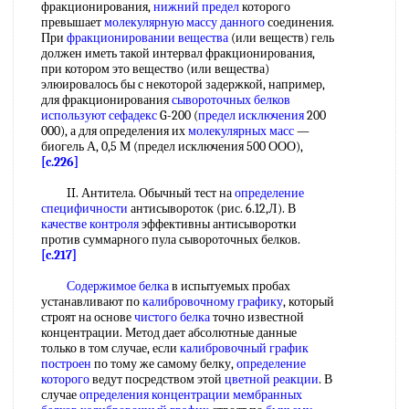
фракционирования,
нижний предел
которого
превышает
молекулярную массу данного
соединения.
При
фракционировании вещества
(или веществ) гель
должен иметь такой интервал фракционирования,
при котором это вещество (или вещества)
элюировалось бы с некоторой задержкой, например,
для фракционирования
сывороточных белков
используют сефадекс
G-200 (
предел исключения
200
000), а для определения их
молекулярных масс
—
биогель А, 0,5 М (предел исключения 500 ООО),
[c.226]
II. Антитела. Обычный тест на
определение
специфичности
антисывороток (рис. 6.12,Л). В
качестве контроля
эффективны антисыворотки
против суммарного пула сывороточных белков.
[c.217]
Содержимое белка
в испытуемых пробах
устанавливают по
калибровочному графику
, который
строят на основе
чистого белка
точно известной
концентрации. Метод дает абсолютные данные
только в том случае, если
калибровочный график
построен
по тому же самому белку,
определение
которого
ведут посредством этой
цветной реакции
. В
случае
определения концентрации
мембранных