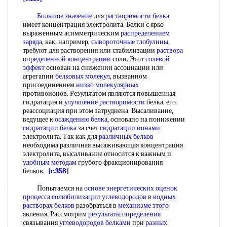
Большое значение
для
растворимости белка
имеет концентрация электролита. Белки с ярко
выраженным асимметрическим
распределением
заряда
, как, например,
сывороточные глобулины
,
требуют для растворения или стабилизации
раствора
определенной концентрации
соли. Этот
солевой
эффект
основан на снижении ассоциации или
агрегапии
белковых молекул
, вызванном
присоединением
низко молекулярных
противоионов. Результатом являются повышенная
гидратация и
улучшение растворимости
белка, его
реассоциация при этом затруднена. Высаливание,
ведущее к
осаждению белка
, основано на понижении
гидратации белка
за счет
гидратации ионами
электролита. Так как для
различных белков
необходима различная высаживающая концентрация
электролита, высаливание относится к важным и
удобным методам
грубого фракционирования
белков.
[c.358]
Попытаемся на
основе энергетических
оценок
процесса
солюбилизации углеводородов
в
водных
растворах белков
разобраться в
механизме этого
явления. Рассмотрим
результаты определения
связывания
углеводородов белками
при
разных