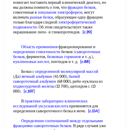
помогает поставить верный клинический диагноз, но
мы должны помнить о том, что
фракции белков
,
гомогенные в
зональном электрофорезе
, могут
включать
разные белки
, образующие одну фракцию
только благодаря сходной
электрофоретической
подвижности
. Об этом свидетельствует также
окрашивание липо- и гликопротеидов.
[c.20]
Область применения
фракционирование и
определение гомогенности
белков (
сывороточных
белков
, ферментов,
белковых гормонов
и т. д.),
нуклеиновых кислот
, пептидов и т. д.
[c.88]
Белки с
определенной молекулярной массой
(Да)
яичный альбумин
(45 000),
бычий
сывороточный альбумин
(68 000), рибо-нуклеаза из
поджелудочной железы
(12 700), цитохром с (13
000).
[c.107]
В
практике лабораторно
-
клинических
исследований
уксусная кислота
применяется для
определения сывороточного белка в моче.
[c.154]
Определение соотношений между
отдельными
фракциями
сывороточных белков
. В ряде случаев уже