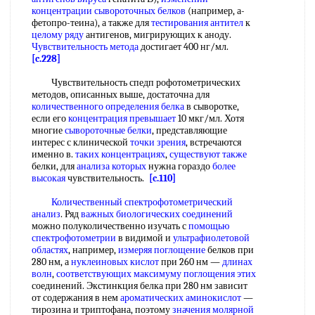
концентрации
сывороточных белков
(например, а-
фетопро-теина), а также для
тестирования антител
к
целому ряду
антигенов, мигрирующих к аноду.
Чувствительность метода
достигает 400 нг/мл.
[c.228]
Чувствительность спедп рофотометрических
методов, описанных выше, достаточна для
количественного определения белка
в сыворотке,
если его
концентрация превышает
10 мкг/мл. Хотя
многие
сывороточные белки
, представляющие
интерес с клинической
точки зрения
, встречаются
именно в.
таких концентрациях
,
существуют также
белки, для
анализа которых
нужна гораздо
более
высокая
чувствительность.
[c.110]
Количественный спектрофотометрический
анализ
. Ряд
важных биологических соединений
можно полуколичественно изучать с
помощью
спектрофотометрии
в видимой и
ультрафиолетовой
областях
, например,
измеряя поглощение
белков при
280 нм, а
нуклеиновых кислот
при 260 нм —
длинах
волн
,
соответствующих максимуму
поглощения этих
соединений. Экстинкция белка при 280 нм зависит
от содержания в нем
ароматических аминокислот
—
тирозина и триптофана, поэтому
значения молярной