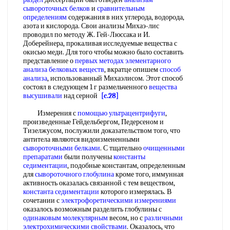
сывороточных белков
и
сравнительным
определениям
содержания в них углерода, водорода,
азота и кислорода. Свои анализы Михаэ-лис
проводил по методу Ж. Гей-Люссака и И.
Доберейнера, прокаливая исследуемые вещества с
окисью меди. Для того чтобы можно было составить
представление о
первых методах
элементарного
анализа белковых веществ
, вкратце опишем
способ
анализа
, использованный Михаэлисом. Этот способ
состоял в следующем 1 г размельченного
вещества
высушивали
над серной
[c.28]
Измерения с
помощью ультрацентрифуги
,
произведенные Гейдельбергом, Педерсеном и
Тизелжусом, послужили доказательством того, что
антитела являются видоизмененными
сывороточными белками
. С тщательно
очищенными
препаратами
были получены
константы
седиментации
, подобные константам, определенным
для
сывороточного глобулина
кроме того, иммунная
активность оказалась связанной с тем веществом,
константа седиментации
которого измерялась. В
сочетании с
электрофоретическими измерениями
оказалось возможным разделить глобулины с
одинаковым молекулярным
весом, но с
различными
электрохимическими свойствами
. Оказалось, что