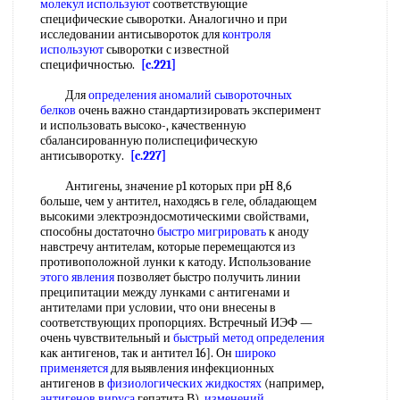
молекул используют
соответствующие
специфические сыворотки. Аналогично и при
исследовании антисывороток для
контроля
используют
сыворотки с известной
специфичностью.
[c.221]
Для
определения аномалий
сывороточных
белков
очень важно стандартизировать эксперимент
и использовать высоко-, качественную
сбалансированную полиспецифическую
антисыворотку.
[c.227]
Антигены, значение р1 которых при pH 8,6
больше, чем у антител, находясь в геле, обладающем
высокими электроэндосмотическими свойствами,
способны достаточно
быстро мигрировать
к аноду
навстречу антителам, которые перемещаются из
противоположной лунки к катоду. Использование
этого явления
позволяет быстро получить линии
преципитации между лунками с антигенами и
антителами при условии, что они внесены в
соответствующих пропорциях. Встречный ИЭФ —
очень чувствительный и
быстрый метод определения
как антигенов, так и антител 16]. Он
широко
применяется
для выявления инфекционных
антигенов в
физиологических жидкостях
(например,
антигенов вируса
гепатита В),
изменений