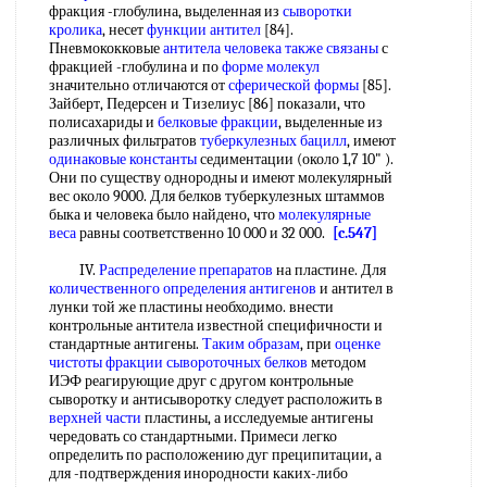
фракция -глобулина, выделенная из
сыворотки
кролика
, несет
функции антител
[84].
Пневмококковые
антитела человека
также связаны
с
фракцией -глобулина и по
форме молекул
значительно отличаются от
сферической формы
[85].
Зайберт, Педерсен и Тизелиус [86] показали, что
полисахариды и
белковые фракции
, выделенные из
различных фильтратов
туберкулезных бацилл
, имеют
одинаковые константы
седиментации (около 1,7 10" ).
Они по существу однородны и имеют молекулярный
вес около 9000. Для белков туберкулезных штаммов
быка и человека было найдено, что
молекулярные
веса
равны соответственно 10 000 и 32 000.
[c.547]
IV.
Распределение препаратов
на пластине. Для
количественного определения антигенов
и антител в
лунки той же пластины необходимо. внести
контрольные антитела известной специфичности и
стандартные антигены.
Таким образам
, при
оценке
чистоты фракции
сывороточных белков
методом
ИЭФ реагирующие друг с другом контрольные
сыворотку и антисыворотку следует расположить в
верхней части
пластины, а исследуемые антигены
чередовать со стандартными. Примеси легко
определить по расположению дуг преципитации, а
для -подтверждения инородности каких-либо