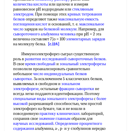
количества кислоты
или щелочи и измеряя
равновесное pH водородным или
стеклянным
электродом
. При помощи этих
кривых титрования
белков
определяют также
максимальную емкость
поглощения кислот
и оснований, т. е.
максимальное
число
зарядов на
белковой молекуле
. Например, для
сывороточного альбумина человека
при pH = 2 эта
величина составляет 7]о = 100
элементарных зарядов
на молекулу белка.
[c.114]
Иммуноэлектрофорез сыграл существенную
роль в
развитии исследований
сывороточных белков
.
В свое
время свободный
и
зональный электрофорезы
позволили проанализировать сравнительно
небольшое
число индивидуальных
белков
сыворотки
. За исключением 5 классических белков,
выявляемых в свободном и
зональном
электрофорезе
, остальные
фракции сыворотки
не
всегда легко поддаются идентификации. Поэтому
специальные виды
зонального электрофореза
с
более
высокой
разрешающей способностью, чем простой
электрофорез на бумаге, так и не вошли в
повседневную
практику клинических
лабораторий,
сохранив свое
значение главным
образом для
научных исследований
.
Определение процентного
содержания
альбумина, а-, р- и у-глобулинов нередко