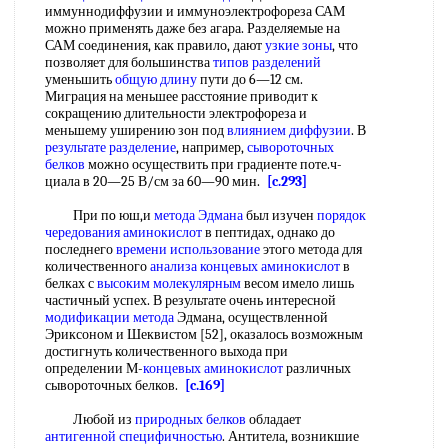
иммуннодиффузии и иммуноэлектрофореза САМ
можно применять даже без агара. Разделяемые на
САМ соединения, как правило, дают
узкие зоны
, что
позволяет для большинства
типов разделений
уменьшить
общую длину
пути до 6—12 см.
Миграция на меньшее расстояние приводит к
сокращению длительности электрофореза и
меньшему уширению зон под
влиянием диффузии
. В
результате разделение
, например,
сывороточных
белков
можно осуществить при градиенте поте.ч-
циала в 20—25 В/см за 60—90 мин.
[c.293]
При пo юш,и
метода Эдмана
был изучен
порядок
чередования аминокислот
в пептидах, однако до
последнего
времени использование
этого метода для
количественного
анализа концевых аминокислот
в
белках с
высоким молекулярным
весом имело лишь
частичный успех. В результате очень интересной
модификации метода
Эдмана, осуществленной
Эриксоном и Шеквистом [52], оказалось возможным
достигнуть количественного выхода при
определении М-
концевых аминокислот
различных
сывороточных белков.
[c.169]
Любой из
природных белков
обладает
антигенной специфичностью
. Антитела, возникшие