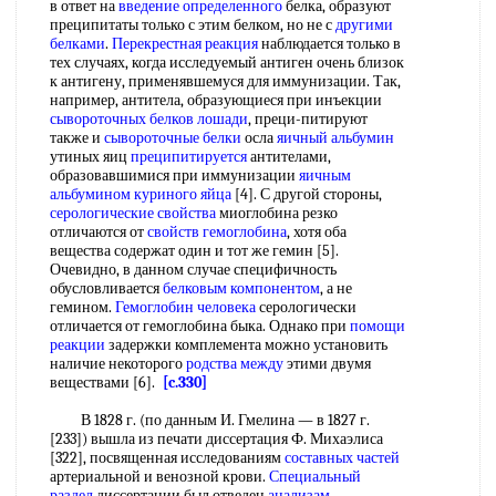
в ответ на
введение определенного
белка, образуют
преципитаты только с этим белком, но не с
другими
белками
.
Перекрестная реакция
наблюдается только в
тех случаях, когда исследуемый антиген очень близок
к антигену, применявшемуся для иммунизации. Так,
например, антитела, образующиеся при инъекции
сывороточных белков лошади
, преци-питируют
также и
сывороточные белки
осла
яичный альбумин
утиных яиц
преципитируется
антителами,
образовавшимися при иммунизации
яичным
альбумином
куриного яйца
[4]. С другой стороны,
серологические свойства
миоглобина резко
отличаются от
свойств гемоглобина
, хотя оба
вещества содержат один и тот же гемин [5].
Очевидно, в данном случае специфичность
обусловливается
белковым компонентом
, а не
гемином.
Гемоглобин человека
серологически
отличается от гемоглобина быка. Однако при
помощи
реакции
задержки комплемента можно установить
наличие некоторого
родства между
этими двумя
веществами [6].
[c.330]
В 1828 г. (по данным И. Гмелина — в 1827 г.
[233]) вышла из печати диссертация Ф. Михаэлиса
[322], посвященная исследованиям
составных частей
артериальной и венозной крови.
Специальный
раздел
диссертации был отведен
анализам