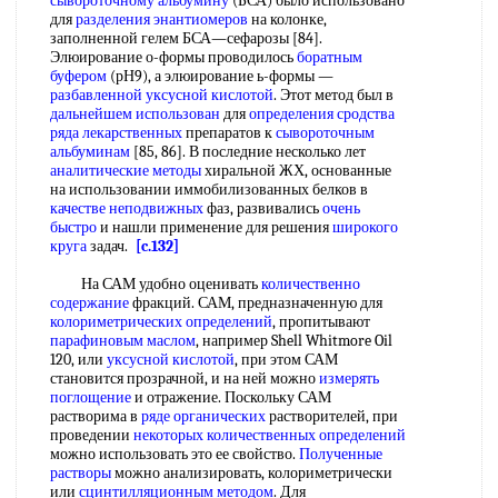
сывороточному альбумину
(БСА) было использовано
для
разделения энантиомеров
на колонке,
заполненной гелем БСА—сефарозы [84].
Элюирование о-формы проводилось
боратным
буфером
(рН9), а элюирование ь-формы —
разбавленной уксусной кислотой
. Этот метод был в
дальнейшем использован
для
определения сродства
ряда лекарственных
препаратов к
сывороточным
альбуминам
[85, 86]. В последние несколько лет
аналитические методы
хиральной ЖХ, основанные
на использовании иммобилизованных белков в
качестве неподвижных
фаз, развивались
очень
быстро
и нашли применение для решения
широкого
круга
задач.
[c.132]
На САМ удобно оценивать
количественно
содержание
фракций. САМ, предназначенную для
колориметрических определений
, пропитывают
парафиновым маслом
, например Shell Whitmore Oil
120, или
уксусной кислотой
, при этом САМ
становится прозрачной, и на ней можно
измерять
поглощение
и отражение. Поскольку САМ
растворима в
ряде органических
растворителей, при
проведении
некоторых количественных определений
можно использовать это ее свойство.
Полученные
растворы
можно анализировать, колориметрически
или
сцинтилляционным методом
. Для