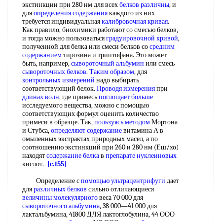
экстинкции при 280 нм для всех
белков различны
, и
для
определения содержания
каждого из них
требуется индивидуальная
калибровочная кривая
.
Как правило, биохимики работают со смесью белков,
и тогда можно пользоваться
градуировочной кривой
,
полученной для белка или смеси белков со
средним
содержанием
тирозина и триптофана. Это может
быть, например,
сывороточный альбумин
или смесь
сывороточных белков
.
Таким образом
, для
контрольных измерений
надо выбирать
соответствующий белок.
Проводя измерения
при
длинах волн
, где примесь
поглощает больше
исследуемого вещества, можно с помощью
соответствующих формул оценить количество
примеси в образце. Так,
пользуясь методом
Мортона
и Стубса,
определяют содержание
витамина А в
омыленных экстрактах природных масел, а по
соотношению экстинкций при 260 и 280 нм (Еш/хо)
находят
содержание белка
в
препарате нуклеиновых
кислот.
[c.155]
Определение с
помощью ультрацентрифуги
дает
для
различных белков
сильно отличающиеся
величины молекулярного
веса 70 000 для
сывороточного альбумина
, 38 000—41 000 для
лактальбумина, 41800 ДЛЯ лактоглобулина, 44 ООО