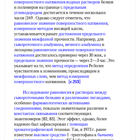
поверхностного натяжения водных растворов
белков
и полимеров на границе с
предельным
углеводородом
достигается в течение нескольких
часов [149 . Однако следует отметить, что
равновесное значение поверхностного натяжения
,
измеренное методом
висящей капли,
устанавливается раньте
достижения предельного
значения межфазной
прочности. Например, для
сывороточного альбумина
,
яичного альбумина
и
лизоцима
равновесное значение поверхностного
натяжения
достигалось примерно через 30 жик, а
предельное значение
прочности— через 2—3 час. Это
указывает на то, что
метод определения
Ps более
чувствителен к изменениям, происходящим в
межфазных слоях
, чем
метод измерения
поверхностного
натяжения.
[c.213]
Исследование равновесия
в
растворах между
сывороточными белками
и
различными лигандами
,
особенно
фармакологически активными
соединениями
, показало значительное различие в
константах связывания
соответствующих
энантиомеров [82, 83]. Этот эффект, однако, более
надежно был зафиксирован с
помощью
хроматографической
техники. Так, в 1973 г. ранее
известное
высокое сродство
I -триптофана к
бычьему