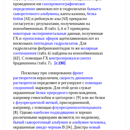
проведенное им
газохроматографическое
определение
аминокислот в гидролизатах
бычьего
сывороточного альбумина
, каппа казеина,
белка
бобов
[41] и рибонукле-азы [43] прекрасно
согласуется с результатами, полученными на
ионообменниках. В табл. 5, 6 и 7 приведены
некоторые экспериментальные
данные, полученные
ГХ н-
пропиловых эфиров
ацетиламинокислот из
нескольких
пептидных гидролизатов
. Для
гидролизатов фибриноиептидов те же
молярные
соотношения
(табл. 6) найдены на ионообменниках
[62]. С помощью ГХ
контролировался синтез
брадикинина (табл. 7).
[c.130]
Поскольку при элюировании
фронт
растворителя
неразличим,
скорость движения
растворителя
определяют и регулируют с
помощью
соединений
-маркеров. Для этой цели служат
окрашенные
белки природного
происхождения,
например гемоглобин и цитохром с [9] или же белки
с
флуоресцентной меткой
, присоединенной,
например, с помощью
флуоресцеинизотиоцианата
[8]. Однако
наиболее подходящими
и хорошо
различимыми маркерами являются, по-видимому,
бычий сывороточный альбумин
и
альбумин человека
,
окрашенные
амидо-черным
В [14]. Декстра-
новый