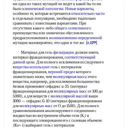
ни одна из таких мутаций не ведет к какой бы то ни
было
клинической патологии
.
Новые варианты
,
особенно те, которые встречаются
относительно часто
в отдельных популяциях, необходимо тщательно
сравнивать с известными вариантами. При
отсутствии какого-либо
общего селективного
преимущества или химически обусловленного
предрасположения к
возникновению определенной
мутации маловероятно, что один и тот же
[c.129]
Материал для
гель-фильтрации
должен иметь
интервал фракционирования,
соответствующий
данной
цели. Для полного исключения исследуемого
вещества используют
гель с интервалом
фракционирования,
верхний предел
которого
значительно ниже, чем
молекулярная масса
этого
вещества, например, для исключения большинства
белков применяют сефадекс u-25 (интервал
фракционирования для
молекулярных масс
от 100 до
5000), а для веществ с
молекулярной массой
выше
3000 — сефадекс G-10 (интервал фракционирования
для
молекулярных масс
от О до 1500). Для полного
уравновешивания анализируемого соединения с
жидкостью во внутреннем объеме геля (К,) и
последующего элюирования его с солевым объемом
(Ko+ i) выбирают гель с интервалом