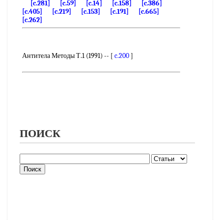
[c.281]
[c.59]
[c.14]
[c.158]
[c.386]
[c.405]
[c.219]
[c.153]
[c.191]
[c.665]
[c.262]
Антитела Методы Т.1 (1991) -- [
c.200
]
ПОИСК