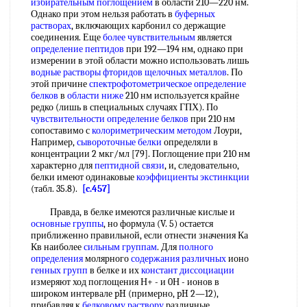
избирательным поглощением
в области 210—220 нм.
Однако при этом нельзя работать в
буферных
растворах
, включающих карбонил со держащие
соединения. Еще
более чувствительным
является
определение пептидов
при 192—194 нм, однако при
измерении в этой области можно использовать лишь
водные растворы
фторидов щелочных металлов
. По
этой причине
спектрофотометрическое определение
белков
в
области ниже
210 нм используется крайне
редко (лишь в специальных случаях ГПХ). По
чувствительности определение белков
при 210 нм
сопоставимо с
колориметрическим методом
Лоури,
Например,
сывороточные белки
определяли в
концентрации 2 мкг/мл [79]. Поглощение при 210 нм
характерно для
пептидной связи
, и, следовательно,
белки имеют одинаковые
коэффициенты экстинкции
(табл. 35.8).
[c.457]
Правда, в белке имеются различные кислые и
основные группы
, но формула (V. 5) остается
приближенно правильной, если отнести значения Ка
Кв наиболее
сильным группам
. Для
полного
определения
молярного
содержания различных
ионо
генных групп
в белке и их
констант диссоциации
измеряют ход поглощения Н+ - и 0Н - ионов в
широком интервале pH (примерно, pH 2—12),
прибавляя к
белковому раствору
различные