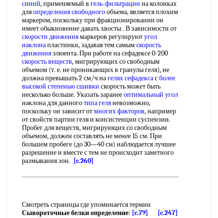
синий
, применяемый в
гель-фильтрации
на колонках
для
определения свободного
объема, является плохим
маркером, поскольку при фракционировании он
имеет обыкновение давать хвосты . В зависимости от
скорости движения
маркеров регулируют
угол
наклона
пластинки, задавая тем самым
скорость
движения
элюента. При работе на сефадексе 0-200
скорость веществ
, мигрирующих со свободным
объемом (т. е. не проникающих в гранулы геля), не
должна превышать 2 см/ч на
гелях сефадекса
с
более
высокой
степенью сшивки
скорость может быть
несколько больше. Указать заранее
оптимальный угол
наклона для данного
типа геля
невозможно,
поскольку он зависит от
многих факторов
, например
от свойств партии геля и консистенции суспензии.
Пробег для веществ, мигрирующих со свободным
объемом, должен составлять не менее 15 см. При
большем пробеге (до 30—40 см) наблюдается лучшее
разрешение и вместе с тем не происходит заметного
размывания зон.
[c.260]
Смотреть страницы где упоминается термин
Сывороточные белки определение
:
[c.79]
[c.247]