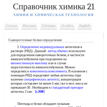
Справочник химика 21
ХИМИЯ И ХИМИЧЕСКАЯ ТЕХНОЛОГИЯ
Статьи
Рисунки
Таблицы
О сайте
English
Сывороточные белки определение
I.
Определение индивидуальных
антигенов в
растворе (РИД). Данный -
метод обычно
используют
для определения сывороточных белков, в частности
иммуноглобулинов при подозрении на
множественную миелому
или в случае
недостаточности иммуноглобулинов. Можно
определять и
компоненты комплемента
. В основном с
помощью РИД определяют любые антигены (при
наличии
специфических антител
), концентрация
которых составляет не менее 5 мкг/мл и мол. масса не
превышает 10 . Необходим и
стандартный препарат
антигена. Стан-
[c.208]
Пептиды и белки обладают сильным