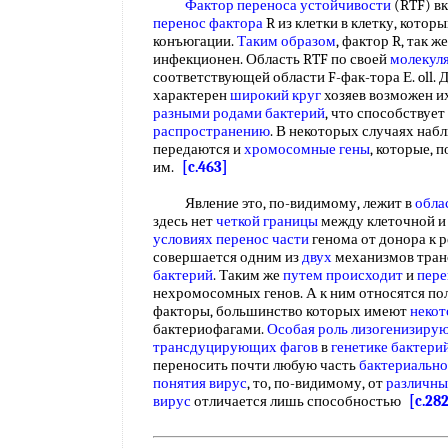
Фактор переноса устойчивости
(RTF) вк
перенос фактора
R из клетки в клетку, кото
конъюгации.
Таким образом
, фактор R, так же
инфекционен. Область RTF по своей
молекул
соответствующей области F-фак-тора Е. oll.
характерен
широкий круг
хозяев возможен и
разными
родами бактерий
, что способствует
распространению
. В некоторых случаях наб
передаются и
хромосомные гены
, которые,
им.
[c.463]
Явление это, по-видимому, лежит в
обла
здесь нет
четкой границы
между клеточной и
условиях
перенос части
генома от донора к 
совершается одним из
двух
механизмов тра
бактерий
. Таким же
путем происходит
и
пере
нехромосомных генов. А к ним относятся по
факторы, большинство которых имеют
некот
бактериофагами.
Особая роль
лизогенизиру
трансдуцирующих фагов
в
генетике бактери
переносить почти любую часть
бактериальн
понятия вирус
, то, по-видимому, от
различны
вирус
отличается лишь способностью
[c.28