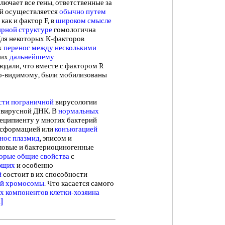
лючает все гены, ответственные за
рый осуществляется
обычно путем
 как и фактор F, в
широком смысле
ярной структуре
гомологична
 Для некоторых К-факторов
х
перенос между
несколькими
 их
дальнейшему
людали, что вместе с фактором R
 по-видимому, были мобилизованы
сти пограничной
вирусологии
 вирусной ДНК. В
нормальных
реципиенту у многих бактерий
нсформацией или
конъюгацией
нос плазмид
, эписом и
ловые и бактериоциногенные
орые общие свойства
с
ющих
и особенно
й
состоит в их способности
ой хромосомы
. Что касается самого
х компонентов
клетки-хозяина
2]