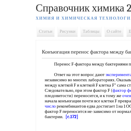
Справочник химика 2
ХИМИЯ И ХИМИЧЕСКАЯ ТЕХНОЛОГИ
Статьи
Рисунки
Таблицы
О сайте
E
Конъюгация перенос фактора между б
Перенос F-фактора между бактериями п
Ответ на этот вопрос дают
эксперимент
независимо во многих лабораториях. Оказыва
между клеткой F и клеткой F клетка F" сама 
Следовательно, при этом фактор F (
фактор ф
плодовитости) переносится, и к тому же
очен
начала конъюгации почти все клетки F превра
число
рекомбинантов едва достигает 1 на 1 
фактор F переносится ие-зависимо от норма
бактерии.
[c.172]