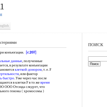
1
Я
nglish
актериями
ПОИСК
ри конъюгации.
[c.207]
альные данные
, полученные
ется, в результате конъюгации
становится
клеткой-донором
, т. е. F
ертильности
, или фактор
ь быстро
. Уже через час после
щаются в клетки F в то же
время
ООО ООО Отсюда следует, что
льного генома ( хромосомы )