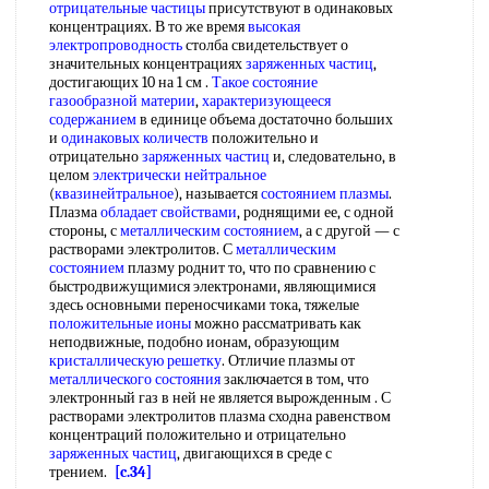
отрицательные частицы
присутствуют в одинаковых
концентрациях. В то же время
высокая
электропроводность
столба свидетельствует о
значительных концентрациях
заряженных частиц
,
достигающих 10 на 1 см .
Такое состояние
газообразной материи
,
характеризующееся
содержанием
в единице объема достаточно больших
и
одинаковых количеств
положительно и
отрицательно
заряженных частиц
и, следовательно, в
целом
электрически нейтральное
(
квазинейтральное
), называется
состоянием плазмы
.
Плазма
обладает свойствами
, роднящими ее, с одной
стороны, с
металлическим состоянием
, а с другой — с
растворами электролитов. С
металлическим
состоянием
плазму роднит то, что по сравнению с
быстродвижущимися электронами, являющимися
здесь основными переносчиками тока, тяжелые
положительные ионы
можно рассматривать как
неподвижные, подобно ионам, образующим
кристаллическую решетку
. Отличие плазмы от
металлического состояния
заключается в том, что
электронный газ в ней не является вырожденным . С
растворами электролитов плазма сходна равенством
концентраций положительно и отрицательно
заряженных частиц
, двигающихся в среде с
трением.
[c.34]