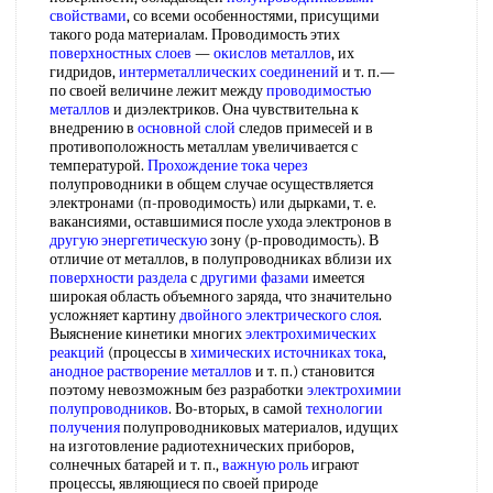
свойствами
, со всеми особенностями, присущими
такого рода материалам. Проводимость этих
поверхностных слоев
—
окислов металлов
, их
гидридов,
интерметаллических соединений
и т. п.—
по своей величине лежит между
проводимостью
металлов
и диэлектриков. Она чувствительна к
внедрению в
основной слой
следов примесей и в
противоположность металлам увеличивается с
температурой.
Прохождение тока через
полупроводники в общем случае осуществляется
электронами (п-проводимость) или дырками, т. е.
вакансиями, оставшимися после ухода электронов в
другую энергетическую
зону (р-проводимость). В
отличие от металлов, в полупроводниках вблизи их
поверхности раздела
с
другими фазами
имеется
широкая область объемного заряда, что значительно
усложняет картину
двойного электрического слоя
.
Выяснение кинетики многих
электрохимических
реакций
(процессы в
химических источниках тока
,
анодное растворение металлов
и т. п.) становится
поэтому невозможным без разработки
электрохимии
полупроводников
. Во-вторых, в самой
технологии
получения
полупроводниковых материалов, идущих
на изготовление радиотехнических приборов,
солнечных батарей и т. п.,
важную роль
играют
процессы, являющиеся по своей природе