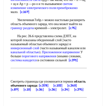
< щ и Ар = р —ро о и то вызываемое
светом
изменение
электрического поля
пренебрежимо
мало.
[c.169]
Увеличивая 7обр.> можно настолько расширить
область объемного заряда, что она может выйти на
границу раздела
кремний—электролит.
[c.95]
На рис. 26.6 представлена схема ДЗПТ, на
которой показаны обедненный слой [часто
называемый областью объемного заряда) и
инверсионный слой
(часто называемый каналом или
канальной областью
).
Приложенное напряжение
У
больше
порогового напряжения
(иными словами,
система находится
в состоянии сильной
[c.391]
Смотреть страницы где упоминается термин
область
объемного заряда
:
[c.378]
[c.102]
[c.260]
[c.89]
[c.10]
[c.36]
[c.36]
[c.34]
[c.295]