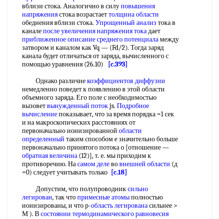
вблизи стока. Аналогично в силу
повышения
напряжения
стока возрастает
толщина области
обеднения вблизи стока.
Упрощенный анализ
тока в
канале
после увеличения
напряжения тока
дает
приближенное описание
среднего потенциала
между
затвором и каналом как Vq — (Fd/2). Тогда заряд
канала будет отличаться от заряда, вычисленного с
помощью уравнения (26.10)
[c.393]
Однако различие
коэффициентов диффузии
немедленно поведет к появлению в этой области
объемного заряда. Его поле с необходимостью
вызовет
вынужденный поток
js.
Подробное
вычисление
показывает, что за время порядка =1 сек
и на макроскопических расстояниях от
первоначально ионизированной
области
определенный
таким способом е значительно больше
первоначально принятого потока о [отношение —
обратная величина
(12)], т. е. мы приходим к
противоречию. На
самом деле
во
внешней области
(д
=0) следует учитывать только
[c.18]
Допустим, что полупроводник
сильно
легирован
, так что
примесные атомы
полностью
ионизированы, и что р-
область легирована
сильнее >
М ). В
состоянии термодинамического равновесия