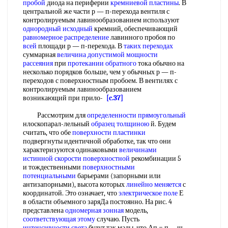
пробой
диода на периферии
кремниевой пластины
. В
центральной же части р — п-перехода вентиля с
контролируемым лавинообразованием используют
однородный исходный
кремний, обеспечивающий
равномерное распределение
лавинного пробоя по
всей
площади р — п-перехода. В
таких переходах
суммарная
величина допустимой
мощности
рассеяния
при
протекании обратного
тока обычно на
несколько порядков больше, чем у обычных р — п-
переходов с поверхностным пробоем. В вентилях с
контролируемым лавинообразованием
возникающий при прило-
[c.37]
Рассмотрим для
определенности прямоугольный
нлоскопарал-лельный
образец толщиною
й. Будем
считать, что обе
поверхности пластинки
подвергнуты идентичной обработке, так что они
характеризуются одинаковыми
величинами
истинной
скорости поверхностной
рекомбинации 5
и тождественными
поверхностными
потенциальными
барьерами (запорными или
антизапорными), высота которых
линейно меняется
с
координатой. Это означает, что
электрическое поле
Е
в области объемного заряДа постоянно. На рис. 4
представлена
одномерная зонная
модель,
соответствующая этому
случаю. Пусть
интенсивности света
будут так малы, что Ап = п —щ,