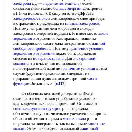
электрона
Дф —
падение потенциала
) может
оказаться значительно
больше энергии
электронов
кТ (или ионов кТ ). В силу того, что еДф /сГе,
электрическое поле
в ленгмюровском слое приводит
к отражению приходящих из
плазмы электронов
.
Поэтому на границе ленгмюровского слоя для
электронов с энергией порядка кТе имеет место
закон
зеркального
отражения. Как правило, толщина
ленгмюровского слоя г мала по сравнению с
длиной
свободного пробега
1 . Поэтому
граничное условие
зеркального отражения
может быть формально
снесено на
поверхность тела
. Для
электронной
компоненты
в частично ионизованной
неизотермической плайме
граничные условия
в этом
случае будут непосредственно следовать из
приравнивания нулю антисимметричной
части
функции
Энскога, т. е.
[c.117]
От обычных вентилей диоды типа ВКДЛ
отличаются тем, что могут работать в условиях
кратковременных перенапряжений. Они имеют
специальную конструкцию
р—п-перехода,
обеспечивающую значительное увеличение ширины
области объемного заряда в
местах выход
р — и-
шерехода на поверхность, так называемое
защитное
кольцо
. Этим исключается локальный
лавинный