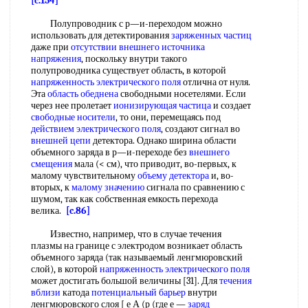
[c.154]
Полупроводник с р—и-переходом можно
использовать для детектирования
заряженных частиц
даже при
отсутствии внешнего
источника
напряжения
, поскольку внутри такого
полупроводника существует область, в которой
напряженность электрического поля
отлична от нуля.
Эта
область обеднена
свободными носетелями. Если
через нее пролетает
ионизирующая частица
и создает
свободные носители
, то они, перемещаясь под
действием электрического поля
, создают сигнал во
внешней цепи
детектора. Однако ширина области
объемного заряда в р—и-переходе без
внешнего
смещения
мала (< см), что приводит, во-первых, к
малому чувствительному
объему детектора
и, во-
вторых, к
малому значению
сигнала по сравнению с
шумом, так как собственная емкость перехода
велика.
[c.86]
Известно, например, что в случае течения
плазмы на границе с электродом возникает область
объемного заряда (так называемый ленгмюровский
слой), в которой
напряженность электрического поля
может достигать большой величины [31]. Для
течения
вблизи
катода
потенциальный барьер
внутри
ленгмюровского слоя [ е А (р (где е —
заряд