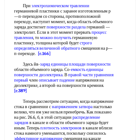
При
электрохимическом травлении
германиевой пластинки с заранее изготовленным р
—п-переходом со стороны, противоположной
переходу, наступит момент, когда область объемного
заряда достигнет
поверхности раздела
германий —
электролит. Если в этот момент прервать
процесс
травления
, то
можно получить
германиевую
пластинку, толщина которой будет
строго
определяться
величиной обратного
смещения на р—
п-переходе.
[c.166]
Здесь йв-
заряд единицы
площади поверхности
области объемного заряда. Со-
емкость единицы
поверхности диэлектрика
. В
правой части
уравнения
первый
член
описывает падение
напряжения на
диэлектрике, а второй-на поверхности кремния.
[c.389]
Теперь рассмотрим ситуацию, когда напряжение
стока в сравнении с
напряжением затвора
настолько
велико, что им уже нельзя пренебречь. Как показано
на рис. 26.6, б, в этой ситуации
распределение
зарядов
в канале и области объемного заряда будет
иным. Теперь
плотность электронов
в канале вблизи
стока намного уменьшится, поскольку снизилось
эффективное напряжение
смещения на канале