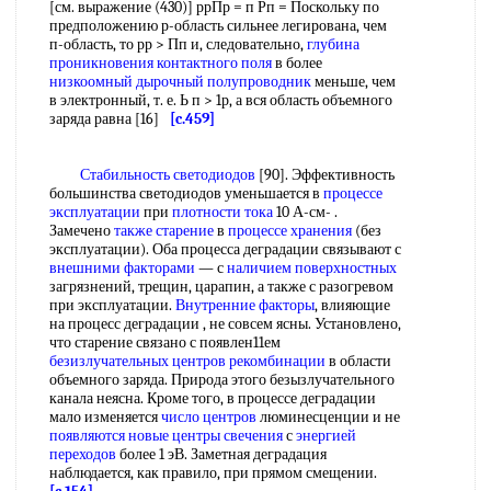
[см. выражение (430)] ррПр = п Рп = Поскольку по
предположению р-область сильнее легирована, чем
п-область, то рр > Пп и, следовательно,
глубина
проникновения
контактного поля
в более
низкоомный
дырочный полупроводник
меньше, чем
в электронный, т. е. Ь п > 1р, а вся область объемного
заряда равна [16]
[c.459]
Стабильность светодиодов
[90]. Эффективность
большинства светодиодов уменьшается в
процессе
эксплуатации
при
плотности тока
10 А-см- .
Замечено
также старение
в
процессе хранения
(без
эксплуатации). Оба процесса деградации связывают с
внешними факторами
— с
наличием поверхностных
загрязнений, трещин, царапин, а также с разогревом
при эксплуатации.
Внутренние факторы
, влияющие
на процесс деградации , не совсем ясны. Установлено,
что старение связано с появлен11ем
безизлучательных
центров рекомбинации
в области
объемного заряда. Природа этого безызлучательного
канала неясна. Кроме того, в процессе деградации
мало изменяется
число центров
люминесценции и не
появляются новые
центры свечения
с
энергией
переходов
более 1 эВ. Заметная деградация
наблюдается, как правило, при прямом смещении.