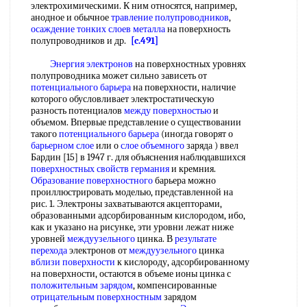
электрохимическими. К ним относятся, например,
анодное и обычное
травление полупроводников
,
осаждение тонких
слоев металла
на поверхность
полупроводников и др.
[c.491]
Энергия электронов
на поверхностных уровнях
полупроводника может сильно зависеть от
потенциального барьера
на поверхности, наличие
которого обусловливает электростатическую
разность потенциалов
между поверхностью
и
объемом. Впервые представление о существовании
такого
потенциального барьера
(иногда говорят о
барьерном слое
или о
слое объемного
заряда ) ввел
Бардин [15] в 1947 г. для объяснения наблюдавшихся
поверхностных свойств германия
и кремния.
Образование поверхностного
барьера можно
проиллюстрировать моделью, представленной на
рис. 1. Электроны захватываются акцепторами,
образованными адсорбированным кислородом, ибо,
как и указано на рисунке, эти уровни лежат ниже
уровней
междуузельного
цинка. В
результате
перехода
электронов от
междуузельного
цинка
вблизи поверхности
к кислороду, адсорбированному
на поверхности, остаются в объеме ионы цинка с
положительным зарядом
, компенсированные
отрицательным поверхностным
зарядом