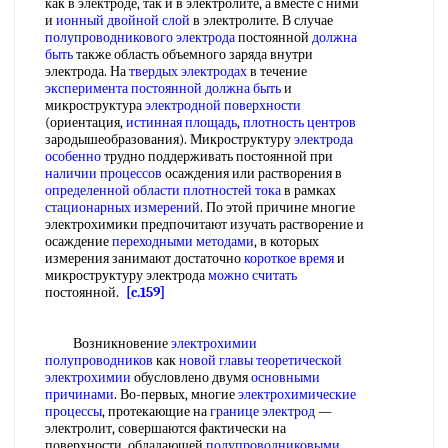
как в электроде, так и в электролите, а вместе с ними
и
ионный двойной слой
в электролите. В случае
полупроводникового электрода
постоянной
должна
быть
также область объемного заряда внутри
электрода. На
твердых электродах
в течение
эксперимента постоянной
должна быть
и
микроструктура
электродной поверхности
(ориентация,
истинная площадь
,
плотность центров
зародышеобразования). Микроструктуру
электрода
особенно
трудно поддерживать постоянной при
наличии процессов
осаждения или растворения в
определенной области
плотностей тока
в рамках
стационарных измерений
. По этой причине многие
электрохимики предпочитают изучать растворение и
осаждение
переходными методами
, в которых
измерения занимают достаточно
короткое время
и
микроструктуру электрода
можно считать
постоянной.
[c.159]
Возникновение
электрохимии
полупроводников
как
новой главы
теоретической
электрохимии
обусловлено двумя
основными
причинами
. Во-первых, многие
электрохимические
процессы
, протекающие на
границе электрод
—
электролит, совершаются фактически на
поверхности, обладающей
полупроводниковыми