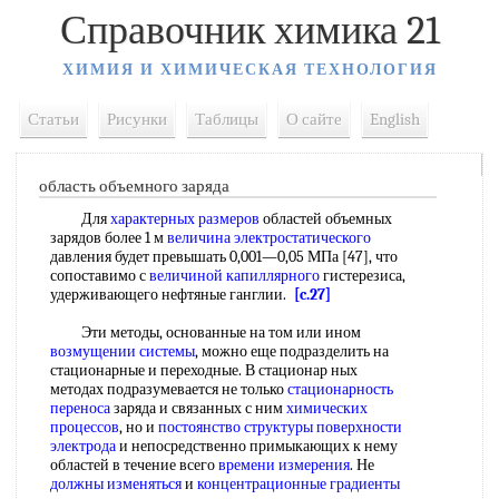
Справочник химика 21
ХИМИЯ И ХИМИЧЕСКАЯ ТЕХНОЛОГИЯ
Статьи
Рисунки
Таблицы
О сайте
English
область объемного заряда
Для
характерных размеров
областей объемных
зарядов более 1 м
величина электростатического
давления будет превышать 0,001—0,05 МПа [47], что
сопоставимо с
величиной капиллярного
гистерезиса,
удерживающего нефтяные ганглии.
[c.27]
Эти методы, основанные на том или ином
возмущении системы
, можно еще подразделить на
стационарные и переходные. В стационар ных
методах подразумевается не только
стационарность
переноса
заряда и связанных с ним
химических
процессов
, но и
постоянство структуры
поверхности
электрода
и непосредственно примыкающих к нему
областей в течение всего
времени измерения
. Не
должны изменяться
и
концентрационные градиенты