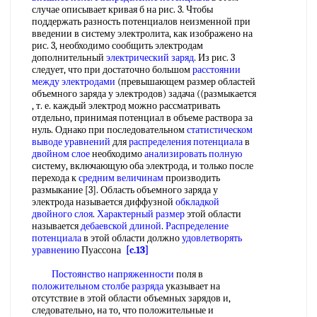
случае описывает кривая б на рис. 3. Чтобы
поддержать разность потенциалов неизменной при
введении в систему электролита, как изображено на
рис. 3, необходимо сообщить электродам
дополнительный
электрический заряд
. Из рис. 3
следует, что при достаточно большом
расстоянии
между электродами
(превышающем размер областей
объемного заряда у электродов) задача ((размыкается
, т. е. каждый электрод можно рассматривать
отдельно, принимая потенциал в объеме раствора за
нуль. Однако при последовательном
статистическом
выводе уравнений
для
распределения потенциала
в
двойном слое
необходимо
анализировать полную
систему, включающую оба электрода, и только после
перехода к
средним величинам
производить
размыкание [3]. Область объемного заряда у
электрода называется диффузной
обкладкой
двойного слоя
.
Характерный размер
этой области
называется
дебаевской длиной
.
Распределение
потенциала
в этой области должно
удовлетворять
уравнению
Пуассона
[c.13]
Постоянство напряженности
поля в
положительном столбе разряда
указывает на
отсутствие в этой области объемных зарядов и,
следовательно, на то, что положительные и