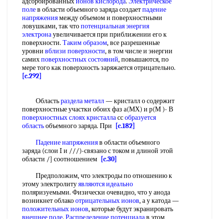
адсорбированных
ионов кислорода
.
Электрическое
поле
в области объемного заряда создает
падение
напряжения
между объемом и поверхностными
ловушками, так что
потенциальная энергия
электрона
увеличивается при приближении его к
поверхности.
Таким образом
, все разрешенные
уровни
вблизи поверхности
, в том числе и энергии
самих
поверхностных состояний
, повышаются, по
мере того как поверхность заряжается отрицательно.
[c.292]
Область
раздела металл
— кристалл о содержит
поверхностные участки обоих фаз а(МХ) и р(М )- В
поверхностных слоях кристалла
сс
образуется
область
объемного заряда. При
[c.182]
Падение напряжения
в области объемного
заряда (слои I и ///)-связано с током и длиной этой
области /] соотношением
[c.30]
Предположим, что электроды по отношению к
этому электролиту
являются идеально
поляризуемыми. Физически очевидно, что у анода
возникнет облако
отрицательных ионов
, а у катода —
положительных ионов
, которые будут экранировать
внешнее поле
.
Распределение потенциала
в этом