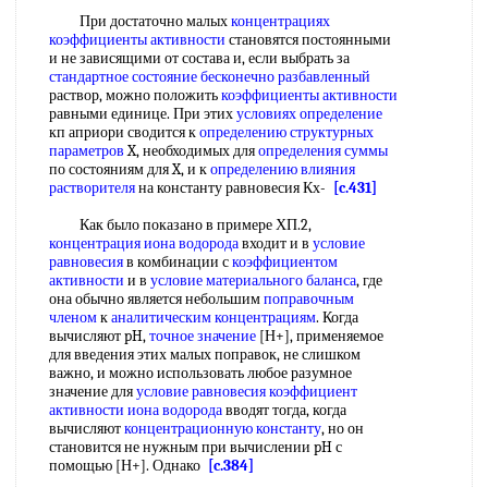
При достаточно малых
концентрациях
коэффициенты активности
становятся постоянными
и не зависящими от состава и, если выбрать за
стандартное состояние
бесконечно разбавленный
раствор, можно положить
коэффициенты активности
равными единице. При этих
условиях определение
кп априори сводится к
определению структурных
параметров
X, необходимых для
определения суммы
по состояниям для X, и к
определению влияния
растворителя
на константу равновесия Кх-
[c.431]
Как было показано в примере ХП.2,
концентрация иона водорода
входит и в
условие
равновесия
в комбинации с
коэффициентом
активности
и в
условие материального баланса
, где
она обычно является небольшим
поправочным
членом
к
аналитическим концентрациям
. Когда
вычисляют pH,
точное значение
[Н+], применяемое
для введения этих малых поправок, не слишком
важно, и можно использовать любое разумное
значение для
условие равновесия
коэффициент
активности иона водорода
вводят тогда, когда
вычисляют
концентрационную константу
, но он
становится не нужным при вычислении pH с
помощью [Н+]. Однако
[c.384]