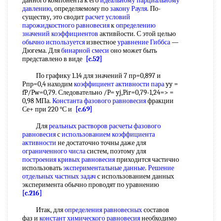
данного компонента к его
идеальному парциальному
давлению
, определяемому по
закону Рауля
. По-
существу, это сводит
расчет условий
парожидкостного равновесия
к
определению
значений коэффициентов
активйости. С этой целью
обычно используется
известное
уравнение Гиббса
—
Дюгема. Для
бинарной смеси
оно может быть
представлено в виде
[c.52]
По графику 1.14 для значений 7 пр=0,897 и
Рпр=0,4 находим
коэффициент активности пара
yy =
fP/Pw=0,79. Следовательно /P= yj,Pir=0,79-1,24=> =
0,98 МПа.
Константа фазового равновесия
фракции
Се+ при 220 °С и
[c.69]
Для
реальных растворов расчеты
фазового
равновесия
с
использованием коэффициента
активности
не достаточно точны даже для
ограниченного числа
систем, поэтому для
построения кривых равновесия
приходится частично
использовать
экспериментальные данные
.
Решение
отдельных
частных задач
с использованием данных
эксперимента обычно проводят по уравнению
[c.216]
Итак, для
определения равновесных
составов
фаз и
констант химического равновесия
необходимо