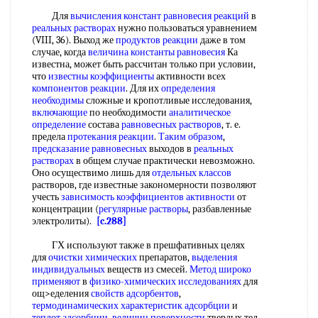
Для
вычисления констант равновесия реакций
в
реальных растворах
нужно пользоваться уравнением
(VIII, 36). Выход же
продуктов реакции
даже в том
случае, когда
величина константы равновесия
Ка
известна, может быть рассчитан только при условии,
что
известны коэффициенты
активности всех
компонентов реакции
. Для их
определения
необходимы
сложные и кропотливые исследования,
включающие
по необходимости
аналитическое
определение
состава
равновесных растворов
, т. е.
предела
протекания реакции
.
Таким образом
,
предсказание равновесных
выходов в
реальных
растворах
в общем случае практически невозможно.
Оно осуществимо лишь для
отдельных классов
растворов, где известные закономерности позволяют
учесть
зависимость коэффициентов активности
от
концентрации (
регулярные растворы
, разбавленные
электролиты).
[c.288]
ГХ используют также в прешфативных целях
для
очистки химических
препаратов,
выделения
индивидуальных
веществ из смесей.
Метод широко
применяют
в
физико-химических исследованиях
для
ощ>еделения
свойств адсорбентов
,
термодинамических характеристик адсорбции
и
теплот адсорбции
,
величин поверхности
твердых тел,