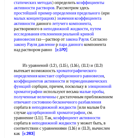
статических методах
) определить
коэффициенты
активности растворов
. Рассмотрим здесь
простейший пример
определения предельного
(ири
малых концентрациях
)
значения коэффициента
активности
данного
летучего компонента
,
растворимого в
неподвижной жидкости
,
путем
исследования
отклонения реальной
кривой
равновесия
газ—раствор от
закона Рауля
. Согласно
закону Рауля давленне
р
пара данного
компонента
над раствором равно
[c.592]
Из уравнений (1.2), (1.15), (1.16), (11.1) и (11.3)
вытекает возможность
хроматографического
определения констант
сорбционного равновесия
,
коэффициентов активности
и
термодинамических
функций
сорбции, причем, поскольку в
элюционной
хроматографии
используют весьма
малые пробы
,
полученные величины
с достаточным приближением
отвечают состоянию
бесконечного разбавления
сорбата в
неподвижной жидкости
[или малым 0 в
случае
адсорбционной хроматографии
, см.
уравнение (1.1)]. Так,
коэффициент активности
сорбата в
неподвижной жидкости
у может быть, в
соответствии с уравнениями (1.16) и (11.3), вычислен
как
[c.283]