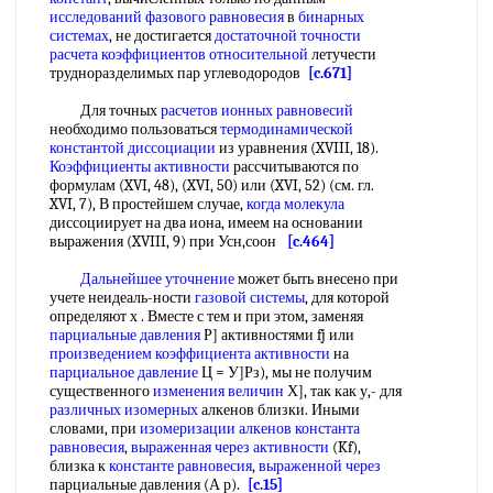
исследований фазового равновесия
в
бинарных
системах
, не достигается
достаточной точности
расчета коэффициентов относительной
летучести
трудноразделимых пар углеводородов
[c.671]
Для точных
расчетов ионных равновесий
необходимо пользоваться
термодинамической
константой диссоциации
из уравнения (XVIII, 18).
Коэффициенты активности
рассчитываются по
формулам (XVI, 48), (XVI, 50) или (XVI, 52) (см. гл.
XVI, 7), В простейшем случае,
когда молекула
диссоциирует на два иона, имеем на основании
выражения (XVIII, 9) при Усн,соон
[c.464]
Дальнейшее уточнение
может быть внесено при
учете неидеаль-ности
газовой системы
, для которой
определяют х . Вместе с тем и при этом, заменяя
парциальные давления
Р] активностями fj или
произведением коэффициента активности
на
парциальное давление
Ц = У]Рз), мы не получим
существенного
изменения величин
Х], так как у,- для
различных изомерных
алкенов близки. Иными
словами, при
изомеризации алкенов
константа
равновесия
,
выраженная через активности
(Kf),
близка к
константе равновесия
,
выраженной через
парциальные давления (А р).
[c.15]