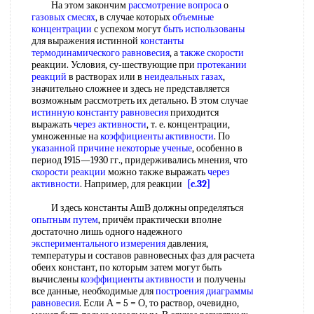
На этом закончим
рассмотрение вопроса
о
газовых смесях
, в случае которых
объемные
концентрации
с успехом могут
быть использованы
для выражения истинной
константы
термодинамического равновесия
, а
также скорости
реакции. Условия, су-шествующие при
протекании
реакций
в растворах или в
неидеальных газах
,
значительно сложнее и здесь не представляется
возможным рассмотреть их детально. В этом случае
истинную константу равновесия
приходится
выражать
через активности
, т. е. концентрации,
умноженные на
коэффициенты активности
. По
указанной причине
некоторые ученые
, особенно в
период 1915—1930 гг., придерживались мнения, что
скорости реакции
можно также выражать
через
активности
. Например, для реакции
[c.32]
И здесь константы АшВ должны определяться
опытным путем
, причём практически вполне
достаточно лишь одного надежного
экспериментального измерения
давления,
температуры и составов равновесных фаз для расчета
обеих констант, по которым затем могут быть
вычислены
коэффициенты активности
и получены
все данные, необходимые для
построения диаграммы
равновесия
. Если А = 5 = О, то раствор, очевидно,