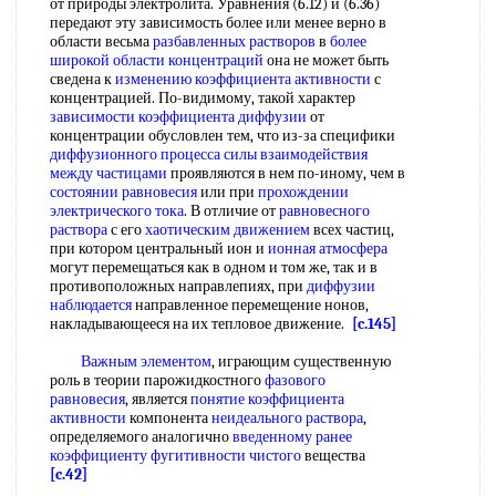
от природы электролита. Уравнения (6.12) и (6.36)
передают эту зависимость более или менее верно в
области весьма
разбавленных растворов
в
более
широкой
области концентраций
она не может быть
сведена к
изменению коэффициента активности
с
концентрацией. По-видимому, такой характер
зависимости коэффициента диффузии
от
концентрации обусловлен тем, что из-за специфики
диффузионного процесса
силы взаимодействия
между частицами
проявляются в нем по-иному, чем в
состоянии равновесия
или при
прохождении
электрического тока
. В отличие от
равновесного
раствора
с его
хаотическим движением
всех частиц,
при котором центральный ион и
ионная атмосфера
могут перемещаться как в одном и том же, так и в
противоположных направлепиях, при
диффузии
наблюдается
направленное перемещение нонов,
накладывающееся на их тепловое движение.
[c.145]
Важным элементом
, играющим существенную
роль в теории парожидкостного
фазового
равновесия
, является
понятие коэффициента
активности
компонента
неидеального раствора
,
определяемого аналогично
введенному ранее
коэффициенту фугитивности чистого
вещества
[c.42]