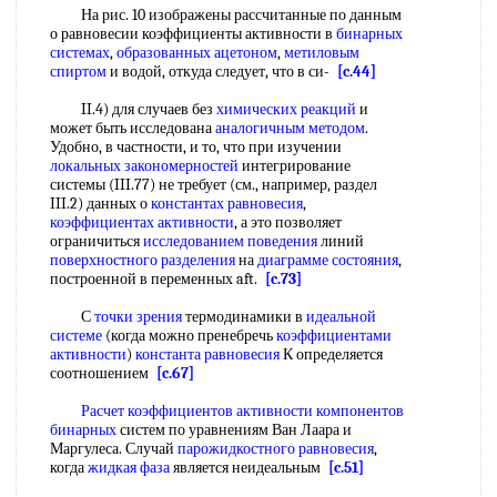
На рис. 10 изображены рассчитанные по данным
о равновесии коэффициенты активности в
бинарных
системах
,
образованных ацетоном
,
метиловым
спиртом
и водой, откуда следует, что в си-
[c.44]
II.4) для случаев без
химических реакций
и
может быть исследована
аналогичным методом
.
Удобно, в частности, и то, что при изучении
локальных закономерностей
интегрирование
системы (III.77) не требует (см., например, раздел
III.2) данных о
константах равновесия
,
коэффициентах активности
, а это позволяет
ограничиться
исследованием поведения
линий
поверхностного разделения
на
диаграмме состояния
,
построенной в переменных aft.
[c.73]
С
точки зрения
термодинамики в
идеальной
системе
(когда можно пренебречь
коэффициентами
активности
)
константа равновесия
К определяется
соотношением
[c.67]
Расчет коэффициентов активности
компонентов
бинарных
систем по уравнениям Ван Лаара и
Маргулеса. Случай
парожидкостного равновесия
,
когда
жидкая фаза
является неидеальным
[c.51]