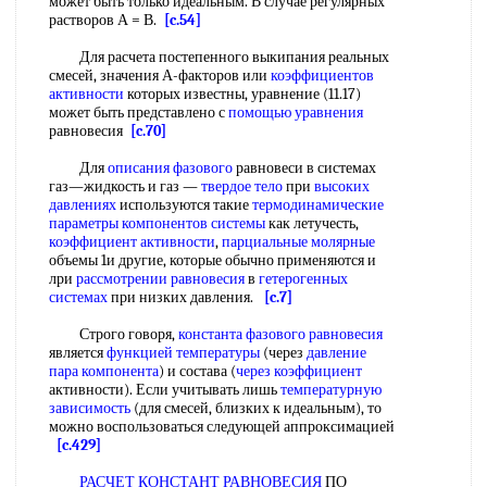
может быть только идеальным. В случае регулярных
растворов А = В.
[c.54]
Для расчета постепенного выкипания реальных
смесей, значения А-факторов или
коэффициентов
активности
которых известны, уравнение (11.17)
может быть представлено с
помощью уравнения
равновесия
[c.70]
Для
описания фазового
равновеси в системах
газ—жидкость и газ —
твердое тело
при
высоких
давлениях
используются такие
термодинамические
параметры
компонентов системы
как летучесть,
коэффициент активности
,
парциальные молярные
объемы 1и другие, которые обычно применяются и
лри
рассмотрении равновесия
в
гетерогенных
системах
при низких давления.
[c.7]
Строго говоря,
константа фазового равновесия
является
функцией температуры
(через
давление
пара компонента
) и состава (
через коэффициент
активности). Если учитывать лишь
температурную
зависимость
(для смесей, близких к идеальным), то
можно воспользоваться следующей аппроксимацией
[c.429]
РАСЧЕТ КОНСТАНТ РАВНОВЕСИЯ
ПО