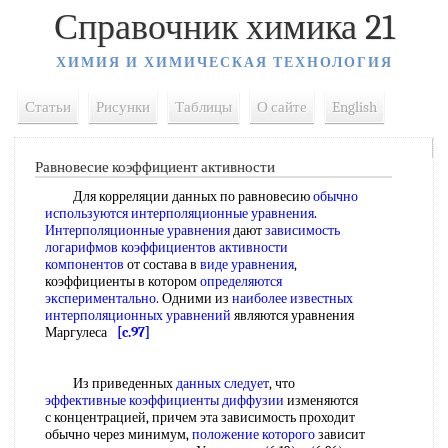
Справочник химика 21
ХИМИЯ И ХИМИЧЕСКАЯ ТЕХНОЛОГИЯ
Статьи
Рисунки
Таблицы
О сайте
English
Равновесие коэффициент активности
Для корреляции данных по равновесию
обычно
используются
интерполяционные уравнения
.
Интерполяционные уравнения
дают
зависимость
логарифмов
коэффициентов активности
компонентов
от состава в
виде уравнения
,
коэффициенты в котором
определяются
экспериментально
. Одними из
наиболее известных
интерполяционных уравнений
являются уравнения
Маргулеса
[c.97]
Из приведенных
данных следует
, что
эффективные коэффициенты диффузии
изменяются
с концентрацией, причем эта зависимость проходит
обычно через минимум,
положение которого
зависит