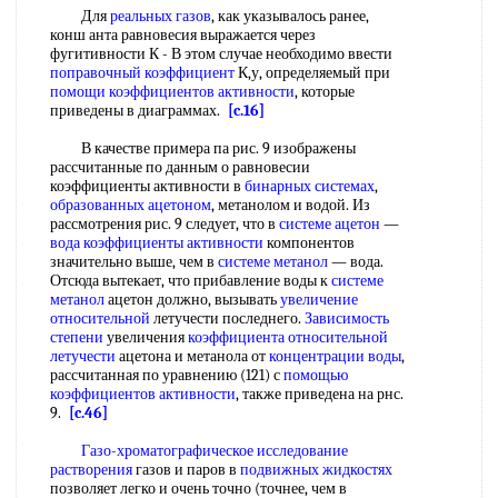
Для
реальных газов
, как указывалось ранее,
конш анта равновесия выражается через
фугитивности К - В этом случае необходимо ввести
поправочный коэффициент
К,у, определяемый при
помощи коэффициентов активности
, которые
приведены в диаграммах.
[c.16]
В качестве примера па рис. 9 изображены
рассчитанные по данным о равновесии
коэффициенты активности в
бинарных системах
,
образованных ацетоном
, метанолом и водой. Из
рассмотрения рис. 9 следует, что в
системе ацетон
—
вода коэффициенты активности
компонентов
значительно выше, чем в
системе метанол
— вода.
Отсюда вытекает, что прибавление воды к
системе
метанол
ацетон должно, вызывать
увеличение
относительной
летучести последнего.
Зависимость
степени
увеличения
коэффициента относительной
летучести
ацетона и метанола от
концентрации воды
,
рассчитанная по уравнению (121) с
помощью
коэффициентов активности
, также приведена на рнс.
9.
[c.46]
Газо-хроматографическое
исследование
растворения
газов и паров в
подвижных жидкостях
позволяет легко и очень точно (точнее, чем в