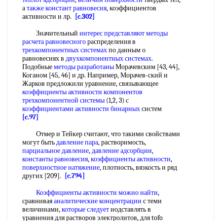
а
также констант равновесия
, коэффициентов
активности и лр.
[c.302]
Значительный
интерес представляют методы
расчета равновесного
распределения в
трехкомпонентных системах
по данным о
равновесиях в
двухкомпонентных системах
.
Подобные
методы разработаны
Морачевским [43, 44],
Коганом [45, 46] и др. Например, Морачев-ский и
Жарков предложили уравнение, связывающее
коэффициенты активности компонентов
трехкомпонентной системы
(1,2, 3) с
коэффициентами активности бинарных
систем
[c.97]
Отмер и Тейкер считают, что такими свойствами
могут быть
давление пара
, растворимость,
парциальное давление
,
давление адсорбции
,
константы равновесия
,
коэффициенты активности
,
поверхностное натяжение
, плотность, вязкость и ряд
других [209].
[c.794]
Коэффициенты активности
можно найти
,
сравнивая
аналитические концентрации
с теми
величинами,
которые следует
иодставлять в
уравнения для растворов электролитов, для tofo