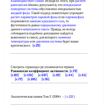
взаимодействие слабее
. Исходя из этого, при
расчете
равновесия
обычно допускается, что
неидеальное
поведение системы
обусловлено неидеальностью
жидкой фазы
. Такой подход значительно упрощает
расчет параметров
паровой фазы
если
паровая фаза
подчиняется
законам идеального газа
, то
фугитивность равна
парциальному давлению
данного
компонента смеси
. Правда, не всегда
соблюдается подобное допущение найдется
компонент в смеси, для которого
значение
температуры
или
давления системы
будет выше
критического.
[c.22]
Смотреть страницы где упоминается термин
Равновесие коэффициент активности
:
[c.73]
[c.82]
[c.431]
[c.437]
[c.32]
[c.44]
[c.45]
[c.72]
[c.105]
[c.35]
Аналитическая химия Том 2 (2004) -- [
c.133
]