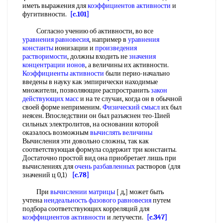
иметь выражения для
коэффициентов активности
и
фугитивности.
[c.101]
Согласно учению об активности, во все
уравнения равновесия
, например в
уравнения
константы
ионизации и
произведения
растворимости
, должны входить не
значения
концентрации ионов
, а величины их активности.
Коэффициенты активности
были перио-начально
введены в науку как эмпирически находимые
множители, позволяющие распространить
закон
действующих масс
и на те случаи, когда он в обычной
своей форме неприменим.
Физический смысл
их был
неясен. Впоследствии он был разъяснен тео-11ией
сильных электролитов, на основании которой
оказалось возможным
вычислять величины
Вычисления эти довольно сложны, так как
соответствующая формула содержит три константы.
Достаточно простой вид она приобретает лишь при
вычислениях для
очень разбавленных
растворов (для
значений ц 0,1)
[c.78]
При
вычислении матрицы
[ д,] может быть
учтена
неидеальность фазового равновесия
путем
подбора соответствующих корреляций для
коэффициентов активности
и летучести.
[c.347]