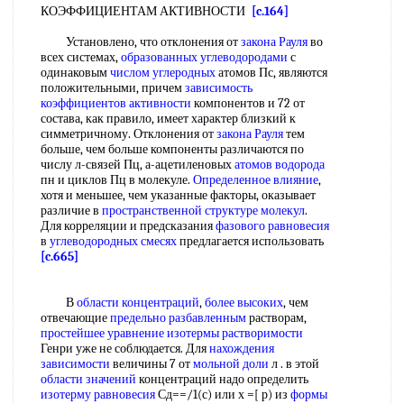
КОЭФФИЦИЕНТАМ АКТИВНОСТИ
[c.164]
Установлено, что отклонения от
закона Рауля
во
всех системах,
образованных углеводородами
с
одинаковым
числом углеродных
атомов Пс, являются
положительными, причем
зависимость
коэффициентов активности
компонентов и 72 от
состава, как правило, имеет характер близкий к
симметричному. Отклонения от
закона Рауля
тем
больше, чем больше компоненты различаются по
числу л-связей Пц, а-ацетиленовых
атомов водорода
пн и циклов Пц в молекуле.
Определенное влияние
,
хотя и меньшее, чем указанные факторы, оказывает
различие в
пространственной структуре молекул
.
Для корреляции и предсказания
фазового равновесия
в
углеводородных смесях
предлагается использовать
[c.665]
В
области концентраций
,
более высоких
, чем
отвечающие
предельно разбавленным
растворам,
простейшее уравнение
изотермы растворимости
Генри уже не соблюдается. Для
нахождения
зависимости
величины 7 от
мольной доли
л . в этой
области значений
концентраций надо определить
изотерму равновесия
Сд==/1(с) или х =[ р) из
формы