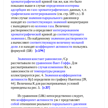
хроматографической
кривой так же, как это было
показано выше в случае
определения изотермы
адсорбции
из
газо-хроматографических
данных, т, е.
графическим интегрированием
(см. стр. 589 сл.). В
этом случае
значения парциального
давления р
находят из
соответствующих значений
концентрации
с выходящего из
колонки газа
. Величину
растворимости а определяют
интегрированием
хроматографической
кривой до
соответствующего
значения
с. По найденному
значению растворимости
а вычисляют
соответствующую величину
мольной
доли
л и находят
коэффициент активности
пользуясь
формулой (118)
[c.594]
Значения констант равновесия
/Ср
рассчитывали по
уравнению Вант-Гоффа
. Для
рассматриваемого
случая изменение
Кх, в
зависимости от
температуры реакции
иллюстрируется рис. 4.
Значения коэффициентов
активности
Ку1 определяли по графику Ньютона [39,
44]. Величины К для рассматриваемых условий
приведены на рис. 5.
[c.37]
Из уравнения (1.86) непосредственно следует,
что
коэффициент активности
уж г представляет
собой
отношение реального
парциального давления