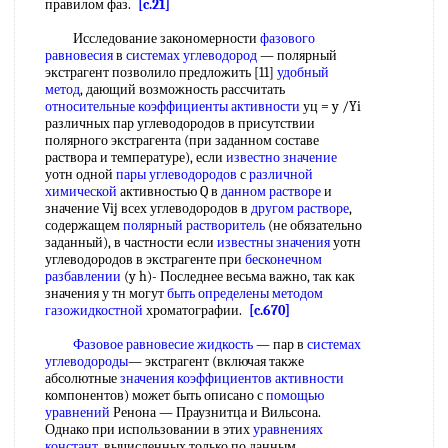
правилом фаз.
[c.21]
Исследование закономерности
фазового
равновесия
в
системах углеводород
— полярный
экстрагент позволило предложить [11]
удобный
метод
, дающий возможность рассчитать
относительные коэффициенты активности
уц = y /Yi
различных пар углеводородов в присутствии
полярного экстрагента (при заданном составе
раствора и температуре), если
известно значение
уотн одной
пары углеводородов
с
различной
химической
активностью Q в
данном растворе
и
значение Vij всех углеводородов в
другом растворе
,
содержащем
полярный растворитель
(не обязательно
заданный), в частности если
известны значения
уотн
углеводородов в экстрагенте при
бесконечном
разбавлении
(y h)- Последнее весьма важно, так как
значения у тн могут
быть определены
методом
газожидкостной
хроматографии.
[c.670]
Фазовое равновесие жидкость
— пар в
системах
углеводороды
— экстрагент (включая также
абсолютные
значения коэффициентов активности
компонентов) может быть описано с
помощью
уравнений
Ренона — Праузнитца и Вильсона.
Однако при использовании в этих
уравнениях
констант
, вычисленных только по данным