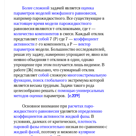
Более сложной
задачей является
оценка
параметров моделей
межфазного равновесия
,
например парожидкостного. Все существующие в
настоящее время
модели парожидкостного
равновесия являются т-откликовыми, где т —
количество компонентов
в смеси. Каждый отклик
представляет
собой
7 (Р) где 7 —
коэффициент
активности
г-го компонента, а Р —
вектор
параметров
модели. Большинство исследователей,
решая эту задачу, намеренно упрощают ее, явно или
неявно объединяя т откликов в один, однако
упрощение при этом получается лишь видимое. В
работе [36] показано, что суммарный отклик
представляет
собой
сложную
многоэкстремальную
функцию
,
поиск глобального
экстремума которой
является весьма трудным. Задачи такого рода
целесообразно решать с
помощью универсальных
методов оценки
параметров.
[c.229]
Основное внимание при
расчетах паро-
жидкостного равновесия
уделяется
определению
коэффициентов активности
жидкой фазы
. В
условиях, далеких от критических,
плотность
паровой
фазы относительно
низкая по сравнению с
жидкой фазой
, поэтому и межмоле-
кулярное