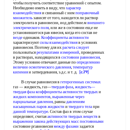
чтобы получить соответствие уравиений с опытом.
Необходимо иметь в виду, что
характер
взаимодействия
и связанный с ним
поправочный
множитель
зависят от того, находится лн раствор
электролита в равновесии, иод действие.м
внешнего
электрического поля
, или же в состоянии еш,е не
установившегося рав ювесия, когда его состав не
везде
одинаков.
Коэффициенты активности
характеризуют
силы взаимодействия
в условиях
равиовесня. Поэтому для их
расчета следует
пользоваться
результатами измерений
, проведенных
в растворах, находящихся в
состоянии равновесия
,
Этому условию отвечают данные по
определению
величии
осмотического давления
,
температур
кипения
и затвердевания, э.д.с. и т. д.
[c.79]
В случае равновесия в
гетерогенных системах
газ — жидкость, газ—
твердая фаза
,
жидкость—
твердая фаза
коэффициенты активности твердых
и
жидких компонентов
,
выраженные через
парциальные давления
, равны
давлениям
насыщенных паров жидкости
и
твердого тела
при
данной температуре
. Состав фаз в этом случае
определяют, считая
активности твердых веществ
в
выражении закона действующих
масс постоянными
состояние ргавновесия
между фазами
задается