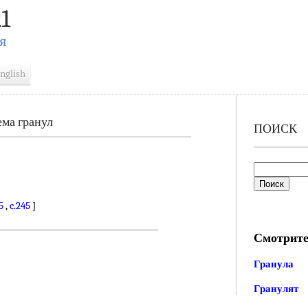
1
Я
nglish
ма гранул
ПОИСК
5
,
c.245
]
Смотрите
Гранула
Гранулят