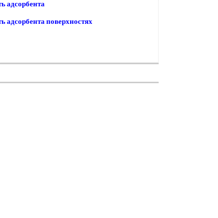
ь адсорбента
ь адсорбента поверхностях