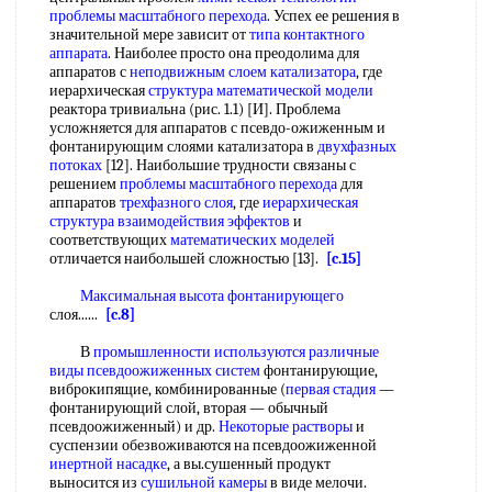
проблемы масштабного перехода
. Успех ее решения в
значительной мере зависит от
типа контактного
аппарата
. Наиболее просто она преодолима для
аппаратов с
неподвижным слоем катализатора
, где
иерархическая
структура математической модели
реактора тривиальна (рис. 1.1) [И]. Проблема
усложняется для аппаратов с псевдо-ожиженным и
фонтанирующим слоями катализатора в
двухфазных
потоках
[12]. Наибольшие трудности связаны с
решением
проблемы масштабного перехода
для
аппаратов
трехфазного слоя
, где
иерархическая
структура
взаимодействия эффектов
и
соответствующих
математических моделей
отличается наибольшей сложностью [13].
[c.15]
Максимальная высота фонтанирующего
слоя......
[c.8]
В
промышленности используются
различные
виды
псевдоожиженных систем
фонтанирующие,
виброкипящие, комбинированные (
первая стадия
—
фонтанирующий слой, вторая — обычный
псевдоожиженный) и др.
Некоторые растворы
и
суспензии обезвоживаются на псевдоожиженной
инертной насадке
, а вы.сушенный продукт
выносится из
сушильной камеры
в виде мелочи.