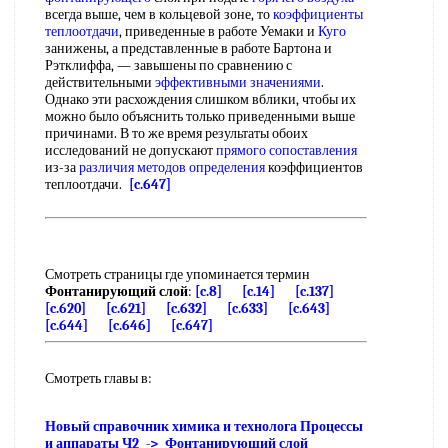
всегда выше, чем в кольцевой зоне, то
коэффициенты
теплоотдачи
, приведенные в работе Уемаки и
Куго
занижены, а представленные в работе Бартона и
Рэтклиффа, — завышены по сравнению с
действительными
эффективными значениями
.
Однако эти расхождения слишком вблики, чтобы их
можно было объяснить только приведенными выше
причинами. В то же время результаты обоих
исследований не допускают
прямого сопоставления
из-за
различия методов определения
коэффициентов
теплоотдачи.
[c.647]
Смотреть страницы где упоминается термин
Фонтанирующий слой
:
[c.8]
[c.14]
[c.137]
[c.620]
[c.621]
[c.632]
[c.633]
[c.643]
[c.644]
[c.646]
[c.647]
Смотреть главы в:
Новый справочник химика и технолога Процессы
и аппараты Ч2 -> Фонтанирующий слой