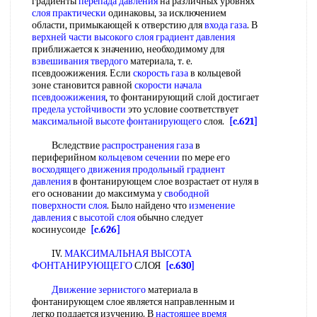
градиенты
перепада давления
на различных уровнях
слоя практически
одинаковы, за исключением
области, примыкающей к отверстию для
входа газа
. В
верхней части
высокого слоя
градиент давления
приближается к значению, необходимому для
взвешивания твердого
материала, т. е.
псевдоожижения. Если
скорость газа
в кольцевой
зоне становится равной
скорости начала
псевдоожижения
, то фонтанирующий слой достигает
предела устойчивости
это условие соответствует
максимальной высоте фонтанирующего
слоя.
[c.621]
Вследствие
распространения газа
в
периферийном
кольцевом сечении
по мере его
восходящего движения
продольный градиент
давления
в фонтанирующем слое возрастает от нуля в
его основании до максимума у
свободной
поверхности слоя
. Было найдено что
изменение
давления
с
высотой слоя
обычно следует
косинусоиде
[c.626]
IV.
МАКСИМАЛЬНАЯ ВЫСОТА
ФОНТАНИРУЮЩЕГО
СЛОЯ
[c.630]
Движение зернистого
материала в
фонтанирующем слое является направленным и
легко поддается изучению. В
настоящее время