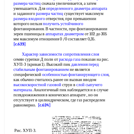
размера частиц
сначала увеличивается, а затем
уменьшается. Для
определенного диаметра аппарата
и заданного
размера частиц
существует максимум
размера входного
отверстия, при превышении
которого нельзя
получить устойчивого
фонтанирования. В частности, при фонтанировании
зерен пшеницы в
аппаратах диаметром
от 102 до 305
мм максимум отношения 0 /0 составляет 0,35.
[c.623]
Характер зависимости
сопротивления слоя
семян сурепки Д полн от
расхода газа
показан на рис.
ХУП-З (кривая 1). Высокий пик
давления перед
стабильным фонтанированием
не является
специфической
особенностью фонтанирующего слоя
,
как обычно считалось ранее он вызван вводом
высокоскоростной газовой
струи в
слой сыпучего
материала
. Аналогичный пик наблюдается и в случае
псевдоожижения в коническол апнарате , но он
отсутствует в цилиндрическом, где газ распределен
равномерно.
[c.624]
Рис. ХУП-З.