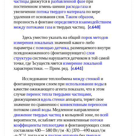
частицы
движутся в
разбавленной фазе
при
постепенном згмень-шении
расхода газа
и
увеличении
потока твердого материала
по мере
удаления от основания слоя.
Таким образом
,
порозность в фонтане
определяется взаимодействием
между потоками газа
и твердых частиц.
[c.640]
Здесь уместно указать на общий
порок методов
измерения локальных
значений какого-либо
параметра с
помощью датчика
, размещаемого внутри
псевдоожиженного (фонтанирующего)
слоя
структура
системы нарушается датчиком в той самой
точке, где Ъсуществ.чяется
измерение локальной
характеристики. — Прим. ред.
[c.641]
Исследование теплообмена
между стенкой
и
фонтанирующим слоем при
использовании воды
в
качестве ожижающего агента показало, что в этом
случае
перенос тепла твердыми частицами
,
движущимися
вдоль стенки
аппарата, теряет свое
значение по сравнению с
конвективным переносом
потоком
самой воды
. Медленное направленное
движение твердых частиц
в кольцевой зоне, по
всей
вероятности, ослабляет эти конвективные
потоки
коэффициенты теплоотдачи
в фонтанирующих слоях
составляли 430— 580 Вт/(м -К) [370—490 ккал/(м
-ч-°С)], тогда как в
пустом аппарате
без
твердых