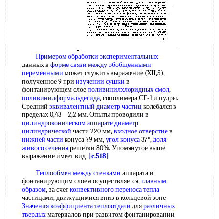
Примером обработки экспериментальных
данных в
форме связи между
обобщенными
переменными
может служить выражение (XII,5),
полученное 9 при
изучении сушки
в
фонтанирующем слое
поливинилхлоридных смол
,
поливинилформальдегида
, сополимера СГ-1 и пудры.
Средний
эквивалентный диаметр частиц
колебался в
пределах 0,43—2,2 мм. Опыты проводили в
цилиндроконическом аппарате
диаметр
цилиндрической
части 220 мм,
входное отверстие
в
нижней части
конуса 79 мм,
угол конуса
37°,
доля
живого сечения
решетки 80%. Упомянутое выше
выражение имеет вид
[c.518]
Теплообмен между стенками
аппарата и
фонтанирующим слоем осуществляется,
главным
образом
, за счет
конвективного переноса тепла
частицами, движущимися вниз в кольцевой зоне
Значения коэффициента теплоотдачи
для
различных
твердых
материалов при развитом фонтанировании