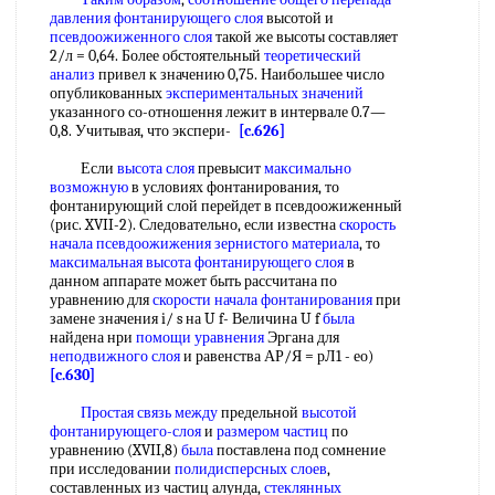
давления фонтанирующего слоя
высотой и
псевдоожиженного слоя
такой же высоты составляет
2/л = 0,64. Более обстоятельный
теоретический
анализ
привел к значению 0,75. Наибольшее число
опубликованных
экспериментальных значений
указанного со-отношення лежит в интервале 0.7—
0,8. Учитывая, что экспери-
[c.626]
Если
высота слоя
превысит
максимально
возможную
в условиях фонтанирования, то
фонтанирующий слой перейдет в псевдоожиженный
(рис. XVII-2). Следовательно, если известна
скорость
начала псевдоожижения
зернистого материала
, то
максимальная высота фонтанирующего слоя
в
данном аппарате может быть рассчитана по
уравнению для
скорости начала фонтанирования
при
замене значения i/ s на U f- Величина U f
была
найдена нри
помощи уравнения
Эргана для
неподвижного слоя
и равенства АР/Я = рЛ1 - ео)
[c.630]
Простая связь между
предельной
высотой
фонтанирующего-слоя
и
размером частиц
по
уравнению (XVII,8)
была
поставлена под сомнение
при исследовании
полидисперсных слоев
,
составленных из частиц алунда,
стеклянных