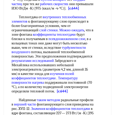
частиц
при тех же
рабочих скоростях
они превышали
ИЗО ВтДм -К) [975 (ккал/м -ч-°С)].
[c.644]
Теплоотдача от
внутренних теплообменных
элементов
к фонтанирующему слою происходит в
более благоприятных условиях, чем от
ограничивающей
слой стенки
.
Можно ожидать
, что в
зоне фонтана
коэффициенты теплоотдачи
будут
близки к получаемым в
псевдоожиженном слое
, в а
кольцевых тонах они даже могут быть несколгько
выше, чем от стенки, вследствие
турбулентности
воздушного
потока, вызванной теплообменпой
поверхностью. Эти предположения подтверждаются
результатами исследований
Забродского и
Михайлика использовавших небольшой
электронагреватель (диаметром 4,2 мм, длиной 35
мм) в качестве зонда для
изучения полей
коэффициентов теплоотдачи
.
Температуру
поверхности нагрева
поддерживали постоянной (70
°С), а по количеству подведенной электроэнергии
определяли тепловой поток.
[c.644]
Найденные
таким методом
радиальные профили
в
верхней части
фонтанирующего слоя приведены на
рис. XVII-12.
Значения коэффициентов теплоотдачи
в
ядре фонтана, составляющие 227— 273 Вт/(м -К) [195