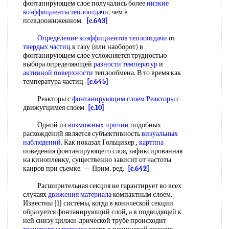
фонтанирующем слое получались более
низкие
коэффициенты теплоотдачи
, чем в
псевдоожиженном.
[c.643]
Определение коэффициентов теплоотдачи
от
твердых частиц
к газу (или наоборот) в
фонтанирующем слое усложняется трудностью
выбора определяющей
разности температур
и
активной поверхности
теплообмена. В то время как
температура частиц
[c.645]
Реакторы с
фонтанирующим слоем Реакторы
с
движугцимея слоем
[c.10]
Одной из
возможных причин
подобных
расхождений является субъективность
визуальных
наблюдений
. Как показал Гольцикер ,
картпна
поведения фонтанирующего слоя, зафиксированная
на кинопленку, существенно зависит от частоты
канров при съемке. — Прим. ред.
[c.642]
Расширительная секция не гарантирует во всех
случаях
движения материала
компактным слоем.
Известны [1] системы, когда в конической секции
образуется фонтанирующий слой, а в подводящей к
ней снизу цилжн-дрической трубе происходит