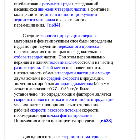
опубликованы
результаты ряда
исследований,
касающихся
движения твердых частиц
в фонтане и
кольцевой зоне,
интенсивности циркуляции
зернистого материала
и характеристик
перемешивания.
[c.634]
Средние
скорости циркуляции твердого
материала в фонтанирующем слое были определены
недавно при изучении
переходного процесса
перемешивания с помощью последовательного
отбора твердых
частиц. При этом первоначально
верхняя и нижняя
половины слоя
состояли из частиц
разного цвета
.
Такой метод
позволяет оценить
интенсивность обмена
твердыми частицами между
двумя зонами по
средней скорости
циркуляции,
значения которой для
аппарата диаметром
152,5 мм
лежат в диапазоне 0,27—0,54 кг/с. Было
установлено, что определяющим фактором является
скорость газового потока
интенсивность циркуляции
увеличивается пропорционально отношению
рабочей
скорости газового потока
и скорости,
необходимой для
начала фонтанирования
.
Циркуляция интенсифицируется при увели-
[c.638]
Для одного и того же
зернистого материала
в