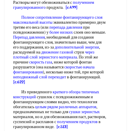
Растворы могут обезвоживаться с
получением
гранулированного
продукта.
[c.499]
Полное сопротивление
фонтанирующего слоя
максимальной высоты
эквивалентно примерно двум
третям его веса (или
перепада давления
при
псевдоожижении) у
более низких
слоев оно меньше.
Перепад давления
, необходимый для создания
фонтанирующего слоя, значительно выше, чем для
его поддержания, из-за
дополнительной энергии
,
расходуемой на
движение газовой
струи
через
плотный слой
зернистого материала
. По этой же
причине
скорость газа
, ниже которой фонтан
разрушается (она называется
скоростью начала
фонтанирования
), несколько ниже той, при которой
неподвижный слой переходит
в фонтанирующий.
[c.622]
Из приведенного
краткого обзора
типичных
конструкций
сушилок с псевдоожиженным и
фонтанирующим слоями видно, что технология
обогатилась
целым рядом
различных аппаратов
,
предназначенных не только для
сушки зернистых
материалов, но и для обезвоживания паст, растворов,
суспензий и расплавов с
получением продуктов
в
гранулированном виде.
[c.513]