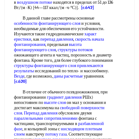
в
воздушном потоке
находятся в пределах от 51 до 136
Вт/(м -К) [44—117 ккал/(м -ч-°С)].
[c.642]
В данной главе рассмотрены основные
особенности фонтанирующего слоя
и условия,
необходимые для обеспечения его устойчивости.
Изучаются такие гидродинамические
характ
еристики
, как
перепад давления
,
скорость начала
фонтанирования
, предельная
высота
фонтанирующего слоя
,
структуры потоков
ожижающего агента и частиц, порозность и диаметр
фонтана. Кроме того, для более глубокого понимания
структуры фонтанирующего слоя
привлекаются
результаты
исследований по тепло- и массообмену.
Везде
, где возможно,
даны расчетные
уравнения.
[c.620]
В отличие от обычного псевдоожижения, при
фонтанировании
градиент давления
РШх)
непостоянен по
высоте слоя
он мал у основания и
достигает максимума на
свободной поверхности
слоя
.
Перепад давления
обусловлен двумя
параллельными сопротивлениями
фонтана с
частицами, транспортируемыми в
разбавленной
фазе
, и кольцевой зоны с
нисходящим плотным
слоем
навстречу
потоку газа
. Соответствующие