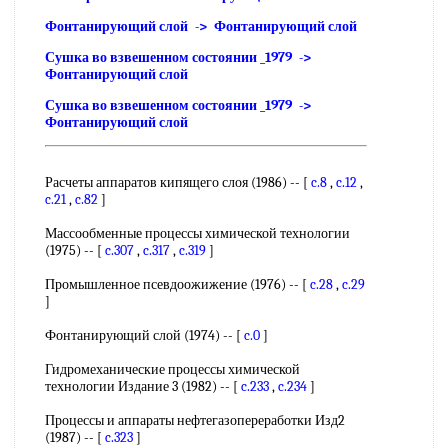
Фонтанирующий слой -> Фонтанирующий слой
Сушка во взвешенном состоянии _1979 ->
Фонтанирующий слой
Сушка во взвешенном состоянии _1979 ->
Фонтанирующий слой
Расчеты аппаратов кипящего слоя (1986) -- [
c.8
,
c.12
,
c.21
,
c.82
]
Массообменные процессы химической технологии
(1975) -- [
c.307
,
c.317
,
c.319
]
Промышленное псевдоожижение (1976) -- [
c.28
,
c.29
]
Фонтанирующий слой (1974) -- [
c.0
]
Гидромеханические процессы химической
технологии Издание 3 (1982) -- [
c.233
,
c.234
]
Процессы и аппараты нефтегазопереработки Изд2
(1987) -- [
c.323
]