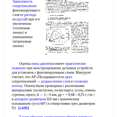
Зависимость
сопротивления
фонтанирующего
слоя от
расхода
воздуха
11 при его
увеличении
(сплопшые
линии) и
уменьшении
(штриховые
линии)
Оценка
пика давления
имеет
практическое
значение
при конструировании дутьевых устройств
для установок с фонтанирующим слоем. Манурунг
считает, что АР сПкладывается из
двух
сопротивлений —
разрыхлению слоя
и
газовому
потоку
. Опыты были проведены с различными
материалами (полиэтилен, полистирол, уголь, семена
сурепки, просо, й — 1—4 мм, рр = = 0,48—0,75 г/см )
в
аппарате диаметром
152 мм с коническим
основанием (угол 60°) и отверстиями трех диаметров
9,1
[c.625]
Таким образом
,
соотношение общего
перепада