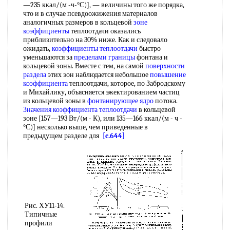
—235 ккал/(м -ч-°С)], — величины того же порядка,
что и в случае псевдоожижения материалов
аналогичных размеров в кольцевой
зоне
коэффициенты
теплоотдачи оказались
приблизительно на 30% ниже. Как и следовало
ожидать,
коэффициенты теплоотдачи
быстро
уменьшаются за
пределами границы
фонтана и
кольцевой зоны. Вместе с тем, на самой
поверхности
раздела
этих зон наблюдается небольшое
повышение
коэффициента
теплоотдачи, которое, по Забродскому
и Михайлику, объясняется эжектированием частиц
из кольцевой зоны в
фонтанирующее ядро
потока.
Значения коэффициента теплоотдачи
в кольцевой
зоне [157—193 Вт/(м - К), или 135—166 ккал/(м - ч -
°С)] несколько выше, чем приведенные в
предыдущем разделе для
[c.644]
Рис. ХУ11-14.
Типичные
профили