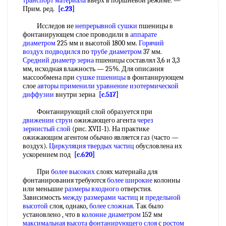
транспорт материала
вверх в поршневой режиме. —
Прим. ред.
[c.23]
Исследов ие
непрерывной сушки
пшеницы в
фонтанирующем слое проводили в
аппарате
диаметром
225 мм и высотой 1800 мм.
Горячий
воздух подводился
по
трубе диаметром
37 мм.
Средний диаметр зерна
пшеницы составлял 3,6 и 3,3
мм, исходная влажность — 25%. Для описания
массообмена при
сушке пшеницы
в фонтанирующем
слое
авторы применили
уравнение изотермической
диффузии
внутри зерна
[c.517]
Фонтанирующий слой образуется при
движении струи
ожижающего агента
через
зернистый слой
(рис. XVII-1). На практике
ожижающим агентом обычно является газ (часто —
воздух).
Циркуляция твердых частиц
обусловлена их
ускорением под
[c.620]
При
более высоких
слоях материайа для
фонтанирования требуются
более широкие
колонны
или меньшие
размеры входного
отверстия.
Зависимость
между размерами частиц
и
предельной
высотой
слоя, однако,
более сложная
. Так было
установлено , что в
колонне диаметром
152 мм
максимальная высота фонтанирующего слоя
с
ростом