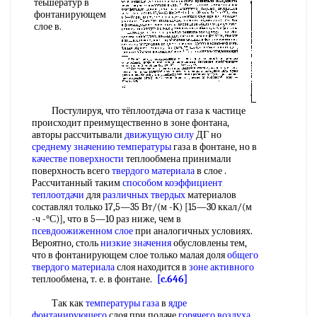
теьшератур в
фонтанирующем
слое в.
Постулируя, что тёплоотдача от газа к частице
происходит преимущественно в зоне фонтана,
авторы рассчитывали
движущую силу
ДГ но
среднему значению температуры
газа в фонтане, но в
качестве поверхности
теплообмена принимали
поверхность всего
твердого материала
в слое .
Рассчитанный таким
способом коэффициент
теплоотдачи
для
различных твердых
материалов
составлял только 17,5—35 Вт/(м -К) [15—30 ккал/(м
-ч -°С)], что в 5—10 раз ниже, чем в
псевдоожиженном слое
при аналогичных условиях.
Вероятно, столь
низкие значения
обусловлены тем,
что в фонтанирующем слое только малая доля
общего
твердого материала
слоя находится в
зоне активного
теплообмена, т. е. в фонтане.
[c.646]
Так как
температуры газа
в
ядре
фонтанирующего
слоя при подаче
горячего воздуха