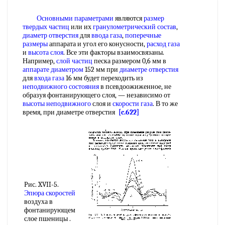
Основными параметрами
являются
размер
твердых частиц
или их
гранулометрический состав
,
диаметр отверстия
для
ввода газа
,
поперечные
размеры
аппарата и угол его конусности,
расход газа
и
высота слоя
. Все эти факторы взаимосвязаны.
Например,
слой частиц
песка размером 0,6 мм в
аппарате диаметром
152 мм при
диаметре отверстия
для
входа газа
16 мм будет переходить из
неподвижного состояния
в псевдоожиженное, не
образуя фонтанирующего слоя, — независимо от
высоты неподвижного
слоя и
скорости газа
. В то же
время, при диаметре отверстия
[c.622]
Рис. XVII-5.
Эпюра скоростей
воздуха в
фонтанирующем
слое пшеницы .