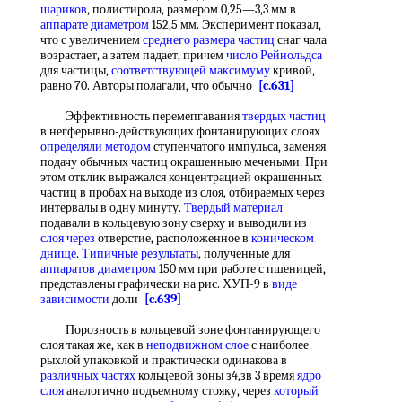
шариков
, полистирола, размером 0,25—3,3 мм в
аппарате диаметром
152,5 мм. Эксперимент показал,
что с увеличением
среднего размера частиц
снаг чала
возрастает, а затем падает, причем
число Рейнольдса
для частицы,
соответствующей максимуму
кривой,
равно 70. Авторы полагали, что обычно
[c.631]
Эффективность перемепгавания
твердых частиц
в негферывно-действующих фонтанирующих слоях
определяли методом
ступенчатого импульса, заменяя
подачу обычных частиц окрашенныю мечеными. При
этом отклик выражался концентрацией окрашенных
частиц в пробах на выходе из слоя, отбираемых через
интервалы в одну минуту.
Твердый материал
подавали в кольцевую зону сверху и выводили из
слоя через
отверстие, расположенное в
коническом
днище
.
Типичные результаты
, полученные для
аппаратов диаметром
150 мм при работе с пшеницей,
представлены графически на рис. ХУП-9 в
виде
зависимости
доли
[c.639]
Порозность в кольцевой зоне фонтанирующего
слоя такая же, как в
неподвижном слое
с наиболее
рыхлой упаковкой и практически одинакова в
различных частях
кольцевой зоны з4,зв 3 время
ядро
слоя
аналогично подъемному стояку, через
который