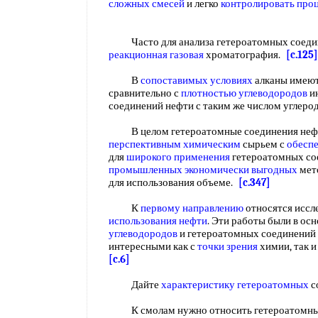
сложных смесей
и легко
контролировать про
Часто для анализа гетероатомных соедин
реакционная газовая
хроматография.
[c.125]
В
сопоставимых условиях
алканы имею
сравнительно с
плотностью углеводородов
ин
соединений нефти с таким же числом углер
В целом гетероатомные соединения нефте
перспективным химическим
сырьем с
обесп
для
широкого применения
гетероатомных со
промышленных
экономически выгодных
мет
для использования объеме.
[c.347]
К
первому направлению
относятся иссл
использования нефти
. Эти работы были в о
углеводородов
и гетероатомных соединений
интересными как с
точки зрения
химии, так 
[c.6]
Дайте
характеристику гетероатомных
с
К смолам нужно относить гетероатомные 