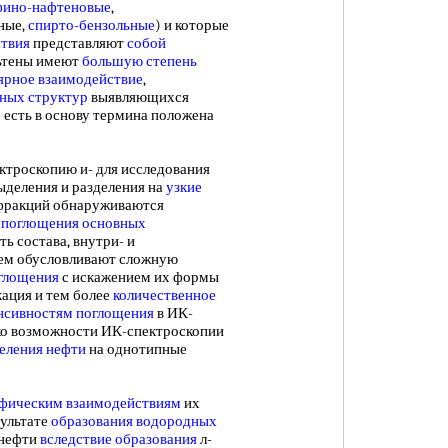
фино-нафтеновые
,
ные,
спирто-бензольные
) и которые
твия
представляют
собой
ьтены имеют
большую степень
рное взаимодействие
,
ных структур
выявляющихся
 есть в основу термина положена
троскопию и- для исследования
ыделения и разделения на
узкие
фракций обнаруживаются
 поглощения
основных
ь состава, внутри- и
ем обусловливают сложную
глощения
с искажением их формы
ация и тем более
количественное
нсивностям поглощения
в ИК-
ко возможности ИК-спектроскопии
еления нефти
на однотипные
фическим взаимодействиям
их
зультате
образования водородных
 нефти
вследствие образования
л-