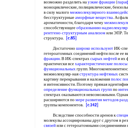
возможно разделить на
узкие фракции
(
пара
моноциклические, полициклические, бензоль
в силу малого
межмолекулярного взаимодейс
бесструктурные
аморфные вещества
. Асфал
ароматичности, благодаря чему
межмолекуля
способствующее
образованию надмолекуляр
рентгено-структурным анализом
или ЭПР. То
структура.
[c.85]
Достаточно
широко используют
ИК-спек
гетероатомных соединений нефти после ее в
фракции
. В ИК-спектрах
сырых нефтей
и их 
практически все
характеристические полосы
функциональных
групп. Многокомпонентност
межмолекуляр-ная
структура нефтяных
сист
картину перекрывания и наложения
полос по
и интенсивности. Поэтому прямая идентифик
определение функциональных групп
по
инте
спектрах оказываются невозможными. Одна
расширяются по
мере развития
методов разд
группы компонентов.
[c.142]
Вследствие способности аренов к
специ
молекулы ассоциированы друг с другом в ре
связей
или с гетероатомными соединениями