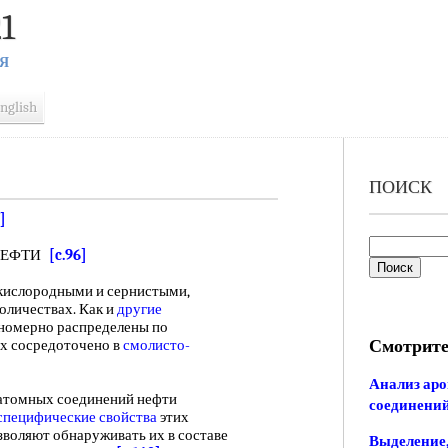
1
Я
nglish
ПОИСК
]
ЕФТИ
[c.96]
 кислородными и сернистыми,
оличествах. Как и
другие
вномерно распределены по
Смотрите
их сосредоточено в
смолисто-
Анализ аро
атомных соединений нефти
соединени
специфические свойства
этих
зволяют обнаруживать их в составе
Выделение,