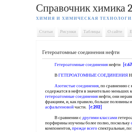
Справочник химика 2
ХИМИЯ И ХИМИЧЕСКАЯ ТЕХНОЛОГИ
Статьи
Рисунки
Таблицы
О сайте
E
Гетероатомные соединения нефти
Гетероатомные соединения
нефти
[c.67
В
ГЕТЕРОАТОМНЫЕ СОЕДИНЕНИЯ
Н
Азотистые соединения
, по сравнению с
содержатся в нефти в значительно меньших к
гетероатомные соединения
нефти, они нера
фракциям, и, как правило, больше половины 
асфальтеновой
части.
[c.202]
В сравнении с
другими классами
гетеро
порфирины изучены более полно, поскольку
компонентов,
прежде всего
спектральные, по