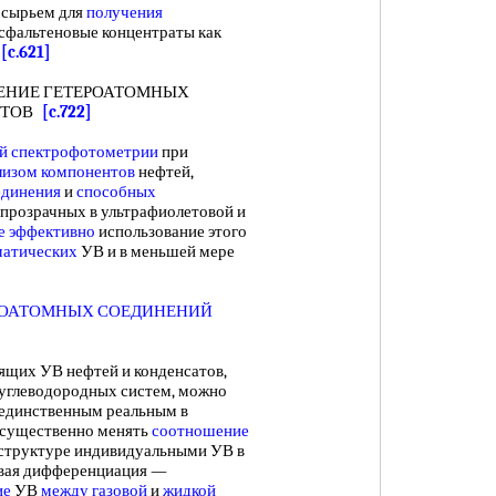
сырьем для
получения
сфальтеновые концентраты как
.
[c.621]
НИЕ ГЕТЕРОАТОМНЫХ
КТОВ
[c.722]
й спектрофотометрии
при
лизом компонентов
нефтей,
единения
и
способных
, прозрачных в ультрафиолетовой и
е эффективно
использование этого
матических
УВ и в меньшей мере
РОАТОМНЫХ СОЕДИНЕНИЙ
щих УВ нефтей и конденсатов,
углеводородных систем, можно
 единственным реальным в
 существенно менять
соотношение
структуре индивидуальными УВ в
зовая дифференциация —
ие
УВ
между газовой
и
жидкой