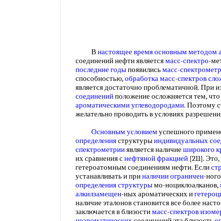
В
настоящее время
основным методом а
соединений нефти является
масс-спектро
-ме
последние годы
появились
масс-спектромет
способностью,
обработка масс-спектров
сло
является достаточно проблематичной. При и
соединений
положение осложняется тем, что
ароматическими углеводородами
. Поэтому 
желательно проводить в условиях разрешен
Основным условием
успешного применен
определения
структуры
индивидуальных со
спектрометрии
является наличие
широкого к
их сравнения с
нефтяной фракцией
[211]. Это
гетероатомным соединениям нефти. Если
ст
устанавливать и при
наличии ограничен
-ног
определения структуры
мо-ноциклоалканов,
алкилзамещен
-ных ароматических и
гетероц
наличие эталонов становится все более наст
заключается в близости
масс-спектров
изоме
неароматических
соединений эта близость
о