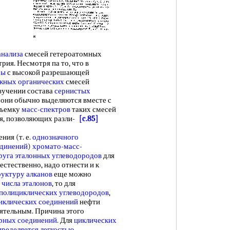
нализа
смесей гетероатомных
трия. Несмотря па то, что в
ры
с высокой разрешающей
жных органических
смесей
зучении состава
сернистых
 они обычно выделяются вместе с
съемку
масс-спектров
таких смесей
ия, позволяющих разли-
[c.85]
ия (т. е.
однозначного
единений
)
хромато-масс-
руга
эталонных углеводородов
для
, естественно, надо отнести и к
руктуру алканов
еще можно
о
числа эталонов
, то для
полициклических углеводородов
,
иклических соединений
нефти
оятельным. Причина этого
рных соединений
. Для
циклических
пределяется легкостью