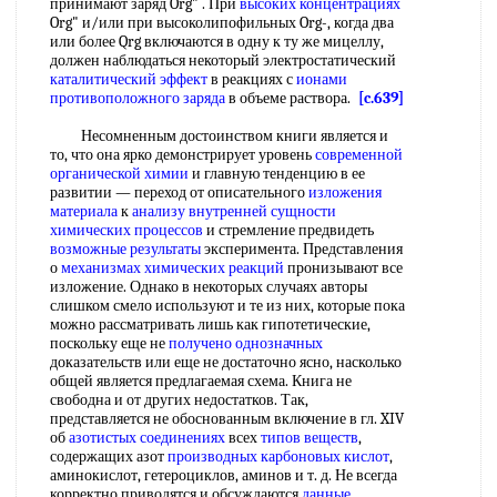
принимают заряд Org" . При
высоких концентрациях
Org" и/или при высоколипофильных Org-, когда два
или более Qrg включаются в одну к ту же мицеллу,
должен наблюдаться некоторый электростатический
каталитический эффект
в реакциях с
ионами
противоположного заряда
в объеме раствора.
[c.639]
Несомненным достоинством книги является и
то, что она ярко демонстрирует уровень
современной
органической химии
и главную тенденцию в ее
развитии — переход от описательного
изложения
материала
к
анализу внутренней
сущности
химических процессов
и стремление предвидеть
возможные результаты
эксперимента. Представления
о
механизмах химических реакций
пронизывают все
изложение. Однако в некоторых случаях авторы
слишком смело используют и те из них, которые пока
можно рассматривать лишь как гипотетические,
поскольку еще не
получено однозначных
доказательств или еще не достаточно ясно, насколько
общей является предлагаемая схема. Книга не
свободна и от других недостатков. Так,
представляется не обоснованным включение в гл. XIV
об
азотистых соединениях
всех
типов веществ
,
содержащих азот
производных карбоновых кислот
,
аминокислот, гетероциклов, аминов и т. д. Не всегда
корректно приводятся и обсуждаются
данные