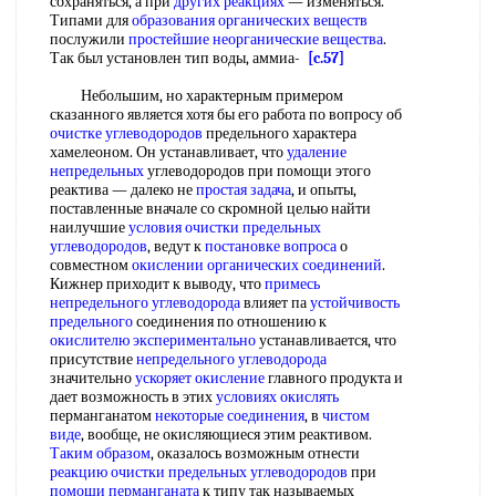
сохраняться, а при
других реакциях
— изменяться.
Типами для
образования органических веществ
послужили
простейшие неорганические вещества
.
Так был установлен тип воды, аммиа-
[c.57]
Небольшим, но характерным примером
сказанного является хотя бы его работа по вопросу об
очистке углеводородов
предельного характера
хамелеоном. Он устанавливает, что
удаление
непредельных
углеводородов при помощи этого
реактива — далеко не
простая задача
, и опыты,
поставленные вначале со скромной целью найти
наилучшие
условия очистки
предельных
углеводородов
, ведут к
постановке вопроса
о
совместном
окислении органических соединений
.
Кижнер приходит к выводу, что
примесь
непредельного углеводорода
влияет па
устойчивость
предельного
соединения по отношению к
окислителю экспериментально
устанавливается, что
присутствие
непредельного углеводорода
значительно
ускоряет окисление
главного продукта и
дает возможность в этих
условиях окислять
перманганатом
некоторые соединения
, в
чистом
виде
, вообще, не окисляющиеся этим реактивом.
Таким образом
, оказалось возможным отнести
реакцию очистки
предельных углеводородов
при
помощи перманганата
к типу так называемых