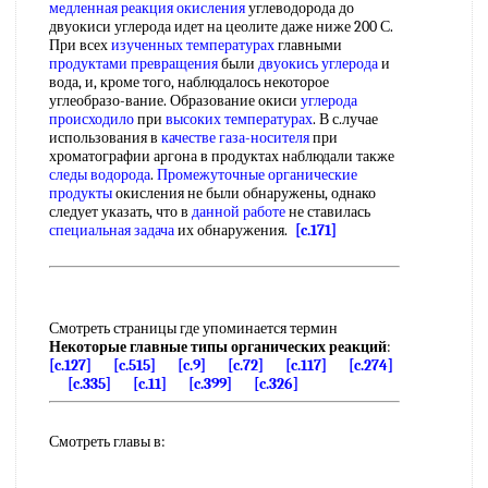
медленная реакция окисления
углеводорода до
двуокиси углерода идет на цеолите даже ниже 200 С.
При всех
изученных температурах
главными
продуктами превращения
были
двуокись углерода
и
вода, и, кроме того, наблюдалось некоторое
углеобразо-вание. Образование окиси
углерода
происходило
при
высоких температурах
. В с.лучае
использования в
качестве газа-носителя
при
хроматографии аргона в продуктах наблюдали также
следы водорода
.
Промежуточные органические
продукты
окисления не были обнаружены, однако
следует указать, что в
данной работе
не ставилась
специальная задача
их обнаружения.
[c.171]
Смотреть страницы где упоминается термин
Некоторые главные типы органических реакций
:
[c.127]
[c.515]
[c.9]
[c.72]
[c.117]
[c.274]
[c.335]
[c.11]
[c.399]
[c.326]
Смотреть главы в: