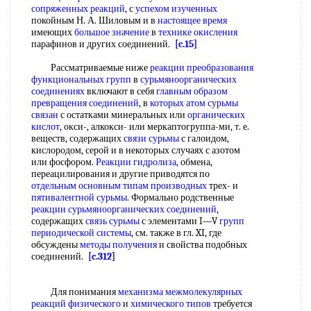
сопряженных реакций
, с
успехом изученных
покойным Н. А. Шиловым и в
настоящее время
имеющих
большое значение
в
технике окисления
парафинов и других соединений.
[c.15]
Рассматриваемые ниже
реакции преобразования
функциональных групп
в
сурьмяноорганических
соединениях
включают в себя
главным образом
превращения соединений
, в
которых атом
сурьмы
связан
с остатками минеральных или
органических
кислот
, окси-, алкокси- или меркаптогруппа-ми, т. е.
веществ, содержащих
связи сурьмы
с галоидом,
кислородом, серой и в некоторых случаях с азотом
или фосфором.
Реакции гидролиза
, обмена,
переацилирования и другие приводятся по
отдельным основным
типам производных
трех- и
пятивалентной сурьмы
. Формально родственные
реакции сурьмяноорганических соединений
,
содержащих
связь сурьмы
с элементами I—V
групп
периодической системы
, см. также в гл. XI, где
обсуждены
методы получения
и свойства подобных
соединений.
[c.312]
Для понимания
механизма межмолекулярных
реакций физического
и
химического типов
требуется