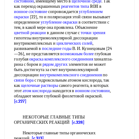
состоянию
, имеющему место в
щелочной среде
. Так
как переход окрашенных
реагентов типа
ROH в
ионное состояние
сопровождается
углублением
окраски
[22], то и поляризация этой связи вызывает
определенное
углубление окраски
в соответствии с
тем, в какой мере она проявлена. Объяснение
цветной реакции
в данном случае с
точки зрения
гипотезы внутримолекулярной диссоциации
внутрикомплексных и
циклических солей
,
развиваемой в
последние годы
В. И. Кузнецовым [24
—26], не представляется
возможным более
глубокая
голубая
окраска комплексного соединения
хиналпза-
рина с бором и
рядом других
элементов не может
быть достигнута за счет внутримолекулярной
диссоциации
внутрикомплексного соединения
по
связи бора
с гидроксильным атомом кислорода, так
как
щелочные растворы
самого реагента, в которых
этот
атом кислорода
находится в
ионном состоянии
,
обладают менее глубокой фиолетовой окраской.
[c.227]
НЕКОТОРЫЕ ГЛАВНЫЕ ТИПЫ
ОРГАНИЧЕСКИХ РЕАКЦИЙ
[c.328]
Некоторые главные типы органических
реакций
[c.313]