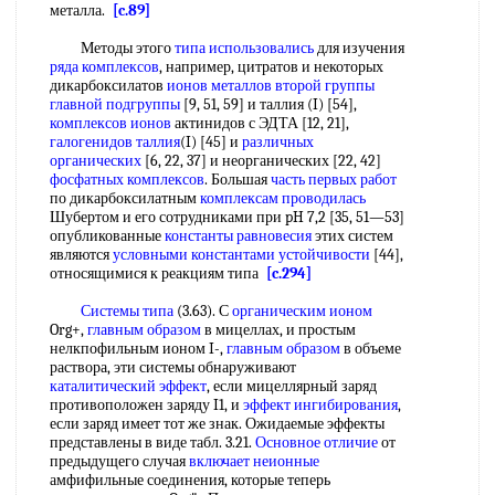
металла.
[c.89]
Методы этого
типа использовались
для изучения
ряда комплексов
, например, цитратов и некоторых
дикарбоксилатов
ионов металлов
второй группы
главной подгруппы
[9, 51, 59] и таллия (I) [54],
комплексов ионов
актинидов с ЭДТА [12, 21],
галогенидов таллия
(I) [45] и
различных
органических
[6, 22, 37] и неорганических [22, 42]
фосфатных комплексов
. Большая
часть первых работ
по дикарбоксилатным
комплексам проводилась
Шубертом и его сотрудниками при pH 7,2 [35, 51—53]
опубликованные
константы равновесия
этих систем
являются
условными константами устойчивости
[44],
относящимися к реакциям типа
[c.294]
Системы типа
(3.63). С
органическим ионом
Org+,
главным образом
в мицеллах, и простым
нелкпофильным ионом I-,
главным образом
в объеме
раствора, эти системы обнаруживают
каталитический эффект
, если мицеллярный заряд
противоположен заряду I1, и
эффект ингибирования
,
если заряд имеет тот же знак. Ожидаемые эффекты
представлены в виде табл. 3.21.
Основное отличие
от
предыдущего случая
включает неионные
амфифильные соединения, которые теперь