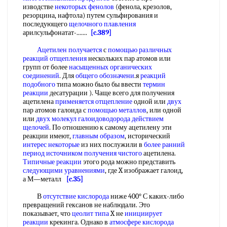
изводстве
некоторых фенолов
(фенола, крезолов,
резорцина, нафтола) путем сульфирования и
последующего
щелочного плавления
арилсульфонатат-.......
[c.389]
Ацетилен получается
с
помощью различных
реакций отщепления
нескольких пар атомов или
групп от более
насыщенных органических
соединений
. Для
общего обозначени
.я
реакций
подобного
типа можно было бы ввести
термин
реакции
десатурации ). Чаще всего для получения
ацетилена
применяется отщепление
одной или
двух
пар атомов галоида с
помощью металлов
, или одной
или
двух
молекул галоидоводорода
действием
щелочей
. По отношению к самому ацетилену эти
реакции имеют,
главным образом
, исторический
интерес некоторые
из них послужили в
более ранний
период источником
получения чистого
ацетилена.
Типичные реакции
этого рода можно представить
следующими уравнениями
, где X изображает галоид,
а М—металл
[c.35]
В
отсутствие кислорода
ниже 400° С каких-либо
превращений гексанов не наблюдали. Это
показывает, что
цеолит типа
X не
инициирует
реакции
крекинга. Однако в
атмосфере кислорода