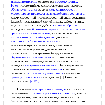
выявление прямым
опытом тех
промежуточных
форм
и состояний, через которые они развиваются.
Обнаружение этих
форм и
измерения скорости
элементарных процессов
взаимодействия составляют
задачу скоростной и сверхскоростной спектроскопии.
Задачей, поставленной серией наших работ, начатых
еще несколько лет назад, было
главным образом
исследование
обратимого переноса электрона
между
органическими молекулами
, наступающего при
импульсном фотовозбуждении
одного из
компонентов бинарного раствора
и
заканчивающегося через время, измеряемое от
нескольких микросекунд до нескольких
миллисекунд. Спектрально обнаруживалось
образование положительных
и отрицательных
молекулярных ион-радикалов, возникающих из
исходных
незаряженных молекул
. Это направление
примыкало в
некоторых отношениях
к нашим
работам по
фотопереносу электронов
внутри и на
границе органических
твердых тел [1]. Спектры
положитель-
[c.126]
Онисапие
препаративных методов
в этой книге
расположено по
типам органических реакций
, как-то
гидрирование, окисление, галоидирование и т. д.
Автор не имел намерения охватит], все главные типы