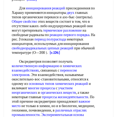
Для
инициирования реакций
присоединения по
Харашу применяются инициаторы
двух
главных
типов органические перекиси и азо-быс-(нитрилы).
Общее свойство
этих веществ состоит в том, что в
отсутствие каких-либо индуцируемых реакций они
могут претерпевать
термическое разложение
на
свободные радикалы по
реакции первого порядка
. На
рис. 3 показан
период полураспада
некоторых
инициаторов, используемых для инициирования
свободнорадикальных цепных реакций
при обычной
температуре (О—200 ).
[c.126]
Оксредметрия позволяет получать
количественную информацию
о
химических
взаимодействиях
, связанных с
переносом
электронов
. Эти взаимодействия, называемые
окислительно-вос-становительными, относятся к
одному из
основных типов химических реакций
и
включают
многие процессы
с
участием
неорганических
и
органических веществ
, а также
некоторые главные
процессы жизнедеятельности
. По
этой причине оксредметрии принадлежит
важное
место
не только в химии, но и в биологии, медицине,
геохимии, почвоведении, в
различных отраслях
промышленности
.
Экспериментальная основа