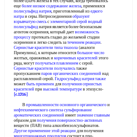
более 0,03% железа в тех случаях, когда требовалось
еще
более низкое
содержание железа
, применялся
полисульфид натрия
, приготовленный из
едкого
натра
и серы. Нитросоединения
образуют
взрывчатую смесь
с
элементарной серой
водный
полисульфид
натрия является более безопасным
агентом осернения, который дает
возможность
процессу
протекать гладко до желаемой стадии
осернения и легко следить за
течением реакции
.
Сернистые красители
типа тиазола
(аналоги
Примулина), к которым относится
большое число
желтых, оранжевых и
коричневых красителей
этого
ряда, могут
получаться плавлением
с серой.
Сернистые красители получались
также
пропусканием
паров органических соединений
над
расплавленной серой.
Гидросульфид натрия также
может
быть применен
для
получения сернистых
красителей
прн
высокой температуре
в этихусло-
[c.1216]
В
промышленности основного органического
и
нефтехимического синтеза
сульфирование
ароматических соединений
имеет
значение главным
образом для
получения поверхностно-активных
вещестн (ПАВ) типа алкилбензолсульфонатов.
Другое применение
этой реакции
для получения
многотоннажных продуктов
состоит в про-