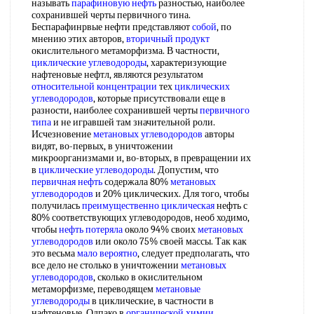
называть
парафиновую нефть
разностью, наиболее
сохранившей черты первичного тина.
Беспарафинрвые нефти представляют
собой
, по
мнению этих авторов,
вторичный продукт
окислительного метаморфизма. В частности,
циклические углеводороды
, характеризующие
нафтеновые нефтл, являются результатом
относительной концентрации
тех
циклических
углеводородов
, которые присутствовали еще в
разности, наиболее сохранившей черты
первичного
типа
и не игравшей там значительной роли.
Исчезновение
метановых углеводородов
авторы
видят, во-первых, в уничтожении
микроорганизмами и, во-вторых, в превращении их
в
циклические углеводороды
. Допустим, что
первичная нефть
содержала 80%
метановых
углеводородов
и 20% циклических. Для того, чтобы
получилась
преимущественно циклическая
нефть с
80% соответствующих углеводородов, необ ходимо,
чтобы
нефть потеряла
около 94% своих
метановых
углеводородов
или около 75% своей массы. Так как
это весьма
мало вероятно
, следует предполагать, что
все дело не столько в уничтожении
метановых
углеводородов
, сколько в окислительном
метаморфизме, переводящем
метановые
углеводороды
в циклические, в частности в
нафтеновые. Одпако в
органической химии