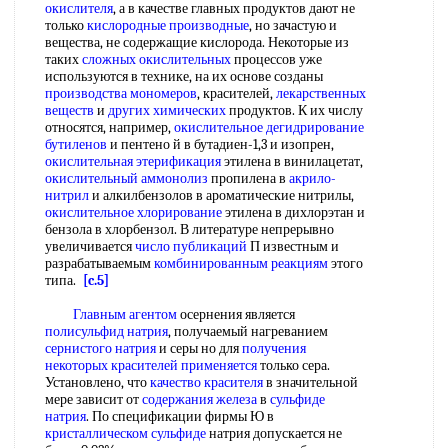
окислителя
, а в качестве главных продуктов дают не
только
кислородные производные
, но зачастую и
вещества, не содержащие кислорода. Некоторые из
таких
сложных окислительных
процессов уже
используются в технике, на их основе созданы
производства мономеров
, красителей,
лекарственных
веществ
и
других химических
продуктов. К их числу
относятся, например,
окислительное дегидрирование
бутиленов
и пентено й в бутадиен-1,3 и изопрен,
окислительная этерификация
этилена в винилацетат,
окислительный аммонолиз
пропилена в
акрило-
нитрил
и алкилбензолов в ароматические нитрилы,
окислительное хлорирование
этилена в дихлорэтан и
бензола в хлорбензол. В литературе непрерывно
увеличивается
число публикаций
П известным и
разрабатываемым
комбинированным реакциям
этого
типа.
[c.5]
Главным агентом
осернения является
полисульфид натрия
, получаемый нагреванием
сернистого натрия
и серы но для
получения
некоторых
красителей применяется
только сера.
Установлено, что
качество красителя
в значительной
мере зависит от
содержания железа
в
сульфиде
натрия
. По спецификации фирмы Ю в
кристаллическом сульфиде
натрия допускается не