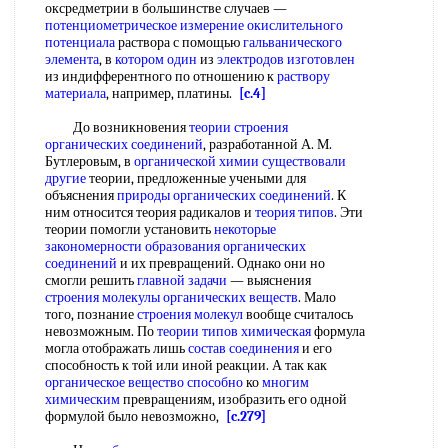
оксредметрии в большинстве случаев —
потенциометрическое измерение окислительного
потенциала
раствора с помощью
гальванического
элемента
, в
котором один
из
электродов изготовлен
из индифферентного по отношению к
раствору
материала
, например, платины.
[c.4]
До возникновения
теории строения
органических соединений
, разработанной А. М.
Бутлеровым, в
органической химии
существовали
другие
теории, предложенные учеными для
объяснения
природы органических соединений
. К
ним относится теория радикалов и
теория типов
. Эти
теории помогли установить
некоторые
закономерности образования
органических
соединений
и их превращений. Однако они но
смогли решить
главной задачи
— выяснения
строения молекулы органических веществ
. Мало
того, познание
строения молекул
вообще считалось
невозможным. По
теории типов химическая
формула
могла отображать лишь
состав соединения
и его
способность к той или иной реакции. А так как
органическое вещество способно
ко
многим
химическим
превращениям, изобразить его одной
формулой было невозможно,
[c.279]