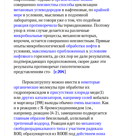
совершенно
неизвестны способы
циклизации
метановых углеводородов
в нафтеновые, по
крайней
мере
в условиях, мыслимых в подземной
лаборатории, не говоря уже о том, что подобиая
реакция противоречила
бы термодинамике. Поэтому
упор в этом случае делается на различные
микробиальные
процессы, механизм которых,
впрочем, остается совершенно неизвестным. Прямые
опыты микробиологической
обработки нефти
в
условиях,
максимально приближенных
к
условиям
нефтяного
горизонта, до сих пор не дали результатов,
подтверждающих предположения, скорее даже эти
результаты противоречат гипотетическим
представлениям сто-
[c.204]
Пероксигруппу можно ввести в
некоторые
органические
молекулы при обработке их
гидропероксидом в
присутствии хлорида
меди(1)
или
других катализаторов
,
например солей
кобальта
и марганца [198] выходы обычно
очень высокие
. Как
и в реакциях с N-бромосукцинимидом (см.,
например, реакцию 14-2), замещению подвергается
главным образом
бензильный, аллильный и
третичный водород
. Реакция идет по
механизму
свободнорадикального типа
с
участием радикала
ROO, образующегося из ROOH под
действием иона