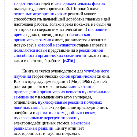
теоретических
идей и
экспериментальных фактов
выглядит удовлетворительной. Широкий охват
основных черт органических
реакций может
способствовать дальнейшей доработке главных идей
настояшей работы. Только время покажет, не были ли
эти проекты сверхоптимистическйми. В
настоящее
время
, однако, очевидно одно
физическая
органическая химия
живет, развивается и входит в
новую эру, в
которой нарушаются
старые запреты и
появляются новые
представления о
реакционной
способности органических соединений
такого типа,
как и в настоящей работе.
[c.316]
Книга является руководством для
углубленного
изучения
теоретических
основ органической
химии.
Как и в предыдущем издании ( Мир , 1965 г.), в ней
рассматриваются механизмы
главных типов
превращений органических веществ
нуклеофильное
замещение
у насыщенного атома углерода,
отщепление,
нуклеофильные реакции полярных
двойных связей
, электро-фильное присоединение к
олефйнам и
ароматическим двойным связям
,
нуклеофильные перегруппировки
у
электронодефицитных атомов,
некоторые
радикальные реакции
. Книгу отличает
всесторонность и глубина подхода к