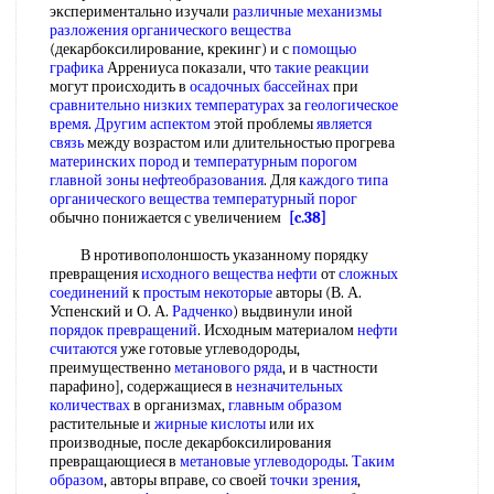
экспериментально изучали
различные механизмы
разложения органического вещества
(декарбоксилирование, крекинг) и с
помощью
графика
Аррениуса показали, что
такие реакции
могут происходить в
осадочных бассейнах
при
сравнительно низких температурах
за
геологическое
время
.
Другим аспектом
этой проблемы
является
связь
между возрастом или длительностью прогрева
материнских пород
и
температурным порогом
главной зоны нефтеобразования
. Для
каждого типа
органического вещества
температурный порог
обычно понижается с увеличением
[c.38]
В нротивополоншость указанному порядку
превращения
исходного вещества нефти
от
сложных
соединений
к
простым некоторые
авторы (В. А.
Успенский и О. А.
Радченко
) выдвинули иной
порядок превращений
. Исходным материалом
нефти
считаются
уже готовые углеводороды,
преимущественно
метанового ряда
, и в частности
парафино], содержащиеся в
незначительных
количествах
в организмах,
главным образом
растительные и
жирные кислоты
или их
производные, после декарбоксилирования
превращающиеся в
метановые углеводороды
.
Таким
образом
, авторы вправе, со своей
точки зрения
,