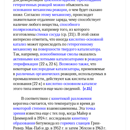
гетерогенных
реакций можно
объяснить на
основании механизма реакции
, о чем будет сказано
ниже. Согласно
этому механизму
, происходит
значительное отдаление заряда, чему способствует
наличие любого вещества,
способного
поляризоваться
, например того, из которого
изготовлены
стенки сосуда
(ср. [21]). В этой связи
интересно отметить, что иногда
кислотно-основной
катализ
может происходить по
гетерогенному
механизму
на
поверхности твердого катализатора
.
Так, например,
ионообменные смолы
оказались
активными кислотными катализаторами
в
реакции
этерификации
[22 а, 22 6].
Возможно также
, что
некоторые
кислородные катализаторы
, применяемые
в
различных органических
реакциях, используемых в
промышленности, действуют как кислоты или
основания [22 в] о
кислотно-основном катализе
этого типа имеется еще мало сведений.
[c.15]
В соответствии с
кинетикой разложения
керогена считается, что температура и время до
некоторой степени
взаимозаменимы. Эта
точка
зрения
известна еще с тех пор, когда Майер и
Циммерлей в 1924 г. исследовали
кинетику
образования
битумоида из
горючих сланцев
Грии-
Ривер. Мак-Паб и др. в 1952 г. и затем Эблсон в 1963 г.