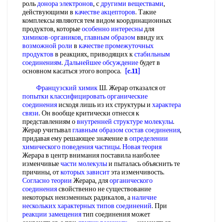
роль
донора электронов
, с
другими веществами
,
действующими в
качестве акцепторов
. Такие
комплексы являются тем видом координационных
продуктов, которые
особенно интересны
для
химиков-органиков
,
главным образом
ввиду их
возможной роли
в
качестве промежуточных
продуктов
в реакциях, приводящих к
стабильным
соединениям
.
Дальнейшее обсуждение
будет в
основном касаться этого вопроса.
[c.11]
Французский химик
Ш. Жерар отказался от
попытки классифицировать
органические
соединения
исходя лишь из их структуры и
характера
связи
. Он вообще критически отнесся к
представлениям о
внутренней структуре молекулы
.
Жерар учитывал
главным образом
состав соединения
,
придавая ему решающее значение в
определении
химического
поведения частицы
.
Новая теория
Жерара в центр внимания поставила наиболее
изменчивые
части молекулы
и пыталась объяснить те
причины, от
которых зависит
эта изменчивость.
Согласно теории
Жерара, для
органического
соединения
свойственно не существование
некоторых неизменных радикалов, а
наличие
нескольких
характерных типов соединений
. При
реакции замещения
тип соединения может