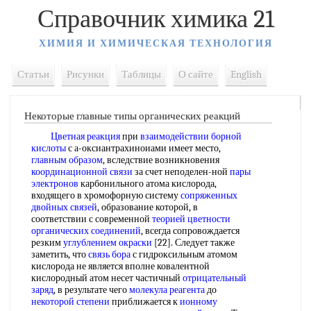
Справочник химика 21
ХИМИЯ И ХИМИЧЕСКАЯ ТЕХНОЛОГИЯ
Статьи
Рисунки
Таблицы
О сайте
English
Некоторые главные типы органических реакций
Цветная реакция
при
взаимодействии борной
кислоты
с а-оксиантрахиноиами имеет место,
главным образом
, вследствие возникновения
координационной связи
за счет неподелен-ной
пары
электронов
карбонильного атома кислорода,
входящего в хромофорную систему
сопряженных
двойных связей
, образование которой, в
соответствии с современной
теорией цветности
органических соединений
, всегда сопровождается
резким
углублением окраски
[22]. Следует также
заметить, что
связь бора
с гидроксильным атомом
кислорода не является вполне ковалентной
кислородный атом несет частичный
отрицательный
заряд
, в результате чего
молекула реагента
до
некоторой степени
приближается к
ионному