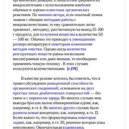
органических реакций, а лишь иллюстрировать их
микросинтезами с использованием наиболее
обычных и хорошо
известных органических
реактивов. По
мнению автора
, если опытный химик
знаком с обищми
методами работы
с
микроколичествами, то ему сравнительно легко
применит , методику, рассчитанную на выход 25-100
г продукта, для
получения вещества
в количестве 50
— 500 мг. Обычно это приводит к
уменьшению
размера
аппаратуры и
некоторым изменениям
методов очистки
. Однако когда
количества
реагирующих веществ
равны нескольким
миллиграммам или даже меньше, то необходимо
применять тонкую технику . В этих случаях
пользуются количественными
[c.191]
В качестве резюме хотелось бы отметить, что я
правел обсуждение
реакционной способности
органических соединений
, основанное на
двух
простых типах
диабатических поверхностей
— без
связи и с
переносом заряда
. Во многих случаях мои
выводы бросали вызов обшенринятым идеям, как,
например, в гл. 6. Во
многих других
случаях были
развиты новые
концепции, как, например, в гл. 12.
Более важно то, что сформулированы
некоторые
задачи
, как, например, в гл. 20, решение которых пока
невозможно. Окончательная
взаимосвязь