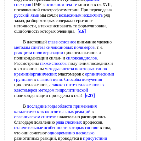
спектров
ПМР в
основном тексте
книги и в гл. XVII,
посвященной спектрофотометрии. При переводе на
русский язык
мы сочли
возможным исключить
ряд
задач, разбор которых содержал серьезные
неточности, а также исправить те формулировки,
ошибочность которых очевидна.
[c.6]
В настоящей
главе основное
внимание уделено
методам синтеза
силоксановых полимеров
, т. е.
реакциям полимеризации
циклосилоксанов и
поликонденсации силан- и
силоксандиолов
.
Рассмотрены
также способы
получения последних и
кратко описаны
методы синтеза некоторых
типов
кремнийорганических
эластомеров с
органическими
группами
в
главной цепи
.
Способы получения
циклосилоксанов, а
также синтез
силоксановых
эластомеров
методом гидролитической
поликонденсации приведены в гл. 3.
[c.37]
В
последние годы
области применения
каталитических
окислительных реакций
в
органическом синтезе
значительно расширились
благодаря появлению
ряда сложных
процессов,
отличительные особенности
которых состоят
в том,
что они сочетают
одновременно несколько
разнотипных реакций, проводятся в
присутствии