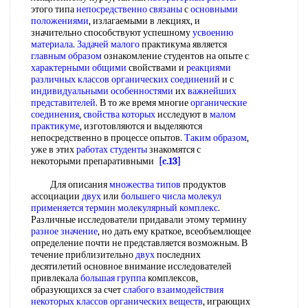
этого типа
непосредственно связаны
с
основными
положениями
, излагаемыми в лекциях, и
значительно способствуют успешному
усвоению
материала
.
Задачей малого
практикума является
главным образом
ознакомление студентов на опыте с
характерными общими
свойствами и
реакциями
различных
классов органических соединений
и с
индивидуальными особенностями
их
важнейших
представителей
. В то же время многие
органические
соединения
,
свойства которых
исследуют в
малом
практикуме
, изготовляются и выделяются
непосредственно в процессе опытов.
Таким образом
,
уже в этих
работах студенты
знакомятся с
некоторыми препаративными
[c.13]
Для описания
множества типов
продуктов
ассоциации
двух
или
большего числа
молекул
применяется термин
молекулярный комплекс
.
Различные исследователи придавали этому термину
разное значение
, но дать ему краткое, всеобъемлющее
определение почти не представляется возможным. В
течение приблизительно
двух
последних
десятилетий основное внимание исследователей
привлекала
большая группа
комплексов,
образующихся за счет
слабого взаимодействия
некоторых классов
органических веществ
, играющих