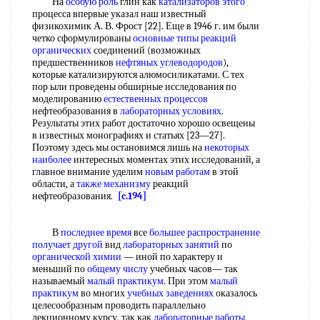
На
особую роль
глин как
катализаторов этого
процесса впервые указал наш известный
физикохимик А. В. Фрост [22]. Еще в 1946 г. им были
четко сформулированы
основные типы реакций
органических
соединений (возможных
предшественников
нефтяных углеводородов
),
которые катализируются алюмосиликатами. С тех
пор ыли проведены обширные исследования по
моделированию
естественных процессов
нефтеобразования в
лабораторных условиях
.
Результаты этих работ достаточно хорошо освещены
в известных монографиях и статьях [23—27].
Поэтому здесь мы остановимся лишь на
некоторых
наиболее
интересных моментах этих исследований, а
главное внимание уделим
новым работам
в этой
области, а
также механизму
реакций
нефтеобразования.
[c.194]
В
последнее время
все
большее распространение
получает другой
вид
лабораторных занятий
по
органической химии
— иной по характеру и
меньший по
общему числу
учебных часов— так
называемый
малый практикум
. При этом
малый
практикум
во многих
учебных заведениях
оказалось
целесообразным проводить параллельно
лекционному курсу, так как
лабораторные работы