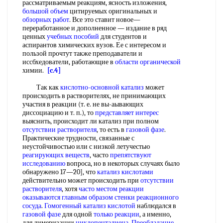
рассматриваемым реакциям, ясность изложения,
большой объем
цитируемых оригинальных и
обзорных работ
. Все это ставит новое—
переработанное и дополненное — издание в ряд
ценных
учебных пособий
для студентов и
аспирантов химических вузов. Ее с интересом и
пользой прочтут также преподаватели и
иссбхедователи, работающие в
области органической
химии.
[c.4]
Так как
кислотно-основной катализ
может
происходить в растворителях, не принимающих
участия в реакции (т. е. не вы-аывающих
диссоциацию и т. п.), то
представляет интерес
выяснить, происходит ли катализ при полном
отсутствии растворителя
, то есть в
газовой фазе
.
Практические трудности, связанные с
неустойчивостью или с низкой летучестью
реагирующих веществ
, часто
препятствуют
исследованию
вопроса, но в некоторых случаях было
обнаружено 17—20], что
катализ кислотами
действительно может происходить при
отсутствии
растворителя
, хотя
часто местом
реакции
оказываются
главным образом
стенки реакционного
сосуда
.
Гомогенный катализ кислотой
наблюдался в
газовой фазе
для одной
только реакции
, а именно,
для димеризации
циклопентадиена
.
Преобладание