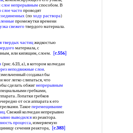
 слое непрерывным
способом. В
 слое часто
проводят
 соединенных
(по
ходу раствора
)
еленные
промежутки времени
узка свежего
твердого материала.
я твердых частиц
жидкостью
вердого
материала, с
нным, или кипящим, слоем.
[c.556]
р
(рис. 6.23, а), в котором колчедан
ерез неподвижные слои
.
 измельченный создавал бы
и мог легко слипаться, что
обы сделать обжиг
непрерывным
специальными гребками,
парата. Лопатки гребков
чередно от оси аппарата к его
стрелками. Такое
перемещивание
тиц
. Свежий колчедан непрерывно
рывно выводился
из реактора.
вность процесса
, измеряемую
единицу сечения реактора,
[c.383]