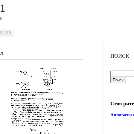
1
Я
nglish
ал
ПОИСК
Смотрите
Аппараты 