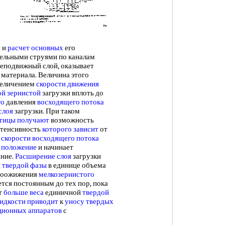
я
и
расчет основных
его
дельными струями по каналам
еподвижный слой, оказывает
материала. Величина этого
величением
скорости движения
ой зернистой
загрузки вплоть до
го
давления
восходящего потока
слоя
загрузки. При таком
тицы получают
возможность
нтенсивность
которого зависит
от
 скорости
восходящего потока
 положение
и начинает
яние.
Расширение слоя
загрузки
 твердой фазы
в единице объема
вдоожижения
мелкозернистого
тся постоянным до тех пор, пока
т
больше веса
единичной
твердой
идкости приводит
к
уносу твердых
ционных аппаратов
с