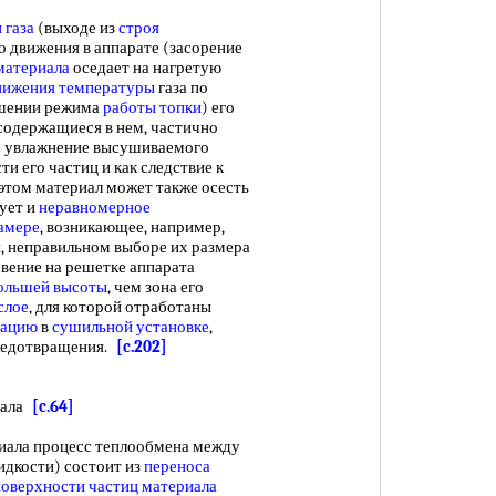
 газа
(выходе из
строя
о движения в аппарате (засорение
материала
оседает на нагретую
нижения температуры
газа по
ушении режима
работы топки
) его
 содержащиеся в нем, частично
ое увлажнение высушиваемого
и его частиц и как следствие к
том материал может также осесть
ует и
неравномерное
амере
, возникающее, например,
и
, неправильном выборе их размера
овение на решетке аппарата
ольшей высоты
, чем зона его
слое
, для которой отработаны
уацию
в
сушильной установке
,
предотвращения.
[c.202]
иала
[c.64]
ла процесс теплообмена между
дкости) состоит из
переноса
поверхности частиц материала