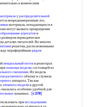
менительно к коническим
 материала
у
распределительной
яется непреднамеренным это,
омков
материала, попадающихся в
 они могут вызвать прекращение
,
образование агрегатов
и
я
размеров периодическое
 на деталях питателей. Во многих
ентами
решетки, расположенными
 между периферийным
рядом
ий
неидеальный поток
в реакторах
при
помощи модели
, состоящей из
ального смешения
. Их модель
ров различного
объема и служила
мерного
аппарата. Так как
го
элемента модели
в другой
 оказалась особенно удобной для
ительных
машинах.
[c.278]
пользовать при
исследовании
а
незначительно отличается от