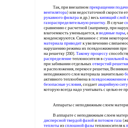
Так, при внезапном
прекращении подачи
вентилятора
) или недостаточной скорости ег
рукавного фильтра
и др.) весь
кипящий
слой 
газораспределительную решетку
. В случае
с
сравнению с расчетной (например, при нар
влагоемкость уменьщается, и
водяные пары
,
конденсируются. Связанное с этим некотор
материала приводит
к увеличению слипаемост
нарушению режима их псевдоожижения при э
на решетку [210].
Такому процессу
способств
распределение
теплоносителя в
сушильной к
при забивании отдельных
отверстий решетк
и расположения, перекосе решетки, Возникн
неподвижного слоя материала значительно
б
активного теплообмена в
псевдоожиженном 
безопасные условия
, создает
аварийную сит
которую всегда надо учитывать с целью ее 
Аппараты с неподвижным слоем матер
В аппарате с неподвижным слоем материа
дисперсной твердой фазой
и
потоком газа
(жи
теплоты
из
сплошной фазы
теплоносителя к