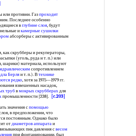
]
ы или противни. Газ
проходит
ним. Последнее особенно
ходящиеся в
глубине слоя
, будут
ннельные и
камерные сушилки
ором
абсорберы с активированным
как скрубберы и рекуператоры,
асыпки (уголь, руда и т. п.) или
, шарики) материала, используют
гидравлическим
сопротивлением
едла Берля
и т. п.). В
технике
уются редко
, хотя за 1975—1979 гг.
ования взвешенных насадок,
ых труб
в
мокрых скрубберах
для
х
промышленности [238].
[c.203]
ать значения с
помощью
слоя, в предположении, что
тся постоянным. Однако было
сит от
диаметров аппарата
и
вязывающих пик давления с
весом
вления
при фонтанировании, был