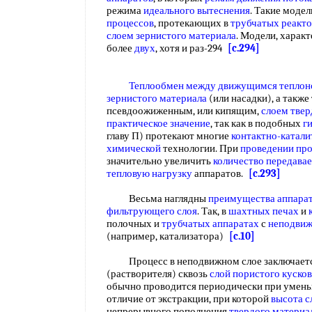
режима
идеального вытеснения
. Такие моде
процессов
, протекающих в
трубчатых реакт
слоем зернистого материала
. Модели, харак
более
двух
, хотя и раз-294
[c.294]
Теплообмен между
движущимся теплон
зернистого материала
(или насадки), а также
псевдоожиженным, или кипящим,
слоем твер
практическое значение
, так как в подобных
г
главу П) протекают многие
контактно-катали
химической
технологии. При
проведении пр
значительно увеличить
количество передава
тепловую нагрузку
аппаратов.
[c.293]
Весьма наглядны
преимущества аппара
фильтрующего слоя
. Так, в
шахтных печах
и
полочных и
трубчатых аппаратах
с
неподвиж
(например, катализатора)
[c.10]
Процесс в неподвижном слое заключает
(растворителя) сквозь
слой пористого
кусков
обычно проводится периодически при умен
отличие от экстракции, при которой
высота с
непрерывного пополнения
твердого материа