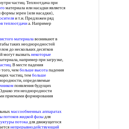
нутри частиц. Теплоотдача при
ого
материала или насадки является
и формы зерен (или насадки),
осителя
и т.н. Предложен ряд
в теплоотдачи
а. Например
нистого материала
возникают в
сштабы таких неоднородностей
елом до нескольких десятков
ей могут вызвать
некоторые
териала, например при загрузке,
частиц
. В месте падения
е того, чем
больше высота
падения
щих частиц, тем
больше
нородности, определяемые
очником
появления будущих
 Однако эти неоднородности
ими приемами формирования
альных
массообменных аппаратах
ы потоков
жидкой фазы
для
руктуры потока
для движущегося
вается
непрерывнодействующий