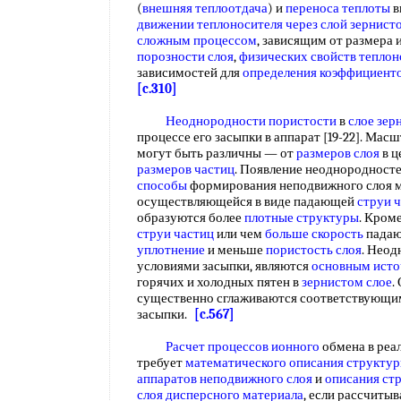
(
внешняя теплоотдача
) и
переноса теплоты
в
движении теплоносителя
через слой зернист
сложным процессом
, зависящим от размера 
порозности слоя
,
физических свойств теплон
зависимостей для
определения коэффициенто
[c.310]
Неоднородности пористости
в
слое зер
процессе его засыпки в аппарат [19-22]. Ма
могут быть различны — от
размеров слоя
в ц
размеров частиц
. Появление неоднородност
способы
формирования неподвижного слоя ма
осуществляющейся в виде падающей
струи 
образуются более
плотные структуры
. Кром
струи частиц
или чем
больше скорость
падаю
уплотнение
и меньше
пористость слоя
. Неод
условиями засыпки, являются
основным ист
горячих и холодных пятен в
зернистом слое
.
существенно сглаживаются соответствующ
засыпки.
[c.567]
Расчет процессов ионного
обмена в ре
требует
математического описания структур
аппаратов неподвижного слоя
и
описания ст
слоя дисперсного материала
, если рассчиты