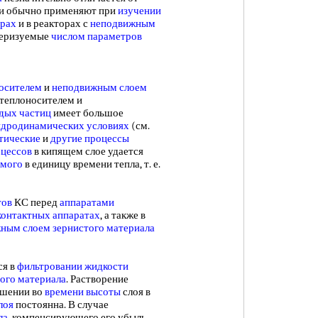
ли обычно применяют при
изучении
орах
и в реакторах с
неподвижным
теризуемые
числом параметров
осителем
и
неподвижным слоем
 теплоносителем и
дых частиц
имеет большое
идродинамических условиях
(см.
тические
и
другие процессы
оцессов
в кипящем слое удается
емого
в единицу времени тепла, т. е.
тов
КС перед
аппаратами
контактных аппаратах
, а также в
ным слоем зернистого материала
ся в
фильтровании жидкости
ого материала
. Растворение
ьшении во
времени высоты
слоя в
лоя
постоянна. В случае
ла
, компенсирующего его убыль,