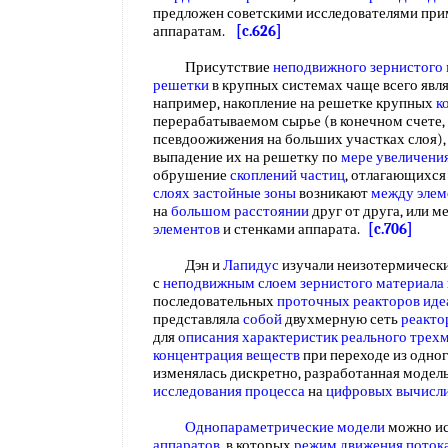
предложен советскими исследователями при
аппаратам.
[c.626]
Присутствие
неподвижного зернистого
решетки
в крупных системах чаще всего явл
например, накопление на решетке крупных
к
перерабатываемом сырье (в конечном счете,
псевдоожижения на больших участках слоя)
выпадение их на решетку по
мере увеличени
обрушение
скоплений частиц
, отлагающихся
слоях застойные зоны
возникают
между элем
на
большом расстоянии
друг от друга, или
элементов
и стенками аппарата.
[c.706]
Дэн и
Лапидус
изучали неизотермическ
с
неподвижным слоем зернистого материала
последовательных
проточных реакторов иде
представляла
собой
двухмерную сеть
реакто
для
описания характеристик
реального трех
концентрация веществ
при переходе из одно
изменялась дискретно, разработанная модель
исследования процесса
на
цифровых вычисл
Однопараметрические модели
можно ис
аппаратов
, в которых
режим движения поток