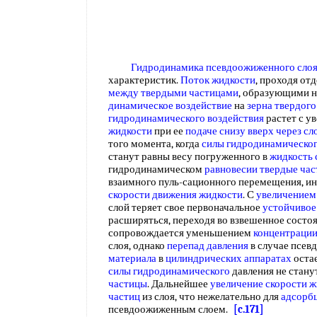
Гидродинамика псевдоожиженного сло
характеристик.
Поток жидкости
, проходя от
между твердыми частицами
, образующими н
динамическое воздействие
на
зерна твердого
гидродинамического воздействия
растет с у
жидкости
при ее
подаче снизу вверх
через сл
того момента, когда
силы гидродинамическо
станут равны весу погруженного в
жидкость 
гидродинамическом
равновесии твердые
час
взаимного пуль-сационного перемещения, и
скорости движения жидкости
. С
увеличением
слой теряет свое первоначальное
устойчивое
расширяться, переходя во взвешенное состо
сопровождается уменьшением
концентрации
слоя, однако
перепад давления
в случае псе
материала
в
цилиндрических аппаратах
остае
силы гидродинамического
давления не стану
частицы
. Дальнейшее
увеличение скорости
ж
частиц
из слоя, что нежелательно для
адсорб
псевдоожиженным слоем.
[c.171]