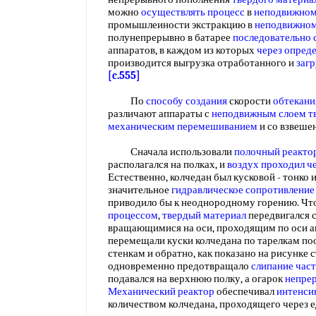
можно
осуществлять процесс
в
неподвижном
промышлеиности экстракцию в
неподвижном
полунепрерывно в батарее
последовательно
аппаратов, в каждом из которых
через опред
производится выгрузка отработанного и
загр
[c.555]
По
способу создания
скорости
обтекани
различают аппараты с
неподвижным слоем т
механическим перемешиванием
и со взвеше
Сначала использовали
полочный реакто
располагался на полках, и
воздух проходил
ч
Естественно, колчедан был кусковой - тонко
значительное
гидравлическое сопротивление
приводило бы к неоднородному горению. Чт
процессом
,
твердый материал
передвигался 
вращающимися на оси, проходящим по оси ап
перемещали куски колчедана по тарелкам поо
стенкам и обратно, как показано на рисунке 
одновременно предотвращало
слипание час
подавался на верхнюю полку, а огарок
непре
Механический реактор
обеспечивал
интенси
количеством колчедана, проходящего через 