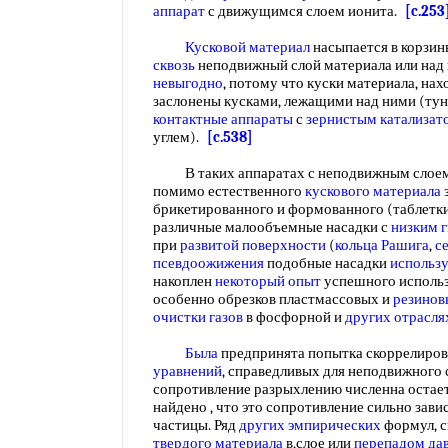
аппарат
с движущимся слоем ионита.
[c.253
Кусковой материал
насыпается в корзин
сквозь
неподвижный слой материала или над 
невыгодно
, потому что куски материала, на
заслонены кусками, лежащими над ними (ту
контактные аппараты
с
зернистым катализат
углем).
[c.538]
В таких аппаратах с неподвижным слоем, 
помимо естественного
кускового материала
з
брикетированного и формованного (таблетки
различные малообъемные насадки с
низким 
при
развитой поверхности
(
кольца Рашига
,
с
псевдоожижения
подобные насадки
использ
накоплен
некоторый опыт
успешного использ
особенно обрезков пластмассовых и
резинов
очистки газов
в фосфорной и
других отрасля
Была
предпринята попытка скоррелиров
уравнений
, справедливых для неподвижного 
сопротивление разрыхлению численна остае
найдено , что это сопротивление сильно зави
частицы. Ряд
других эмпирических
формул, с
твердого материала
в,слое или
перепадом да