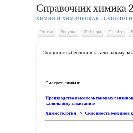
Справочник химика 2
ХИМИЯ И ХИМИЧЕСКАЯ ТЕХНОЛОГИ
Статьи
Рисунки
Таблицы
О сайте
E
Склонность бензинов к калильному за
Смотреть главы в:
Производство высокооктановых бензинов
калильному зажиганию
Химмотология -> Склонность бензинов 