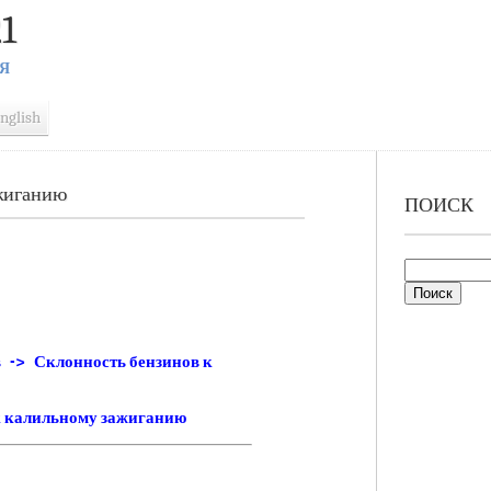
1
Я
nglish
жиганию
ПОИСК
 -> Склонность бензинов к
к калильному зажиганию