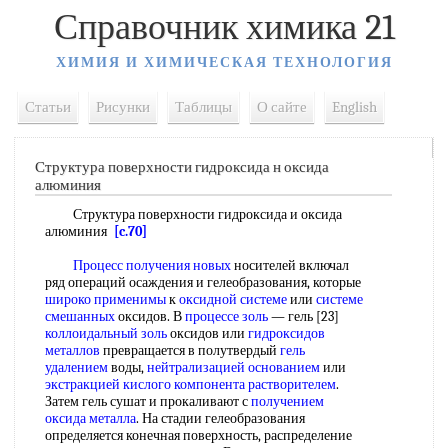
Справочник химика 21
ХИМИЯ И ХИМИЧЕСКАЯ ТЕХНОЛОГИЯ
Статьи
Рисунки
Таблицы
О сайте
English
Структура поверхности гидроксида н оксида
алюминия
Структура поверхности гидроксида и оксида
алюминия
[c.70]
Процесс получения новых
носителей включал
ряд операций осаждения и гелеобразования, которые
широко применимы
к
оксидной системе
или
системе
смешанных
оксидов. В
процессе золь
— гель [23]
коллоидальный золь
оксидов или
гидроксидов
металлов
превращается в полутвердый
гель
удалением
воды,
нейтрализацией основанием
или
экстракцией кислого
компонента растворителем
.
Затем гель сушат и прокаливают с
получением
оксида металла
. На стадии гелеобразования
определяется конечная поверхность, распределение