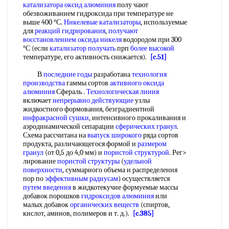
катализатора
оксид алюминия
полу чают
обезвоживанием гидроксида при температуре не
выше 400 °С.
Никелевые катализаторы
, используемые
для
реакций гидрирования
,
получают
восстановлением
оксида никеля
водородом при 300
°С (если
катализатор получать
прп
более высокой
температуре, его активность снижается).
[c.51]
В
последние годы
разработана
технология
производства
гаммы сортов
активного оксида
алюминия
Сфераль .
Технологическая линия
включает
непрерывно действующие
узлы
жидкостного формования, безградиеитной
инфракрасной сушки
, интенсивного прокаливания и
аэродинамической сепарации
сферических гранул
.
Схема рассчитана на
выпуск широкого
ряда сортов
продукта, различающегося формой и
размером
гранул
(от 0,5 до 4,0 мм) и
пористой структурой
. Рег>
лирование
пористой структуры
(
удельной
поверхности
, суммарного объема и распределения
пор по
эффективным радиусам
) осуществляется
путем введения
в жидкотекучие формуемые массы
добавок порошков
гидроксидов алюминия
или
малых добавок
органических веществ
(спиртов,
кислот, аминов, полимеров и т. д.).
[c.385]