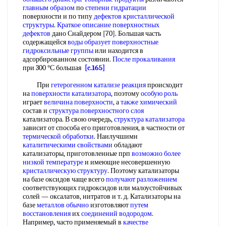
главным образом
по
степени гидратации
поверхности и по типу
дефектов кристаллической
структуры
.
Краткое описание
поверхностных
дефектов
дано Снайдером [70]. Большая часть
содержащейся
воды образует
поверхностные
гидроксильные группы
или находится в
адсорбированном состоянии.
После прокаливания
при 300 °С большая
[c.165]
При
гетерогенном катализе реакция
происходит
на
поверхности катализатора
, поэтому
особую роль
играет
величина поверхности
, а
также химический
состав и
структура поверхностного слоя
катализатора. В свою очередь,
структура катализатора
зависит от способа его приготовления, в частности от
термической обработки
. Наилучшимн
каталитическими свойствами
обладают
катализаторы, приготовленные прп
возможно более
низкой температуре
и имеющие несовершенную
кристаллическую структуру
. Поэтому катализаторы
на базе оксидов чаще всего
получают разложением
соответствующих гидроксидов или малоустойчивых
солей — оксалатов, нитратов и т. д. Катализаторы на
базе
металлов обычно
изготовляют
путем
восстановления
их
соединений водородом
.
Например, часто применяемый в
качестве