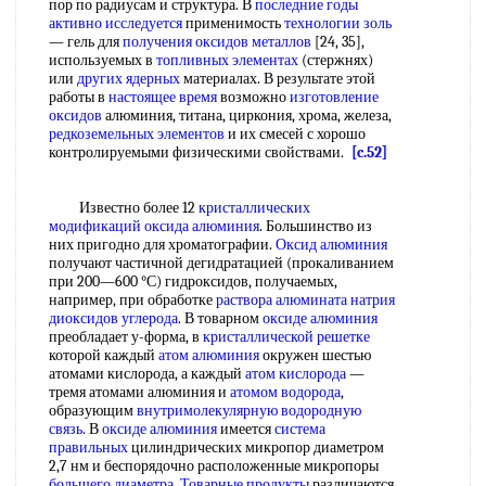
пор по радиусам и структура. В
последние годы
активно исследуется
применимость
технологии золь
— гель для
получения оксидов металлов
[24, 35],
используемых в
топливных элементах
(стержнях)
или
других ядерных
материалах. В результате этой
работы в
настоящее время
возможно
изготовление
оксидов
алюминия, титана, циркония, хрома, железа,
редкоземельных элементов
и их смесей с хорошо
контролируемыми физическими свойствами.
[c.52]
Известно более 12
кристаллических
модификаций
оксида алюминия
. Большинство из
них пригодно для хроматографии.
Оксид алюминия
получают частичной дегидратацией (прокаливанием
при 200—600 °С) гидроксидов, получаемых,
например, при обработке
раствора алюмината натрия
диоксидов углерода
. В товарном
оксиде алюминия
преобладает у-форма, в
кристаллической решетке
которой каждый
атом алюминия
окружен шестью
атомами кислорода, а каждый
атом кислорода
—
тремя атомами алюминия и
атомом водорода
,
образующим
внутримолекулярную водородную
связь
. В
оксиде алюминия
имеется
система
правильных
цилиндрических микропор диаметром
2,7 нм и беспорядочно расположенные микропоры
большего диаметра
.
Товарные продукты
различаются