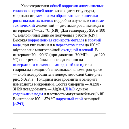
Характеристики
общей коррозии алюминиевых
сплавов
в
горячей воде
, касающиеся структуры,
морфологии,
механизма образования
и
кинетики
роста
оксидных пленок
подробно изучены в
системе
технический
алюминий — дистиллированная вода в
интервале 37—125 °С [6.18]. Для температур 250 и 300
°С аналогичные данные получены в работе [6.19].
Высокая
коррозионная стойкость металла
в
горячей
воде
, при кипячении и в
перегретом паре
до 150 °С
обусловлена многослойной
оксидной пленкой
. В
интервале 20—90 °С (при давлении 70 МПа — до 120
°С) она трехслойная непосредственно на
поверхности металла
—
аморфный оксид
или
гидроксид толщиной в несколько нанометров далее
— слой псевдобемита и поверх него слой байе-рита
рис. 6.029, а). Толщины псевдобемита и байерита
измеряются микронами. Состав байерита — А120з-
ЗН20 псевдобемита — AlgOs-1,
ЗНаО
, однако
содержание воды
и плотность могут колебаться [6.18].
В интервале 100—374 °С
наружный слой
оксидной
[c.241]