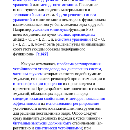
уравнений
или
метода оптимизации
. Последние
используются для сведения материального и
теплового баланса
схем.
Задачи решения
систем
уравнений
и минимизации некоторого функционала
взаимосвязаны и могут быть сведены одна к другой.
Например,
условием минимума
функции Р х)
является равенство нулю
частных производных
дР1дх1 = О, 1 = 1, 2,. . ., п, а
система уравнений
f х) = О,
I = 1, 2,. . ., п, может быть решена путем минимизации
соответствующим образом подобранного
функциона-
[c.142]
Как уже отмечалось,
проблема регулирования
устойчивости углеводородных
дисперсных систем
,
частным случаем
которых являются водобитумные
эмульсии, становится решающей при оптимизации и
интенсификации процессов
их производства и
применения. При разработке компонентного состава
эмульсий, обладающих заданными наперед
специфическими свойствами
, и
методов повышения
эффективности
их
использования регулирование
устойчивости является важнейшим инструментом
для решения поставленных задач. Особо следует
сразу выделить двоякость подхода к устойчивости -
битумные эмульсии
должны быть
стабильными (аг-
регативно и
кинетически устойчивыми
) при