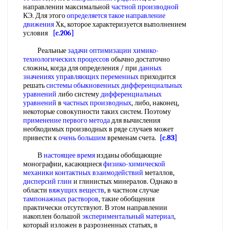
направлении максимальной
частной производной
КЭ. Для этого
определяется такое
направление
движения
Хк, которое характеризуется выполнением
условия
[c.206]
Реальные
задачи оптимизации химико-
технологических процессов
обычно достаточно
сложны, когда для определения / при
данных
значениях
управляющих переменных
приходится
решать
системы обыкновенных дифференциальных
уравнений
либо систему
дифференциальных
уравнений
в
частных производных
, либо, наконец,
некоторые совокупности таких систем. Поэтому
применение первого метода
для вычисления
необходимых производных в ряде случаев может
привести к
очень большим
временам счета.
[c.83]
В
настоящее время
изданы обобщающие
монографии, касающиеся
физико-химической
механики
контактных взаимодействий
металлов,
дисперсий глин
и глинистых минералов. Однако в
области
вяжущих веществ
, в частном случае
тампонажных растворов
, такие обобщения
практически отсутствуют. В этом направлении
накоплен большой
экспериментальный материал
,
который изложен в разрозненных статьях, в