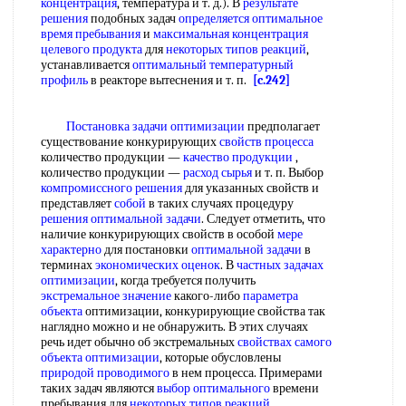
концентрация
, температура и т. д.). В
результате
решения
подобных задач
определяется оптимальное
время пребывания
и
максимальная концентрация
целевого продукта
для
некоторых типов реакций
,
устанавливается
оптимальный температурный
профиль
в реакторе вытеснения и т. п.
[c.242]
Постановка задачи оптимизации
предполагает
существование конкурирующих
свойств процесса
количество продукции —
качество продукции
,
количество продукции —
расход сырья
и т. п. Выбор
компромиссного решения
для указанных свойств и
представляет
собой
в таких случаях процедуру
решения оптимальной задачи
. Следует отметить, что
наличие конкурирующих свойств в особой
мере
характерно
для постановки
оптимальной задачи
в
терминах
экономических оценок
. В
частных задачах
оптимизации
, когда требуется получить
экстремальное значение
какого-либо
параметра
объекта
оптимизации, конкурирующие свойства так
наглядно можно и не обнаружить. В этих случаях
речь идет обычно об экстремальных
свойствах самого
объекта оптимизации
, которые обусловлены
природой проводимого
в нем процесса. Примерами
таких задач являются
выбор оптимального
времени
пребывания для
некоторых типов реакций
,