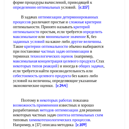
форме процедуры вычислений, приводящей к
определению оптимальных
условий.
[c.117]
В задачах
оптимизации детерминированных
процессов
различают простые и
сложные критерии
оптимальности. Принято называть
критерий
оптимальности
простым, если требуется
определить
максимальное
или
минимальное значение
К, без
заданных условий
на какие-либо
другие величины
.
Такие
критерии оптимальности
обычно выбираются
при постановке
частных задач оптимизации
в
терминах
технологических оценок
(например,
максимальная концентрация
целевого продукта
Стах
некоторых типов реакций
) и иногда в
общих задачах
,
если требуется найти производительность или
себестоимость целевого продукта
без каких-либо
условий на величины, определяющие указанные
экономические оценки.
[c.244]
Поэтому в
некоторых работах
показана
возможность применения
известных и хорошо
разработанных
методов оптимизации
для решения
некоторых частных задач
синтеза оптимальных схем
типовых
химикотехнологических процессов
.
Например, в [17] описана методика
[c.109]