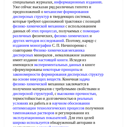
специальных журналах,
информационных изданиях
.
Уже сейчас высказан ряд различных гипотез и
предположений о
механизме формирования
дисперсных структур
в твердеющих системах,
которые требуют однозначной трактовки с позиций
физико-химической механики
с использованием
данных об
этих процессах
, получаемых с
помощью
различных
физических,
физико-химических
и
других методов исследований
. Поэтому, наряду с
изданием монографии
С. П. Ничипоренко с
соавторами
Физико-химическая механика
дисперсных
минералов , немаловажное значение
имеет издание
настоящей книги
. Исходя из
имеющихся
экспериментальных данных
в книге
сформулированы
некоторые принципы
и
закономерности формирования
дисперсных структур
на
основе вяжущих веществ
. Конечная
задача
физико-химической
механики заключается в
получении материалов с требуемыми свойствами и
дисперсной структурой
, с
высокими прочностью
,
термостойкостью и долговечностью в
реальных
условиях
их работь и в
научном обосновании
оптимизации технологических процессов
получения
тампонажных растворов
и регулировании их
эксплуатационных показателей
. Для этих целей
широко используется
обнаруженный авторами в