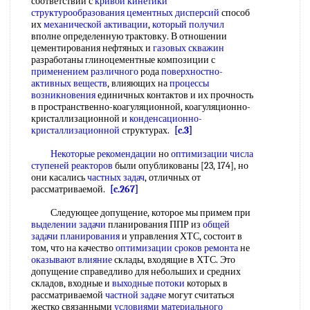
соответствии с
кривой кинетики
структурообразования цементных дисперсий
способ
их
механической активации
,
который получил
вполне определенную трактовку. В отношении
цементирования нефтяных и
газовых скважин
разработаны глиноцементные композиции с
применением различного
рода
поверхностно-
активных веществ
, влияющих на
процессы
возникновения
единичных контактов и их прочность
в пространственно-коагуляционной, коагуляционно-
кристаллизационной и
конденсационно-
кристаллизационной
структурах.
[c.3]
Некоторые рекомендации
но
оптимизации числа
ступеней реакторов
были опубликованы [23, 174], но
они касались
частных задач
, отличных от
рассматриваемой.
[c.267]
Следующее допущение, которое мы примем при
выделении задачи
планирования ППР из
общей
задачи планирования
и управления ХТС, состоит в
том, что на качество
оптимизации сроков ремонта
не
оказывают влияние
склады, входящие в ХТС. Это
допущение справедливо для небольших и средних
складов, входные и
выходные потоки
которых в
рассматриваемой
частной задаче
могут считаться
жестко связанными
условиями материального