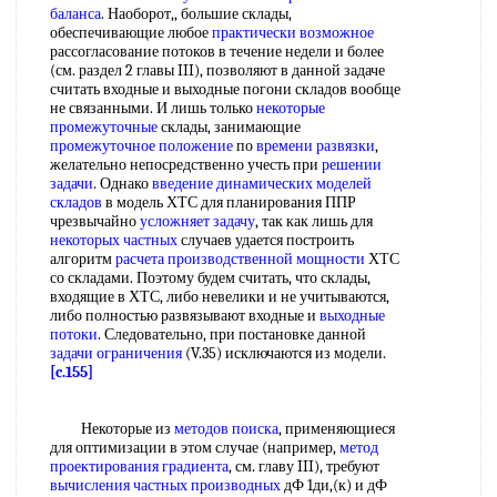
баланса
. Наоборот,, большие склады,
обеспечивающие любое
практически возможное
рассогласование потоков в течение недели и более
(см. раздел 2 главы III), позволяют в данной задаче
считать входные и выходные погони складов вообще
не связанными. И лишь только
некоторые
промежуточные
склады, занимающие
промежуточное положение
по
времени развязки
,
желательно непосредственно учесть при
решении
задачи
. Однако
введение динамических
моделей
складов
в модель ХТС для планирования ППР
чрезвычайно
усложняет задачу
, так как лишь для
некоторых частных
случаев удается построить
алгоритм
расчета производственной мощности
ХТС
со складами. Поэтому будем считать, что склады,
входящие в ХТС, либо невелики и не учитываются,
либо полностью развязывают входные и
выходные
потоки
. Следовательно, при постановке данной
задачи ограничения
(V.35) исключаются из модели.
[c.155]
Некоторые из
методов поиска
, применяющиеся
для оптимизации в этом случае (например,
метод
проектирования градиента
, см. главу III), требуют
вычисления частных производных
дФ 1ди,(к) и дФ