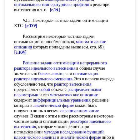
оптимального температурного профиля
в реакторе
вытеснения и т. п.
[c.14]
V.I.5. Некоторые частные задачи оптимизации
ХТС
[c.179]
Рассмотрим некоторые частные задачи
оптимизации теплообменников,
математические
описания
которых приведены выше (см. стр. 65).
[c.104]
Решение задачи оптимизации
непрерывного
реактора идеального вытеснения
в общем случае
значительно
более сложно
, чем
оптимизация
реактора идеального смешения
. Это в первую очередь
обусловлено тем, что
реактор вытеснения
представляет
собой
объект с
распределенными
параметрами
и его
математическое описание
содержит
дифференциальные уравнения
, решение
которых в
аналитической форме
может быть
получено лишь в весьма
ограниченном числе
случаев. В связи с этим ниже рассмотрены некоторые
частные задачи оптимизации
реакторов идеального
вытеснения
, которые можно решить при
использовании
методов исследования функций
классического анализа
в
аналитической форме
либо в