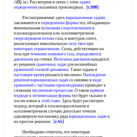
/dXj (к). Рассмотрим в связи с этим
задачу
определения
указанных производных.
[c.208]
Рассматриваемые здесь
вариационные задачи
заключаются в
определении формы
тел, обладающих
минимальным
волновым сопротивлением
в
плоскопараллельном или осесимметричном
сверхзвуковом потоке
газа, и контуров сопел,
реализующих максимальную
силу тяги
при
некоторых ограничениях
. Силы, действующие на
тела при
течениях невязкого газа
,
определяются
давлением
на стенки.
Величина давления
находится
из рещения
граничных задач
для нелинейных
уравнений газовой динамики
. Такие задачи в
настоящее время
решаются численно.
Нахождение
решения
вариационных задач
со связями в
виде
уравнений
с
частными производными
приводит к
сложным
численным процессам
. О таком
прямом
подходе
к
оптимизации формы
тел будет сказано в
послесловии к
этой главе
. Здесь будет рассмотрен
подход, который в плоскопараллельном и
осесимметричном случаях допускает точную
одномерную постановку ряда
вариационных задач
и
их простое решение.
[c.45]
Необходимо отметить, что некоторые