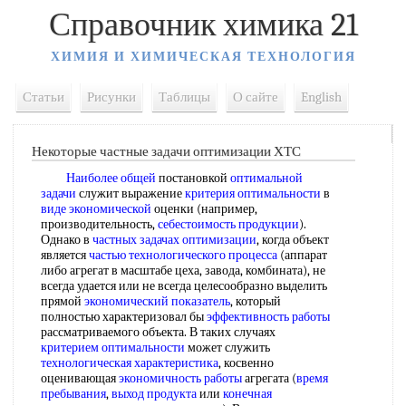
Справочник химика 21
ХИМИЯ И ХИМИЧЕСКАЯ ТЕХНОЛОГИЯ
Статьи
Рисунки
Таблицы
О сайте
English
Некоторые частные задачи оптимизации ХТС
Наиболее общей
постановкой
оптимальной
задачи
служит выражение
критерия оптимальности
в
виде экономической
оценки (например,
производительность,
себестоимость продукции
).
Однако в
частных задачах оптимизации
, когда объект
является
частью технологического процесса
(аппарат
либо агрегат в масштабе цеха, завода, комбината), не
всегда удается или не всегда целесообразно выделить
прямой
экономический показатель
, который
полностью характеризовал бы
эффективность работы
рассматриваемого объекта. В таких случаях
критерием оптимальности
может служить
технологическая характеристика
, косвенно
оценивающая
экономичность работы
агрегата (
время
пребывания
,
выход продукта
или
конечная