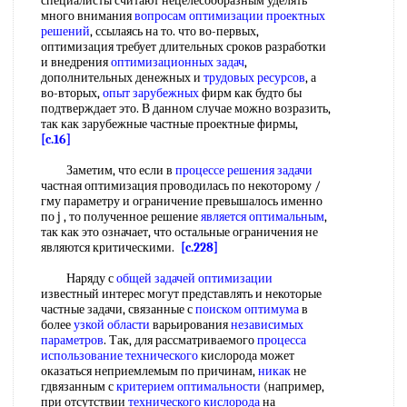
специалисты считают нецелесообразным уделять
много внимания
вопросам оптимизации
проектных
решений
, ссылаясь на то. что во-первых,
оптимизация требует длительных сроков разработки
и внедрения
оптимизационных задач
,
дополнительных денежных и
трудовых ресурсов
, а
во-вторых,
опыт зарубежных
фирм как будто бы
подтверждает это. В данном случае можно возразить,
так как зарубежные частные проектные фирмы,
[c.16]
Заметим, что если в
процессе решения задачи
частная оптимизация проводилась по некоторому /
гму параметру и ограничение превышалось именно
по j , то полученное решение
является оптимальным
,
так как это означает, что остальные ограничения не
являются критическими.
[c.228]
Наряду с
общей задачей оптимизации
известный интерес могут представлять и некоторые
частные задачи, связанные с
поиском оптимума
в
более
узкой области
варьирования
независимых
параметров
. Так, для рассматриваемого
процесса
использование технического
кислорода может
оказаться неприемлемым по причинам,
никак
не
гдвязанным с
критерием оптимальности
(например,
при отсутствии
технического кислорода
на