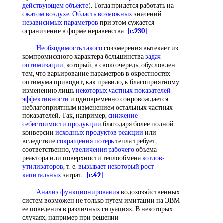
действующем объекте
). Тогда придется работать на
сжатом воздухе
.
Область возможных
значений
независимых параметров
при этом сужается
ограничение в форме неравенства
[c.230]
Необходимость такого
соизмерения вытекает из
компромиссного характера большинства
задач
оптимизации
, который, в свою очередь, обусловлен
тем, что варьирование параметров в окрестностях
оптимума приводит, как правило, к благоприятному
изменению лишь
некоторых частных
показателей
эффективности
и одновременно сонровождается
неблагоприятным изменением остальных частных
показателей. Так, например,
снижение
себестоимости продукции
благодаря более полной
конверсии
исходных продуктов реакции
или
вследствие
сокращения потерь
тепла требует,
соответственно,
увеличения рабочего
объема
реактора или поверхности теплообмена
котлов-
утилизаторов
, т. е.
вызывает некоторый
рост
капитальных
затрат.
[c.42]
Анализ функционирования
водохозяйственных
систем возможен не только путем имитации на ЭВМ
ее поведения в различных ситуациях. В некоторых
случаях, например при решении