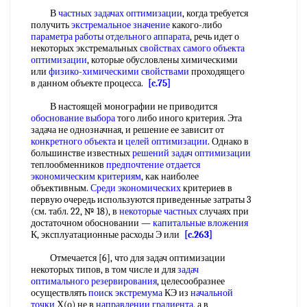
В
частных задачах оптимизации
, когда требуется
получить
экстремальное значение
какого-либо
параметра работы
отдельного аппарата
, речь идет о
некоторых экстремальных
свойствах самого
объекта
оптимизации
, которые обусловлены химическими
или
физико-химическими свойствами
проходящего
в данном объекте процесса.
[c.75]
В настоящей монографии не приводится
обоснование выбора
того либо иного критерия. Эта
задача не однозначная, и решение ее зависит от
конкретного объекта
и
целей оптимизации
. Однако в
большинстве известных
решений задач оптимизации
теплообменников
предпочтение отдается
экономическим критериям
, как наиболее
объективным.
Среди экономических
критериев в
первую очередь используются приведенные затраты 3
(см. табл. 22, № 18), в
некоторые частных
случаях при
достаточном обосновании —
капитальные вложения
К, эксплуатационные расходы Э или
[c.263]
Отмечается [6], что для задач оптимизации
некоторых типов, в том числе и для
задач
оптимального резервирования
, целесообразнее
осуществлять
поиск экстремума
КЭ из
начальной
точки
Х(о) не в
направлении градиента
, а в