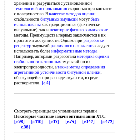
хранении и разрушаться с установленной
технологией использования
скоростью при контакте
с поверхностью. В
качестве методов оценки
стабильности
битумных эмульсий
могут
быть
использованы
как традиционные (фактически -
визуальные), так и
некоторые физико-химические
методы. Преимущества первых заключаются в их
простоте и доступности. Однако при
разработке
рецептур
эмульсий
различного назначения
следует
использовать более
информативные методы
.
Например, авторами разработана
методика оценки
стабильности катионных
эмульсий по их
электропроводности, а
также метод определения
агрегативной устойчивости
битумной пленки
,
образующейся при распаде эмульсии, в среде
растворителя.
[c.4]
Смотреть страницы где упоминается термин
Некоторые частные задачи оптимизации ХТС
:
[c.98]
[c.110]
[c.17]
[c.74]
[c.147]
[c.472]
[c.38]