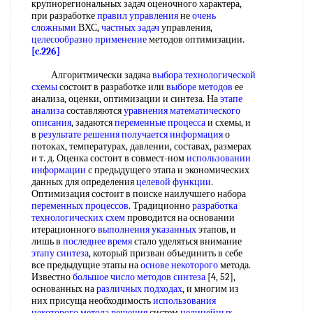
крупнорегиональных задач оценочного характера,
при разработке
правил управления
не
очень
сложными
ВХС,
частных задач
управления,
целесообразно применение
методов оптимизации.
[c.226]
Алгоритмически задача
выбора технологической
схемы
состоит в разработке или
выборе методов
ее
анализа, оценки, оптимизации и синтеза. На
этапе
анализа
составляются
уравнения математического
описания
, задаются
переменные процесса
и схемы, и
в
результате решения
получается информация
о
потоках, температурах, давлении, составах, размерах
и т. д. Оценка состоит в совмест-ном
использовании
информации
с предыдущего этапа и экономических
данных для определения
целевой функции
.
Оптимизация состоит в поиске наилучшего набора
переменных процессов
. Традиционно
разработка
технологических схем
проводится на основании
итерационного
выполнения указанных
этапов, и
лишь в
последнее время
стало уделяться внимание
этапу синтеза
, который призван объединить в себе
все предыдущие этапы на
основе некоторого
метода.
Известно
большое число
методов синтеза
[4, 52],
основанных на
различных подходах
, и многим из
них присуща необходимость
использования
некоторого
метода решения
систем
нелинейных