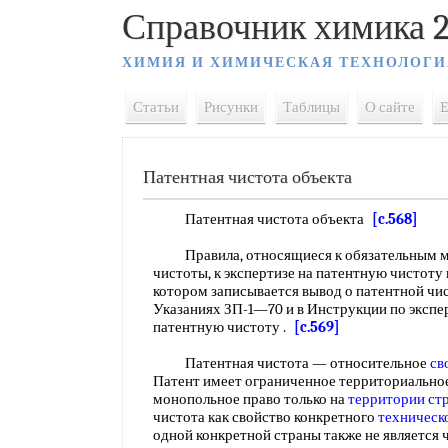
Справочник химика 2
ХИМИЯ И ХИМИЧЕСКАЯ ТЕХНОЛОГИ
Статьи
Рисунки
Таблицы
О сайте
E
Патентная чистота объекта
Патентная чистота объекта
[c.568]
Правила, относящиеся к обязательным ме
чистоты, к экспертизе на патентную чистоту 
котором записывается вывод о патентной чис
Указаниях ЗП-1—70 и в Инструкции по экспе
патентную чистоту .
[c.569]
Патентная чистота — относительное
св
Патент имеет ограниченное территориальное
монопольное право только на
территории ст
чистота как свойство конкретного
техническ
одной конкретной страны также не является