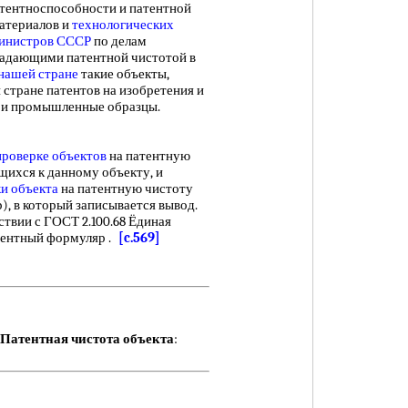
ентноспособности и патентной
атериалов и
технологических
инистров СССР
по делам
ладающими патентной чистотой в
нашей стране
такие объекты,
стране патентов на изобретения и
ли и промышленные образцы.
проверке объектов
на патентную
щихся к данному объекту, и
и объекта
на патентную чистоту
, в который записывается вывод.
твии с ГОСТ 2.100.68 Ёдиная
тентный формуляр .
[c.569]
Патентная чистота объекта
: