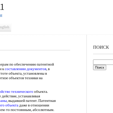
1
Я
nglish
ПОИСК
рам по обеспечению патентной
и к
составлению документов
, в
тоте объекта, установлены в
ртизе объектов техники на
ойство технического
объекта.
 действие, устанавливая
раны
, выдавшей патент. Патентная
ого объекта
даже в отношении
 чем-то постоянным, абсолютным.