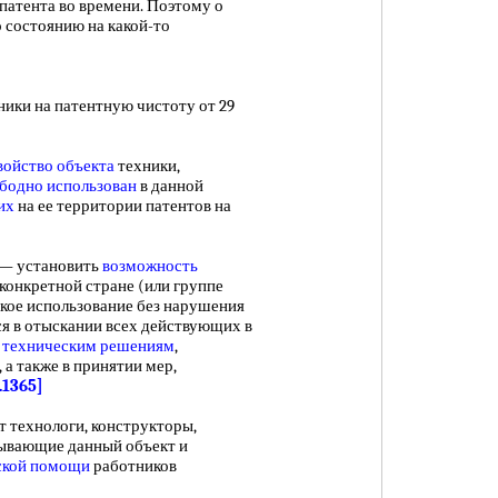
патента во времени. Поэтому о
 состоянию на какой-то
ки на патентную чистоту от 29
войство объекта
техники,
бодно использован
в данной
их
на ее территории патентов на
— установить
возможность
 конкретной стране (или группе
кое использование без нарушения
ся в отыскании всех действующих в
к
техническим решениям
,
 а также в принятии мер,
.1365]
технологи, конструкторы,
ывающие данный объект и
ской помощи
работников