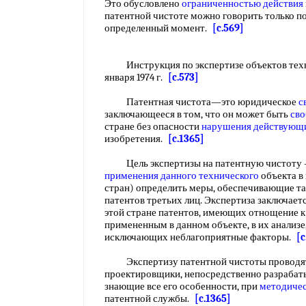
Это обусловлено
ограниченностью действия
патентной чистоте можно говорить только по
определенный момент.
[c.569]
Инструкция по экспертизе объектов техни
января 1974 г.
[c.573]
Патентная чистота—это юридическое
с
заключающееся в том, что он может быть
сво
стране без опасности
нарушения действующ
изобретения.
[c.1365]
Цель экспертизы на патентную чистоту 
применения
данного технического
объекта в
стран) определить меры, обеспечивающие та
патентов третьих лиц. Экспертиза заключает
этой стране патентов, имеющих отнощение 
примененным в данном объекте, в их анализе,
исключающих неблагоприятные факторы.
[c
Экспертизу патентной чистоты проводят 
проектировщики, непосредственно разрабат
знающие все его особенности, при
методиче
патентной службы.
[c.1365]