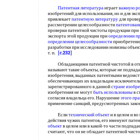
Патентная литература
играет
важную р
изобретений для использования, но и для эк
привлекает
патентную литературу
для прове
рассмотрении целесообразности
патентован
проверки патентной чистоты продукции при
экспорта этой продукции при
определении п
определении целесообразности
приобретения
разработки при исследовании новизны объек
т. п.
[c.232]
Обладающими патентной чистотой в отно
называют такие объекты, которые не подпада
изобретения, выданных патентными ведомст
обеспечивающих их владельцам исключитель
зарегистрированного в данной
стране изобр
изобретения не могут
быть использованы
в с
согласия владельца его. Нарушение
этого пра
применение санкций, предусмотренных зак
Если
технический объект
и в целом и во
действия чужих патентов, его именуют пате
объект
в целом или в какой-то части подпада
считают, что ои не обладает патентной чист