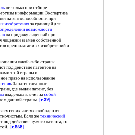
оль
не только при отборе
спертизы и информации. Экспертиза
рки патентоспособности при
ия изобретения
за границей для
определении возможности
рав
на продажу лицензий при
 лицензии взамен собственной
тов предполагаемых изобретений и
шении какой-либо страны
ют под действие патентов на
вами этой страны и
ное право на использование
етения
. Запатентованные
тране, где выдан патент, без
ва
владельца влечет за
собой
оном данной страны
[c.39]
 всех своих частях свободен от
нтночистым. Если же
технический
ет под действие чужого патента, то
отой.
[c.568]