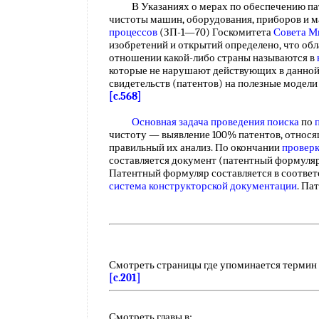
В Указаниях о мерах по обеспечению пат
чистоты машин, оборудования, приборов и м
процессов
(ЗП-1—70) Госкомитета
Совета М
изобретений и открытий определено, что об
отношении какой-либо страны называются в
которые не нарушают действующих в данной 
свидетельств (патентов) на полезные моде
[c.568]
Основная задача
проведения поиска
по
чистоту — выявление 100% патентов, относя
правильный их анализ. По окончании
проверк
составляется документ (патентный формуляр)
Патентный формуляр составляется в соответс
система конструкторской документации
. Па
Смотреть страницы где упоминается термин
[c.201]
Смотреть главы в: