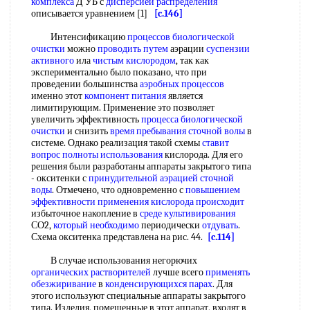
комплекса
Д УЬ с
дисперсией распределения
описывается уравнением [1]
[c.146]
Интенсификацию
процессов биологической
очистки
можно
проводить путем
аэрации
суспензии
активного
ила
чистым кислородом
, так как
экспериментально было показано, что при
проведении большинства
аэробных процессов
именно этот
компонент питания
является
лимитирующим. Применение это позволяет
увеличить эффективность
процесса биологической
очистки
и снизить
время пребывания
сточной волы
в
системе. Однако реализация такой схемы
ставит
вопрос
полноты использования
кислорода. Для его
решения были разработаны аппараты закрытого типа
- окситенки с
принудительной аэрацией
сточной
воды
. Отмечено, что одновременно с
повышением
эффективности применения
кислорода происходит
избыточное накопление в
среде культивирования
СО2,
который необходимо
периодически
отдувать
.
Схема окситенка представлена на рис. 44.
[c.114]
В случае использования негорючих
органических растворителей
лучше всего
применять
обезжиривание
в
конденсирующихся парах
. Для
этого используют специальные аппараты закрытого
типа. Изделия, помещенные в этот аппарат, входят в