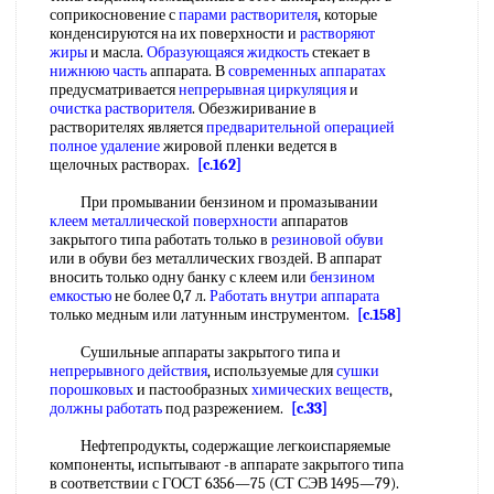
соприкосновение с
парами растворителя
, которые
конденсируются на их поверхности и
растворяют
жиры
и масла.
Образующаяся жидкость
стекает в
нижнюю часть
аппарата. В
современных аппаратах
предусматривается
непрерывная циркуляция
и
очистка растворителя
. Обезжиривание в
растворителях является
предварительной операцией
полное удаление
жировой пленки ведется в
щелочных растворах.
[c.162]
При промывании бензином и промазывании
клеем металлической поверхности
аппаратов
закрытого типа работать только в
резиновой обуви
или в обуви без металлических гвоздей. В аппарат
вносить только одну банку с клеем или
бензином
емкостью
не более 0,7 л.
Работать внутри аппарата
только медным или латунным инструментом.
[c.158]
Сушильные аппараты закрытого типа и
непрерывного действия
, используемые для
сушки
порошковых
и пастообразных
химических веществ
,
должны работать
под разрежением.
[c.33]
Нефтепродукты, содержащие легкоиспаряемые
компоненты, испытывают -в аппарате закрытого типа
в соответствии с ГОСТ 6356—75 (СТ СЭВ 1495—79).