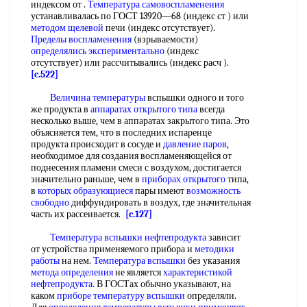
индексом от .
Температура самовоспламенения
устанавливалась по ГОСТ 13920—68 (индекс ст ) или
методом щелевой
печи (индекс отсутствует).
Пределы воспламенения
(взрываемости)
определялись экспериментально
(индекс
отсутствует) или рассчитывались (индекс расч ).
[c.522]
Величина температуры
вспышки одного и того
же продукта в
аппаратах открытого типа
всегда
несколько выше, чем в аппаратах закрытого типа. Это
объясняется тем, что в последних испаренце
продукта происходит в сосуде и
давление паров
,
необходимое для создания воспламеняющейся от
поднесения пламени смеси с воздухом, достигается
значительно раньше, чем в
приборах открытого
типа,
в
которых образующиеся
пары имеют
возможность
свободно
диффундировать в воздух, где значительная
часть их рассеивается.
[c.127]
Температура вспышки нефтепродукта
зависит
от устройства применяемого прибора и
методики
работы
на нем.
Температура вспышки
без указания
метода определения
не является
характеристикой
нефтепродукта
. В ГОСТах обычно указывают, на
каком
приборе температуру вспышки
определяли.