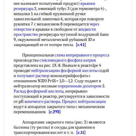
нее наливают испытуемый продукт)
крышки
резервуара
2, имеющей тубус 3 (для термометра 4)-,
мешалки 5 на гибкой пружинной ручке
зажигательной лампочки 6, которая при повороте
рукоятки 7 с механизмом 8 перемещается
через
отверстие
в крышке в свободное от
жидкости
пространство
резервуара чугунной воздушной баии
9, окруженной металлической рубашкой 10 и
защищающей ее от потери тепла.
[c.41]
Принципиальная
схема непрерывного процесса
производства
стекловидного фосфата натрия
представлена на рис. 1Х-8. Вначале в реакто1ре 4
проводят
нейтрализацию фосфорной кислоты
содой
и
получают раствор
мононатрийфосфата с
отношением N320 Рг05= 1,0—1,2. Соду подают в
нейтрализатор весовым
порционным дозатором
3.
Расход фосфорной кислоты
, непрерывно
поступающей в реактор, регулируется в зависимости
от pH
конечного раствора
.
Процесс нейтрализации
ведут в аппаратах закрытого типа с механическим
перемешиванием.
[c.293]
Аппаратами закрытого типа (рис. 2) являются
баллоны (ту-риллы) и сосуды для хранения и
транспортирования кислот и т. п.
[c.11]