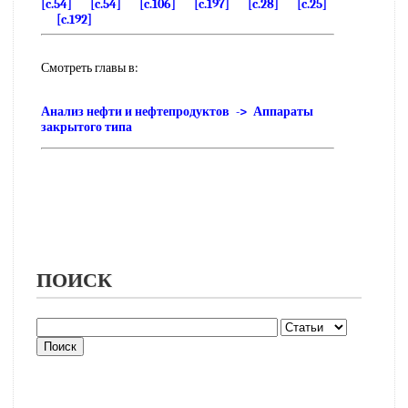
[c.54]
[c.54]
[c.106]
[c.197]
[c.28]
[c.25]
[c.192]
Смотреть главы в:
Анализ нефти и нефтепродуктов -> Аппараты
закрытого типа
ПОИСК