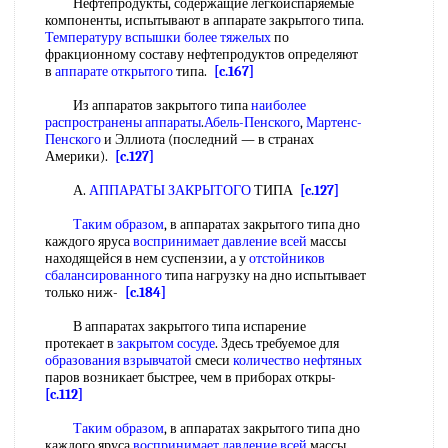
Нефтепродукты, содержащие легкоиспаряемые
компоненты, испытывают в аппарате закрытого типа.
Температуру вспышки
более тяжелых
по
фракционному составу нефтепродуктов определяют
в
аппарате открытого
типа.
[c.167]
Из аппаратов закрытого типа
наиболее
распространены аппараты
.
Абель-Пенского
,
Мартенс-
Пенского
и Эллиота (последний — в странах
Америки).
[c.127]
А.
АППАРАТЫ ЗАКРЫТОГО
ТИПА
[c.127]
Таким образом
, в аппаратах закрытого типа дно
каждого яруса
воспринимает давление
всей
массы
находящейся в нем суспензии, а у
отстойников
сбалансированного
типа нагрузку на дно испытывает
только ниж-
[c.184]
В аппаратах закрытого типа испарение
протекает в
закрытом сосуде
. Здесь требуемое для
образования взрывчатой
смеси
количество нефтяных
паров возникает быстрее, чем в приборах откры-
[c.112]
Таким образом
, в аппаратах закрытого типа дно
каждого яруса
воспринимает давление
всей
массы