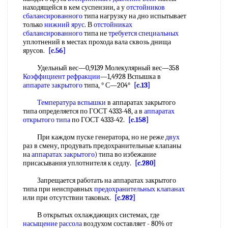
находящейся в кем суспензии, а у
отстойников
сбалансированного
типа нагрузку на дно испытывает
только
нижний ярус
. В
отстойниках
сбалансированного
типа не
требуется специальных
уплотнений в местах прохода вала сквозь днища
ярусов.
[c.56]
Удельный вес—0,9139 Молекулярный вес—358
Коэффициент рефракции
—1,4928 Вспышка в
аппарате закрытого
типа, ° С—204°
[c.13]
Температура вспышки
в аппаратах закрытого
типа определяется по ГОСТ 4333-48, а в
аппаратах
открытого типа
по ГОСТ 4333-42.
[c.158]
При каждом пуске генератора, но не реже
двух
раз в смену, продувать предохранительные клапаны
на
аппаратах закрытого
) типа во избежание
присасывания уплотнителя к седлу.
[c.280]
Запрещается работать на аппаратах закрытого
типа при неисправных
предохранительных клапанах
или при отсутствии таковых.
[c.282]
В открытых охлаждающих системах, где
насыщение рассола
воздухом составляет - 80% от