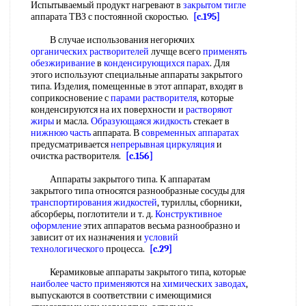
Испытываемый продукт нагревают в
закрытом тигле
аппарата ТВЗ с постоянной скоростью.
[c.195]
В случае использования негорючих
органических растворителей
лучще всего
применять
обезжиривание
в
конденсирующихся парах
. Для
этого используют специальные аппараты закрытого
типа. Изделия, помещенные в этот аппарат, входят в
соприкосновение с
парами растворителя
, которые
конденсируются на их поверхности и
растворяют
жиры
и масла.
Образующаяся жидкость
стекает в
нижнюю часть
аппарата. В
современных аппаратах
предусматривается
непрерывная циркуляция
и
очистка растворителя.
[c.156]
Аппараты закрытого типа. К аппаратам
закрытого типа относятся разнообразные сосуды для
транспортирования жидкостей
, туриллы, сборники,
абсорберы, поглотители и т. д.
Конструктивное
оформление
этих аппаратов весьма разнообразно и
зависит от их назначения и
условий
технологического
процесса.
[c.29]
Керамиковые аппараты закрытого типа, которые
наиболее часто применяются
на
химических заводах
,
выпускаются в соответствии с имеющимися