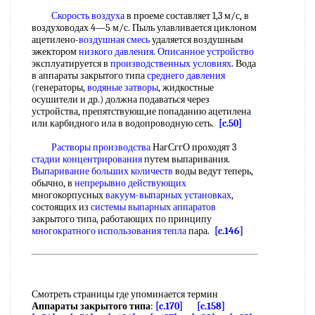
Скорость воздуха
в проеме составляет 1,3 м/с, в
воздуховодах 4—5 м/с. Пыль улавливается циклоном
ацетилено-
воздушная смесь
удаляется воздушным
эжектором
низкого давления
.
Описанное устройство
эксплуатируется в
производственных условиях
. Вода
в аппараты закрытого типа
среднего давления
(генераторы,
водяные затворы
, жидкостные
осушители и др.) должна подаваться через
устройства, препятствуюш,ие попаданию ацетилена
или карбидного ила в водопроводную сеть.
[c.50]
Растворы производства
НагСггО проходят 3
стадии концентрирования
путем выпаривания.
Выпаривание больших количеств
воды ведут теперь,
обычно, в
непрерывно действующих
многокорпусных
вакуум-выпарных установках
,
состоящих из
системы выпарных аппаратов
закрытого типа, работающих по принципу
многократного использования тепла
пара.
[c.146]
Смотреть страницы где упоминается термин
Аппараты закрытого типа
:
[c.170]
[c.158]