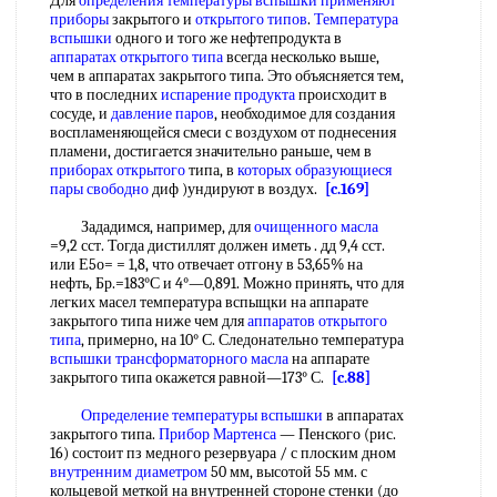
Для
определения температуры вспышки
применяют
приборы
закрытого и
открытого типов
.
Температура
вспышки
одного и того же нефтепродукта в
аппаратах открытого типа
всегда несколько выше,
чем в аппаратах закрытого типа. Это объясняется тем,
что в последних
испарение продукта
происходит в
сосуде, и
давление паров
, необходимое для создания
воспламеняющейся смеси с воздухом от поднесения
пламени, достигается значительно раньше, чем в
приборах открытого
типа, в
которых образующиеся
пары свободно
диф )ундируют в воздух.
[c.169]
Зададимся, например, для
очищенного масла
=9,2 сст. Тогда дистиллят должен иметь . дд 9,4 сст.
или Е5о= = 1,8, что отвечает отгону в 53,65% на
нефть, Бр.=183°С и 4°—0,891. Можно принять, что для
легких масел температура вспыщки на аппарате
закрытого типа ниже чем для
аппаратов открытого
типа
, примерно, на 10° С. Следонательно температура
вспышки трансформаторного масла
на аппарате
закрытого типа окажется равной—173° С.
[c.88]
Определение температуры вспышки
в аппаратах
закрытого типа.
Прибор Мартенса
— Пенского (рис.
16) состоит пз медного резервуара / с плоским дном
внутренним диаметром
50 мм, высотой 55 мм. с
кольцевой меткой на внутренней стороне стенки (до