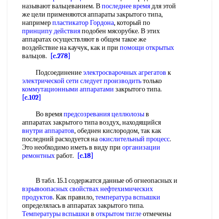
называют вальцеванием. В
последнее время
для этой
же цели применяются аппараты закрытого типа,
например
пластикатор Гордона
, который по
принципу действия
подобен мясорубке. В этих
аппаратах осуществляют в общем такое же
воздействие на каучук, как и при
помощи открытых
вальцов.
[c.278]
Подсоединение
электросварочных агрегатов
к
электрической сети
следует производить
только
коммутационными аппаратами
закрытого типа.
[c.102]
Во время
предсозревания целлюлозы
в
аппаратах закрытого типа воздух, находящийся
внутри аппаратов
, обеднен кислородом, так как
последний расходуется на
окислительный процесс
.
Это необходимо иметь в виду при
организации
ремонтных
работ.
[c.18]
В табл. 15.1 содержатся данные об огнеопасных и
взрывоопасных свойствах
нефтехимических
продуктов
. Как правило,
температура вспышки
определялась в аппаратах закрытого типа.
Температуры вспышки
в
открытом тигле
отмечены