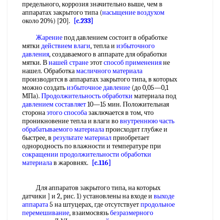
предельного, коррозия значительно выше, чем в
аппаратах закрытого типа (
насыщение воздухом
около 20%) [20].
[c.233]
Жарение
под давлением состоит в обработке
мятки
действием влаги
, тепла и
избыточного
давления
, создаваемого в аппарате для обработки
мятки. В
нашей стране
этот
способ применения
не
нашел. Обработка
масличного материала
производится в аппаратах закрытого типа, в которых
можно создать
избыточное давление
(до 0,05—0,1
МПа).
Продолжительность обработки
материала под
давлением составляет
10—15 мин. Положительная
сторона
этого способа
заключается в том, что
проникновение тепла и влаги во
внутреннюю часть
обрабатываемого материала
происходит глубже и
быстрее, в
результате материал
приобретает
однородность по влажности и температуре при
сокращении продолжительности
обработки
материала
в жаровнях.
[c.116]
Для аппаратов закрытого типа, на которых
датчики ] и 2, рис. 1) установлены на входе и
выходе
аппарата
5 на штуцерах, где отсутствует
продольное
перемешивание
, взаимосвязь
безразмерного