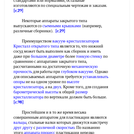
стандартами или нормалями, остальные
изготовляются по специальным чертежам и заказам.
[c.29]
Некоторые аппараты закрытого типа
выпускаются со
съемными крышками
(например,
различные сборники).
[c.29]
Преимуществом
вакуум-кристаллизаторов
Кристалл
открытого типа
является то, что нижний
сосуд может быть выполнен как сборник и иметь
даже при
большом диаметре
более
тонкую стенку
по
сравнению с аппаратами закрытого типа,
рассчитанными на достаточную
механическую
прочность
для работы при
глубоком вакууме
. Однако
для описываемых аппаратов требуется
устанавливать
опоры
не на одном уровне по
высоте
кристаллизатора
, а на
двух
. Кроме того, для создания
барометрической высоты
к общий
размер
кристаллизатора
по вертикали должен быть больше.
[c.98]
Простейшим и в то же время весьма
совершенным аппаратом для пластикации являются
вальцы
, стальные валки которых движутся навстречу
друг другу
с
различной скоростью
. По названию
этого
аппарата процесс
пластикации нередко