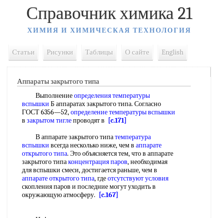
Справочник химика 21
ХИМИЯ И ХИМИЧЕСКАЯ ТЕХНОЛОГИЯ
Статьи
Рисунки
Таблицы
О сайте
English
Аппараты закрытого типа
Выполнение
определения температуры
вспышки
Б аппаратах закрытого типа. Согласно
ГОСТ 6356—52,
определение температуры вспышки
в
закрытом тигле
проводят в
[c.171]
В аппарате закрытого типа
температура
вспышки
всегда несколько ниже, чем в
аппарате
открытого типа
. Это объясняется тем, что в аппарате
закрытого типа
концентрация паров
, необходимая
для вспышки смеси, достигается раньше, чем в
аппарате открытого типа
, где
отсутствуют условия
скопления паров и последние могут уходить в
окружающую атмосферу.
[c.167]