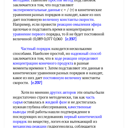
методами
. Наиболее
простой метод
подстановок
заключается в том, что подставляют
экспериментальные данные
с = / (т) в кинетические
уравнения разных порядков и находят, какое из них
дает постоянную
величину константы скорости
.
Например, если провести
реакцию омыления эфира
щелочью и подставить время и концентрации в
уравнение первого
порядка, то й не будет постоянной
величиной (0,089 0,077 0,060
[c.237]
Частный порядок
находится несколькими
способами. Наиболее простой, но
надежный способ
заключается в том, что в
ходе реакции
определяют
концентрацию
конечного продукта
в разные
моменты времени т. Затем подставляют эти данные в
кинетические уравнения разных порядков и находят,
какое из них дает
постоянную величину
константы
скорости.
[c.237]
Хотя по мнению
других авторов
эти опыты были
недостаточно строги методически, так как
часть
сырья
оставалась в
жидкой фазе
и не достигалась
нужная глубина обессеривания,
качественные
выводы
этой работы нашли подтверждение в
последующих исследованиях
первый кинетический
порядок
по веществу, логич ески вытекающий из
механизма реакции
гидрогенолиза, соблюдается