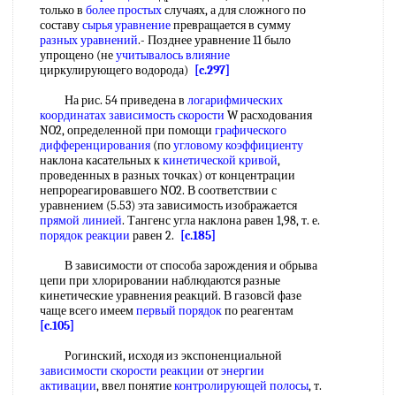
только в
более простых
случаях, а для сложного по
составу
сырья уравнение
превращается в сумму
разных уравнений
.- Позднее уравнение 11 было
упрощено (не
учитывалось влияние
циркулирующего водорода)
[c.297]
На рис. 54 приведена в
логарифмических
координатах
зависимость скорости
W расходования
NO2, определенной при помощи
графического
дифференцирования
(по
угловому коэффициенту
наклона касательных к
кинетической кривой
,
проведенных в разных точках) от концентрации
непрореагировавшего NO2. В соответствии с
уравнением (5.53) эта зависимость изображается
прямой линией
. Тангенс угла наклона равен 1,98, т. е.
порядок реакции
равен 2.
[c.185]
В зависимости от способа зарождения и обрыва
цепи при хлорировании наблюдаются разные
кинетические уравнения реакций. В газовсй фазе
чаще всего имеем
первый порядок
по реагентам
[c.105]
Рогинский, исходя из экспоненциальной
зависимости скорости реакции
от
энергии
активации
, ввел понятие
контролирующей полосы
, т.