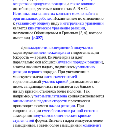
вещества
и
продуктов реакции
, а
также влияние
ингибиторов, учтены в константах А, В м С.
Истинные значения
этих констант
можно найти
в
оригинальных работах
. Исключением по отношению
к
указанному общему
виду
интегральных уравнений
является
кинетическое уравнение реакции
,
полученное Оболенцевым и Грязевым [3, 4], которое
имеет вид
[c.327]
Для
каждого типа
соединений получается
характерная
кинетическая кривая
гидрогенизации
(скорость — время). Вначале кривая идет
параллельно оси абсцисс (
нулевой порядок реакции
),
а затем начинает падать, подчиняясь
уравнению
реакции первого
порядка. При увеличении в
молекуле этилена
числа заместителей
горизонтальный
участок кривой
располагается все
ниже, а падающая часть начинается все ближе к
началу кривой, становясь более пологой. Так,
например, у
тетраметилэтилена
кривая располагается
очень низко
и
падение скорости
практически
происходит с самого
начала реакции
. При
гидрогенизации
смесей этиленов
разной степени
замещения
получаются кинетические
кривые
ступенчатой
формы. Вначале гидрогенизуется менее
замещенный, а затем более замещенный
компонент