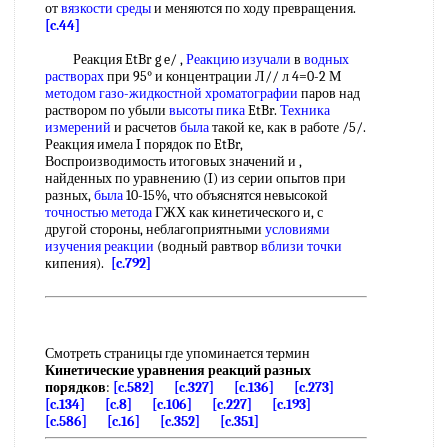
от
вязкости среды
и меняются по ходу превращения.
[c.44]
Реакция EtBr g e/ ,
Реакцию изучали
в
водных
растворах
при 95° и концентрации Л// л 4=0-2 М
методом газо-жидкостной хроматографии
паров над
раствором по убыли
высоты пика
EtBr.
Техника
измерений
и расчетов
была
такой ке, как в работе /5/.
Реакция имела I порядок по EtBr,
Воспроизводимость итоговых значений и ,
найденных по уравнению (I) из серии опытов при
разных,
была
10-15%, что объяснятся невысокой
точностью метода
ГЖХ как кинетического и, с
другой стороны, неблагоприятными
условиями
изучения реакции
(водный равтвор
вблизи точки
кипения).
[c.792]
Смотреть страницы где упоминается термин
Кинетические уравнения реакций разных
порядков
:
[c.582]
[c.327]
[c.136]
[c.273]
[c.134]
[c.8]
[c.106]
[c.227]
[c.193]
[c.586]
[c.16]
[c.352]
[c.351]