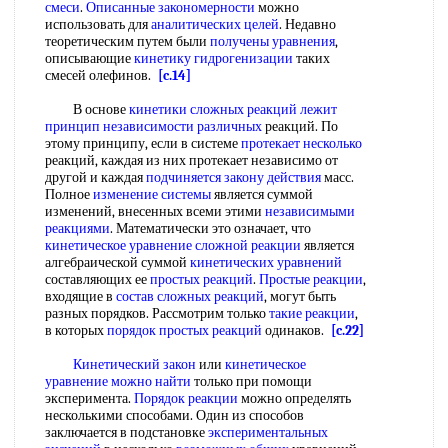
смеси
.
Описанные закономерности
можно
использовать для
аналитических целей
. Недавно
теоретическим путем были
получены уравнения
,
описывающие
кинетику гидрогенизации
таких
смесей олефинов.
[c.14]
В основе
кинетики сложных реакций
лежит
принцип
независимости различных
реакций. По
этому принципу, если в системе
протекает несколько
реакций, каждая из них протекает независимо от
другой и каждая
подчиняется закону действия
масс.
Полное
изменение системы
является суммой
изменений, внесенных всеми этими
независимыми
реакциями
. Математически это означает, что
кинетическое уравнение сложной реакции
является
алгебраической суммой
кинетических уравнений
составляющих ее
простых реакций
.
Простые реакции
,
входящие в
состав сложных реакций
, могут быть
разных порядков. Рассмотрим только
такие реакции
,
в которых
порядок простых реакций
одинаков.
[c.22]
Кинетический закон
или
кинетическое
уравнение
можно найти
только при помощи
эксперимента.
Порядок реакции
можно определять
несколькими способами. Один из способов
заключается в подстановке
экспериментальных