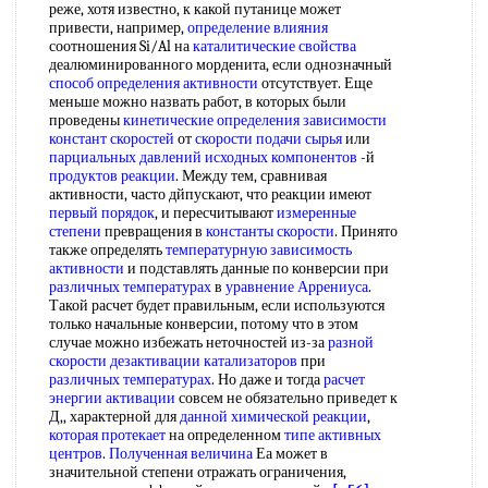
реже, хотя известно, к какой путанице может
привести, например,
определение влияния
соотношения Si/Al на
каталитические свойства
деалюминированного морденита, если однозначный
способ определения активности
отсутствует. Еще
меньше можно назвать работ, в которых были
проведены
кинетические определения
зависимости
констант скоростей
от
скорости подачи сырья
или
парциальных давлений
исходных компонентов
-й
продуктов реакции
. Между тем, сравнивая
активности, часто дйпускают, что реакции имеют
первый порядок
, и пересчитывают
измеренные
степени
превращения в
константы скорости
. Принято
также определять
температурную зависимость
активности
и подставлять данные по конверсии при
различных температурах
в
уравнение Аррениуса
.
Такой расчет будет правильным, если используются
только начальные конверсии, потому что в этом
случае можно избежать неточностей из-за
разной
скорости
дезактивации катализаторов
при
различных температурах
. Но даже и тогда
расчет
энергии активации
совсем не обязательно приведет к
Д,, характерной для
данной химической реакции
,
которая протекает
на определенном
типе активных
центров
.
Полученная величина
Еа может в
значительной степени отражать ограничения,