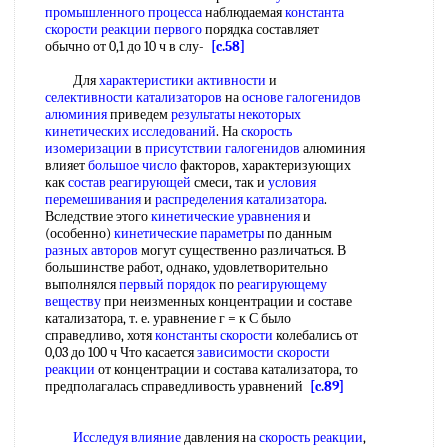
промышленного процесса
наблюдаемая
константа
скорости реакции первого
порядка составляет
обычно от 0,1 до 10 ч в слу-
[c.58]
Для
характеристики активности
и
селективности катализаторов
на
основе галогенидов
алюминия
приведем
результаты некоторых
кинетических исследований
. На
скорость
изомеризации
в
присутствии галогенидов
алюминия
влияет
большое число
факторов, характеризующих
как
состав реагирующей
смеси, так и
условия
перемешивания
и
распределения катализатора
.
Вследствие этого
кинетические уравнения
и
(особенно)
кинетические параметры
по данным
разных авторов
могут существенно различаться. В
большинстве работ, однако, удовлетворительно
выполнялся
первый порядок
по
реагирующему
веществу
при неизменных концентрации и составе
катализатора, т. е. уравнение г = к С было
справедливо, хотя
константы скорости
колебались от
0,03 до 100 ч Что касается
зависимости скорости
реакции
от концентрации и состава катализатора, то
предполагалась справедливость уравнений
[c.89]
Исследуя влияние
давления на
скорость реакции
,