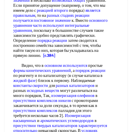
значений
в несколько
возможных общих
уравнений.
Если принятое допущение (например, о том, что мы
имеем дело с
реакцией второго
порядка)
является
правильным
, то на
разных стадиях
реакции
получается
постоянное значение
к. Вместо
основного
уравнения
часто используют
интегральные
уравнения
, поскольку в большинстве случаев такие
зависимости удобно представлять графически.
Определение
порядка реакции
затем сводится к
построению семейства зависимостей с тем, чтобы
найти такую из них, которая бы укладывалась на
прямую линию.
[c.384]
Видно, что в
основном используются
простые
формы кинетических уравнений
, а
порядок реакции
по реагенту и по катализатору (в случае катализа в
жидкой фазе
) близок к первому. Наблюдаемые
константы скорости
для
разных катализаторов
и
разных
исходных веществ
могут различаться на
много порядков, Так,
изомеризация олефинов
в
присутствии комплексов никеля
с промоторами
заканчивается за доли секунды, в то время как в
присутствии комплексов
палладия для этого
требуется несколько часов 2].
Изомеризация
насыщенных
и
ароматических углеводородов
в
присутствии твердых катализаторов
характеризуется
относительно
невысокой скоростью. В
условиях