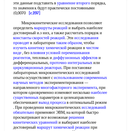
эти данные подставить в
уравнение второго
порядка,
то значения к будут практически постоянными
(0,0070
[c.237]
Микрокинетические исследования позволяют
определить
маршруты реакций
и выбрать наиболее
достоверный и.з них, а также рассчитать порядок и
константы скоростей реакций
. Эти
исследования
проводят
в лаборатории
таким образом
, чтобы
изучить кинетику химической
реакции в
чистом
виде
, без
влияния условий
перемешивания
реагентов
, тепловых и
диффузионных эффектов
и
дифференциальных,
проточно-интегральных
или
циркуляционных реакторах
. При постановке
лабораторных микрокинетических исследований
опыты осуществляют с
использованием современных
научных методов
экспериментирования —
направленного
многофакторного эксперимента
, при
котором одновременно изменяют несколько
наиболее
существенных
параметров и целенаправленно
обеспечивают
выход процесса
в оптимальны11 режим
. При проведении микрокинетических
исследований
обязательно
применяют ЭВМ, на которой быстро
просматривают все возможные
решения
кинетических уравнений
и выбирают наиболее
достоверный
маршрут химической реакции
при