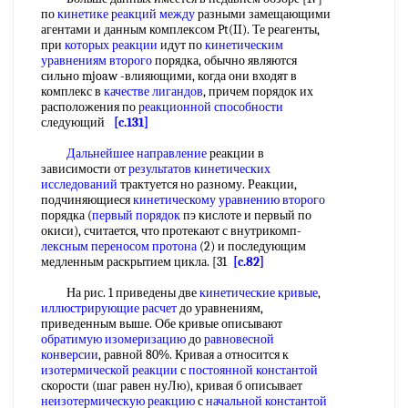
по
кинетике реакций между
разными замещающими
агентами и данным комплексом Pt(II). Те реагенты,
при
которых реакции
идут по
кинетическим
уравнениям второго
порядка, обычно являются
сильно mjoaw -влияющими, когда они входят в
комплекс в
качестве лигандов
, причем порядок их
расположения по
реакционной способности
следующий
[c.131]
Дальнейшее направление
реакции в
зависимости от
результатов кинетических
исследований
трактуется но разному. Реакции,
подчиняющиеся
кинетическому уравнению второго
порядка (
первый порядок
пэ кислоте и первый по
окиси), считается, что протекают с внутрикомп-
лексным
переносом протона
(2) и последующим
медленным раскрытием цикла. [31
[c.82]
На рис. 1 приведены две
кинетические кривые
,
иллюстрирующие расчет
до уравнениям,
приведенным выше. Обе кривые описывают
обратимую изомеризацию
до
равновесной
конверсии
, равной 80%. Кривая а относится к
изотермической реакции
с
постоянной константой
скорости (шаг равен нуЛю), кривая б описывает
неизотермическую реакцию
с
начальной константой