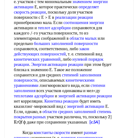
е. участков с тем минимальным
значением энергии
активации
Е, которое практически
определяет
скорость реакции
, поскольку доля участков
поверхности с Е > Е в
реализации реакции
принебрежимо мала. Если
соотношения энергии
активации и
теплот адсорбции
сохраняются для
каждого /-го участка поверхности, то из
элементарных соображений в
области малых
или
предельно
больших заполнений поверхности
сохраняются, соответственно, либо
закон
действующих поверхностей
, т. е. степенной вид
кинетических уравнений
, либо
нулевой порядок
реакции
.
Энергия активации реакции
при этом будет
близка к значению Е. Такое же положение
сохранится и для средних
степеней заполнения
поверхности
, описываемых
кинетическими
уравнениями
лэнгмюровского вида, если
степени
заполнения
всех участков одинаковы и мел<ду
теплотами адсорбции
и
энергией активации реакции
нет корреляции.
Кинетика реакции
будет иметь
квазилэнг-мюровский вид с
энергией активации
Е.
Если, однако, в
области средних
заполнений степень
покрытия разных
участков различна, то, поскольку 2]
KгQf ф даже при сохранении указанных
[c.54]
Когда
константы скорости
имеют
разные
единицы
измерения (т. е.
порядок кинетических