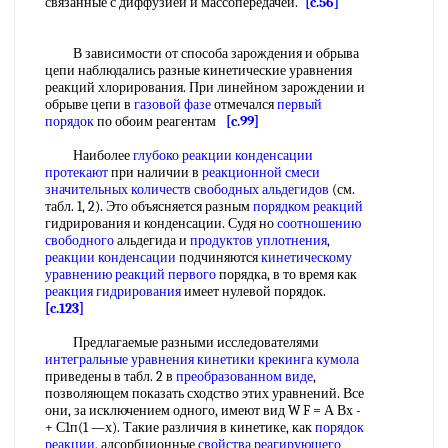
связанные с диффузией и массопередачей.
[c.56]
В зависимости от способа зарождения и обрыва
цепи наблюдались разные кинетические уравнения
реакций хлорирования. При линейном зарождении и
обрыве цепи в
газовой фазе
отмечался
первый
порядок
по обоим реагентам
[c.99]
Наиболее
глубоко реакции
конденсации
протекают
при наличии в
реакционной смеси
значительных количеств
свободных альдегидов
(см.
табл. 1, 2). Это объясняется разным
порядком реакций
гидрирования и конденсации. Судя но
соотношению
свободного
альдегида и
продуктов уплотнения
,
реакции конденсации
подчиняются
кинетическому
уравнению реакций первого
порядка, в то время как
реакция гидрирования
имеет нулевой порядок.
[c.123]
Предлагаемые разными исследователями
интегральные уравнения кинетики
крекинга кумола
приведены в табл. 2 в
преобразованном виде
,
позволяющем показать сходство этих уравнений. Все
они, за исключением одного, имеют вид W F = А Вх -
+ С1п(1 —х). Такие различия в кинетике, как
порядок
реакции
, адсорбционные
свойства реагирующего