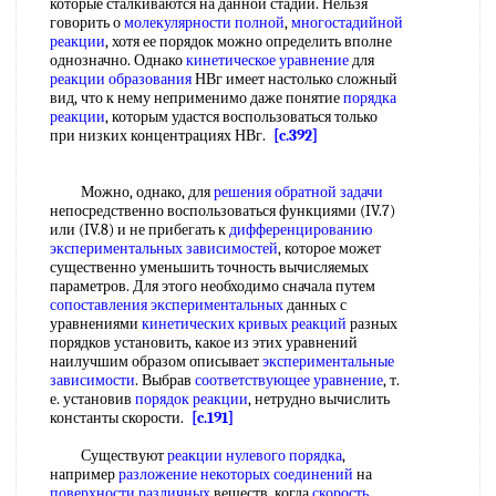
которые сталкиваются на данной стадии. Нельзя
говорить о
молекулярности полной
,
многостадийной
реакции
, хотя ее порядок можно определить вполне
однозначно. Однако
кинетическое уравнение
для
реакции образования
НВг имеет настолько сложный
вид, что к нему неприменимо даже понятие
порядка
реакции
, которым удастся воспользоваться только
при низких концентрациях НВг.
[c.392]
Можно, однако, для
решения обратной задачи
непосредственно воспользоваться функциями (IV.7)
или (IV.8) и не прибегать к
дифференцированию
экспериментальных зависимостей
, которое может
существенно уменьшить точность вычисляемых
параметров. Для этого необходимо сначала путем
сопоставления экспериментальных
данных с
уравнениями
кинетических кривых реакций
разных
порядков установить, какое из этих уравнений
наилучшим образом описывает
экспериментальные
зависимости
. Выбрав
соответствующее уравнение
, т.
е. установив
порядок реакции
, нетрудно вычислить
константы скорости.
[c.191]
Существуют
реакции нулевого порядка
,
например
разложение некоторых соединений
на
поверхности различных
веществ, когда
скорость