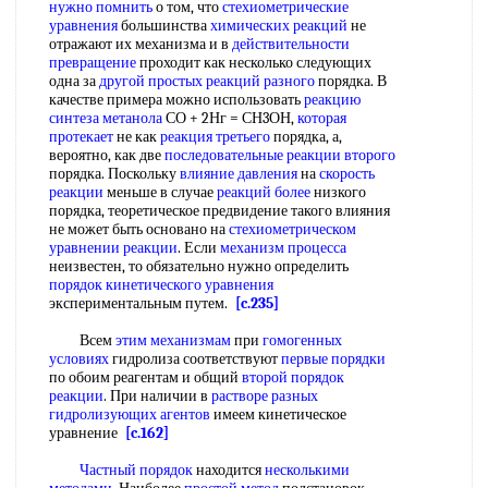
нужно помнить
о том, что
стехиометрические
уравнения
большинства
химических реакций
не
отражают их механизма и в
действительности
превращение
проходит как несколько следующих
одна за
другой простых
реакций разного
порядка. В
качестве примера можно использовать
реакцию
синтеза метанола
СО + 2Нг = СН3ОН,
которая
протекает
не как
реакция третьего
порядка, а,
вероятно, как две
последовательные реакции второго
порядка. Поскольку
влияние давления
на
скорость
реакции
меньше в случае
реакций более
низкого
порядка, теоретическое предвидение такого влияния
не может быть основано на
стехиометрическом
уравнении реакции
. Если
механизм процесса
неизвестен, то обязательно нужно определить
порядок кинетического уравнения
экспериментальным путем.
[c.235]
Всем
этим механизмам
при
гомогенных
условиях
гидролиза соответствуют
первые порядки
по обоим реагентам и общий
второй порядок
реакции
. При наличии в
растворе разных
гидролизующих агентов
имеем кинетическое
уравнение
[c.162]
Частный порядок
находится
несколькими