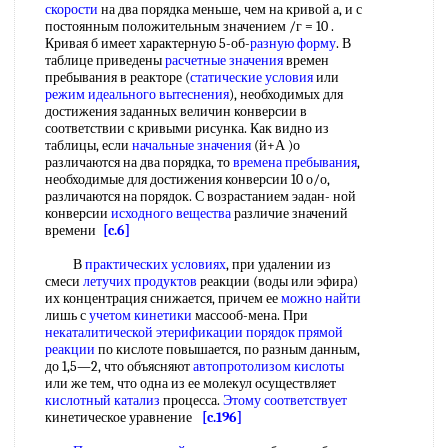
скорости
на два порядка меньше, чем на кривой а, и с
постоянным положительным значением /г = 10 .
Кривая б имеет характерную 5-об-
разную форму
. В
таблице приведены
расчетные значения
времен
пребывания в реакторе (
статические условия
или
режим идеального вытеснения
), необходимых для
достижения заданных величин конверсии в
соответствии с кривыми рисунка. Как видно из
таблицы, если
начальные значения
(й+А )о
различаются на два порядка, то
времена пребывания
,
необходимые для достижения конверсии 10 о/о,
различаются на порядок. С возрастанием эадан- ной
конверсии
исходного вещества
различие значений
времени
[c.6]
В
практических условиях
, при удалении из
смеси
летучих продуктов
реакции (воды или эфира)
их концентрация снижается, причем ее
можно найти
лишь с
учетом кинетики
массооб-мена. При
некаталитической этерификации
порядок прямой
реакции
по кислоте повышается, по разным данным,
до 1,5—2, что объясняют
автопротолизом кислоты
или же тем, что одна из ее молекул осуществляет
кислотный катализ
процесса.
Этому соответствует
кинетическое уравнение
[c.196]