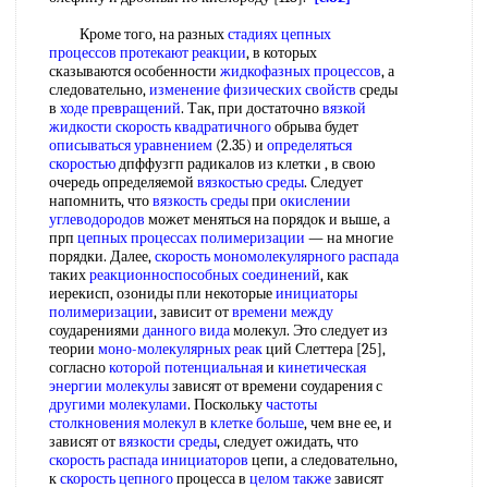
Кроме того, на разных
стадиях цепных
процессов
протекают реакции
, в которых
сказываются особенности
жидкофазных процессов
, а
следовательно,
изменение физических свойств
среды
в
ходе превращений
. Так, при достаточно
вязкой
жидкости
скорость квадратичного
обрыва будет
описываться уравнением
(2.35) и
определяться
скоростью
дпффузгп радикалов из клетки , в свою
очередь определяемой
вязкостью среды
. Следует
напомнить, что
вязкость среды
при
окислении
углеводородов
может меняться на порядок и выше, а
прп
цепных процессах полимеризации
— на многие
порядки. Далее,
скорость мономолекулярного распада
таких
реакционноспособных соединений
, как
иерекисп, озониды пли некоторые
инициаторы
полимеризации
, зависит от
времени между
соударениями
данного вида
молекул. Это следует из
теории
моно-молекулярных реак
ций Слеттера [25],
согласно
которой потенциальная
и
кинетическая
энергии молекулы
зависят от времени соударения с
другими молекулами
. Поскольку
частоты
столкновения молекул
в
клетке больше
, чем вне ее, и
зависят от
вязкости среды
, следует ожидать, что
скорость распада инициаторов
цепи, а следовательно,
к
скорость цепного
процесса в
целом также
зависят