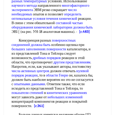
разных температурных
условиях. Использование
научного метода
направленного
многофакторного
эксперимента
ЭВМ резко сокращает
число
необходимых
опытов и позволяет
определить
оптимальные
условия течения химической
реакции.
В связи с этим обязательной
составной частью
оборудования химической лаборатории
должна быть
ЭВ1 [ (на рис. УН-18 аналоговая машина). -
[c.483]
Конкуренция разных
поверхностных
соединений
должна быть
особенно щелика при
больших заполнениях поверхности
катализатора, и
из представлений Тона и Тейлора следует
возможность
дробных порядков
реакции в этой
области, что противоречит
другим представлениям
.
Напротив, если, как указывают авторы, постоянству
числа активных центров
должен отвечать
нулевой
порядок реакции
, то в
области Генри
он, казалось бы,
должен быть наиболее вероятен но это не согласуется
с
опытными данными
. Отметим также, что если
исходить из представлений Тона и Тейлора, то
показатели степеней
в
кинетических уравнениях
могут зависеть даже от
небольших изменений
концентраций компоненгов реакции и покрытий
поверхности.
[c.261]
Больше данных имеется в недавнем обзоре [17]