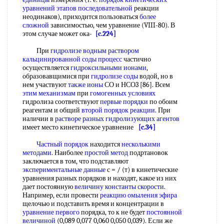
уравнений
этапов последовательной
реакции
неодинаков), приходится пользоваться
более
сложной
зависимостью, чем уравнение (VIII-80). В
этом случае может ока-
[c.224]
При
гидролизе водным раствором
кальцинированной соды процесс
частично
осуществляется
гидроксильными ионами
,
образовавщимися при
гидролизе соды
водой, но в
нем участвуют
также ионы
СО и НСО3 [86]. Всем
этим механизмам
при
гомогенных условиях
гидролиза соответствуют
первые порядки
по обоим
реагентам и общий
второй порядок реакции
. При
наличии в
растворе разных
гидролизующих агентов
имеет место кинетическое уравнение
[c.34]
Частный порядок
находится
несколькими
методами
. Наиболее
простой метод
подртановок
заключается в том, что подставляют
экспериментальные данные
с = / (т) в кинетические
уравнения разных порядков и находят, какое из них
дает постоянную
величину константы скорости
.
Например, если провести
реакцию омыления эфира
щелочью и подставить время и концентрации в
уравнение первого
порядка, то к не будет
постоянной
величиной
(0,089 0,077 0,060 0,050 0,039). Если же