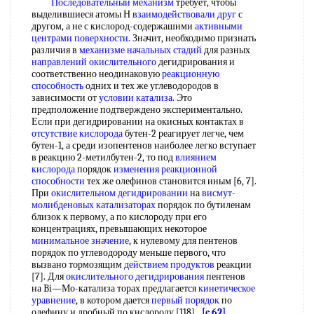
Последовательный механизм
требует, чтобы
выделившиеся атомы Н
взаимодействовали друг
с
другом, а не с кислород-содержашими
активными
центрами поверхности
. Значит, необходимо признать
различия в
механизме начальных стадий
для разных
направлений окислительного
дегидрирования и
соответственно неодинаковую
реакционную
способность
одних и тех же углеводородов в
зависимости от
условии катализа
. Это
предположение подтверждено экспериментально.
Если при дегидрировании на окисных контактах в
отсутствие кислорода
бутен-2 реагирует легче, чем
бутен-1, а среди изопентенов наиболее легко вступает
в реакцию 2-метилбутен-2, то под
влиянием
кислорода
порядок
изменения реакционной
способности
тех же олефинов становится иным [6, 7].
При
окислительном дегидрировании
на
висмут-
молибденовых катализаторах
порядок по бутиленам
близок к первому, а по кислороду при его
концентрациях, превышающих некоторое
минимальное значение
, к нулевому для пентенов
порядок по углеводороду меньше первого, что
вызвано тормозящим
действием продуктов
реакции
[7]. Для
окислительного дегидрирования
пентенов
на Bi—Мо-катализа торах предлагается
кинетическое
уравнение
, в котором дается
первый порядок
по
олефину и дробный по кислороду [118].
[c.62]