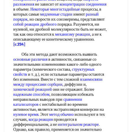
разложения
не зависит от
концентрации соединения
в объеме.
Некоторые многостадийные
процессы, в
которых самые
медленные стадии
имеют
разный
порядок
, но скорости их соизмеримы, представляют
собой
реакции дробного
порядка. Разумеется, ни
нулевой, ни дробной молекулярности быть не может,
так как она относится к
механизму реакции
, а не к
описывающему ее кинетическому уравнению.
[c.234]
Оба эти метода дают возможность выявить
основные различия
в активности, связанные со
значительными изменениями какого-либо одного
параметра (химического состава,
структурных
свойств
и т. д.), если остальные параметры остаются
без изменения. Вместе с тем сложной
взаимосвязи
между
процессами сорбции
, диффузии и,
химической реакцией
они не отражают. Более
надежным способом
, позволяющим избежать
неправильных выводов при
сравнении
катализаторов
с нестабильной во времени
активностью, является экстраполяция конверсии на
нулевое время
. Этот
метод обычно
используют в тех
случаях,
когда реакция
проводится в
дифференциальном, а не
интегральном реакторе
.
Однако, как правило, применяется он значительно