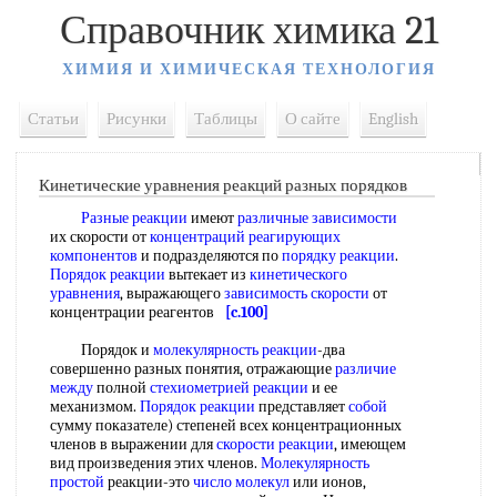
Справочник химика 21
ХИМИЯ И ХИМИЧЕСКАЯ ТЕХНОЛОГИЯ
Статьи
Рисунки
Таблицы
О сайте
English
Кинетические уравнения реакций разных порядков
Разные реакции
имеют
различные зависимости
их скорости от
концентраций реагирующих
компонентов
и подразделяются по
порядку реакции
.
Порядок реакции
вытекает из
кинетического
уравнения
, выражающего
зависимость скорости
от
концентрации реагентов
[c.100]
Порядок и
молекулярность реакции
-два
совершенно разных понятия, отражающие
различие
между
полной
стехиометрией реакции
и ее
механизмом.
Порядок реакции
представляет
собой
сумму показателе) степеней всех концентрационных
членов в выражении для
скорости реакции
, имеющем
вид произведения этих членов.
Молекулярность
простой
реакции-это
число молекул
или ионов,