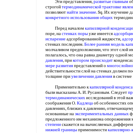
Эти представления,
развитые главным
об
строгой
термодинамической трактовке явле
позволяют
найти значение
. Sq. Их изучение 
конкретного
использования общих
термодин
Перед началом
капиллярной конденсаци
поре, на
стенках поры
уже имеется
адсорбци
испарение
адсорбированной жидкости,
адсо
стенках последним.
Более ранняя
модель кап
молчаливом предположении, что этот слой им
полагалось, что она равна диаметру одной м
давления
, при
котором происходит
конденсац
мере развития
представлений о
многослойно
действительности слой на стенках должен по
толщине при
увеличении давления
в системе
Применительно к
капиллярной конденса
были высказаны А. И. Русановым. Следует
пр
термодинамических
исследований в этой важ
соображения О.
Кадлеца
об особенностях оп
давлениях, близких к давлению, отвечающем
основанные на
экспериментальных данных
ф
предложенного им механизма опорожнения 
степени
скажется на вычисляемых дифферен
нижней границы
применимости
капиллярно-