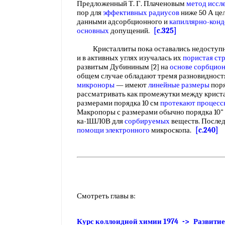
Предложенный Т. Г. Плаченовым
метод иссл
пор для
эффективных радиусов
ниже 50 А це
данными адсорбционного и
капиллярно-кон
основных
допущений.
[c.325]
Кристаллиты пока оставались недоступ
и в активных углях изучалась их
пористая ст
развитым Дубининым [2] на
основе сорбцио
общем случае обладают тремя разновидност
микроноры
— имеют
линейные размеры
поря
рассматривать как промежутки между крист
размерами порядка 10 см
протекают процесс
Макропоры с размерами обычно порядка 10"
ка-1ШЛ0В для
сорбируемых
веществ. Послед
помощи электронного
микроскопа.
[c.240]
Смотреть главы в:
Курс коллоидной химии 1974 -> Развитие