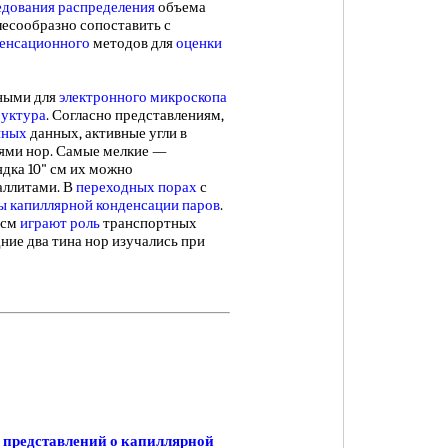
едования распределения
объема
лесообразно сопоставить с
денсационного
методов для
оценки
ными для
электронного микроскопа
руктура
. Согласно представлениям,
нных
данных, активные угли в
ями нор. Самые мелкие —
дка 10" см их можно
аллитами. В
переходных порах
с
ы
капиллярной конденсации паров
.
 см
играют роль
транспортных
ние два тина нор изучались при
 представлений о капиллярной