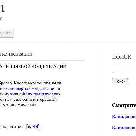
1
Я
nglish
й конденсации
ПОИСК
КАПИЛЛЯРНОЙ КОНДЕНСАЦИИ
разом Киселевым основаны на
ния
капиллярной конденсации
и
дну из
важнейших практических
ает нам еще один интересный
Смотрите
ермодинамических
Капиллярн
 конденсации
[c.148]
Капиллярн