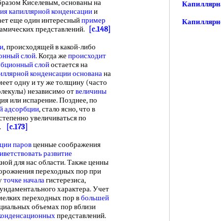
разом Киселевым, основаны на
Капиллярн
ния
капиллярной конденсации
и
дает еще один интересный
пример
Капиллярн
амических представлений.
[c.148]
и
, происходящей в какой-либо
онный слой
. Когда же
происходит
рбционный слой
остается на
иллярной
конденсации основана
на
еет одну и ту же толщину (часто
олекулы) независимо от
величины
ия или испарение. Позднее, по
й адсорбции
, стало ясно, что в
степенно увеличиваться по
 .
[c.173]
ции паров
ценные соображения
иветствовать
развитие
ной для нас области. Также ценны
орожнения переходных пор при
у
точке начала
гистерезиса,
ундаментального характера. Учет
мелких переходных пор в
большей
циальных объемах пор вблизи
конденсационных
представлений.