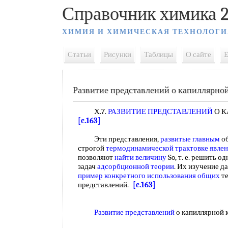
Справочник химика 2
ХИМИЯ И ХИМИЧЕСКАЯ ТЕХНОЛОГИ
Статьи
Рисунки
Таблицы
О сайте
E
Развитие представлений о капиллярно
Х.7.
РАЗВИТИЕ ПРЕДСТАВЛЕНИЙ
О 
[c.163]
Эти представления,
развитые главным
об
строгой
термодинамической трактовке явле
позволяют
найти величину
So, т. е. решить о
задач
адсорбционной теории
. Их изучение д
пример конкретного
использования общих
т
представлений.
[c.163]
Развитие представлений
о капиллярной