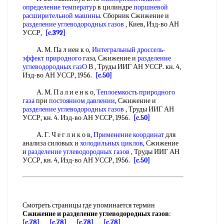
определение температур
в цилиндре
поршневой
расширительной машины
. Сборник Сжижение и
разделение углеводородных газов
, Киев, Изд-во АН
УССР,
[c.392]
А. М. Па л иен к о,
Интегральный дроссель
-
эффект природного
газа, Сжижение и
разделение
углеводородных газО
В , Труды ИИГ АН УССР. кн. 4,
Изд-во АН УССР, 1956.
[c.50]
А. М. П а л и е н к о,
Теплоемкость природного
газа
при
постоянном давлении
, Сжижение и
разделение углеводородных газов
, Труды ИИГ АН
УССР, кн. 4. Изд-во АН УССР, 1956.
[c.50]
А. Г. Ч е г л и к о в,
Применение координат
для
анализа силовых и
холодильных циклов
, Сжижение
и
разделение углеводородных газов
, Труды ИИГ АН
УССР, кн. 4, Изд-во АН УССР, 1956.
[c.50]
Смотреть страницы где упоминается термин
Сжижение и разделение углеводородных газов
:
[c.78]
[c.78]
[c.78]
[c.78]