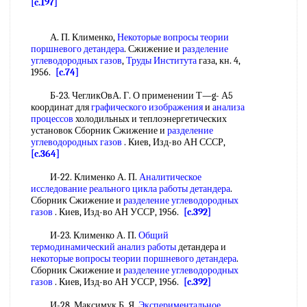
[c.197]
А. П. Клименко,
Некоторые вопросы теории
поршневого детандера
. Сжижение и
разделение
углеводородных газов
,
Труды Института
газа, кн. 4,
1956.
[c.74]
Б-23. ЧегликОвА. Г. О применении Т—g- А5
координат для
графического изображения
и
анализа
процессов
холодильных и теплоэнергетических
установок Сборник Сжижение и
разделение
углеводородных газов
. Киев, Изд-во АН СССР,
[c.364]
И-22. Клименко А. П.
Аналитическое
исследование
реального цикла
работы детандера
.
Сборник Сжижение и
разделение углеводородных
газов
. Киев, Изд-во АН УССР, 1956.
[c.392]
И-23. Клименко А. П.
Общий
термодинамический
анализ работы
детандера и
некоторые вопросы теории
поршневого детандера
.
Сборник Сжижение и
разделение углеводородных
газов
. Киев, Изд-во АН УССР, 1956.
[c.392]
И-28. Максимук Б. Я.
Экспериментальное