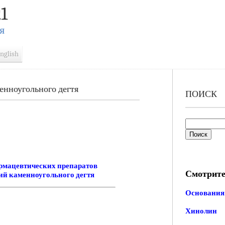
1
Я
nglish
енноугольного дегтя
ПОИСК
рмацевтических препаратов
Смотрите
ий каменноугольного дегтя
Основания
Хинолин