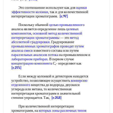
Это соотношение используют как для
оценки
эффективности колонки
, так и для количественной
интерпретации хроматограмм.
[c.97]
Поскольку обычной
целью промышленного
анализа является определение лишь
целевых
компонентов
,
основной метод количественной
интерпретации хроматограммы
— это
метод
абсолютной градуировки
. Градуирование
промышленных хроматографов
проводят путем
анализа смеси
известного состава или путем
параллельных анализов потока
на промышленном и
лабораторном приборах
. В первом случае
концентрацию компонента
С,- определяют как
[c.275]
Если между колонкой и детектором находится
устройство, позволяющее осуществить
конверсию
отделенного
вещества до водорода, двуокиси
углерода или метана, то количественная
интерпретация хроматограмм в значительной
степени упрощается. Так,
[c.253]
При количественной интерпретации
хроматограмм, на
которых зоны
различных типов