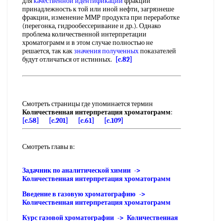
для
качественной идентификации
фракций
принадлежность к той или иной нефти, загрязнеше
фракции, изменение ММР продукта при переработке
(перегонка, гидрообессеривание и др.). Однако
проблема количественной интерпретации
хроматограмм и в этом случае полностью не
решается, так как
значения полученных
показателей
будут отличаться от истинных.
[c.82]
Смотреть страницы где упоминается термин
Количественная интерпретация хроматограмм
:
[c.58]
[c.201]
[c.61]
[c.109]
Смотреть главы в:
Задачник по аналитической химии ->
Количественная интерпретация хроматограмм
Введение в газовую хроматографию ->
Количественная интерпретация хроматограмм
Курс газовой хроматографии -> Количественная