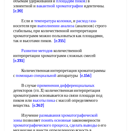
объемам удерживания и
площадям пиков
) в
элюентной и
вакантной хроматографии
идентичны.
[c.20]
Если и
температура колонки
, и
расход газа
-
носителя при
выполнении анализа
(анализов) строго
стабильны, при количественной интерпретации
хроматограмм можно пользоваться как площадями,
так и высотами пиков.
[c.215]
Развитие методов
количественной
интерпретации хроматограмм сложных смесей
[c.231]
Количественная интерпретация хроматограммы
с
помощью специальной
аппаратуры
[c.156]
В случае
применения дифференциальных
детекторов (гп. X) количественная интерпретация
хроматограмм основывается на связи площади под
пиком или
высоты пика
с массой определяемого
вещества.
[c.262]
Изучение
размывания хроматографической
зоны
позволяет
понять основные
закономерности
хроматографического процесса
,
сделать выводы
о его
механизме и внести определенную ясность в