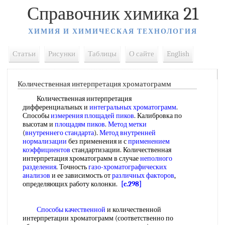
Справочник химика 21
ХИМИЯ И ХИМИЧЕСКАЯ ТЕХНОЛОГИЯ
Статьи
Рисунки
Таблицы
О сайте
English
Количественная интерпретация хроматограмм
Количественная интерпретация
дифференциальных и
интегральных хроматограмм
.
Способы
измерения площадей пиков
. Калибровка по
высотам и
площадям пиков
.
Метод метки
(
внутреннего стандарта
).
Метод внутренней
нормализации
без применения и с
применением
коэффициентов
стандартизации. Количественная
интерпретация хроматограмм в случае
неполного
разделения
. Точность
газо-хроматографических
анализов
и ее зависимость от
различных факторов
,
определяющих работу колонки.
[c.298]
Способы качественной
и количественной
интерпретации хроматограмм (соответственно по