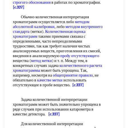
строгого обоснования
в работах по хроматографии.
[c.327]
Обычно количественная интерпретация
хроматограмм осуществляется либо
методом
абсолютной калибровки
, либо
методом внутреннего
стандарта
(метки).
Количественная оценка
хроматограмм
такими приемами связана с
определенными, часто непреодолимыми
трудностями, так как требует наличия чистых
анализируемых веществ, приготовления их смесей,
введения в анализируемую
пробу отсутствующего
вещества (
метод метки
) и т. п. Между тем, в
конкретных случаях задача
количественного расчета
хроматограммы
может быть упрощена. Так,
например, несмотря на
общепринятое правило
, не
обязательно в
качестве метки
использовать
отсутствующее в пробе вещество.
[c.327]
Задача количественной интерпретации
хроматограмм может быть значительно упрощена в
ряде случаев при использовании катарометра в
качестве детектора.
[c.327]
Для количественной интерпретации