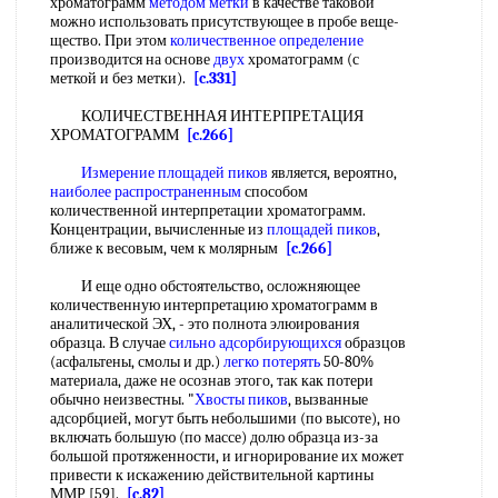
хроматограмм
методом метки
в качестве таковой
можно использовать присутствующее в пробе веще-
щество. При этом
количественное определение
производится на основе
двух
хроматограмм (с
меткой и без метки).
[c.331]
КОЛИЧЕСТВЕННАЯ ИНТЕРПРЕТАЦИЯ
ХРОМАТОГРАММ
[c.266]
Измерение площадей пиков
является, вероятно,
наиболее распространенным
способом
количественной интерпретации хроматограмм.
Концентрации, вычисленные из
площадей пиков
,
ближе к весовым, чем к молярным
[c.266]
И еще одно обстоятельство, осложняющее
количественную интерпретацию хроматограмм в
аналитической ЭХ, - это полнота элюирования
образца. В случае
сильно адсорбирующихся
образцов
(асфальтены, смолы и др.)
легко потерять
50-80%
материала, даже не осознав этого, так как потери
обычно неизвестны. "
Хвосты пиков
, вызванные
адсорбцией, могут быть небольшими (по высоте), но
включать большую (по массе) долю образца из-за
большой протяженности, и игнорирование их может
привести к искажению действительной картины
ММР [59].
[c.82]