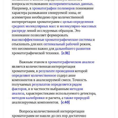
вопросы истолкования
экспериментальных данных
.
Например, в
хроматографии полимеров
понимание
характера размывания элюируемой зоны, ее
асимметрии необходимо при количественной
интерпретации хроматограмм с
целью определения
средних молекулярных масс
и
молекулярно-массовых
распреде
лений исследуемых образцов. Это
понимание позволяет формировать
высокоэффективные хроматографические системы
и
отыскивать для них
оптимальный рабочий
режим,
что несомненно важно для
дальнейшего развития
хроматографической техники.
[c.31]
Важным этаном в
хроматографическом анализе
является количественная интерпретация
хроматограмм, в
результате проведения
которой
определяют количественное
содерл ание
компонентов в анализируемой смеси. Точность
получаемых
результатов определяется
рядом
факторов
, и в частности выбранным
методом
анализа
, характеристиками используемого детектора,
методом калибровки
и расчета, а
также природой
анализируемых компонентов.
[c.40]
Вопросы количественной интерпретации
хроматограмм не нашли до сих пор достаточно