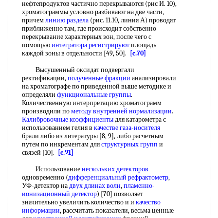
нефтепродуктов частично перекрываются (рис И. 10),
хроматограммы условно разбивают на две части,
причем
линию раздела
(рис. 11.10, линия А) проводят
приближенно там, где происходит собственно
перекрывание характерных зон, после чего с
помощью
интегратора регистрируют
площадь
каждой зоны в отдельности [49, 50].
[c.70]
Высушенный оксидат подвергали
ректификации,
полученные фракции
анализировали
на хроматографе по приведенной выше методике и
определяли
функциональные группы
.
Количественную интерпретацию хроматограмм
производили по
методу внутренней нормализации
.
Калибровочные коэффициенты
для катарометра с
использованием гелия в
качестве газа-носителя
брали либо из литературы [8, 9], либо расчетным
путем по инкрементам для
структурных групп
и
связей [10].
[c.91]
Использование
нескольких детекторов
одновременно (
дифференциальный рефрактометр
,
УФ-детектор на
двух
длинах волн
,
пламенно-
ионизационный детектор
) [70] позволяет
значительно увеличить количество и и
качество
информации
, рассчитать показатели, весьма ценные